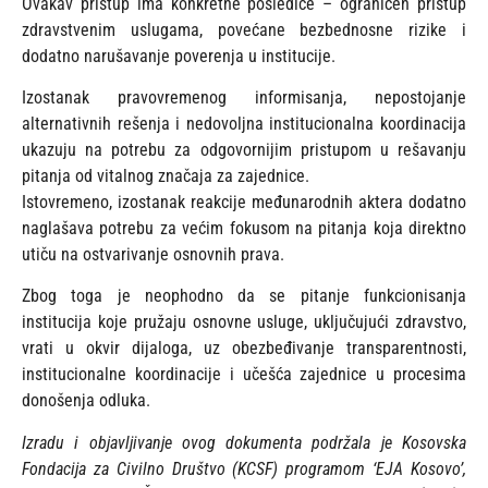
Ovakav pristup ima konkretne posledice – ograničen pristup
zdravstvenim uslugama, povećane bezbednosne rizike i
dodatno narušavanje poverenja u institucije.
Izostanak pravovremenog informisanja, nepostojanje
alternativnih rešenja i nedovoljna institucionalna koordinacija
ukazuju na potrebu za odgovornijim pristupom u rešavanju
pitanja od vitalnog značaja za zajednice.
Istovremeno, izostanak reakcije međunarodnih aktera dodatno
naglašava potrebu za većim fokusom na pitanja koja direktno
utiču na ostvarivanje osnovnih prava.
Zbog toga je neophodno da se pitanje funkcionisanja
institucija koje pružaju osnovne usluge, uključujući zdravstvo,
vrati u okvir dijaloga, uz obezbeđivanje transparentnosti,
institucionalne koordinacije i učešća zajednice u procesima
donošenja odluka.
Izradu i objavljivanje ovog dokumenta podržala je Kosovska
Fondacija za Civilno Društvo (KCSF) programom ‘EJA Kosovo’,