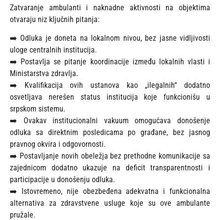
Zatvaranje ambulanti i naknadne aktivnosti na objektima
otvaraju niz ključnih pitanja:
➡️ Odluka je doneta na lokalnom nivou, bez jasne vidljivosti
uloge centralnih institucija.
➡️ Postavlja se pitanje koordinacije između lokalnih vlasti i
Ministarstva zdravlja.
➡️ Kvalifikacija ovih ustanova kao „ilegalnih“ dodatno
osvetljava nerešen status institucija koje funkcionišu u
srpskom sistemu.
➡️ Ovakav institucionalni vakuum omogućava donošenje
odluka sa direktnim posledicama po građane, bez jasnog
pravnog okvira i odgovornosti.
➡️ Postavljanje novih obeležja bez prethodne komunikacije sa
zajednicom dodatno ukazuje na deficit transparentnosti i
participacije u donošenju odluka.
➡️ Istovremeno, nije obezbeđena adekvatna i funkcionalna
alternativa za zdravstvene usluge koje su ove ambulante
pružale.