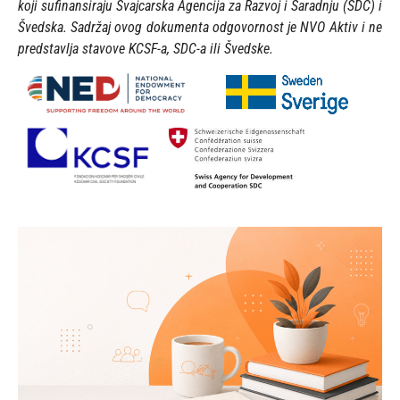
koji sufinansiraju Švajcarska Agencija za Razvoj i Saradnju (SDC) i
Švedska. Sadržaj ovog dokumenta odgovornost je NVO Aktiv i ne
predstavlja stavove KCSF-a, SDC-a ili Švedske.