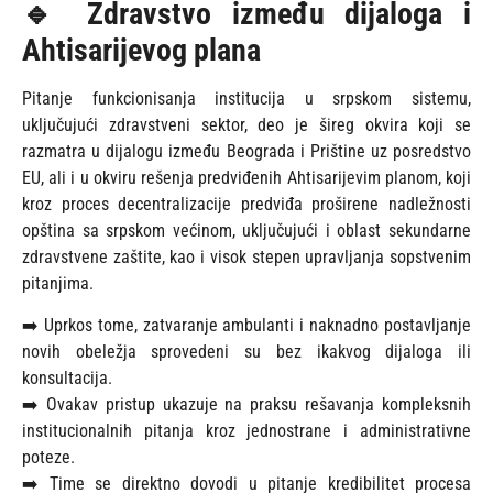
🔹 Zdravstvo između dijaloga i
Ahtisarijevog plana
Pitanje funkcionisanja institucija u srpskom sistemu,
uključujući zdravstveni sektor, deo je šireg okvira koji se
razmatra u dijalogu između Beograda i Prištine uz posredstvo
EU, ali i u okviru rešenja predviđenih Ahtisarijevim planom, koji
kroz proces decentralizacije predviđa proširene nadležnosti
opština sa srpskom većinom, uključujući i oblast sekundarne
zdravstvene zaštite, kao i visok stepen upravljanja sopstvenim
pitanjima.
➡️ Uprkos tome, zatvaranje ambulanti i naknadno postavljanje
novih obeležja sprovedeni su bez ikakvog dijaloga ili
konsultacija.
➡️ Ovakav pristup ukazuje na praksu rešavanja kompleksnih
institucionalnih pitanja kroz jednostrane i administrativne
poteze.
➡️ Time se direktno dovodi u pitanje kredibilitet procesa