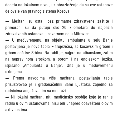
doneta na lokalnom nivou, uz obrazloženje da su ove ustanove
delovale van pravnog sistema Kosova.
➡️ Meštani su ostali bez primarne zdravstvene zaštite i
primorani su da putuju oko 20 kilometara do najbližih
zdravstvenih ustanova u severnom delu Mitrovice.
➡️ U međuvremenu, na objektu ambulante u selu Banje
postavljena je nova tabla – trojezična, sa kosovskim grbom i
grbom opštine Srbica. Na tabli je, najpre na albanskom, zatim
na nepravilnom srpskom, a potom i na engleskom jeziku,
ispisano „Ambulanta u Banje“. Ona je u međuvremenu
uklonjena .
➡️ Prema navodima više meštana, postavljanju table
prisustvovao je i gradonačelnik Sami Ljuštaku, zajedno sa
radnicima angažovanim na montaži.
➡️ Ni lokalni meštani, niti medicinsko osoblje koje je ranije
radilo u ovim ustanovama, nisu bili unapred obavešteni o ovim
aktivnostima.