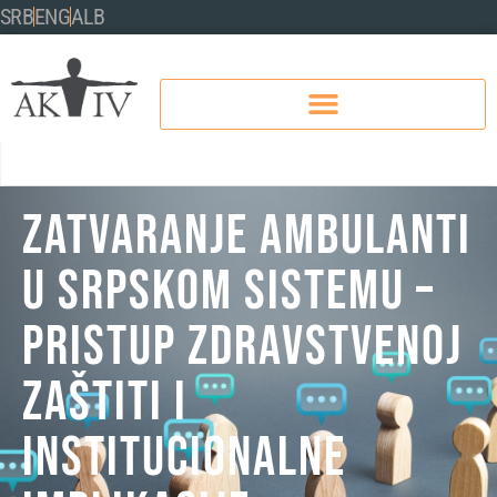
SRB
ENG
ALB
Zatvaranje ambulanti
u srpskom sistemu –
pristup zdravstvenoj
zaštiti i
institucionalne