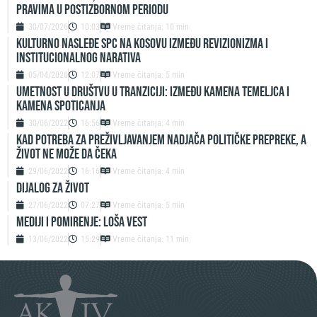
pravima u postizbornom periodu
30/07/2026
10:03
Vreme čitanja: 10 min
Kulturno nasleđe SPC na Kosovu između revizionizma i
institucionalnog narativa
05/04/2026
12:07
Vreme čitanja: 5 min
UMETNOST U DRUŠTVU U TRANZICIJI: IZMEĐU KAMENA TEMELJCA I
KAMENA SPOTICANJA
30/06/2022
16:56
Vreme čitanja: 4 min
KAD POTREBA ZA PREŽIVLJAVANJEM NADJAČA POLITIČKE PREPREKE, A
ŽIVOT NE MOŽE DA ČEKA
29/06/2022
16:16
Vreme čitanja: 4 min
DIJALOG ZA ŽIVOT
27/06/2022
07:27
Vreme čitanja: 5 min
MEDIJI I POMIRENJE: LOŠA VEST
13/06/2022
15:29
Vreme čitanja: 11 min