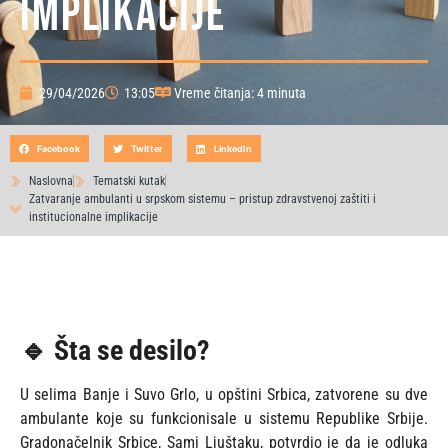
implikacije
29/04/2026
13:05
Vreme čitanja: 4 minuta
Facebook
Twitter
LinkedIn
Naslovna
Tematski kutak
Zatvaranje ambulanti u srpskom sistemu – pristup zdravstvenoj zaštiti i
institucionalne implikacije
🔹 Šta se desilo?
U selima Banje i Suvo Grlo, u opštini Srbica, zatvorene su dve
ambulante koje su funkcionisale u sistemu Republike Srbije.
Gradonačelnik Srbice, Sami Ljuštaku, potvrdio je da je odluka