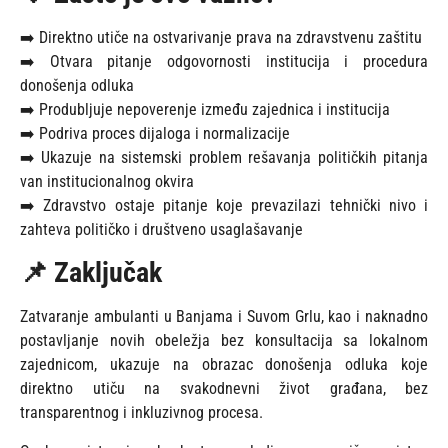
➡️ Direktno utiče na ostvarivanje prava na zdravstvenu zaštitu
➡️ Otvara pitanje odgovornosti institucija i procedura
donošenja odluka
➡️ Produbljuje nepoverenje između zajednica i institucija
➡️ Podriva proces dijaloga i normalizacije
➡️ Ukazuje na sistemski problem rešavanja političkih pitanja
van institucionalnog okvira
➡️ Zdravstvo ostaje pitanje koje prevazilazi tehnički nivo i
zahteva političko i društveno usaglašavanje
📌 Zaključak
Zatvaranje ambulanti u Banjama i Suvom Grlu, kao i naknadno
postavljanje novih obeležja bez konsultacija sa lokalnom
zajednicom, ukazuje na obrazac donošenja odluka koje
direktno utiču na svakodnevni život građana, bez
transparentnog i inkluzivnog procesa.