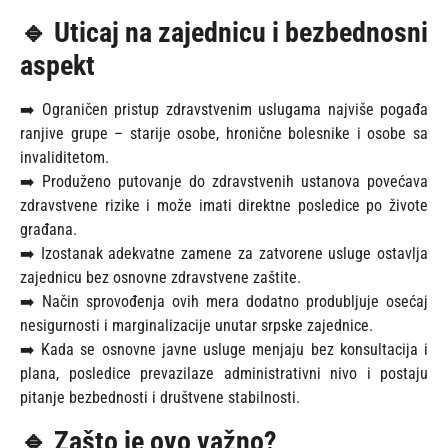
🔹 Uticaj na zajednicu i bezbednosni
aspekt
➡️ Ograničen pristup zdravstvenim uslugama najviše pogađa
ranjive grupe – starije osobe, hronične bolesnike i osobe sa
invaliditetom.
➡️ Produženo putovanje do zdravstvenih ustanova povećava
zdravstvene rizike i može imati direktne posledice po živote
građana.
➡️ Izostanak adekvatne zamene za zatvorene usluge ostavlja
zajednicu bez osnovne zdravstvene zaštite.
➡️ Način sprovođenja ovih mera dodatno produbljuje osećaj
nesigurnosti i marginalizacije unutar srpske zajednice.
➡️ Kada se osnovne javne usluge menjaju bez konsultacija i
plana, posledice prevazilaze administrativni nivo i postaju
pitanje bezbednosti i društvene stabilnosti.
🔹 Zašto je ovo važno?