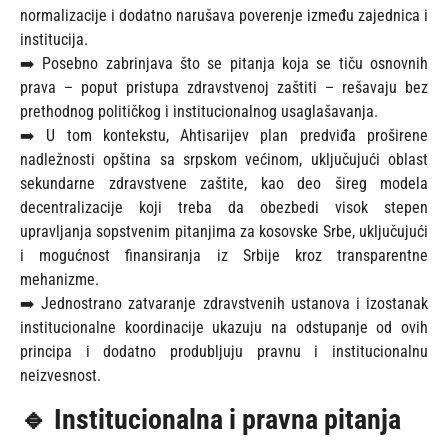
normalizacije i dodatno narušava poverenje između zajednica i
institucija.
➡️ Posebno zabrinjava što se pitanja koja se tiču osnovnih
prava – poput pristupa zdravstvenoj zaštiti – rešavaju bez
prethodnog političkog i institucionalnog usaglašavanja.
➡️ U tom kontekstu, Ahtisarijev plan predviđa proširene
nadležnosti opština sa srpskom većinom, uključujući oblast
sekundarne zdravstvene zaštite, kao deo šireg modela
decentralizacije koji treba da obezbedi visok stepen
upravljanja sopstvenim pitanjima za kosovske Srbe, uključujući
i mogućnost finansiranja iz Srbije kroz transparentne
mehanizme.
➡️ Jednostrano zatvaranje zdravstvenih ustanova i izostanak
institucionalne koordinacije ukazuju na odstupanje od ovih
principa i dodatno produbljuju pravnu i institucionalnu
neizvesnost.
🔹 Institucionalna i pravna pitanja