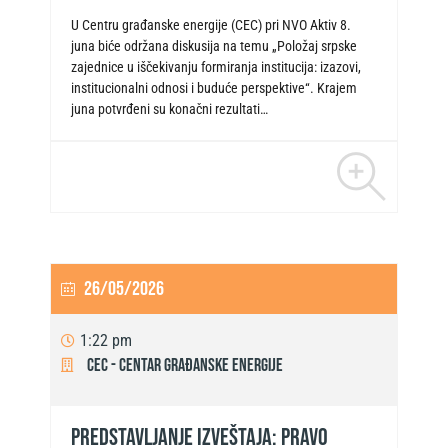
U Centru građanske energije (CEC) pri NVO Aktiv 8.
juna biće održana diskusija na temu „Položaj srpske
zajednice u iščekivanju formiranja institucija: izazovi,
institucionalni odnosi i buduće perspektive“. Krajem
juna potvrđeni su konačni rezultati…
26/05/2026
1:22 pm
CEC - Centar građanske energije
PREDSTAVLJANJE IZVEŠTAJA: PRAVO