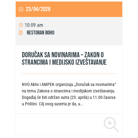
23/04/2026
10:09 am
Restoran Boho
DORUČAK SA NOVINARIMA – Zakon o
strancima i medijsko izveštavanje
NVO Aktiv i AMPEK organizuju „Doručak sa novinarima“
na temu Zakona o strancima i medijskom izveštavanju.
Događaj će biti održan sutra (23. aprila) u 11.00 časova
u Prištini. Cilj ovog susreta je da, u…