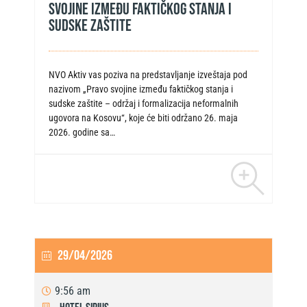
SVOJINE IZMEĐU FAKTIČKOG STANJA I
SUDSKE ZAŠTITE
NVO Aktiv vas poziva na predstavljanje izveštaja pod
nazivom „Pravo svojine između faktičkog stanja i
sudske zaštite – održaj i formalizacija neformalnih
ugovora na Kosovu“, koje će biti održano 26. maja
2026. godine sa…
29/04/2026
9:56 am