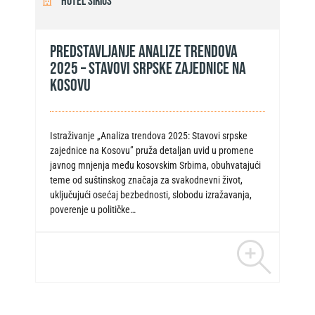
Hotel Sirius
Predstavljanje Analize trendova
2025 – stavovi srpske zajednice na
Kosovu
Istraživanje „Analiza trendova 2025: Stavovi srpske
zajednice na Kosovu” pruža detaljan uvid u promene
javnog mnjenja među kosovskim Srbima, obuhvatajući
teme od suštinskog značaja za svakodnevni život,
uključujući osećaj bezbednosti, slobodu izražavanja,
poverenje u političke…