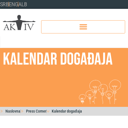
SRB
ENG
ALB
KALENDAR DOGAĐAJA
Naslovna
Press Corner
Kalendar događaja