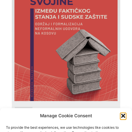
Infografici
Manage Cookie Consent
Održaj (sudski postupak) vs. Formalizacija
neformalnih ugovora (Administrativni
To provide the best experiences, we use technologies like cookies to
postupak)