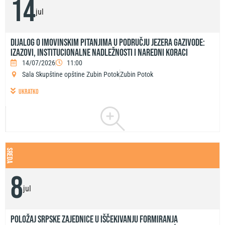
14
jul
Dijalog o imovinskim pitanjima u području jezera Gazivode:
izazovi, institucionalne nadležnosti i naredni koraci
14/07/2026
11:00
Sala Skupštine opštine Zubin Potok
Zubin Potok
ukratko
sreda
8
jul
Položaj srpske zajednice u iščekivanju formiranja