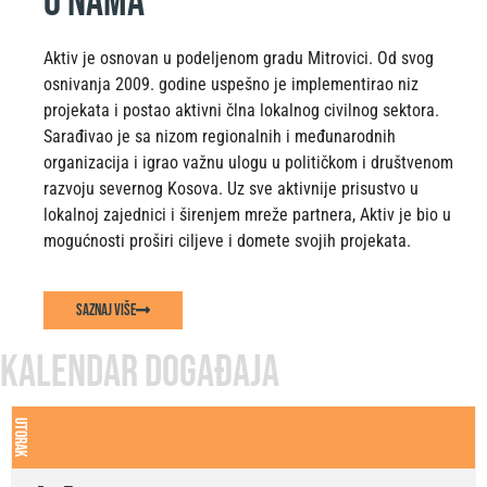
o nama
Aktiv je osnovan u podeljenom gradu Mitrovici. Od svog
osnivanja 2009. godine uspešno je implementirao niz
projekata i postao aktivni člna lokalnog civilnog sektora.
Sarađivao je sa nizom regionalnih i međunarodnih
organizacija i igrao važnu ulogu u političkom i društvenom
razvoju severnog Kosova. Uz sve aktivnije prisustvo u
lokalnoj zajednici i širenjem mreže partnera, Aktiv je bio u
mogućnosti proširi ciljeve i domete svojih projekata.
Saznaj više
kalendar događaja
utorak