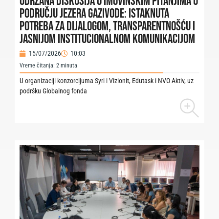
Održana diskusija o imovinskim pitanjima u
području jezera Gazivode: Istaknuta
potreba za dijalogom, transparentnošću i
jasnijom institucionalnom komunikacijom
15/07/2026
10:03
Vreme čitanja:
2
minuta
U organizaciji konzorcijuma Syri i Vizionit, Edutask i NVO Aktiv, uz
podršku Globalnog fonda