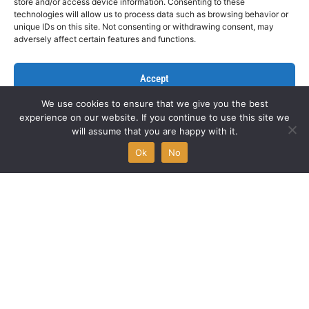
store and/or access device information. Consenting to these
technologies will allow us to process data such as browsing behavior or
11/06/2026
unique IDs on this site. Not consenting or withdrawing consent, may
adversely affect certain features and functions.
Preuzmi PDF
Accept
We use cookies to ensure that we give you the best
Deny
experience on our website. If you continue to use this site we
will assume that you are happy with it.
View preferences
Ok
No