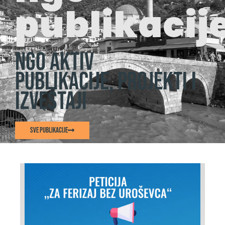
publikacij
NGO AKTIV
publikacije, projekti i
izveštaji
Sve publikacije