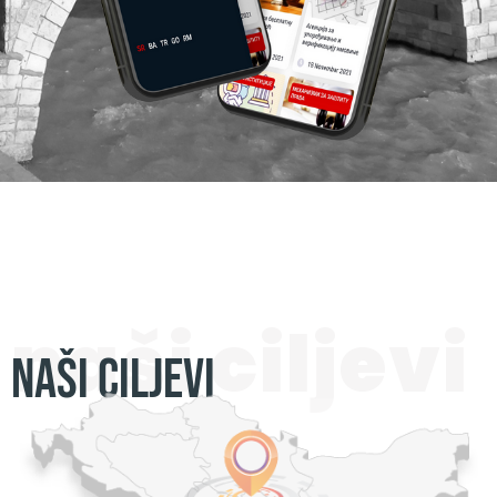
naši ciljevi
NAŠI CILJEVI