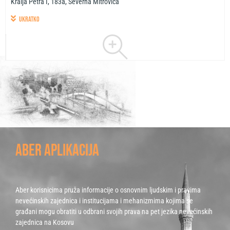
Kralja Petra I, 183a, Severna Mitrovica
ukratko
ABER APLIKACIJA
Aber korisnicima pruža informacije o osnovnim ljudskim i pravima
nevećinskih zajednica i institucijama i mehanizmima kojima se
građani mogu obratiti u odbrani svojih prava na pet jezika nevećinskih
zajednica na Kosovu