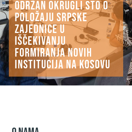
ODRŽAN OKRUGLI STO O
POLOŽAJU SRPSKE
ZAJEDNICE U
IŠČEKIVANJU
FORMIRANJA NOVIH
INSTITUCIJA NA KOSOVU