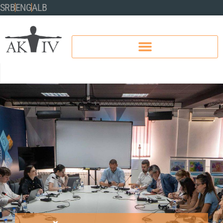
SRB
ENG
ALB