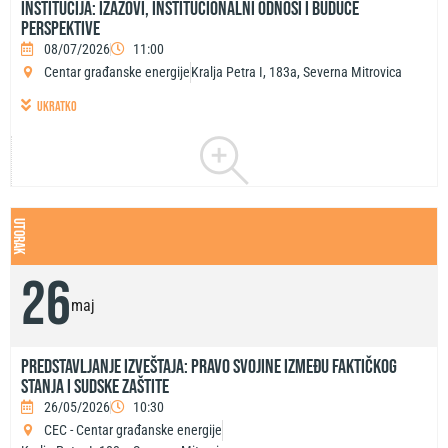
institucija: izazovi, institucionalni odnosi i buduće
perspektive
08/07/2026
11:00
Centar građanske energije
Kralja Petra I, 183a, Severna Mitrovica
ukratko
utorak
26
maj
PREDSTAVLJANJE IZVEŠTAJA: PRAVO SVOJINE IZMEĐU FAKTIČKOG
STANJA I SUDSKE ZAŠTITE
26/05/2026
10:30
CEC - Centar građanske energije