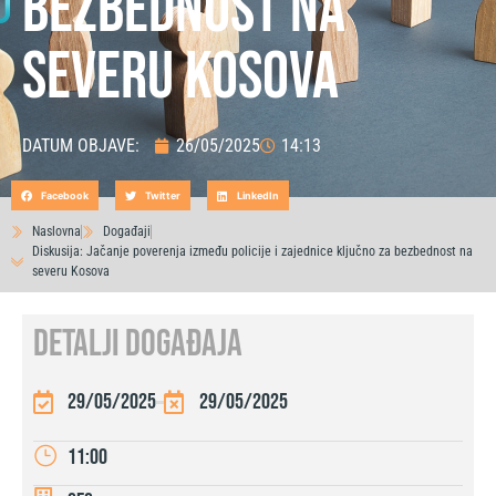
bezbednost na
severu Kosova
DATUM OBJAVE:
26/05/2025
14:13
Facebook
Twitter
LinkedIn
Naslovna
Događaji
Diskusija: Jačanje poverenja između policije i zajednice ključno za bezbednost na
severu Kosova
DETALJI DOGAĐAJA
29/05/2025
29/05/2025
11:00