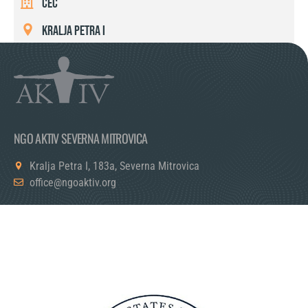
CEC
Kralja Petra I
NGO AKTIV SEVERNA MITROVICA
Kralja Petra I, 183a, Severna Mitrovica
office@ngoaktiv.org