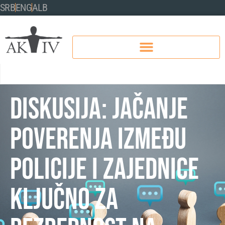
SRB
ENG
ALB
Diskusija: Jačanje
poverenja između
policije i zajednice
ključno za