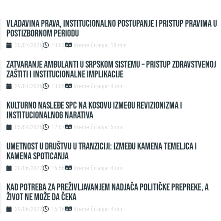
Vladavina prava, institucionalno postupanje i pristup pravima u
postizbornom periodu
30/07/2026
10:03
Vreme čitanja: 10 min
Zatvaranje ambulanti u srpskom sistemu – pristup zdravstvenoj
zaštiti i institucionalne implikacije
29/04/2026
13:05
Vreme čitanja: 4 min
Kulturno nasleđe SPC na Kosovu između revizionizma i
institucionalnog narativa
05/04/2026
12:07
Vreme čitanja: 5 min
UMETNOST U DRUŠTVU U TRANZICIJI: IZMEĐU KAMENA TEMELJCA I
KAMENA SPOTICANJA
30/06/2022
16:56
Vreme čitanja: 4 min
KAD POTREBA ZA PREŽIVLJAVANJEM NADJAČA POLITIČKE PREPREKE, A
ŽIVOT NE MOŽE DA ČEKA
29/06/2022
16:16
Vreme čitanja: 4 min