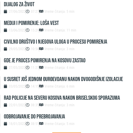
DIJALOG ZA ŽIVOT
27/06/2022
07:27
Vreme čitanja: 5 min
MEDIJI I POMIRENJE: LOŠA VEST
13/06/2022
15:29
Vreme čitanja: 11 min
CIVILNO DRUŠTVO I NJEGOVA ULOGA U PROCESU POMIRENJA
29/05/2022
10:54
Vreme čitanja: 3 min
GDE JE PROCES POMIRENJA NA KOSOVU ZASTAO
27/05/2022
11:27
Vreme čitanja: 4 min
U SUSRET JOŠ JEDNOM ĐURĐEVDANU NAKON DVOGODIŠNJE IZOLACIJE
03/05/2022
14:15
Vreme čitanja: 6 min
RAD POLICIJE NA SEVERU KOSOVA NAKON BRISELSKOG SPORAZUMA
22/01/2022
08:35
Vreme čitanja: 3 min
ODBROJAVANJE DO PREBROJAVANJA
18/01/2022
08:51
Vreme čitanja: 5 min