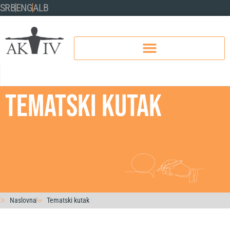
SRB
ENG
ALB
TEMATSKI KUTAK
Naslovna
Tematski kutak