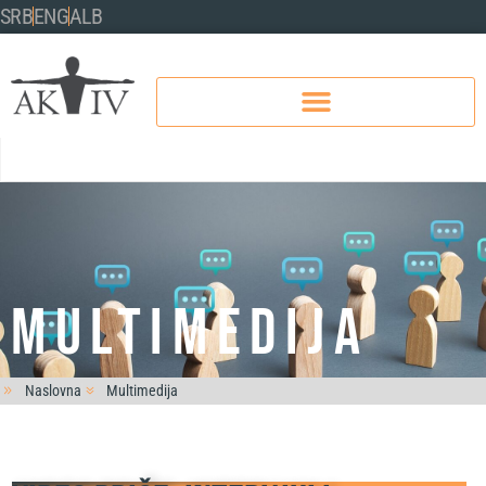
SRB
ENG
ALB
Multimedija
Naslovna
Multimedija