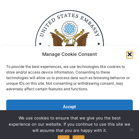
Manage Cookie Consent
To provide the best experiences, we use technologies like cookies to
store and/or access device information. Consenting to these
technologies will allow us to process data such as browsing behavior or
unique IDs on this site. Not consenting or withdrawing consent, may
adversely affect certain features and functions.
Accept
We use cookies to ensure that we give you the best
Deny
experience on our website. If you continue to use this site we
Politika Privatnosti
Kontaktirajte nas
will assume that you are happy with it.
View preferences
All rights reserved © NGO Aktiv 2022 | Designed by
L’Atelier