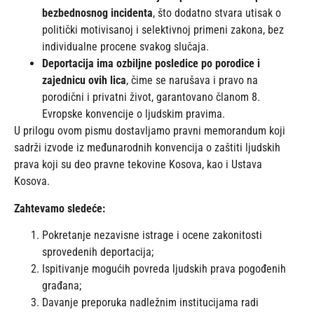
bezbednosnog incidenta
, što dodatno stvara utisak o
politički motivisanoj i selektivnoj primeni zakona, bez
individualne procene svakog slučaja.
Deportacija ima ozbiljne posledice po porodice i
zajednicu ovih lica
, čime se narušava i pravo na
porodični i privatni život, garantovano članom 8.
Evropske konvencije o ljudskim pravima.
U prilogu ovom pismu dostavljamo pravni memorandum koji
sadrži izvode iz međunarodnih konvencija o zaštiti ljudskih
prava koji su deo pravne tekovine Kosova, kao i Ustava
Kosova.
Zahtevamo sledeće:
Pokretanje nezavisne istrage i ocene zakonitosti
sprovedenih deportacija;
Ispitivanje mogućih povreda ljudskih prava pogođenih
građana;
Davanje preporuka nadležnim institucijama radi