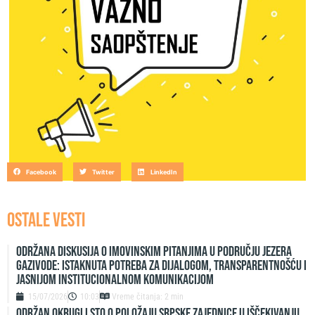
Facebook
Twitter
LinkedIn
OSTALE VESTI
Održana diskusija o imovinskim pitanjima u području jezera
Gazivode: Istaknuta potreba za dijalogom, transparentnošću i
jasnijom institucionalnom komunikacijom
15/07/2026
10:03
Vreme čitanja: 2 min
ODRŽAN OKRUGLI STO O POLOŽAJU SRPSKE ZAJEDNICE U IŠČEKIVANJU