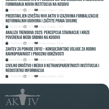
FORMIRANJA NOVIH INSTITUCIJA NA KOSOVU
09/07/2026
09:51
Vreme čitanja: 2 min
Predstavljen izveštaj NVO Aktiv o izazovima formalizacije
neformalnih ugovora i zaštite prava svojine
26/05/2026
13:53
Vreme čitanja: 2 min
ANALIZA TRENDOVA 2025: PERCEPCIJA STAGNACIJE I KRIZE
POVERENJA MEĐU SRBIMA NA KOSOVU
29/04/2026
14:47
Vreme čitanja: 2 min
ZAHTEV ZA PONUDE (RFO) – Konsultantske usluge za rodnu
ravnopravnost i procenu održivosti
29/04/2026
10:41
Vreme čitanja: < 1 min
Civilno društvo i mediji o netransparentnosti institucija i
nedostatku informacija
23/04/2026
17:54
Vreme čitanja: 2 min