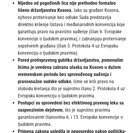
Nijedno od pogođenih lica nije prethodno formalno
lišeno državljanstva Kosova.
Iako su građani Kosova,
njihovo proterivanje bez odluke Suda predstavlja
direktno kršenje Ustava i međunarodnih konvencija koje
garantuju pravo na pravično suđenje (član 6. Evropske
konvencije o ljudskim pravima), i zabranjuju proterivanje
sopstvenih građana (član 3. Protokola 4 uz Evropsku
konvenciju o ljudskim pravima).
Pored protivpravnog gubitka državljanstva, pomenutim
licima je uvedena zabrana ulaska na Kosovo u dužem
vremenskom periodu bez sprovođenog suđenja i
pravosnažne sudske odluke
, čime se krši pravo na
slobodu kretanja što je suprotno članu 2. Protokola 4 uz
Evropsku konvenciju o ljudskim pravima.
Postupci su sprovedeni bez efektivnog pravnog leka sa
suspenzivnim dejstvom
, što je suprotno pravima
garantovanim članovima 6. i 13. Evropske konvencije o
ljudskim pravima.
Primena zakona usledila je neposredno nakon političko-