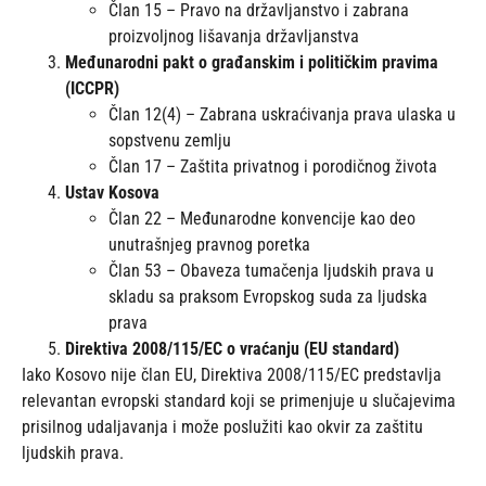
Član 15 – Pravo na državljanstvo i zabrana
proizvoljnog lišavanja državljanstva
Međunarodni pakt o građanskim i političkim pravima
(ICCPR)
Član 12(4) – Zabrana uskraćivanja prava ulaska u
sopstvenu zemlju
Član 17 – Zaštita privatnog i porodičnog života
Ustav Kosova
Član 22 – Međunarodne konvencije kao deo
unutrašnjeg pravnog poretka
Član 53 – Obaveza tumačenja ljudskih prava u
skladu sa praksom Evropskog suda za ljudska
prava
Direktiva 2008/115/EC o vraćanju (EU standard)
Iako Kosovo nije član EU, Direktiva 2008/115/EC predstavlja
relevantan evropski standard koji se primenjuje u slučajevima
prisilnog udaljavanja i može poslužiti kao okvir za zaštitu
ljudskih prava.