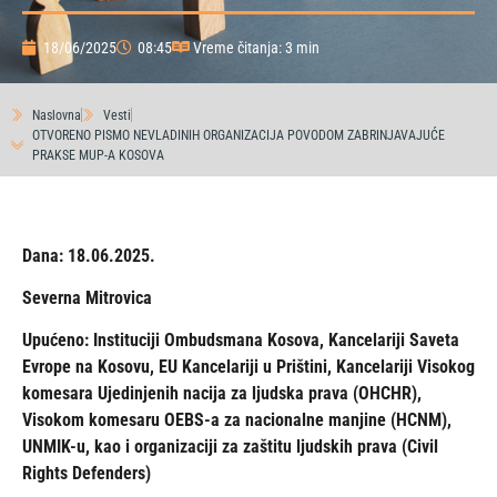
18/06/2025
08:45
Vreme čitanja: 3 min
Naslovna
Vesti
OTVORENO PISMO NEVLADINIH ORGANIZACIJA POVODOM ZABRINJAVAJUĆE
PRAKSE MUP-A KOSOVA
Dana: 18.06.2025.
Severna Mitrovica
Upućeno: Instituciji Ombudsmana Kosova, Kancelariji Saveta
Evrope na Kosovu, EU Kancelariji u Prištini, Kancelariji Visokog
komesara Ujedinjenih nacija za ljudska prava (OHCHR),
Visokom komesaru OEBS-a za nacionalne manjine (HCNM),
UNMIK-u, kao i organizaciji za zaštitu ljudskih prava (Civil
Rights Defenders)