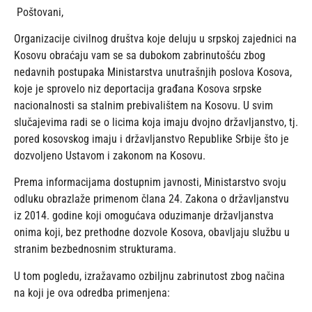
Poštovani,
Organizacije civilnog društva koje deluju u srpskoj zajednici na
Kosovu obraćaju vam se sa dubokom zabrinutošću zbog
nedavnih postupaka Ministarstva unutrašnjih poslova Kosova,
koje je sprovelo niz deportacija građana Kosova srpske
nacionalnosti sa stalnim prebivalištem na Kosovu. U svim
slučajevima radi se o licima koja imaju dvojno državljanstvo, tj.
pored kosovskog imaju i državljanstvo Republike Srbije što je
dozvoljeno Ustavom i zakonom na Kosovu.
Prema informacijama dostupnim javnosti, Ministarstvo svoju
odluku obrazlaže primenom člana 24. Zakona o državljanstvu
iz 2014. godine koji omogućava oduzimanje državljanstva
onima koji, bez prethodne dozvole Kosova, obavljaju službu u
stranim bezbednosnim strukturama.
U tom pogledu, izražavamo ozbiljnu zabrinutost zbog načina
na koji je ova odredba primenjena: