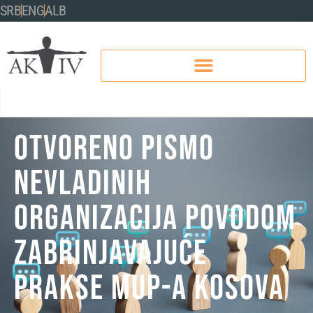
SRB
ENG
ALB
OTVORENO PISMO
NEVLADINIH
ORGANIZACIJA POVODOM
ZABRINJAVAJUĆE
PRAKSE MUP-A KOSOVA