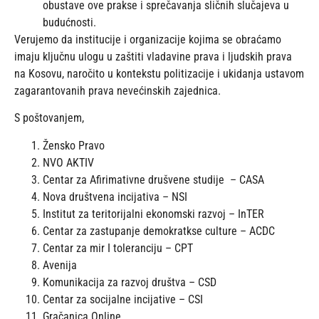
obustave ove prakse i sprečavanja sličnih slučajeva u
budućnosti.
Verujemo da institucije i organizacije kojima se obraćamo
imaju ključnu ulogu u zaštiti vladavine prava i ljudskih prava
na Kosovu, naročito u kontekstu politizacije i ukidanja ustavom
zagarantovanih prava nevećinskih zajednica.
S poštovanjem,
Žensko Pravo
NVO AKTIV
Centar za Afirimativne drušvene studije – CASA
Nova društvena incijativa – NSI
Institut za teritorijalni ekonomski razvoj – InTER
Centar za zastupanje demokratkse culture – ACDC
Centar za mir I toleranciju – CPT
Avenija
Komunikacija za razvoj društva – CSD
Centar za socijalne incijative – CSI
Gračanica Online