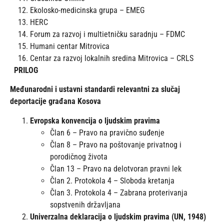
Ekolosko-medicinska grupa – EMEG
HERC
Forum za razvoj i multietničku saradnju – FDMC
Humani centar Mitrovica
Centar za razvoj lokalnih sredina Mitrovica – CRLS
PR
ILOG
Međunarodni i ustavni standardi relevantni za slučaj
deportacije građana Kosova
Evropska konvencija o ljudskim pravima
Član 6 – Pravo na pravično suđenje
Član 8 – Pravo na poštovanje privatnog i
porodičnog života
Član 13 – Pravo na delotvoran pravni lek
Član 2. Protokola 4 – Sloboda kretanja
Član 3. Protokola 4 – Zabrana proterivanja
sopstvenih državljana
Univerzalna deklaracija o ljudskim pravima (UN, 1948)