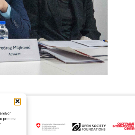
 and/or
to process
r