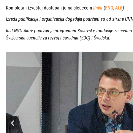
Kompletan izveštaj dostupan je na sledećem
linku
(
ENG
,
ALB
)
Izrada publikacije i organizacija događaja podržani su od strane UNM
Rad NVO Aktiv podržan je programom Kosovske fondacije za civilno d
Švajcarska agencija za razvoj i saradnju (SDC) i Švedska.