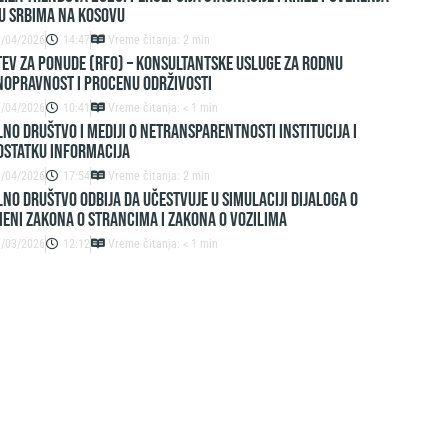
U SRBIMA NA KOSOVU
9/04/2026
14:47
Vreme čitanja: 2 min
EV ZA PONUDE (RFO) – Konsultantske usluge za rodnu
nopravnost i procenu održivosti
9/04/2026
10:41
Vreme čitanja: < 1 min
lno društvo i mediji o netransparentnosti institucija i
ostatku informacija
3/04/2026
17:54
Vreme čitanja: 2 min
lno društvo odbija da učestvuje u simulaciji dijaloga o
eni Zakona o strancima i Zakona o vozilima
1/03/2026
12:12
Vreme čitanja: < 1 min