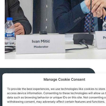
Manage Cookie Consent
NGO AKTIV SEVERNA MITROVICA
To provide the best experiences, we use technologies like cookies to store
access device information. Consenting to these technologies will allow us 
Kralja Petra I, 183a, Severna Mitrovica
data such as browsing behavior or unique IDs on this site. Not consenting o
office@ngoaktiv.org
withdrawing consent, may adversely affect certain features and functions.