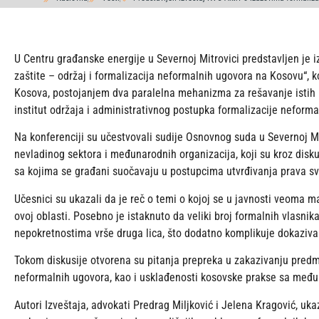
U Centru građanske energije u Severnoj Mitrovici predstavljen je i
zaštite – održaj i formalizacija neformalnih ugovora na Kosovu“, k
Kosova, postojanjem dva paralelna mehanizma za rešavanje istih 
institut održaja i administrativnog postupka formalizacije neforma
Na konferenciji su učestvovali sudije Osnovnog suda u Severnoj Mitr
nevladinog sektora i međunarodnih organizacija, koji su kroz diskus
sa kojima se građani suočavaju u postupcima utvrđivanja prava sv
Učesnici su ukazali da je reč o temi o kojoj se u javnosti veoma 
ovoj oblasti. Posebno je istaknuto da veliki broj formalnih vlasnik
nepokretnostima vrše druga lica, što dodatno komplikuje dokaziva
Tokom diskusije otvorena su pitanja prepreka u zakazivanju predm
neformalnih ugovora, kao i usklađenosti kosovske prakse sa međ
Autori Izveštaja, advokati Predrag Miljković i Jelena Kragović, uk