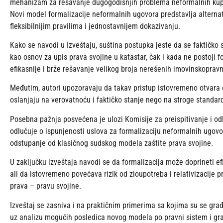
mehanizam za rešavanje dugogodišnjih problema neformalnih kupop
Novi model formalizacije neformalnih ugovora predstavlja alterna
fleksibilnijim pravilima i jednostavnijem dokazivanju.
Kako se navodi u Izveštaju, suština postupka jeste da se faktičko
kao osnov za upis prava svojine u katastar, čak i kada ne postoji 
efikasnije i brže rešavanje velikog broja nerešenih imovinskoprav
Međutim, autori upozoravaju da takav pristup istovremeno otvara oz
oslanjaju na verovatnoću i faktičko stanje nego na stroge standar
Posebna pažnja posvećena je ulozi Komisije za preispitivanje i od
odlučuje o ispunjenosti uslova za formalizaciju neformalnih ugov
odstupanje od klasičnog sudskog modela zaštite prava svojine.
U zaključku izveštaja navodi se da formalizacija može doprineti ef
ali da istovremeno povećava rizik od zloupotreba i relativizacije 
prava – pravu svojine.
Izveštaj se zasniva i na praktičnim primerima sa kojima su se gra
uz analizu mogućih posledica novog modela po pravni sistem i gr