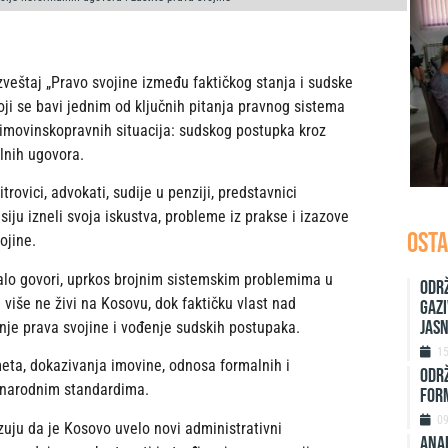
zveštaj „Pravo svojine između faktičkog stanja i sudske
oji se bavi jednim od ključnih pitanja pravnog sistema
imovinskopravnih situacija: sudskog postupka kroz
lnih ugovora.
ovici, advokati, sudije u penziji, predstavnici
iju izneli svoja iskustva, probleme iz prakse i izazove
OSTA
ojine.
malo govori, uprkos brojnim sistemskim problemima u
Održ
a više ne živi na Kosovu, dok faktičku vlast nad
Gazi
jas
nje prava svojine i vođenje sudskih postupaka.
1
eta, dokazivanja imovine, odnosa formalnih i
ODRŽ
unarodnim standardima.
FORM
0
azuju da je Kosovo uvelo novi administrativni
ANAL