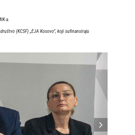
IK-a.
ruštvo (KCSF) „EJA Kosovo“, koji sufinansiraju