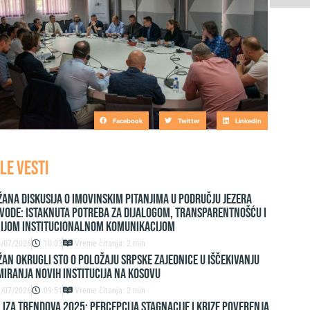
Facebook
Twitter
LinkedIn
LE VESTI
ana diskusija o imovinskim pitanjima u području jezera
vode: Istaknuta potreba za dijalogom, transparentnošću i
nijom institucionalnom komunikacijom
5/07/2026
10:03
Vreme čitanja: 2 min
AN OKRUGLI STO O POLOŽAJU SRPSKE ZAJEDNICE U IŠČEKIVANJU
IRANJA NOVIH INSTITUCIJA NA KOSOVU
9/07/2026
09:51
Vreme čitanja: 2 min
IZA TRENDOVA 2025: PERCEPCIJA STAGNACIJE I KRIZE POVERENJA