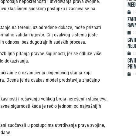
rodaja nepokretnosti i utvrđivanja prava svojine.
MEĐ
tivu klasičnom sudskom postupku i zasniva se na
2
ZAHT
rav
 stanje na terenu, uz određene dokaze, može priznati
2
formalno validan ugovor. Cilj ovakvog sistema jeste
Civi
nih odnosa, bez dugotrajnih sudskih procesa.
ned
biljna pitanja pravne sigurnosti, jer se odluke više
2
Civi
de dokazivanja.
prim
lučivanje o ozvaničenju činjeničnog stanja koja
1
ora. Ocena je da ovakav model predstavlja značajno
ikasnosti i rešavanju velikog broja nerešenih slučajeva,
pravne sigurnosti kada je reč o jednom od najvažnijih
đani suočavali u postupcima utvrđivanja prava svojine,
ađane.