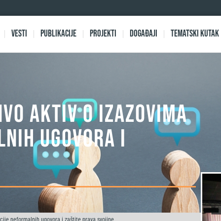
Vesti
Publikacije
Projekti
Događaji
Tematski kutak
NVO Aktiv o izazovima
lnih ugovora i
cije neformalnih ugovora i zaštite prava svojine