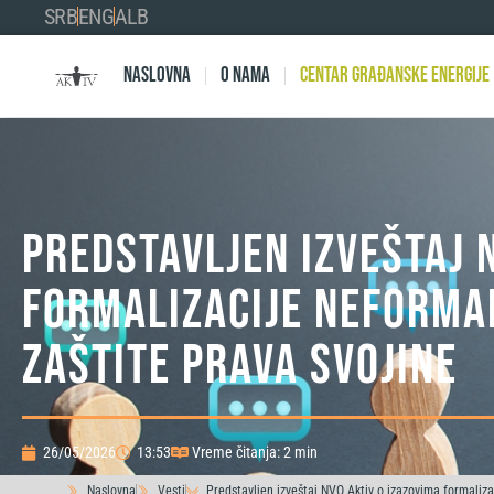
SRB
ENG
ALB
Naslovna
O nama
Centar Građanske Energije
Predstavljen izveštaj 
formalizacije neforma
zaštite prava svojine
26/05/2026
13:53
Vreme čitanja: 2 min
Naslovna
Vesti
Predstavljen izveštaj NVO Aktiv o izazovima formaliza