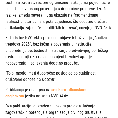
suštinski zaokret, već pre ograničenu reakciju na pojedinačne
pomake, bez jasnog poverenja u dugoročne promene. Izražene
razlike između severa i juga ukazuju na fragmentisanu
realnost unutar same srpske zajednice, što dodatno otežava
artikulaciju zajedničkih političkih interesa”, ocenjuje NVO Aktiv.
Kako ističe NVO Aktiv povodom objave istraživanja „Analiza
trendova 2025“, bez jačanja poverenja u institucije,
unapređenja bezbednosti i stvaranja predvidivijeg političkog
okvira, postoji rizik da se postojeći trendovi apatije,
nepoverenja i iseljavanja dodatno prodube.
“To bi moglo imati dugoročne posledice po stabilnost i
društvene odnose na Kosovu”.
Publikacija je dostupna na
srpskom
,
albanskom
i
engleskom
jeziku na sajtu NVO Aktiv.
Ova publikacija je izrađena u okviru projekta Jačanje
zagovaračkih potencijala organizacija civilnog društva iz