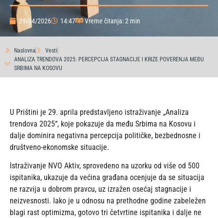
29/04/2026
14:47
Vreme čitanja: 2 min
Naslovna
Vesti
ANALIZA TRENDOVA 2025: PERCEPCIJA STAGNACIJE I KRIZE POVERENJA MEĐU
SRBIMA NA KOSOVU
U Prištini je 29. aprila predstavljeno istraživanje „Analiza
trendova 2025“, koje pokazuje da među Srbima na Kosovu i
dalje dominira negativna percepcija političke, bezbednosne i
društveno-ekonomske situacije.
Istraživanje NVO Aktiv, sprovedeno na uzorku od više od 500
ispitanika, ukazuje da većina građana ocenjuje da se situacija
ne razvija u dobrom pravcu, uz izražen osećaj stagnacije i
neizvesnosti. Iako je u odnosu na prethodne godine zabeležen
blagi rast optimizma, gotovo tri četvrtine ispitanika i dalje ne