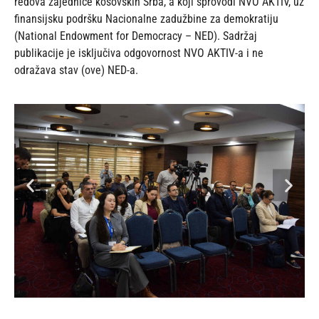
redova zajednice kosovskih Srba, a koji sprovodi NVO AKTIV, uz
finansijsku podršku Nacionalne zadužbine za demokratiju
(National Endowment for Democracy – NED). Sadržaj
publikacije je isključiva odgovornost NVO AKTIV-a i ne
odražava stav (ove) NED-a.