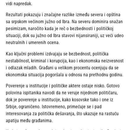
vidi napredak.
Rezultati pokazuju i značajne razlike između severa i opština
sa srpskom većinom južno od Ibra. Na severu dominira snažan
pesimizam, naročito kada je reč o bezbednosti i političkoj
situaciji, dok su južno od Ibra stavovi nijansiraniji, uz veći udeo
neutralnih i umerenih ocena.
Kao ključni problemi izdvajaju se bezbednost, politička
nestabilnost, kriminal i korupcija, kao i ekonomska neizvesnost
i odlazak mladih. Građani u velikom procentu ocenjuju da se
ekonomska situacija pogoršala u odnosu na prethodnu godinu.
Poverenje u institucije i političke aktere ostaje nisko. Gotovo
polovina ispitanika navodi da ne veruje nijednom političaru,
dok je poverenje u institucije, kako kosovske tako i one iz
Srbije, ograničeno. Istovremeno, primećuje se i pad
interesovanja za politička dešavanja, što ukazuje na rastuću
apatiju među građanima.