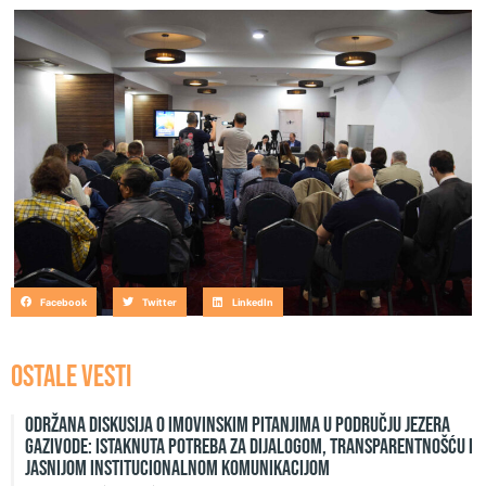
Facebook
Twitter
LinkedIn
OSTALE VESTI
Održana diskusija o imovinskim pitanjima u području jezera
Gazivode: Istaknuta potreba za dijalogom, transparentnošću i
jasnijom institucionalnom komunikacijom