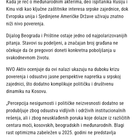
Kada je reč o međunarodnim akterima, deo ispitanika Rusiju i
Kinu vidi kao ključne zaštitnike interesa srpske zajednice, dok
Evropska unija i Sjedinjene Američke Države uživaju znatno
niži nivo poverenja.
Dijalog Beograda i Prištine ostaje jedno od najpolarizovanijih
pitanja. Stavovi su podeljeni, a značajan broj građana ne
očekuje da će pregovori doneti konkretna poboljšanja u
svakodnevnom životu.
NVO Aktiv ocenjuje da ovi nalazi ukazuju na duboku krizu
poverenja i odsustvo jasne perspektive napretka u srpskoj
zajednici, što dodatno komplikuje političku i društvenu
dinamiku na Kosovu.
„Percepcija nesigurnosti i političke neizvesnosti dodatno se
produbljuje zbog odsustva vidljivih i održivih institucionalnih
rešenja, ali i zbog neusklađenih poruka koje dolaze iz različitih
centara moći, kosovskih, beogradskih i međunarodnih. Blagi
rast optimizma zabeležen u 2025. godini ne predstavlja