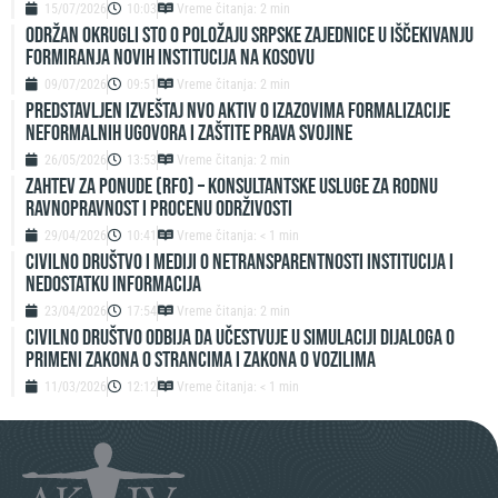
15/07/2026
10:03
Vreme čitanja: 2 min
ODRŽAN OKRUGLI STO O POLOŽAJU SRPSKE ZAJEDNICE U IŠČEKIVANJU
FORMIRANJA NOVIH INSTITUCIJA NA KOSOVU
09/07/2026
09:51
Vreme čitanja: 2 min
Predstavljen izveštaj NVO Aktiv o izazovima formalizacije
neformalnih ugovora i zaštite prava svojine
26/05/2026
13:53
Vreme čitanja: 2 min
ZAHTEV ZA PONUDE (RFO) – Konsultantske usluge za rodnu
ravnopravnost i procenu održivosti
29/04/2026
10:41
Vreme čitanja: < 1 min
Civilno društvo i mediji o netransparentnosti institucija i
nedostatku informacija
23/04/2026
17:54
Vreme čitanja: 2 min
Civilno društvo odbija da učestvuje u simulaciji dijaloga o
primeni Zakona o strancima i Zakona o vozilima
11/03/2026
12:12
Vreme čitanja: < 1 min