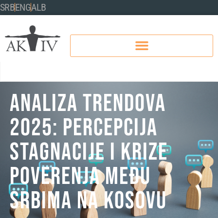
SRB
ENG
ALB
ANALIZA TRENDOVA
2025: PERCEPCIJA
STAGNACIJE I KRIZE
POVERENJA MEĐU
SRBIMA NA KOSOVU