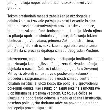
pitanjima koja neposredno utiču na svakodnevni život
građana.
Tokom prethodnih meseci zabeležen je niz događaja i
odluka koje su izazvale pažnju javnosti i otvorile brojna
pitanja u vezi sa ostvarivanjem prava srpske zajednice,
primenom zakona i funkcionisanjem institucija. Među njima
su pitanja upotrebe simbola zajednice, dešavanja tokom
obeležavanja Vidovdana, primena Zakona o strancima,
pitanje registarskih oznaka, kao i druga otvorena pitanja
proistekla iz procesa dijaloga između Beograda i Prištine.
Istovremeno, pojedini slučajevi postupanja institucija, poput
preuzimanja kampa „Rezala“ na jezeru Gazivode, rušenja
objekata u naselju Čečevo i uklanjanja garaža u Severnoj
Mitrovici, otvorili su raspravu o poštovanju zakonskih
procedura, razgraničenju nadležnosti između centralnih i
lokalnih institucija, ulozi Kosovske policije u sprovođenju
pojedinih odluka, kao i funkcionisanju lokalne samouprave
u opštinama sa srpskom većinom. Uz to, sve češće se
ukazuje na pogoršanje odnosa između građana i institucija,
posebno policije, što dodatno utiče na poverenje građana i
percepciju pravne sigurnosti.