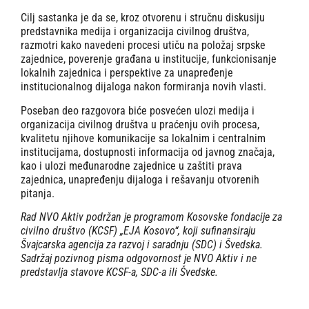
Cilj sastanka je da se, kroz otvorenu i stručnu diskusiju
predstavnika medija i organizacija civilnog društva,
razmotri kako navedeni procesi utiču na položaj srpske
zajednice, poverenje građana u institucije, funkcionisanje
lokalnih zajednica i perspektive za unapređenje
institucionalnog dijaloga nakon formiranja novih vlasti.
Poseban deo razgovora biće posvećen ulozi medija i
organizacija civilnog društva u praćenju ovih procesa,
kvalitetu njihove komunikacije sa lokalnim i centralnim
institucijama, dostupnosti informacija od javnog značaja,
kao i ulozi međunarodne zajednice u zaštiti prava
zajednica, unapređenju dijaloga i rešavanju otvorenih
pitanja.
Rad NVO Aktiv podržan je programom Kosovske fondacije za
civilno društvo (KCSF) „EJA Kosovo“, koji sufinansiraju
Švajcarska agencija za razvoj i saradnju (SDC) i Švedska.
Sadržaj pozivnog pisma odgovornost je NVO Aktiv i ne
predstavlja stavove KCSF-a, SDC-a ili Švedske.