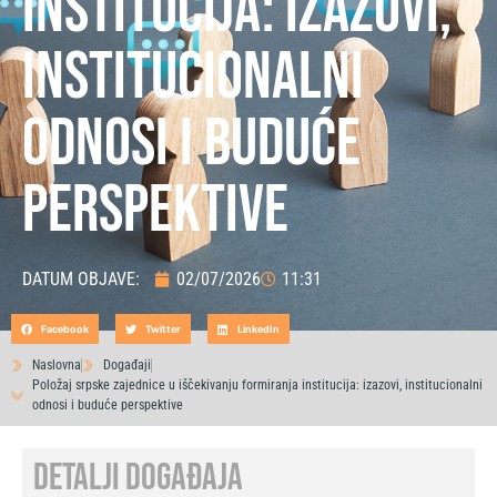
institucija: izazovi,
institucionalni
odnosi i buduće
perspektive
DATUM OBJAVE:
02/07/2026
11:31
Facebook
Twitter
LinkedIn
Naslovna
Događaji
Položaj srpske zajednice u iščekivanju formiranja institucija: izazovi, institucionalni
odnosi i buduće perspektive
DETALJI DOGAĐAJA