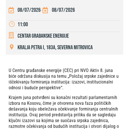
08/07/2026
08/07/2026
11:00
Centar građanske energije
Kralja Petra I, 183a, Severna Mitrovica
U Centru građanske energije (CEC) pri NVO Aktiv 8. juna
biće održana diskusija na temu „Položaj srpske zajednice u
iščekivanju formiranja institucija: izazovi, institucionalni
odnosi i buduće perspektive“.
Krajem juna potvrđeni su konačni rezultati parlamentarnih
izbora na Kosovu, čime je otvorena nova faza političkih
dešavanja koju obeležava očekivanje formiranja centralnih
institucija. Ovaj period predstavlja priliku da se sagledaju
ključni izazovi sa kojima se suočava srpska zajednica,
razmotre očekivanja od budućih institucija i otvori dijalog o