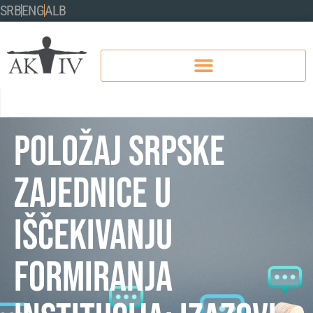
SRB
ENG
ALB
Položaj srpske
zajednice u
iščekivanju
formiranja