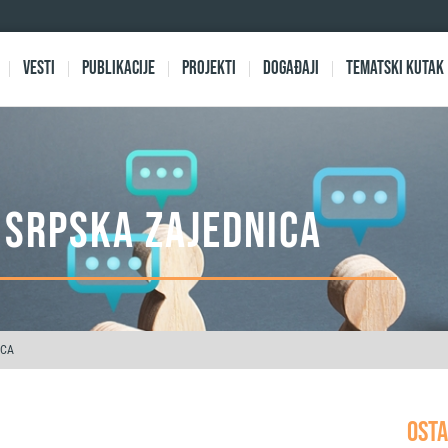
Vesti
Publikacije
Projekti
Događaji
Tematski kutak
I SRPSKA ZAJEDNICA
ICA
OSTA