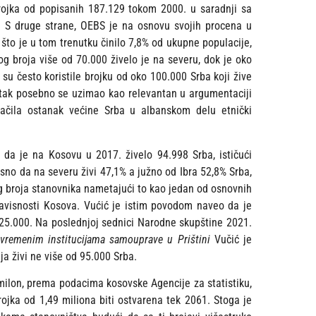
 brojka od popisanih 187.129 tokom 2000. u saradnji sa
. S druge strane, OEBS je na osnovu svojih procena u
 što je u tom trenutku činilo 7,8% od ukupne populacije,
 broja više od 70.000 živelo je na severu, dok je oko
u često koristile brojku od oko 100.000 Srba koji žive
tak posebno se uzimao kao relevantan u argumentaciji
značila ostanak većine Srba u albanskom delu etnički
 da je na Kosovu u 2017. živelo 94.998 Srba, ističući
no da na severu živi 47,1% a južno od Ibra 52,8% Srba,
 broja stanovnika nametajući to kao jedan od osnovnih
visnosti Kosova. Vućić je istim povodom naveo da je
325.000. Na poslednjoj sednici Narodne skupštine 2021.
vremenim institucijama samouprave u Prištini
Vučić je
a živi ne više od 95.000 Srba.
 milon, prema podacima kosovske Agencije za statistiku,
ojka od 1,49 miliona biti ostvarena tek 2061. Stoga je