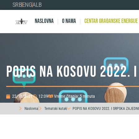
SRB
ENG
ALB
Naslovna
O nama
Centar Građanske Energije
POPIS NA KOSOVU 2022. 
22/11/2021
12:09
Vreme čitanja: 5 minuta
Naslovna
Tematski kutak
POPIS NA KOSOVU 2022. I SRPSKA ZAJEDN