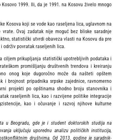
 Kosovo 1999. Ili, da je 1991. na Kosovu živelo mnogo
nike Kosova koji se vode kao raseljena lica, uglavnom na
 se vrate. Ovaj zadatak nije moguć bez bliske saradnje
zaktno, statistički utvrdi obaveza vlasti na Kosovu da pre
 održiv povratak raseljenih lica.
a ciljem prikupljanja statistički upotrebljivih podataka i
rateškom promišljanju društvenih trendova i kreiranju
osebno onog koje dugoročno može da našteti opštem
ak i brojnost pripadnika srpske zajednice, ravnomerno
urni projekti po opštinama shodno broju stanovnika i
k raseljenih lica, kao i razvijene politike integracije
istencije, kao i očuvanje i razvoj njihove kulturne
teta u Beogradu, gde je i student doktorskih studija na
anja uključuju uporednu analizu političkih institucija,
postkonfliktnim društvima. Od 2013. godine je saradnik-