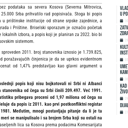
bez podataka sa severa Kosova (Severna Mitrovica,
Vlad
u p
25.000 Srba prihvatilo rad popisivača. Stoga bi popis
u prištinske institucije od strane srpske zajednice, a
3
Zatv
da i Prištine. Briselski sporazum je označio početak
zdra
okalnih izbora, a popis koji je planiran za 2022. bio bi
2
kosovskim sistemom.
Kult
ins
 sproveden 2011. broj stanovnika iznosio je 1.739.825,
 od poražavajućih činjenica je da se uprkos evidentnom
0
UMET
rocenat od 1,47% predstavljao kao glavni argument u
KAM
3
lednji popis koji nisu bojkotovali ni Srbi ni Albanci
KAD 
 stanovnika od čega su Srbi činili 209.497. Već 1991.
ŽIVO
tistiku pribegava proceni od 1,97 miliona od čega su
2
luje da popis iz 2011. kao prvi postkonfliktni registar
DIJA
1981. Međutim, mnogi postavljaju pitanje da li je ta
2
 meri se manipulisalo i sa brojem Srba koji su ostali na
 raseljenih lica sa Kosova prema podacima Komesarijata