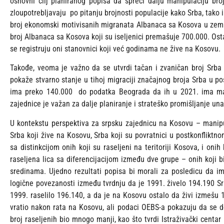
osnovni cilj planiranog popisa da spreči dalju manipulaciju bro
zloupotrebljavaju po pitanju brojnosti populacije kako Srba, tako
broj ekonomski motivisanih migranata Albanaca sa Kosova u zeml
broj Albanaca sa Kosova koji su iseljenici premašuje 700.000. Ost
se registruju oni stanovnici koji već godinama ne žive na Kosovu.
Takođe, veoma je važno da se utvrdi tačan i zvaničan broj Srba 
pokaže stvarno stanje u tihoj migraciji značajnog broja Srba u p
ima preko 140.000 do podatka Beograda da ih u 2021. ima man
zajednice je važan za dalje planiranje i strateško promišljanje un
U kontekstu perspektiva za srpsku zajednicu na Kosovu – manip
Srba koji žive na Kosovu, Srba koji su povratnici u postkonfliktno
sa distinkcijom onih koji su raseljeni na teritoriji Kosova, i onih 
raseljena lica sa diferencijacijom između dve grupe – onih koji bi 
sredinama. Ujedno rezultati popisa bi morali za posledicu da ima
logične povezanosti između tvrdnju da je 1991. živelo 194.190 S
1999. raselilo 196.140, a da je na Kosovu ostalo da živi izmešu 1
vratio nakon rata na Kosovu, ali podaci OEBS-a pokazuju da se do
broj raseljenih bio mnogo manji, kao što tvrdi Istraživački centar 