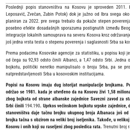
Poslednji popis stanovništva na Kosovu je sproveden 2011. 
Leposavić, Zvečan, Zubin Potok) dok je južno od Ibra svega oko 
planiran za 2022. pre svega trebalo da pokaže stepen poverenja 
posebno efekte dosadašnjih sporazuma postignutih između Beogra
integracije lokalnih samouprava na severu Kosova kroz održavanje l
još jedna vrsta testa o stepenu poverenja i saglasnosti Srba sa 
Prema podacima Kosovske agencije za statistiku, u popisu koji je
od čega su 92,93 odsto činili Albanci, a 1,47 odsto Srbi. Jedna
bojkotu, politički neretko manipulisalo o broju Srba, pa se p
natpredstavljenosti Srba u kosovoskim institucijama.
Popisi na Kosovu imaju dug istorijat manipulacije brojkama. Pos
održao se 1981. kada je utvrđeno da na Kosovu živi 1,58 miliona
zbog bojkota od strane albanske zajednice Savezni zavod za sta
Srbi činili
194.190
. Uprkos većinskom bojkotu srpske zajednice, de
stanovništva daje tačnu brojku ukupnog broja Albanaca još od 
brojka tačna s obzirom na veliki broj iseljenika. Takođe, u velikoj
Kosovu i onih koji su raseljeni zbog posledica rata.
Trenutni broj