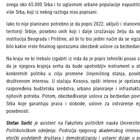
svega oko 65.000 Srba i to uglavnom urbane populacije napustilo
više Srba, koji iz nekog razloga nisu popisani.
Iako to nije planirano potrebno je da popis 2022. uključi i stanov
teritoriji Srbije, posebno onih koji i dalje izražavaju želju da
institucija Beograda i Prištine, ali bi to bio jedini način da se eg
bilo kakve vrste finalnog sporazuma obezbedi uslove za bezbedan i
Na kraju ne bi trebalo izgubiti iz vida da je popis tehnički posao s
da je njegova krajnja svrha da bude upotrebljiv instrument u st
konkretnih politika u cilju promene činjeničnog stanja, p
društvenom interesu. U slučaju Kosova, opšti interes je opstan
raspoređena budžetska sredstva, urbano planiranje i infrastukt
njihovih potreba. Potom, obezbeđivanje uslova za bezbedan povrata
Srba koje garantuju prava i slobode, uslove za ostvarenje egz
posebnosti.
Stefan Surlić
je asistent na Fakultetu političkih nauka Univerzi
Politikološkom odeljenju. Područja njegovog akademskog interesov
etnički podeljenih društava i demokratizaciju i ustavni dizajn u 