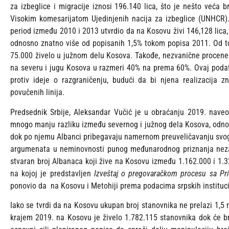
za izbeglice i migracije iznosi 196.140 lica, što je nešto veća
Visokim komesarijatom Ujedinjenih nacija za izbeglice (UNHCR)
period između 2010 i 2013 utvrdio da na Kosovu živi 146,128 lica,
odnosno znatno više od popisanih 1,5% tokom popisa 2011. Od tog
75.000 živelo u južnom delu Kosova. Takođe, nezvanične procene s
na severu i jugu Kosova u razmeri 40% na prema 60%. Ovaj poda
protiv ideje o razgraničenju, budući da bi njena realizacija 
povučenih linija.
Predsednik Srbije, Aleksandar Vučić je u obraćanju 2019. naveo
mnogo manju razliku između severnog i južnog dela Kosova, odnos
dok po njemu Albanci pribegavaju namernom preuveličavanju svog
argumenata u neminovnosti punog međunarodnog priznanja neza
stvaran broj Albanaca koji žive na Kosovu između 1.162.000 i 1.
na kojoj je predstavljen
Izveštaj o pregovaračkom procesu sa Pri
ponovio da na Kosovu i Metohiji prema podacima srpskih institucij
Iako se tvrdi da na Kosovu ukupan broj stanovnika ne prelazi 1,5
krajem 2019. na Kosovu je živelo 1.782.115 stanovnika dok će br