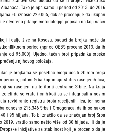
jkama stanovništva budući da se ti brojevi višestruko
 i Albanaca. Tako je npr. samo u period od 2013. do 2016
jama EU iznosio 229.005, dok se procenjuje da ukupan
aje otvoreno pitanje metodologije popisa i na koji način
koji i dalje žive na Kosovu, budući da brojka može da
ostkonfliktnom period (npr od OEBS procene 2013. da ih
je od 95.000). Ujedno, tačan broj pripadnika srpske
apređenju njihovog položaja.
ulacije brojkama se posebno mogu uočiti zbirom broja
m periodu, potom Srba koji imaju status raseljenih lica,
koji su raseljeni na teritoriji centralne Srbije. Na kraju
želeli da se vrate i onih koji su se integrisali u novim
ju revidiranje registra broja raseljenih lica, jer nema
rba odnosno 215.346 Srba i Crnogoraca, da ih se nakon
40 i 95 hiljada. To bi značilo da se značajan broj Srba
 2019. vratilo samo nešto više od 30 hiljada. Ili da je
Evropske inicijative za stabilnost koji je procenio da je