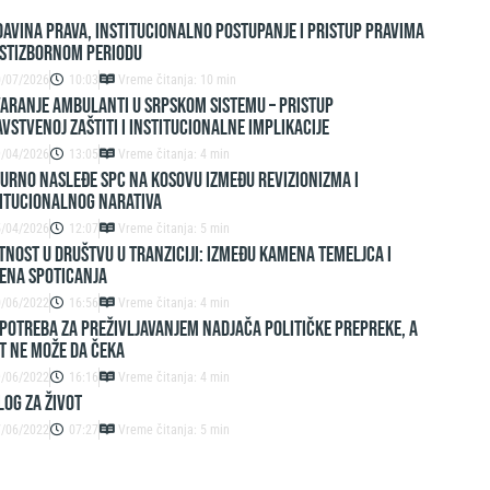
avina prava, institucionalno postupanje i pristup pravima
ostizbornom periodu
0/07/2026
10:03
Vreme čitanja: 10 min
aranje ambulanti u srpskom sistemu – pristup
vstvenoj zaštiti i institucionalne implikacije
9/04/2026
13:05
Vreme čitanja: 4 min
urno nasleđe SPC na Kosovu između revizionizma i
titucionalnog narativa
5/04/2026
12:07
Vreme čitanja: 5 min
NOST U DRUŠTVU U TRANZICIJI: IZMEĐU KAMENA TEMELJCA I
ENA SPOTICANJA
0/06/2022
16:56
Vreme čitanja: 4 min
POTREBA ZA PREŽIVLJAVANJEM NADJAČA POLITIČKE PREPREKE, A
T NE MOŽE DA ČEKA
9/06/2022
16:16
Vreme čitanja: 4 min
LOG ZA ŽIVOT
7/06/2022
07:27
Vreme čitanja: 5 min