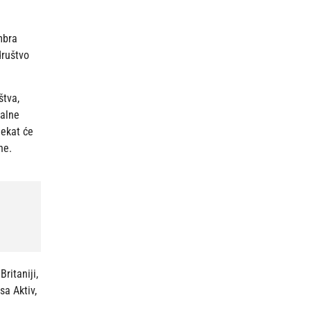
mbra
društvo
štva,
jalne
jekat će
ne.
ritaniji,
sa Aktiv,