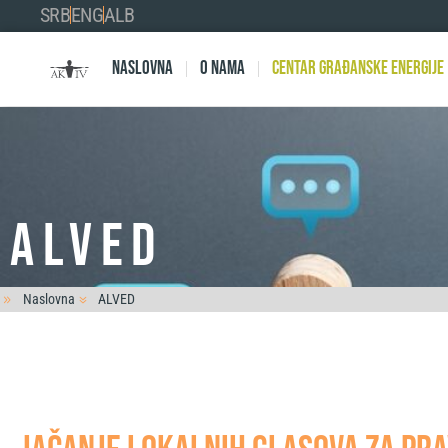
SRB
ENG
ALB
Naslovna
O nama
Centar Građanske Energije
ALVED
Naslovna
ALVED