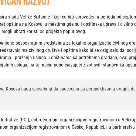
vičan razvoj
nsira vlada Velike Britanije i koji će biti sproveden u periodu od septe
pet opština na Kosovu, u mestima gde su i opštinska uprava i civilno 
 mogli ubrati koristi od projekta poput ovog.
opunjeno bespovratnim sredstvima za lokalne organizacije civilnog dru
edstavnicima civilnog društva i opština kako bi se osiguralo da soci
iranja i pružanja usluga u opštinama sa potrebama građana, ovaj pro
jalnih usluga, na taj način poboljšavajući život svih stanovnika opšti
i i na Kosovu budu sposobniji da saosećaju sa perspektivama drugih, da
itiative (PCi), dobrotvornom organizacijom registrovanom u Velikoj B
nom organizacijom registrovanom u Češkoj Republici, i u partnerstvu 