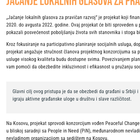
Jačanje lokalnih glasova za pra
„Jačanje lokalnih glasova za pravičan razvoj“ je projekat koji fina
2020. do avgusta 2022. godine. Ovaj projekat će biti sproveden u 
pokazali posvećenost poboljšanju života svih stanovnika i stoga bi
Kroz fokusiranje na participativno planiranje socijalnih usluga, d
projekat angažuje stručnost članova projektnog konzorcijuma sa pr
usluge visokog kvaliteta budu dostupne svima. Povezivanjem plan
vam pomoći da obezbedite inkluzivnost i efikasnost u pružanju soci
Glavni cilj ovog pristupa je da se obezbedi da građani u Srbij
igraju aktivne građanske uloge u društvu i slave različitost.
Na Kosovu, projekat sprovodi konzorcijum vođen Peaceful Change In
u bliskoj saradnji sa People in Need (PiN), međunarodnom nevladi
nevladinom organizacijom sa sedištem na Kosovu.