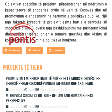
Objektivat specifike të projektit përqëndrohen në ndërtimin e
kapaciteteve të shoqërisë civile në veri të Kosovës dhe në
promovimin e angazhimit në hartimin e politikave publike. Një
nga faktorët kryesorë të projektit është bartja e përvojës së
shoqërisë civile Sllovake nga bashkëpunimi me pushtetin lokal
dhe kombëtar në zgjidhjen e temave specifike dhe kështu të
kontribohet në krijimin e politikave konkrete.
Facebook
Twitter
LinkedIn
projekte të tjera
Promovimi i mirëkuptimit të ndërsjellë midis Kosovës dhe
Serbisë përmes bashkëpunimit mediatik dhe akademik
29/11/2024
13:08
Koha e leximit: < 1 min
Mitrovica Social Club: Rule of Law and Human Rights
Perspective
29/11/2024
10:35
Koha e leximit: < 1 min