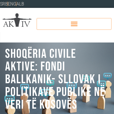
SRB
ENG
ALB
SHOQËRIA CIVILE
AKTIVE: FONDI
BALLKANIK- SLLOVAK I
POLITIKAVE PUBLIKE NË
VERI TË KOSOVËS