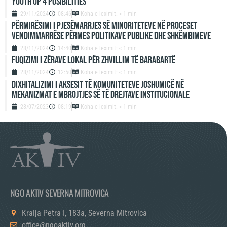
Youth up 4 Posibilities
29/11/2024
08:46
Koha e leximit: < 1 min
Përmirësimi i Pjesëmarrjes së Minoriteteve në Proceset
Vendimmarrëse përmes Politikave Publike dhe Shkëmbimeve
28/11/2024
14:40
Koha e leximit: < 1 min
Fuqizimi i zërave lokal për zhvillim të barabartë
28/11/2024
12:50
Koha e leximit: < 1 min
Dixhitalizimi i aksesit të komuniteteve joshumicë në
mekanizmat e mbrojtjes së të drejtave institucionale
28/07/2023
08:19
Koha e leximit: < 1 min
NGO AKTIV SEVERNA MITROVICA
Kralja Petra I, 183a, Severna Mitrovica
office@ngoaktiv.org