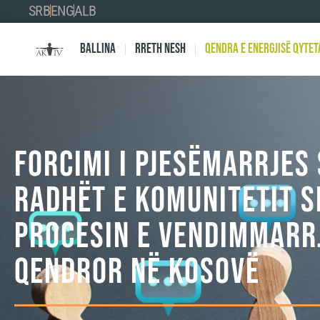
SRB
ENG
ALB
Ballina
Rreth nesh
Qendra e Energjisë Qytet
FORCIMI I PJESËMARRJES
RADHËT E KOMUNITETIT S
PROCESIN E VENDIMMARRJ
QENDROR NË KOSOVË