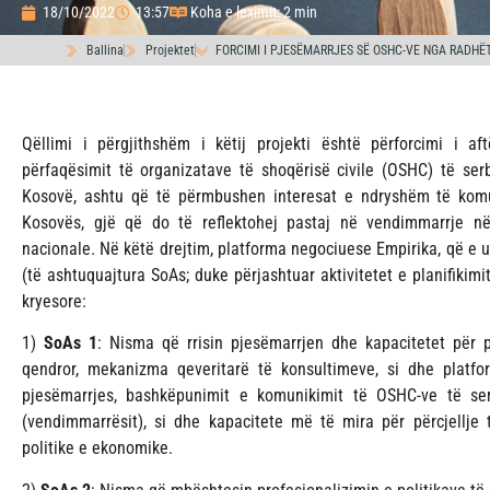
18/10/2022
13:57
Koha e leximit: 2 min
Ballina
Projektet
FORCIMI I PJESËMARRJES SË OSHC-VE NGA RADHË
Qëllimi i përgjithshëm i këtij projekti është përforcimi i af
përfaqësimit të organizatave të shoqërisë civile (OSHC) të ser
Kosovë, ashtu që të përmbushen interesat e ndryshëm të komun
Kosovës, gjë që do të reflektohej pastaj në vendimmarrje në n
nacionale. Në këtë drejtim, platforma negociuese Empirika, që e 
(të ashtuquajtura SoAs; duke përjashtuar aktivitetet e planifikimit
kryesore:
1)
SoAs 1
: Nisma që rrisin pjesëmarrjen dhe kapacitetet për 
qendror, mekanizma qeveritarë të konsultimeve, si dhe platfo
pjesëmarrjes, bashkëpunimit e komunikimit të OSHC-ve të se
(vendimmarrësit), si dhe kapacitete më të mira për përcjellje t
politike e ekonomike.