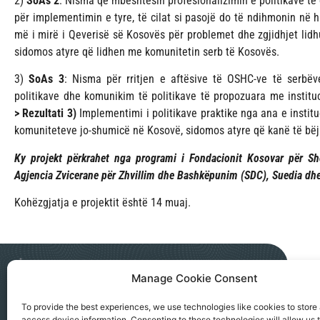
2)
SoAs 2
: Nisma që mbështesin profesionalizimin e politikave të 
për implementimin e tyre, të cilat si pasojë do të ndihmonin në 
më i mirë i Qeverisë së Kosovës për problemet dhe zgjidhjet lid
sidomos atyre që lidhen me komunitetin serb të Kosovës.
3)
SoAs 3
: Nisma për rritjen e aftësive të OSHC-ve të serb
politikave dhe komunikim të politikave të propozuara me instit
>
Rezultati 3)
Implementimi i politikave praktike nga ana e institu
komuniteteve jo-shumicë në Kosovë, sidomos atyre që kanë të bë
Ky projekt përkrahet nga programi i Fondacionit Kosovar për Sh
Agjencia Zvicerane për Zhvillim dhe Bashkëpunim (SDC), Suedia dh
Kohëzgjatja e projektit është 14 muaj.
Manage Cookie Consent
NGO AKTIV SEVERNA MITROVICA
To provide the best experiences, we use technologies like cookies to store
access device information. Consenting to these technologies will allow us 