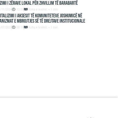
zimi i zërave lokal për zhvillim të barabartë
8/11/2024
12:50
Koha e leximit: < 1 min
italizimi i aksesit të komuniteteve joshumicë në
nizmat e mbrojtjes së të drejtave institucionale
8/07/2023
08:19
Koha e leximit: < 1 min