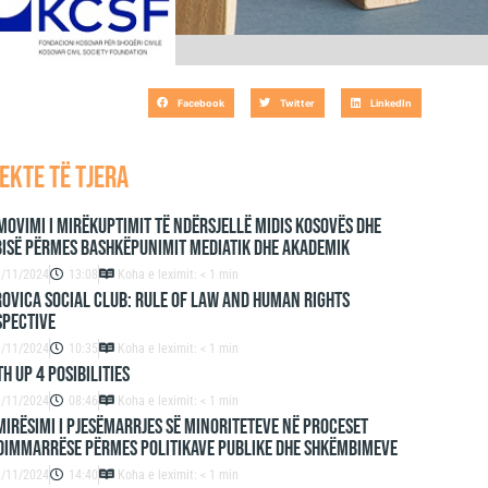
 NË KOSOVË
Facebook
Twitter
LinkedIn
ekte të tjera
ovimi i mirëkuptimit të ndërsjellë midis Kosovës dhe
isë përmes bashkëpunimit mediatik dhe akademik
9/11/2024
13:08
Koha e leximit: < 1 min
ovica Social Club: Rule of Law and Human Rights
spective
9/11/2024
10:35
Koha e leximit: < 1 min
h up 4 Posibilities
9/11/2024
08:46
Koha e leximit: < 1 min
irësimi i Pjesëmarrjes së Minoriteteve në Proceset
dimmarrëse përmes Politikave Publike dhe Shkëmbimeve
8/11/2024
14:40
Koha e leximit: < 1 min