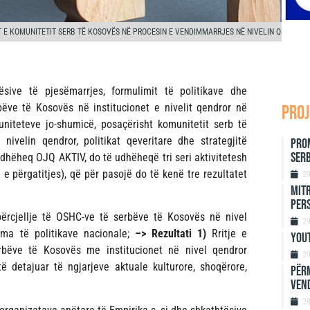
T E KOMUNITETIT SERB TË KOSOVËS NË PROCESIN E VENDIMMARRJES NË NIVELIN QENDROR
tësive të pjesëmarrjes, formulimit të politikave dhe
bëve të Kosovës në institucionet e nivelit qendror në
proj
iteteve jo-shumicë, posaçërisht komunitetit serb të
ivelin qendror, politikat qeveritare dhe strategjitë
Prom
Serb
udhëheq OJQ AKTIV, do të udhëheqë tri seri aktivitetesh
 e përgatitjes), që për pasojë do të kenë tre rezultatet
2
Mitr
Per
përcjellje të OSHC-ve të serbëve të Kosovës në nivel
2
rma të politikave nacionale;
–>
Rezultati 1)
Rritje e
Yout
rbëve të Kosovës me institucionet në nivel qendror
2
ë detajuar të ngjarjeve aktuale kulturore, shoqërore,
Përm
Ven
2