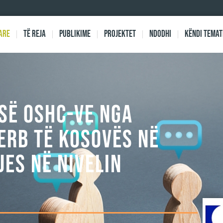
are
Të reja
Publikime
Projektet
Ndodhi
Këndi Temat
 SË OSHC-VE NGA
ERB TË KOSOVËS NË
ES NË NIVELIN