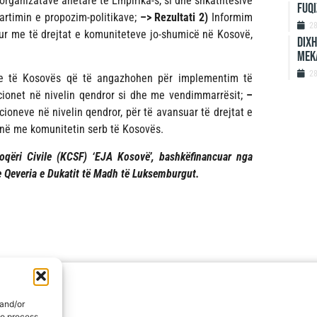
organizatave anëtare të Empirika-s, si dhe shkathtësive
Fuqi
hartimin e propozim-politikave;
–>
Rezultati 2)
Informim
2
hur me të drejtat e komuniteteve jo-shumicë në Kosovë,
Dixh
meka
2
ëve të Kosovës që të angazhohen për implementim të
ucionet në nivelin qendror si dhe me vendimmarrësit;
–
cioneve në nivelin qendror, për të avansuar të drejtat e
jnë me komunitetin serb të Kosovës.
oqëri Civile (KCSF) ‘EJA Kosovë’, bashkëfinancuar nga
e Qeveria e Dukatit të Madh të Luksemburgut.
 and/or
to process