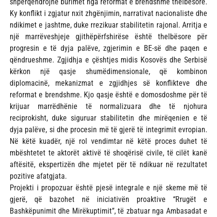
shpërqendrojnë burimet nga reformat e brendshme thelbësore.
Ky konflikt i zgjatur nxit zhgënjimin, narrativat nacionaliste dhe
ndikimet e jashtme, duke rrezikuar stabilitetin rajonal. Arritja e
një marrëveshjeje gjithëpërfshirëse është thelbësore për
progresin e të dyja palëve, zgjerimin e BE-së dhe paqen e
qëndrueshme. Zgjidhja e çështjes midis Kosovës dhe Serbisë
kërkon një qasje shumëdimensionale, që kombinon
diplomacinë, mekanizmat e zgjidhjes së konflikteve dhe
reformat e brendshme. Kjo qasje është e domosdoshme për të
krijuar marrëdhënie të normalizuara dhe të njohura
reciprokisht, duke siguruar stabilitetin dhe mirëqenien e të
dyja palëve, si dhe procesin më të gjerë të integrimit evropian.
Në këtë kuadër, një rol vendimtar në këtë proces duhet të
mbështetet te aktorët aktivë të shoqërisë civile, të cilët kanë
aftësitë, ekspertizën dhe mjetet për të ndikuar në rezultatet
pozitive afatgjata.
Projekti i propozuar është pjesë integrale e një skeme më të
gjerë, që bazohet në iniciativën proaktive “Rrugët e
Bashkëpunimit dhe Mirëkuptimit”, të zbatuar nga Ambasadat e