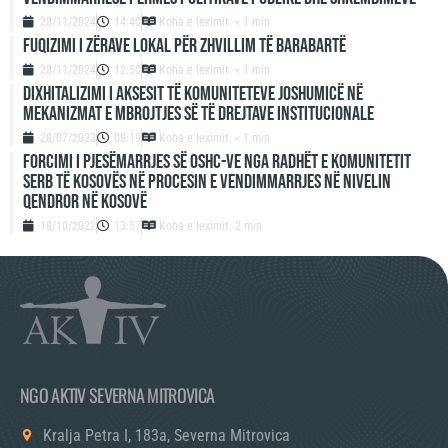
28/11/2024
14:40
Koha e leximit: < 1 min
Fuqizimi i zërave lokal për zhvillim të barabartë
28/11/2024
12:50
Koha e leximit: < 1 min
Dixhitalizimi i aksesit të komuniteteve joshumicë në
mekanizmat e mbrojtjes së të drejtave institucionale
28/07/2023
08:19
Koha e leximit: < 1 min
FORCIMI I PJESËMARRJES SË OSHC-VE NGA RADHËT E KOMUNITETIT
SERB TË KOSOVËS NË PROCESIN E VENDIMMARRJES NË NIVELIN
QENDROR NË KOSOVË
18/10/2022
13:57
Koha e leximit: 2 min
NGO AKTIV SEVERNA MITROVICA
Kralja Petra I, 183a, Severna Mitrovica