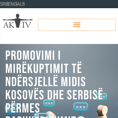
SRB
ENG
ALB
Promovimi i
mirëkuptimit të
ndërsjellë midis
Kosovës dhe Serbisë
përmes