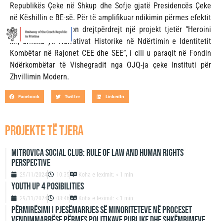
Republikës Çeke në Shkup dhe Sofje gjatë Presidencës Çeke
në Këshillin e BE-së. Për të amplifikuar ndikimin përmes efektit
sinergjik, ai plotëson drejtpërdrejt një projekt tjetër “Heroini
im, armiku yt: Narrativat Historike në Ndërtimin e Identitetit
Kombëtar në Rajonet CEE dhe SEE”, i cili u paraqit në Fondin
Ndërkombëtar të Vishegradit nga OJQ-ja çeke Instituti për
Zhvillimin Modern.
Facebook
Twitter
LinkedIn
projekte të tjera
Mitrovica Social Club: Rule of Law and Human Rights
Perspective
29/11/2024
10:35
Koha e leximit: < 1 min
Youth up 4 Posibilities
29/11/2024
08:46
Koha e leximit: < 1 min
Përmirësimi i Pjesëmarrjes së Minoriteteve në Proceset
Vendimmarrëse përmes Politikave Publike dhe Shkëmbimeve