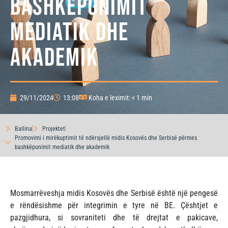
bashkëpunimit
mediatik dhe
akademik
29/11/2024
13:08
Koha e leximit: < 1 min
Ballina
Projektet
Promovimi i mirëkuptimit të ndërsjellë midis Kosovës dhe Serbisë përmes
bashkëpunimit mediatik dhe akademik
Mosmarrëveshja midis Kosovës dhe Serbisë është një pengesë
e rëndësishme për integrimin e tyre në BE. Çështjet e
pazgjidhura, si sovraniteti dhe të drejtat e pakicave,