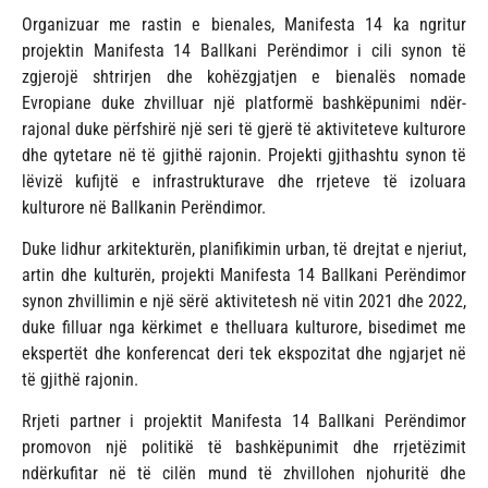
Organizuar me rastin e bienales, Manifesta 14 ka ngritur
projektin Manifesta 14 Ballkani Perëndimor i cili synon të
zgjerojë shtrirjen dhe kohëzgjatjen e bienalës nomade
Evropiane duke zhvilluar një platformë bashkëpunimi ndër-
rajonal duke përfshirë një seri të gjerë të aktiviteteve kulturore
dhe qytetare në të gjithë rajonin. Projekti gjithashtu synon të
lëvizë kufijtë e infrastrukturave dhe rrjeteve të izoluara
kulturore në Ballkanin Perëndimor.
Duke lidhur arkitekturën, planifikimin urban, të drejtat e njeriut,
artin dhe kulturën, projekti Manifesta 14 Ballkani Perëndimor
synon zhvillimin e një sërë aktivitetesh në vitin 2021 dhe 2022,
duke filluar nga kërkimet e thelluara kulturore, bisedimet me
ekspertët dhe konferencat deri tek ekspozitat dhe ngjarjet në
të gjithë rajonin.
Rrjeti partner i projektit Manifesta 14 Ballkani Perëndimor
promovon një politikë të bashkëpunimit dhe rrjetëzimit
ndërkufitar në të cilën mund të zhvillohen njohuritë dhe