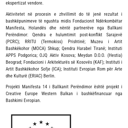
ekspertizat vendore.
Aktivitetet në procesin e zhvillimit do të jenë rezultat i
bashkëpunimeve të ngushta midis Fondacionit Ndërkombëtar
Manifesta, Holandës dhe nëntë partnerëve nga Ballkani
Perëndimor: Qendra e hulumtimit post-konflikt Sarajevë
(PCRC); RRITU (Termokiss) Prishtinë; Muzeu i Artit
Bashkëkohor (MOCA) Shkup; Qendra Harabel Tiranë; Instituti
APPS Podgorica; OJQ Aktiv Kosova; Meydan D.O.O. (Hestia)
Beograd; Fondacioni i Arkitekturës së Kosovës (KAF); Instituti i
Artit Bashkëkohor Sofje (ICA); Instituti Evropian Rom për Arte
dhe Kulturë (ERIAC) Berlin.
Projekti Manifesta 14 i Ballkanit Perëndimor është projekt i
Creative Europe Western Balkan i bashkëfinancuar nga
Bashkimi Evropian.