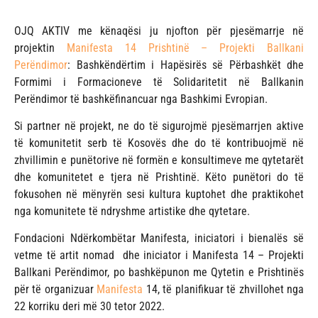
OJQ AKTIV me kënaqësi ju njofton për pjesëmarrje në
projektin
Manifesta 14 Prishtinë – Projekti Ballkani
Perëndimor
: Bashkëndërtim i Hapësirës së Përbashkët dhe
Formimi i Formacioneve të Solidaritetit në Ballkanin
Perëndimor të bashkëfinancuar nga Bashkimi Evropian.
Si partner në projekt, ne do të sigurojmë pjesëmarrjen aktive
të komunitetit serb të Kosovës dhe do të kontribuojmë në
zhvillimin e punëtorive në formën e konsultimeve me qytetarët
dhe komunitetet e tjera në Prishtinë. Këto punëtori do të
fokusohen në mënyrën sesi kultura kuptohet dhe praktikohet
nga komunitete të ndryshme artistike dhe qytetare.
Fondacioni Ndërkombëtar Manifesta, iniciatori i bienalës së
vetme të artit nomad dhe iniciator i Manifesta 14 – Projekti
Ballkani Perëndimor, po bashkëpunon me Qytetin e Prishtinës
për të organizuar
Manifesta
14, të planifikuar të zhvillohet nga
22 korriku deri më 30 tetor 2022.