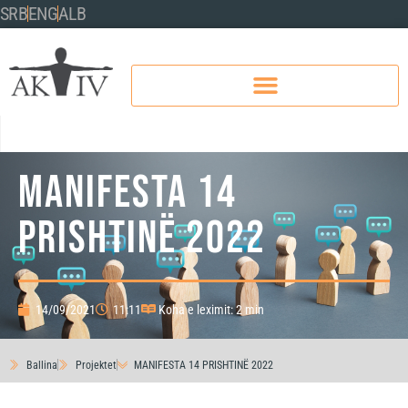
SRB
ENG
ALB
MANIFESTA 14
PRISHTINË 2022
14/09/2021
11:11
Koha e leximit: 2 min
Ballina
Projektet
MANIFESTA 14 PRISHTINË 2022