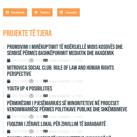
Facebook
Twitter
LinkedIn
projekte të tjera
Promovimi i mirëkuptimit të ndërsjellë midis Kosovës dhe
Serbisë përmes bashkëpunimit mediatik dhe akademik
29/11/2024
13:08
Koha e leximit: < 1 min
Mitrovica Social Club: Rule of Law and Human Rights
Perspective
29/11/2024
10:35
Koha e leximit: < 1 min
Youth up 4 Posibilities
29/11/2024
08:46
Koha e leximit: < 1 min
Përmirësimi i Pjesëmarrjes së Minoriteteve në Proceset
Vendimmarrëse përmes Politikave Publike dhe Shkëmbimeve
28/11/2024
14:40
Koha e leximit: < 1 min
Fuqizimi i zërave lokal për zhvillim të barabartë
28/11/2024
12:50
Koha e leximit: < 1 min