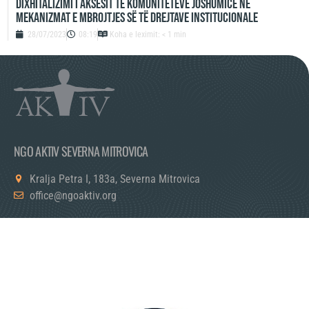
Dixhitalizimi i aksesit të komuniteteve joshumicë në
mekanizmat e mbrojtjes së të drejtave institucionale
28/07/2023
08:19
Koha e leximit: < 1 min
NGO AKTIV SEVERNA MITROVICA
Kralja Petra I, 183a, Severna Mitrovica
office@ngoaktiv.org