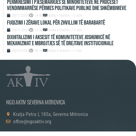
Përmirësimi i Pjesëmarrjes së Minoriteteve në Proceset
Vendimmarrëse përmes Politikave Publike dhe Shkëmbimeve
28/11/2024
14:40
Koha e leximit: < 1 min
Fuqizimi i zërave lokal për zhvillim të barabartë
28/11/2024
12:50
Koha e leximit: < 1 min
Dixhitalizimi i aksesit të komuniteteve joshumicë në
mekanizmat e mbrojtjes së të drejtave institucionale
28/07/2023
08:19
Koha e leximit: < 1 min
NGO AKTIV SEVERNA MITROVICA
Kralja Petra I, 183a, Severna Mitrovica
office@ngoaktiv.org