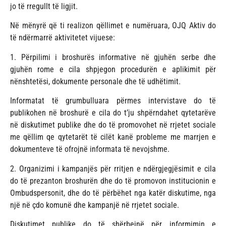
jo të rregullt të ligjit.
Në mënyrë që ti realizon qëllimet e numëruara, OJQ Aktiv do
të ndërmarrë aktivitetet vijuese:
1. Përpilimi i broshurës informative në gjuhën serbe dhe
gjuhën rome e cila shpjegon procedurën e aplikimit për
nënshtetësi, dokumente personale dhe të udhëtimit.
Informatat të grumbulluara përmes intervistave do të
publikohen në broshurë e cila do t’ju shpërndahet qytetarëve
në diskutimet publike dhe do të promovohet në rrjetet sociale
me qëllim qe qytetarët të cilët kanë probleme me marrjen e
dokumenteve të ofrojnë informata të nevojshme.
2. Organizimi i kampanjës për rritjen e ndërgjegjësimit e cila
do të prezanton broshurën dhe do të promovon institucionin e
Ombudspersonit, dhe do të përbëhet nga katër diskutime, nga
një në çdo komunë dhe kampanjë në rrjetet sociale.
Diskutimet publike do të shërbejnë për informimin e