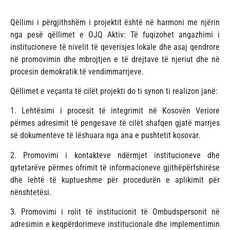
Qëllimi i përgjithshëm i projektit është në harmoni me njërin
nga pesë qëllimet e OJQ Aktiv: Të fuqizohet angazhimi i
institucioneve të nivelit të qeverisjes lokale dhe asaj qendrore
në promovimin dhe mbrojtjen e të drejtave të njeriut dhe në
procesin demokratik të vendimmarrjeve.
Qëllimet e veçanta të cilët projekti do ti synon ti realizon janë:
1. Lehtësimi i procesit të integrimit në Kosovën Veriore
përmes adresimit të pengesave të cilët shafqen gjatë marrjes
së dokumenteve të lëshuara nga ana e pushtetit kosovar.
2. Promovimi i kontakteve ndërmjet institucioneve dhe
qytetarëve përmes ofrimit të informacioneve gjithëpërfshirëse
dhe lehtë të kuptueshme për procedurën e aplikimit për
nënshtetësi.
3. Promovimi i rolit të institucionit të Ombudspersonit në
adresimin e keqpërdorimeve institucionale dhe implementimin