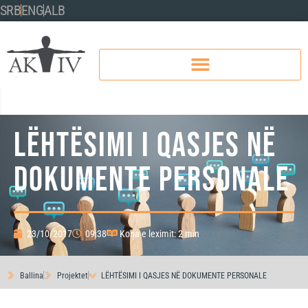
SRB
ENG
ALB
LËHTËSIMI I QASJES NË
DOKUMENTE PERSONALE
23/10/2017
09:38
Koha e leximit: 2 min
Ballina
Projektet
LËHTËSIMI I QASJES NË DOKUMENTE PERSONALE