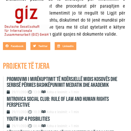
qytetarëve për drejtat dhe procedurat për paraqitjen e
diskriminimit apo implementimit jo të rregullt të Ligjit për
Ombuspersonin. Gjithashtu, diskutimet do të jenë mundësi për
paraqitjen e problemeve tjera me të cilat qytetarët e këtyre
komunave ballafaqohen gjatë qasjes në dokumente valide.
Facebook
Twitter
LinkedIn
projekte të tjera
Promovimi i mirëkuptimit të ndërsjellë midis Kosovës dhe
Serbisë përmes bashkëpunimit mediatik dhe akademik
29/11/2024
13:08
Koha e leximit: < 1 min
Mitrovica Social Club: Rule of Law and Human Rights
Perspective
29/11/2024
10:35
Koha e leximit: < 1 min
Youth up 4 Posibilities
29/11/2024
08:46
Koha e leximit: < 1 min