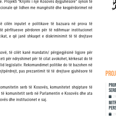
e. Projekti “Krijimi i një Kosovës dygjuhësore” synon të
itucionale që lidhen me mangësitë dhe keqpërdorimet në
të cilën inputet e politikave të bazuara në prova të
të përfituesve përdoren për të ndihmuar institucionet
ktikat, e që janë shkaqet e diskriminimit të të drejtave
sovë, të cilët kanë mandatin/ përgjegjësinë ligjore për
teti për ndryshimet për të cilat avokohet, kërkesat do të
id legjislativ. Rekomandimet politike do të bazohen në
ejtpërdrejt, pas prezantimit të të drejtave gjuhësore të
proj
Prom
komunitetin serb të Kosovës, komunitetet shqiptare të
Serb
të komunitetit serb në Parlamentin e Kosovës dhe ata
2
ovës dhe institucionet e saj.
Mitr
Per
2