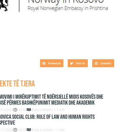
Facebook
Twitter
LinkedIn
ekte të tjera
ovimi i mirëkuptimit të ndërsjellë midis Kosovës dhe
isë përmes bashkëpunimit mediatik dhe akademik
9/11/2024
13:08
Koha e leximit: < 1 min
ovica Social Club: Rule of Law and Human Rights
spective
9/11/2024
10:35
Koha e leximit: < 1 min