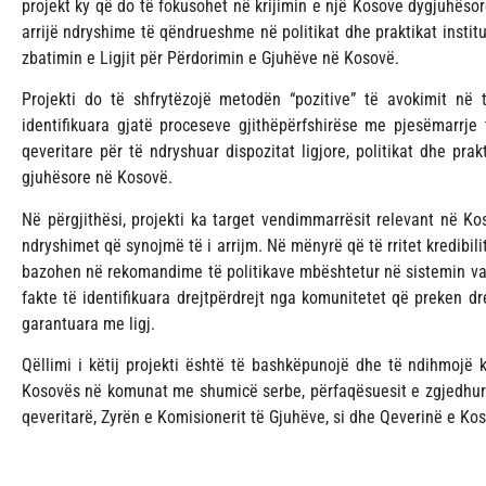
projekt ky që do të fokusohet në krijimin e një Kosove dygjuhësor
arrijë ndryshime të qëndrueshme në politikat dhe praktikat inst
zbatimin e Ligjit për Përdorimin e Gjuhëve në Kosovë.
Projekti do të shfrytëzojë metodën “pozitive” të avokimit në 
identifikuara gjatë proceseve gjithëpërfshirëse me pjesëmarrje 
qeveritare për të ndryshuar dispozitat ligjore, politikat dhe pra
gjuhësore në Kosovë.
Në përgjithësi, projekti ka target vendimmarrësit relevant në Ko
ndryshimet që synojmë të i arrijm. Në mënyrë që të rritet kredibili
bazohen në rekomandime të politikave mbështetur në sistemin val
fakte të identifikuara drejtpërdrejt nga komunitetet që preken dr
garantuara me ligj.
Qëllimi i këtij projekti është të bashkëpunojë dhe të ndihmojë 
Kosovës në komunat me shumicë serbe, përfaqësuesit e zgjedhur 
qeveritarë, Zyrën e Komisionerit të Gjuhëve, si dhe Qeverinë e Kos