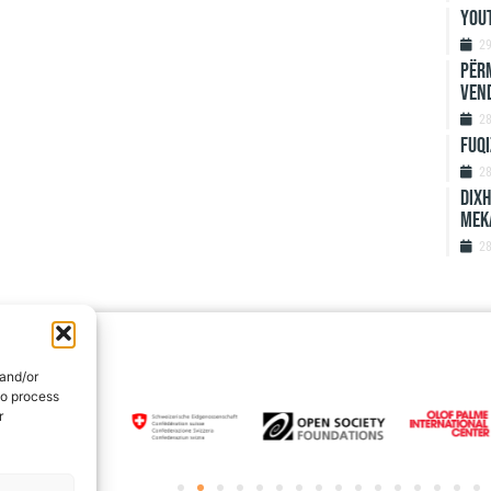
Yout
2
Përm
Ven
2
Fuqi
2
Dixh
meka
2
 and/or
to process
r