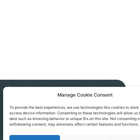
Manage Cookie Consent
NGO AKTIV SEVERNA MITROVICA
To provide the best experiences, we use technologies like cookies to store
access device information. Consenting to these technologies will allow us 
Kralja Petra I, 183a, Severna Mitrovica
data such as browsing behavior or unique IDs on this site. Not consenting o
office@ngoaktiv.org
withdrawing consent, may adversely affect certain features and functions.