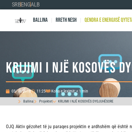
SRB
ENG
ALB
Ballina
Rreth nesh
Qendra e Energjisë Qytet
KRIJIMI I NJË KOSOVËS D
03/10/2018
11:25
Koha e leximit: < 1 min
Ballina
Projektet
KRIJIMI I NJË KOSOVËS DYGJUHËSORE
OJQ Aktiv gëzohet të ju paraqes projektin e ardhshëm që është 