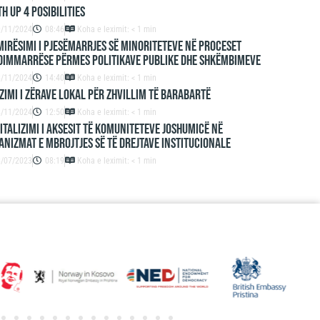
h up 4 Posibilities
9/11/2024
08:46
Koha e leximit: < 1 min
irësimi i Pjesëmarrjes së Minoriteteve në Proceset
dimmarrëse përmes Politikave Publike dhe Shkëmbimeve
8/11/2024
14:40
Koha e leximit: < 1 min
zimi i zërave lokal për zhvillim të barabartë
8/11/2024
12:50
Koha e leximit: < 1 min
italizimi i aksesit të komuniteteve joshumicë në
nizmat e mbrojtjes së të drejtave institucionale
8/07/2023
08:19
Koha e leximit: < 1 min