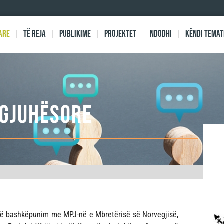
are
Të reja
Publikime
Projektet
Ndodhi
Këndi Temat
YGJUHËSORE
në bashkëpunim me MPJ-në e Mbretërisë së Norvegjisë,