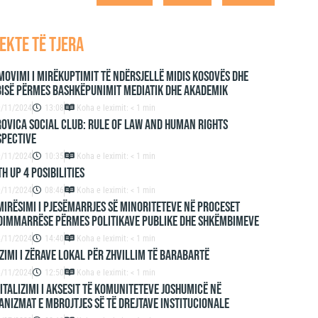
ekte të tjera
ovimi i mirëkuptimit të ndërsjellë midis Kosovës dhe
isë përmes bashkëpunimit mediatik dhe akademik
9/11/2024
13:08
Koha e leximit: < 1 min
ovica Social Club: Rule of Law and Human Rights
spective
9/11/2024
10:35
Koha e leximit: < 1 min
h up 4 Posibilities
9/11/2024
08:46
Koha e leximit: < 1 min
irësimi i Pjesëmarrjes së Minoriteteve në Proceset
dimmarrëse përmes Politikave Publike dhe Shkëmbimeve
8/11/2024
14:40
Koha e leximit: < 1 min
zimi i zërave lokal për zhvillim të barabartë
8/11/2024
12:50
Koha e leximit: < 1 min
italizimi i aksesit të komuniteteve joshumicë në
nizmat e mbrojtjes së të drejtave institucionale