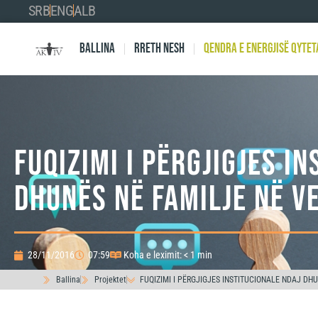
SRB
ENG
ALB
Ballina
Rreth nesh
Qendra e Energjisë Qytet
FUQIZIMI I PËRGJIGJES I
DHUNËS NË FAMILJE NË V
28/11/2016
07:59
Koha e leximit: < 1 min
Ballina
Projektet
FUQIZIMI I PËRGJIGJES INSTITUCIONALE NDAJ DH