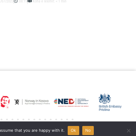
8/07/2023
08:19
Koha e leximit: < 1 min
All rights reserved © NGO Aktiv 2022 | Designed by
L’Atelier
assume that you are happy with it.
Ok
No