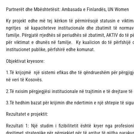
Partnerët dhe Mbështetësit: Ambasada e Finlandës, UN Women
Ky projekt edhe më tej kërkon të përmirësojë statusin e vikti
ngritjes së kapaciteteve institucionale dhe zbatimit të norm
familje. Përgjatë rrjedhës së periudhës së zbatimit, AKTIV do të pë
për viktimat e dhunës në familje. Ky kualicion do të përfshijë 
institucionet publike, përfshirë edhe komunat.
Objektivat kryesore:
1.Të krijojmë një sistemi efikas dhe të qëndrueshëm për përgjigj
në veri të Kosovës.
2.Të nxisim përgjegjësi institucionale në trajtimin e të drejtave të
3.Të hedhim bazat për krijimin dhe ndertimin e një shtepie të sigu
Rezultatet e projektit:
Rezultati 1: Një studim i fizibilitetit është kryer nga profesi
drejtimet strategjike për përpjekjet për të arritur të gjitha parak