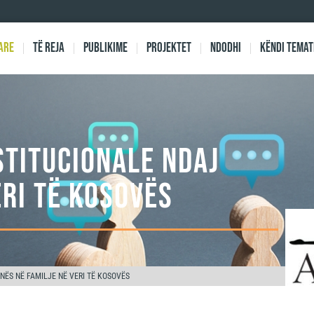
are
Të reja
Publikime
Projektet
Ndodhi
Këndi Temat
NSTITUCIONALE NDAJ
ERI TË KOSOVËS
UNËS NË FAMILJE NË VERI TË KOSOVËS