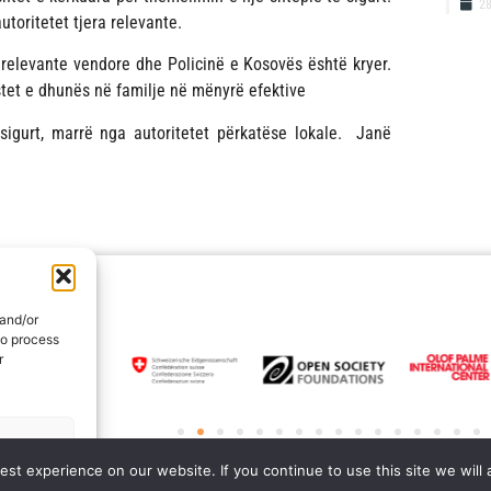
2
toritetet tjera relevante.
et relevante vendore dhe Policinë e Kosovës është kryer.
stet e dhunës në familje në mënyrë efektive
 sigurt, marrë nga autoritetet përkatëse lokale. Janë
 and/or
to process
r
rences
st experience on our website. If you continue to use this site we will 