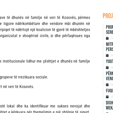
proj
mave të dhunës në familje në veri të Kosovës, përmes
ave ligjore ndërkombëtare dhe vendore mbi dhunën në
Prom
rpiqet të ndërtojë një koalicion të gjerë të mbështetjes
Serb
organizatat e shoqërisë civile, si dhe përfaqësues nga
2
Mitr
Per
2
Yout
e institucionale lidhur me çështjet e dhunës në familje
2
Përm
 grupeve të rrezikuara sociale.
Ven
2
rt në veri të Kosovës.
Fuqi
2
Dixh
onistë lokal dhe ka identifikuar me sukses nevojat dhe
meka
ushtet e kërkuara për themelimin e një shtëpie të sigurt.