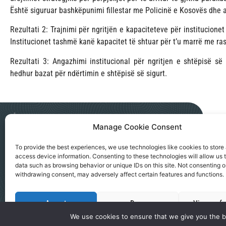
Është siguruar bashkëpunimi fillestar me Policinë e Kosovës dhe au
Rezultati 2: Trajnimi për ngritjën e kapaciteteve për institucion
Institucionet tashmë kanë kapacitet të shtuar për t’u marrë me ra
Rezultati 3: Angazhimi institucional për ngritjen e shtëpisë së
hedhur bazat për ndërtimin e shtëpisë së sigurt.
Manage Cookie Consent
NGO AKTIV SEVERNA MITROVICA
To provide the best experiences, we use technologies like cookies to store
access device information. Consenting to these technologies will allow us 
Kralja Petra I, 183a, Severna Mitrovica
data such as browsing behavior or unique IDs on this site. Not consenting o
office@ngoaktiv.org
withdrawing consent, may adversely affect certain features and functions.
Accept
Deny
View prefe
We use cookies to ensure that we give you the be
Politika Privatnosti
Kontaktirajte nas