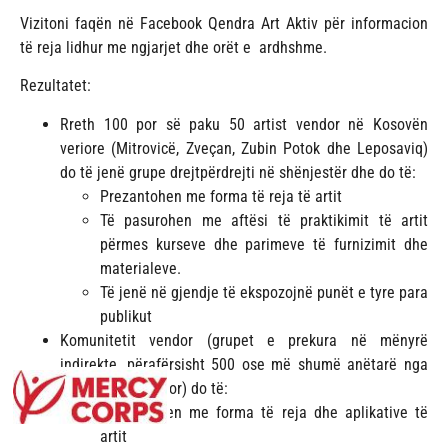
Vizitoni faqën në Facebook Qendra Art Aktiv për informacion
të reja lidhur me ngjarjet dhe orët e ardhshme.
Rezultatet:
Rreth 100 por së paku 50 artist vendor në Kosovën
veriore (Mitrovicë, Zveçan, Zubin Potok dhe Leposaviq)
do të jenë grupe drejtpërdrejti në shënjestër dhe do të:
Prezantohen me forma të reja të artit
Të pasurohen me aftësi të praktikimit të artit
përmes kurseve dhe parimeve të furnizimit dhe
materialeve.
Të jenë në gjendje të ekspozojnë punët e tyre para
publikut
Komunitetit vendor (grupet e prekura në mënyrë
indirekte, përafërsisht 500 ose më shumë anëtarë nga
kumunitetit vendor) do të:
Prezantohen me forma të reja dhe aplikative të
artit