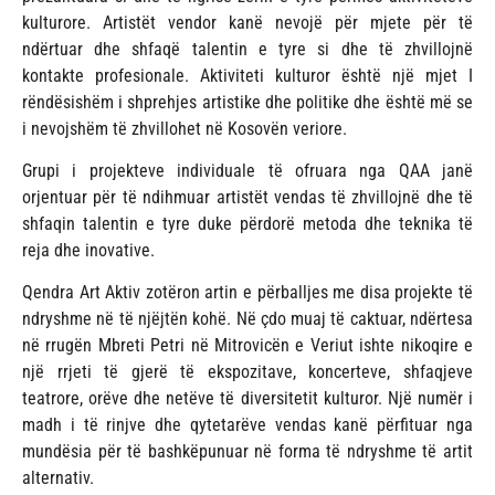
kulturore. Artistët vendor kanë nevojë për mjete për të
ndërtuar dhe shfaqë talentin e tyre si dhe të zhvillojnë
kontakte profesionale. Aktiviteti kulturor është një mjet I
rëndësishëm i shprehjes artistike dhe politike dhe është më se
i nevojshëm të zhvillohet në Kosovën veriore.
Grupi i projekteve individuale të ofruara nga QAA janë
orjentuar për të ndihmuar artistët vendas të zhvillojnë dhe të
shfaqin talentin e tyre duke përdorë metoda dhe teknika të
reja dhe inovative.
Qendra Art Aktiv zotëron artin e përballjes me disa projekte të
ndryshme në të njëjtën kohë. Në çdo muaj të caktuar, ndërtesa
në rrugën Mbreti Petri në Mitrovicën e Veriut ishte nikoqire e
një rrjeti të gjerë të ekspozitave, koncerteve, shfaqjeve
teatrore, orëve dhe netëve të diversitetit kulturor. Një numër i
madh i të rinjve dhe qytetarëve vendas kanë përfituar nga
mundësia për të bashkëpunuar në forma të ndryshme të artit
alternativ.