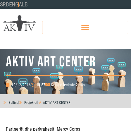
SRB
ENG
ALB
AKTIV ART CENTER
10/12/2016
14:57
Koha e leximit: 2 min
Ballina
Projektet
AKTIV ART CENTER
Partnerët dhe përkrahësit: Mercy Corps