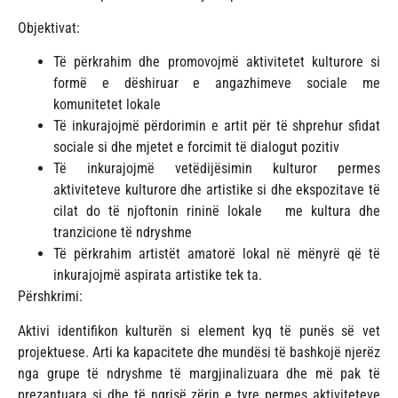
Objektivat:
Të përkrahim dhe promovojmë aktivitetet kulturore si
formë e dëshiruar e angazhimeve sociale me
komunitetet lokale
Të inkurajojmë përdorimin e artit për të shprehur sfidat
sociale si dhe mjetet e forcimit të dialogut pozitiv
Të inkurajojmë vetëdijësimin kulturor permes
aktiviteteve kulturore dhe artistike si dhe ekspozitave të
cilat do të njoftonin rininë lokale me kultura dhe
tranzicione të ndryshme
Të përkrahim artistët amatorë lokal në mënyrë që të
inkurajojmë aspirata artistike tek ta.
Përshkrimi:
Aktivi identifikon kulturën si element kyq të punës së vet
projektuese. Arti ka kapacitete dhe mundësi të bashkojë njerëz
nga grupe të ndryshme të margjinalizuara dhe më pak të
prezantuara si dhe të ngrisë zërin e tyre permes aktiviteteve