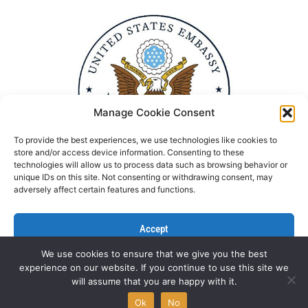
Manage Cookie Consent
To provide the best experiences, we use technologies like cookies to
store and/or access device information. Consenting to these
technologies will allow us to process data such as browsing behavior or
unique IDs on this site. Not consenting or withdrawing consent, may
adversely affect certain features and functions.
Accept
We use cookies to ensure that we give you the best
Deny
experience on our website. If you continue to use this site we
Politika Privatnosti
Kontaktirajte nas
will assume that you are happy with it.
View preferences
All rights reserved © NGO Aktiv 2022 | Designed by
L’Atelier
Ok
No