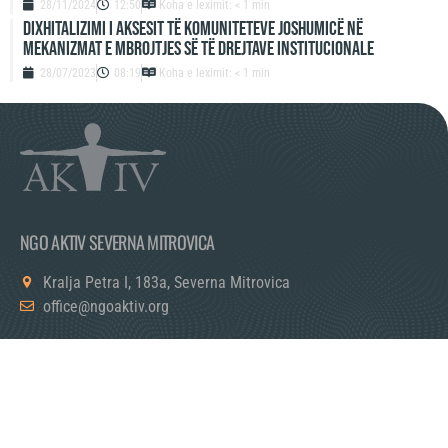
28/11/2024
12:50
Koha e leximit: < 1 min
Dixhitalizimi i aksesit të komuniteteve joshumicë në
mekanizmat e mbrojtjes së të drejtave institucionale
28/07/2023
08:19
Koha e leximit: < 1 min
NGO AKTIV SEVERNA MITROVICA
Kralja Petra I, 183a, Severna Mitrovica
office@ngoaktiv.org