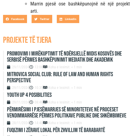
Marrin pjesë ose bashkëpunojnë në një projekt
arti.
Facebook
Twitter
LinkedIn
projekte të tjera
Promovimi i mirëkuptimit të ndërsjellë midis Kosovës dhe
Serbisë përmes bashkëpunimit mediatik dhe akademik
29/11/2024
13:08
Koha e leximit: < 1 min
Mitrovica Social Club: Rule of Law and Human Rights
Perspective
29/11/2024
10:35
Koha e leximit: < 1 min
Youth up 4 Posibilities
29/11/2024
08:46
Koha e leximit: < 1 min
Përmirësimi i Pjesëmarrjes së Minoriteteve në Proceset
Vendimmarrëse përmes Politikave Publike dhe Shkëmbimeve
28/11/2024
14:40
Koha e leximit: < 1 min
Fuqizimi i zërave lokal për zhvillim të barabartë