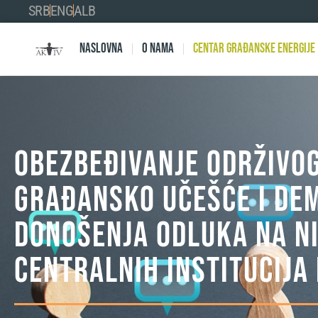
SRB
ENG
ALB
Naslovna
O nama
Centar Građanske Energije
OBEZBEĐIVANJE ODRŽIVOG
GRAĐANSKO UČEŠĆE I DE
DONOŠENJA ODLUKA NA NI
CENTRALNIH INSTITUCIJA