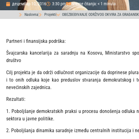
децембар 10, 2016
3:30 pm
Vreme čitanja: < 1 minuta
Naslovna
Projekti
OBEZBEĐIVANJE ODRŽIVOG OKVIRA ZA GRAĐANSKO
Partneri i finansijska podrška:
Švajcarska kancelarija za saradnju na Kosovu, Ministarstvo spo
društvo
Cilj projekta je da održi odlučnost organizacije da doprinese plur
i to onih odluka koje kao preduslov stvaranja demokratskog i t
nevećinskih zajednica.
Rezultati:
1. Poboljšanje demokratskih praksi u procesu donošenja odluka n
sektora u javne politike.
2. Poboljšanja dinamika saradnje između centralnih institucija i n