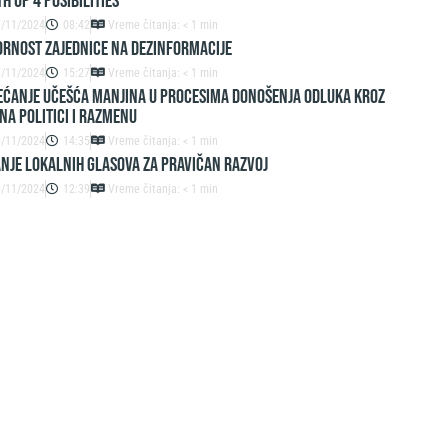
h up 4 Posibilities
9/11/2024
08:42
Vreme čitanja: < 1 min
ornost zajednice na dezinformacije
8/11/2024
15:27
Vreme čitanja: < 1 min
ćanje učešća manjina u procesima donošenja odluka kroz
na politici i razmenu
8/11/2024
14:35
Vreme čitanja: < 1 min
nje lokalnih glasova za pravičan razvoj
8/11/2024
12:39
Vreme čitanja: < 1 min