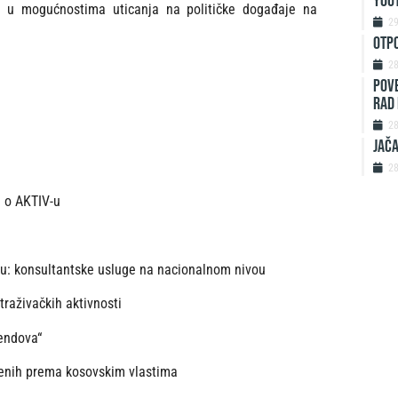
Yout
va u mogućnostima uticanja na političke događaje na
2
Otp
2
Pove
rad 
2
Jača
2
a o AKTIV-u
nju: konsultantske usluge na nacionalnom nivou
traživačkih aktivnosti
rendova“
erenih prema kosovskim vlastima