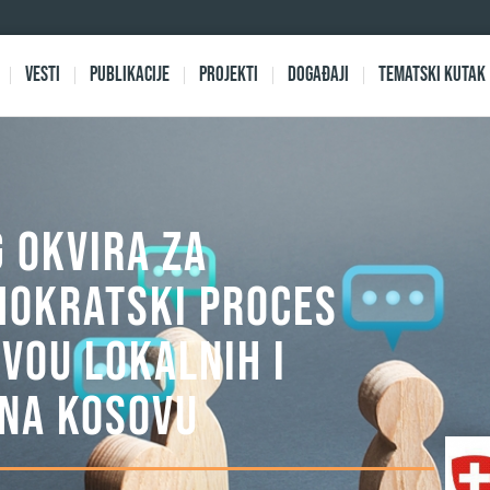
Vesti
Publikacije
Projekti
Događaji
Tematski kutak
 OKVIRA ZA
MOKRATSKI PROCES
VOU LOKALNIH I
 NA KOSOVU