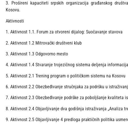
3. Prošireni kapaciteti srpskih organizacija građanskog društ
Kosovu.
Aktivnosti
1. Aktivnost 1.1. Forum za otvoreni dijalog: Suočavanje stavova
2. Aktivnost 1.2 Mitrovački društveni klub
3. Aktivnost 1.3 Odgovorno mesto
4. Aktivnost 1.4 Stvaranje trojezičnog sistema deljenja informacij
5. Aktivnost 2.1 Trening program o političkom sistemu na Kosovu
6. Aktivnost 2.2 Obezbeđivanje stručnjaka za podršku u istraživa
7. Aktivnost 2.3 Obezbeđivanje podrške za poboljšanje kvaliteta is
8. Aktivnost 2.4 Objavljivanje dva godišnja istraživanja „Analiza t
9. Aktivnost 2.5 Objavljivanje 4 predloga praktičnih politika usm