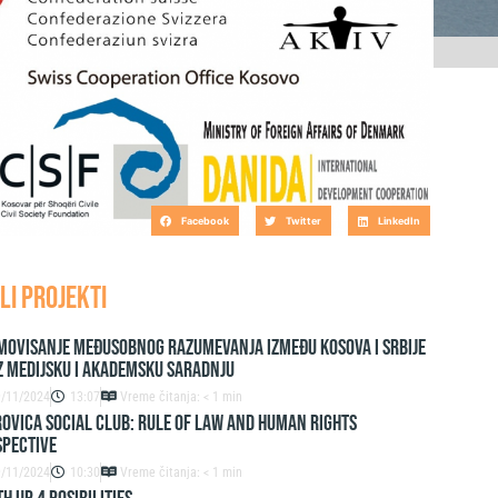
 INSTITUCIJA NA KOSOVU
Facebook
Twitter
LinkedIn
LI PROJEKTI
movisanje međusobnog razumevanja između Kosova i Srbije
z medijsku i akademsku saradnju
9/11/2024
13:07
Vreme čitanja: < 1 min
ovica Social Club: Rule of Law and Human Rights
spective
9/11/2024
10:30
Vreme čitanja: < 1 min