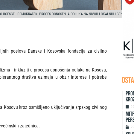
 UČEŠĆE I DEMOKRATSKI PROCES DONOŠENJA ODLUKA NA NIVOU LOKALNIH I CENTRALNIH
ljnih poslova Danske i Kosovska fondacija za civilno
alizmu i inkluziji u procesu donošenja odluka na Kosovu,
olerantnog društva uzimaju u obzir interese i potrebe
OSTA
Pro
kro
a Kosovu kroz osmišljeno uključivanje srpskog civilnog
2
Mitr
Per
evećinskih zajednica.
2