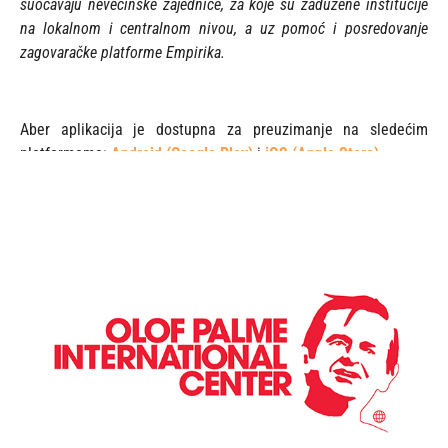
suočavaju nevećinske zajednice, za koje su zadužene institucije
na lokalnom i centralnom nivou, a uz pomoć i posredovanje
zagovaračke platforme Empirika.
Aber aplikacija je dostupna za preuzimanje na sledećim
platformama:
Android (Google Play)
i
iOS (Apple Store)
.
Ova projekat je podržan od strane
Međunarodnog Olof Palme
Centra
i ni na koji način ne odražava stavove ove institucije.