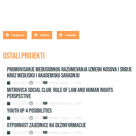
Facebook
Twitter
LinkedIn
OSTALI PROJEKTI
Promovisanje međusobnog razumevanja između Kosova i Srbije
kroz medijsku i akademsku saradnju
29/11/2024
13:07
Vreme čitanja: < 1 min
Mitrovica Social Club: Rule of Law and Human Rights
Perspective
29/11/2024
10:30
Vreme čitanja: < 1 min
Youth up 4 Posibilities
29/11/2024
08:42
Vreme čitanja: < 1 min
Otpornost zajednice na dezinformacije
28/11/2024
15:27
Vreme čitanja: < 1 min