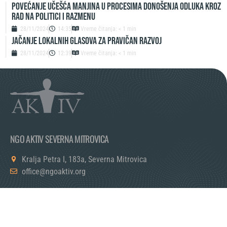
Povećanje učešća manjina u procesima donošenja odluka kroz
rad na politici i razmenu
28/11/2024
14:35
Vreme čitanja: < 1 min
Jačanje lokalnih glasova za pravičan razvoj
28/11/2024
12:39
Vreme čitanja: < 1 min
NGO AKTIV SEVERNA MITROVICA
Kralja Petra I, 183a, Severna Mitrovica
office@ngoaktiv.org