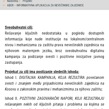
Naslovna
Projekti
ABER – INFORMATIVNA APLIKACIJA ZA NEVEĆINSKE ZAJEDNICE
Sveobuhvatni cilj:
Rešavanje ključnih nedostataka u pogledu dostupnih
informacija koje nude institucije na lokalnom/centralnom
nivou i mehanizama za zaštitu prava nevećinskih zajednica na
njihovom maternjem jeziku, kroz sveobuhvatnu digitalnu
kampanju za podizanje svesti i pozitivne inicijative javnog
zastupanja.
Projekat za cilj ima postizanje sledećih ishoda:
Ishod I.
DIGITALNA KAMPANJA, KOJA REZULTIRA povećanom
svesti i znanjem među pripadnicima nevećinskih zajednica na
Kosovu o zakonskim pravima i mehanizmima za njihovu zaštitu;
Ishod II.
POZITIVNI ZAGOVARAČKI NAPORI, KOJI REZULTIRAJU
rešavanjem nekih od ključnih pitanja i problema sa kojima se