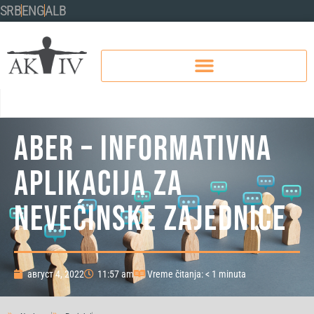
SRB
ENG
ALB
ABER – INFORMATIVNA
APLIKACIJA ZA
NEVEĆINSKE ZAJEDNICE
август 4, 2022
11:57 am
Vreme čitanja: < 1 minuta