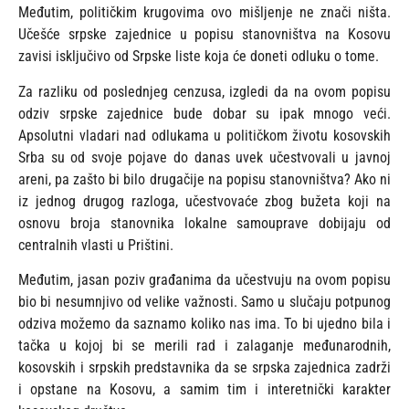
Međutim, političkim krugovima ovo mišljenje ne znači ništa.
Učešće srpske zajednice u popisu stanovništva na Kosovu
zavisi isključivo od Srpske liste koja će doneti odluku o tome.
Za razliku od poslednjeg cenzusa, izgledi da na ovom popisu
odziv srpske zajednice bude dobar su ipak mnogo veći.
Apsolutni vladari nad odlukama u političkom životu kosovskih
Srba su od svoje pojave do danas uvek učestvovali u javnoj
areni, pa zašto bi bilo drugačije na popisu stanovništva? Ako ni
iz jednog drugog razloga, učestvovaće zbog bužeta koji na
osnovu broja stanovnika lokalne samouprave dobijaju od
centralnih vlasti u Prištini.
Međutim, jasan poziv građanima da učestvuju na ovom popisu
bio bi nesumnjivo od velike važnosti. Samo u slučaju potpunog
odziva možemo da saznamo koliko nas ima. To bi ujedno bila i
tačka u kojoj bi se merili rad i zalaganje međunarodnih,
kosovskih i srpskih predstavnika da se srpska zajednica zadrži
i opstane na Kosovu, a samim tim i interetnički karakter