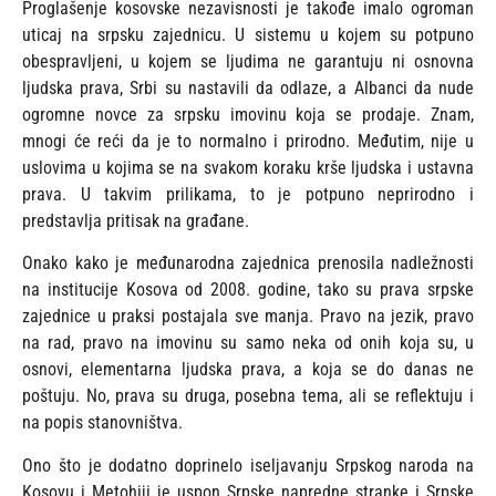
Proglašenje kosovske nezavisnosti je takođe imalo ogroman
uticaj na srpsku zajednicu. U sistemu u kojem su potpuno
obespravljeni, u kojem se ljudima ne garantuju ni osnovna
ljudska prava, Srbi su nastavili da odlaze, a Albanci da nude
ogromne novce za srpsku imovinu koja se prodaje. Znam,
mnogi će reći da je to normalno i prirodno. Međutim, nije u
uslovima u kojima se na svakom koraku krše ljudska i ustavna
prava. U takvim prilikama, to je potpuno neprirodno i
predstavlja pritisak na građane.
Onako kako je međunarodna zajednica prenosila nadležnosti
na institucije Kosova od 2008. godine, tako su prava srpske
zajednice u praksi postajala sve manja. Pravo na jezik, pravo
na rad, pravo na imovinu su samo neka od onih koja su, u
osnovi, elementarna ljudska prava, a koja se do danas ne
poštuju. No, prava su druga, posebna tema, ali se reflektuju i
na popis stanovništva.
Ono što je dodatno doprinelo iseljavanju Srpskog naroda na
Kosovu i Metohiji je uspon Srpske napredne stranke i Srpske