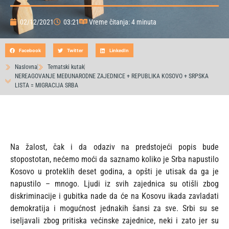
02/12/2021
03:21
Vreme čitanja: 4 minuta
Facebook
Twitter
LinkedIn
Naslovna
Tematski kutak
NEREAGOVANJE MEĐUNARODNE ZAJEDNICE + REPUBLIKA KOSOVO + SRPSKA
LISTA = MIGRACIJA SRBA
Na žalost, čak i da odaziv na predstojeći popis bude
stopostotan, nećemo moći da saznamo koliko je Srba napustilo
Kosovo u proteklih deset godina, a opšti je utisak da ga je
napustilo – mnogo. Ljudi iz svih zajednica su otišli zbog
diskriminacije i gubitka nade da će na Kosovu ikada zavladati
demokratija i mogućnost jednakih šansi za sve. Srbi su se
iseljavali zbog pritiska većinske zajednice, neki i zato jer su