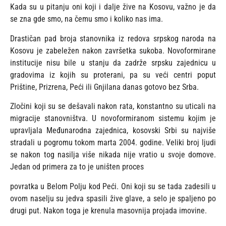
Kada su u pitanju oni koji i dalje žive na Kosovu, važno je da
se zna gde smo, na čemu smo i koliko nas ima.
Drastičan pad broja stanovnika iz redova srpskog naroda na
Kosovu je zabeležen nakon završetka sukoba. Novoformirane
institucije nisu bile u stanju da zadrže srpsku zajednicu u
gradovima iz kojih su proterani, pa su veći centri poput
Prištine, Prizrena, Peći ili Gnjilana danas gotovo bez Srba.
Zločini koji su se dešavali nakon rata, konstantno su uticali na
migracije stanovništva. U novoformiranom sistemu kojim je
upravljala Međunarodna zajednica, kosovski Srbi su najviše
stradali u pogromu tokom marta 2004. godine. Veliki broj ljudi
se nakon tog nasilja više nikada nije vratio u svoje domove.
Jedan od primera za to je uništen proces
povratka u Belom Polju kod Peći. Oni koji su se tada zadesili u
ovom naselju su jedva spasili žive glave, a selo je spaljeno po
drugi put. Nakon toga je krenula masovnija projada imovine.