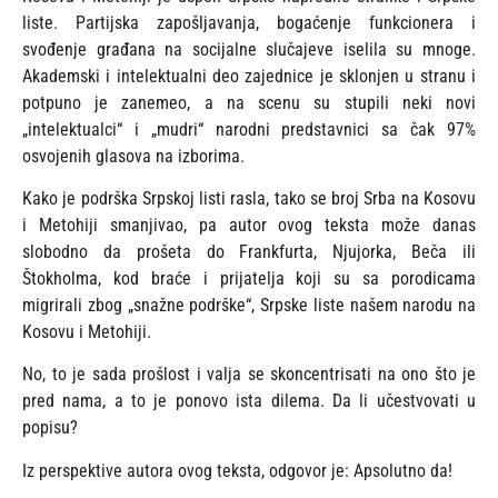
liste. Partijska zapošljavanja, bogaćenje funkcionera i
svođenje građana na socijalne slučajeve iselila su mnoge.
Akademski i intelektualni deo zajednice je sklonjen u stranu i
potpuno je zanemeo, a na scenu su stupili neki novi
„intelektualci“ i „mudri“ narodni predstavnici sa čak 97%
osvojenih glasova na izborima.
Kako je podrška Srpskoj listi rasla, tako se broj Srba na Kosovu
i Metohiji smanjivao, pa autor ovog teksta može danas
slobodno da prošeta do Frankfurta, Njujorka, Beča ili
Štokholma, kod braće i prijatelja koji su sa porodicama
migrirali zbog „snažne podrške“, Srpske liste našem narodu na
Kosovu i Metohiji.
No, to je sada prošlost i valja se skoncentrisati na ono što je
pred nama, a to je ponovo ista dilema. Da li učestvovati u
popisu?
Iz perspektive autora ovog teksta, odgovor je: Apsolutno da!