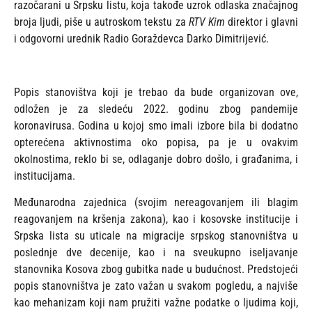
razočarani u Srpsku listu, koja takođe uzrok odlaska značajnog
broja ljudi, piše u autroskom tekstu za
RTV Kim
direktor i glavni
i odgovorni urednik Radio Goraždevca Darko Dimitrijević.
Popis stanovištva koji je trebao da bude organizovan ove,
odložen je za sledeću 2022. godinu zbog pandemije
koronavirusa. Godina u kojoj smo imali izbore bila bi dodatno
opterećena aktivnostima oko popisa, pa je u ovakvim
okolnostima, reklo bi se, odlaganje dobro došlo, i građanima, i
institucijama.
Međunarodna zajednica (svojim nereagovanjem ili blagim
reagovanjem na kršenja zakona), kao i kosovske institucije i
Srpska lista su uticale na migracije srpskog stanovništva u
poslednje dve decenije, kao i na sveukupno iseljavanje
stanovnika Kosova zbog gubitka nade u budućnost. Predstojeći
popis stanovništva je zato važan u svakom pogledu, a najviše
kao mehanizam koji nam pružiti važne podatke o ljudima koji,