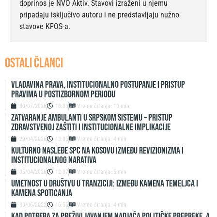
doprinos je NVO Aktiv. Stavovi izraženi u njemu
pripadaju isključivo autoru i ne predstavljaju nužno
stavove KFOS-a.
OSTALI ČLANCI
Vladavina prava, institucionalno postupanje i pristup
pravima u postizbornom periodu
30/07/2026
10:03
Vreme čitanja: 10 min
Zatvaranje ambulanti u srpskom sistemu – pristup
zdravstvenoj zaštiti i institucionalne implikacije
29/04/2026
13:05
Vreme čitanja: 4 min
Kulturno nasleđe SPC na Kosovu između revizionizma i
institucionalnog narativa
05/04/2026
12:07
Vreme čitanja: 5 min
UMETNOST U DRUŠTVU U TRANZICIJI: IZMEĐU KAMENA TEMELJCA I
KAMENA SPOTICANJA
30/06/2022
16:56
Vreme čitanja: 4 min
KAD POTREBA ZA PREŽIVLJAVANJEM NADJAČA POLITIČKE PREPREKE, A