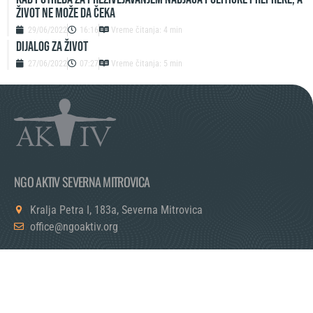
ŽIVOT NE MOŽE DA ČEKA
29/06/2022
16:16
Vreme čitanja: 4 min
DIJALOG ZA ŽIVOT
27/06/2022
07:27
Vreme čitanja: 5 min
NGO AKTIV SEVERNA MITROVICA
Kralja Petra I, 183a, Severna Mitrovica
office@ngoaktiv.org