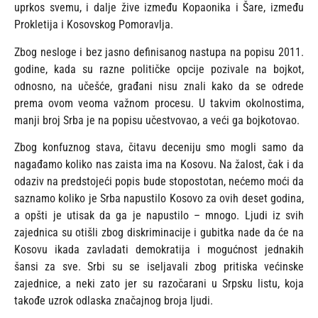
uprkos svemu, i dalje žive između Kopaonika i Šare, između
Prokletija i Kosovskog Pomoravlja.
Zbog nesloge i bez jasno definisanog nastupa na popisu 2011.
godine, kada su razne političke opcije pozivale na bojkot,
odnosno, na učešće, građani nisu znali kako da se odrede
prema ovom veoma važnom procesu. U takvim okolnostima,
manji broj Srba je na popisu učestvovao, a veći ga bojkotovao.
Zbog konfuznog stava, čitavu deceniju smo mogli samo da
nagađamo koliko nas zaista ima na Kosovu. Na žalost, čak i da
odaziv na predstojeći popis bude stopostotan, nećemo moći da
saznamo koliko je Srba napustilo Kosovo za ovih deset godina,
a opšti je utisak da ga je napustilo – mnogo. Ljudi iz svih
zajednica su otišli zbog diskriminacije i gubitka nade da će na
Kosovu ikada zavladati demokratija i mogućnost jednakih
šansi za sve. Srbi su se iseljavali zbog pritiska većinske
zajednice, a neki zato jer su razočarani u Srpsku listu, koja
takođe uzrok odlaska značajnog broja ljudi.