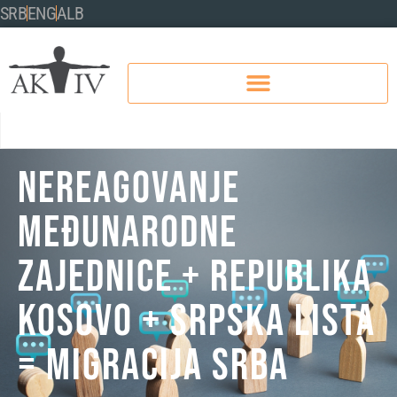
SRB
ENG
ALB
NEREAGOVANJE
MEĐUNARODNE
ZAJEDNICE + REPUBLIKA
KOSOVO + SRPSKA LISTA
= MIGRACIJA SRBA