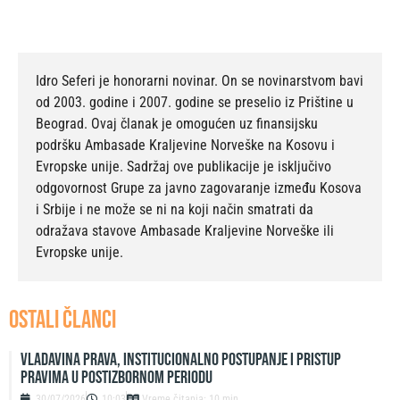
Idro Seferi je honorarni novinar. On se novinarstvom bavi
od 2003. godine i 2007. godine se preselio iz Prištine u
Beograd. Ovaj članak je omogućen uz finansijsku
podršku Ambasade Kraljevine Norveške na Kosovu i
Evropske unije. Sadržaj ove publikacije je isključivo
odgovornost Grupe za javno zagovaranje između Kosova
i Srbije i ne može se ni na koji način smatrati da
odražava stavove Ambasade Kraljevine Norveške ili
Evropske unije.
OSTALI ČLANCI
Vladavina prava, institucionalno postupanje i pristup
pravima u postizbornom periodu
30/07/2026
10:03
Vreme čitanja: 10 min