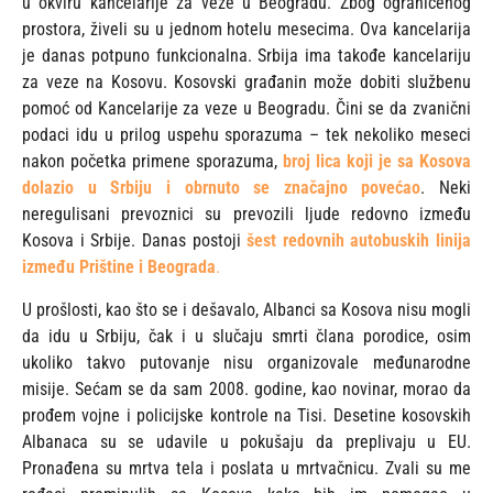
u okviru kancelarije za veze u Beogradu. Zbog ograničenog
prostora, živeli su u jednom hotelu mesecima. Ova kancelarija
je danas potpuno funkcionalna. Srbija ima takođe kancelariju
za veze na Kosovu. Kosovski građanin može dobiti službenu
pomoć od Kancelarije za veze u Beogradu. Čini se da zvanični
podaci idu u prilog uspehu sporazuma – tek nekoliko meseci
nakon početka primene sporazuma,
broj lica koji je sa Kosova
dolazio u Srbiju i obrnuto se značajno povećao
. Neki
neregulisani prevoznici su prevozili ljude redovno između
Kosova i Srbije. Danas postoji
šest redovnih autobuskih linija
između Prištine i Beograda
.
U prošlosti, kao što se i dešavalo, Albanci sa Kosova nisu mogli
da idu u Srbiju, čak i u slučaju smrti člana porodice, osim
ukoliko takvo putovanje nisu organizovale međunarodne
misije. Sećam se da sam 2008. godine, kao novinar, morao da
prođem vojne i policijske kontrole na Tisi. Desetine kosovskih
Albanaca su se udavile u pokušaju da preplivaju u EU.
Pronađena su mrtva tela i poslata u mrtvačnicu. Zvali su me