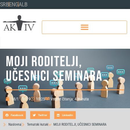
SRB
ENG
ALB
MOJI RODITELJI,
UČESNICI SEMINARA
18/11/2019
10:25
Vreme čitanja: 4 minuta
Facebook
Twitter
LinkedIn
Naslovna
Tematski kutak
MOJI RODITELJI, UČESNICI SEMINARA