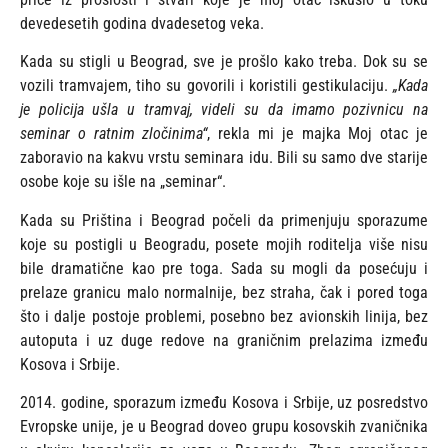
devedesetih godina dvadesetog veka.
Kada su stigli u Beograd, sve je prošlo kako treba. Dok su se
vozili tramvajem, tiho su govorili i koristili gestikulaciju.
„Kada
je policija ušla u tramvaj, videli su da imamo pozivnicu na
seminar o ratnim zločinima“
, rekla mi je majka Moj otac je
zaboravio na kakvu vrstu seminara idu. Bili su samo dve starije
osobe koje su išle na „seminar“.
Kada su Priština i Beograd počeli da primenjuju sporazume
koje su postigli u Beogradu, posete mojih roditelja više nisu
bile dramatične kao pre toga. Sada su mogli da posećuju i
prelaze granicu malo normalnije, bez straha, čak i pored toga
što i dalje postoje problemi, posebno bez avionskih linija, bez
autoputa i uz duge redove na graničnim prelazima između
Kosova i Srbije.
2014. godine, sporazum između Kosova i Srbije, uz posredstvo
Evropske unije, je u Beograd doveo grupu kosovskih zvaničnika