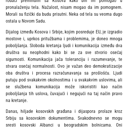
rođaci preminulih sa Kosova kako bih im pomogao u
pronalaženju tela. Nažalost, nisam mogao da im pomognem.
Morali su fizički da budu prisutni. Neka od tela su veoma dugo
ostala u Novom Sadu.
Dijalog između Kosova i Srbije, kojim posreduje EU, je izgradio
mostove i, uprkos pritužbama i problemima, je doneo mnoga
poboljšanja. Sloboda kretanja ljudi i komunikacija između dva
društva su neophodni kako bi se za sve stvorio osećaj
sigurnosti. Komunikacija jača toleranciju i razumevanje, te
stvara osećaj normalnosti. Ovo je važan deo demokratizacije
oba društva i procesa razračunavanja sa prošlošću. Ljudi
putuju pod svakakvim okolnostima i u svakakvim uslovima, ali
se službena komunikacija može iskoristiti kao način
poboljšanja tih uslova, čuvajući i negujući na taj način pravo
na kretanje.
Danas, hiljade kosovskih građana i dijaspora prolaze kroz
Srbiju sa kosovskim dokumentima. Svakodnevno se mogu
sresti kosovski Albanci u beogradskim bolnicama. Oni