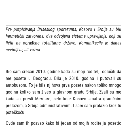
Pre potpisivanja Briseskog sporazuma, Kosovo i Srbija su bili
hermetički zatvorena, dva odvojena sistema upravljanja, koji su
ličili na ograđene totalitarne države. Komunikacija je danas
nevidljiva, ali važna.
Bio sam srećan 2010. godine kada su moji roditelji odlučili da
me posete u Beogradu. Bila je 2010. godina i putovali su
autobusom. To je bila njihova prva poseta nakon toliko mnogo
godina koliko sam živeo u glavnom gradu Srbije. Zvali su me
kada su prešli Merdare, selo koje Kosovo smatra graničnim
prelazom, a Srbija administrativnim. I sam sam prolazio kroz tu
poteškoću.
Ovde sam ih pozvao kako bi jedan od mojih roditelja posetio