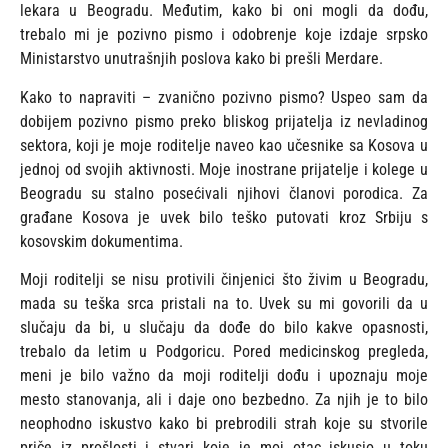
lekara u Beogradu. Međutim, kako bi oni mogli da dođu,
trebalo mi je pozivno pismo i odobrenje koje izdaje srpsko
Ministarstvo unutrašnjih poslova kako bi prešli Merdare.
Kako to napraviti – zvanično pozivno pismo? Uspeo sam da
dobijem pozivno pismo preko bliskog prijatelja iz nevladinog
sektora, koji je moje roditelje naveo kao učesnike sa Kosova u
jednoj od svojih aktivnosti. Moje inostrane prijatelje i kolege u
Beogradu su stalno posećivali njihovi članovi porodica. Za
građane Kosova je uvek bilo teško putovati kroz Srbiju s
kosovskim dokumentima.
Moji roditelji se nisu protivili činjenici što živim u Beogradu,
mada su teška srca pristali na to. Uvek su mi govorili da u
slučaju da bi, u slučaju da dođe do bilo kakve opasnosti,
trebalo da letim u Podgoricu. Pored medicinskog pregleda,
meni je bilo važno da moji roditelji dođu i upoznaju moje
mesto stanovanja, ali i daje ono bezbedno. Za njih je to bilo
neophodno iskustvo kako bi prebrodili strah koje su stvorile
priče iz prošlosti i stvari koje je moj otac iskusio u toku