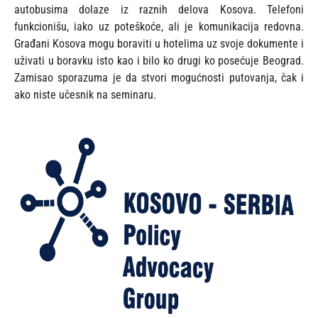
autobusima dolaze iz raznih delova Kosova. Telefoni
funkcionišu, iako uz poteškoće, ali je komunikacija redovna.
Građani Kosova mogu boraviti u hotelima uz svoje dokumente i
uživati u boravku isto kao i bilo ko drugi ko posećuje Beograd.
Zamisao sporazuma je da stvori mogućnosti putovanja, čak i
ako niste učesnik na seminaru.