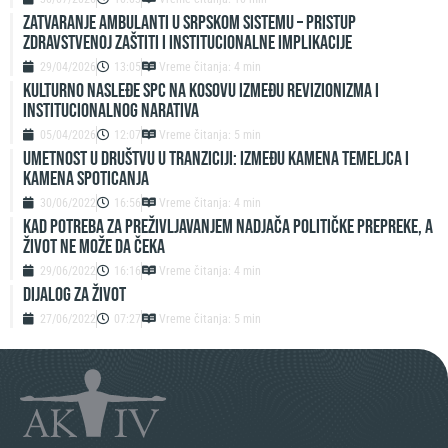
Zatvaranje ambulanti u srpskom sistemu – pristup
zdravstvenoj zaštiti i institucionalne implikacije
29/04/2026
13:05
Vreme čitanja: 4 min
Kulturno nasleđe SPC na Kosovu između revizionizma i
institucionalnog narativa
05/04/2026
12:07
Vreme čitanja: 5 min
UMETNOST U DRUŠTVU U TRANZICIJI: IZMEĐU KAMENA TEMELJCA I
KAMENA SPOTICANJA
30/06/2022
16:56
Vreme čitanja: 4 min
KAD POTREBA ZA PREŽIVLJAVANJEM NADJAČA POLITIČKE PREPREKE, A
ŽIVOT NE MOŽE DA ČEKA
29/06/2022
16:16
Vreme čitanja: 4 min
DIJALOG ZA ŽIVOT
27/06/2022
07:27
Vreme čitanja: 5 min