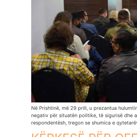
Në Prishtinë, më 29 prill, u prezantua hulumt
negativ për situatën politike, të sigurisë dh
respondentësh, tregon se shumica e qytetarë