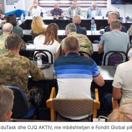
, EduTask dhe OJQ AKTIV, me mbështetjen e Fondit Global p