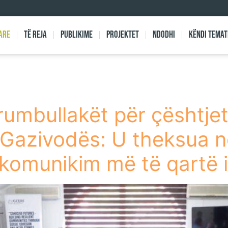
are
Të reja
Publikime
Projektet
Ndodhi
Këndi Temat
rumbullakët për çështje
 Gazivodës: U theksua n
komunikim më të qartë i