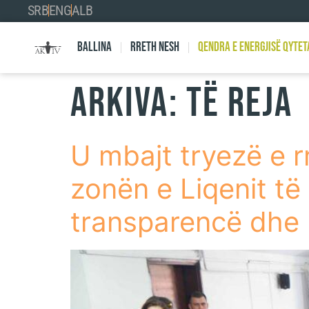
SRB
ENG
ALB
Ballina
Rreth nesh
Qendra e Energjisë Qytet
Arkiva:
Të reja
U mbajt tryezë e r
zonën e Liqenit të
transparencë dhe 