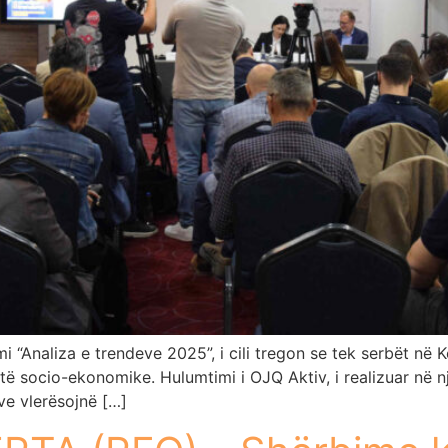
imi “Analiza e trendeve 2025”, i cili tregon se tek serbët 
e atë socio-ekonomike. Hulumtimi i OJQ Aktiv, i realizuar n
ve vlerësojnë […]