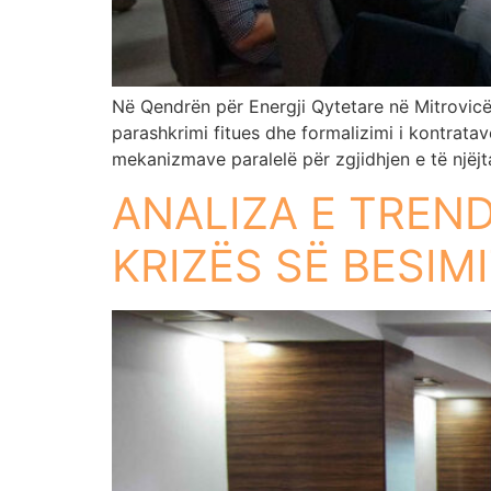
Në Qendrën për Energji Qytetare në Mitrovicën
parashkrimi fitues dhe formalizimi i kontratave
mekanizmave paralelë për zgjidhjen e të njëjt
ANALIZA E TREND
KRIZËS SË BESIM