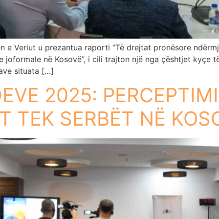
 e Veriut u prezantua raporti “Të drejtat pronësore ndërmj
 joformale në Kosovë”, i cili trajton një nga çështjet kyçe t
ave situata […]
EVE 2025: PERCEPTIMI
IT TEK SERBËT NË KOS