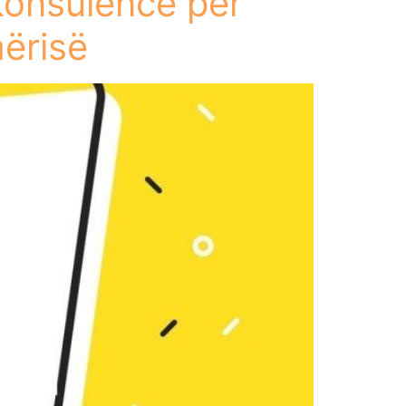
onsulence për
mërisë