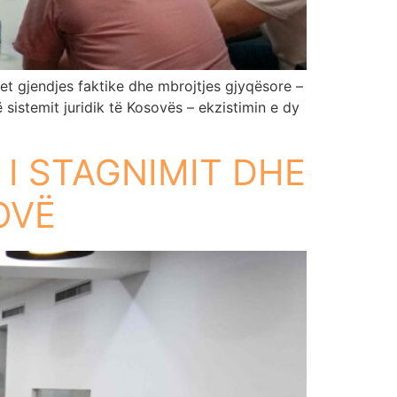
et gjendjes faktike dhe mbrojtjes gjyqësore –
ë sistemit juridik të Kosovës – ekzistimin e dy
 I STAGNIMIT DHE
OVË