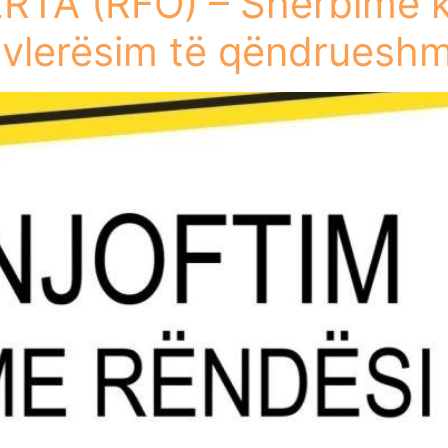
TA (RFO) – Shërbime k
e vlerësim të qëndruesh