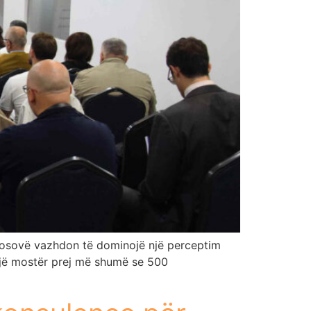
në Kosovë vazhdon të dominojë një perceptim
ë një mostër prej më shumë se 500