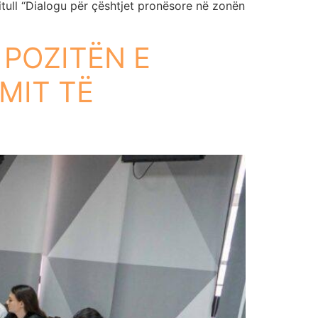
tull “Dialogu për çështjet pronësore në zonën
POZITËN E
MIT TË