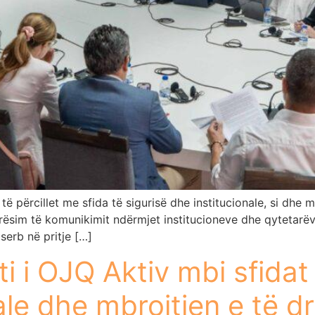
ë përcillet me sfida të sigurisë dhe institucionale, si dh
irësim të komunikimit ndërmjet institucioneve dhe qytetarë
serb në pritje […]
i i OJQ Aktiv mbi sfidat 
le dhe mbrojtjen e të d