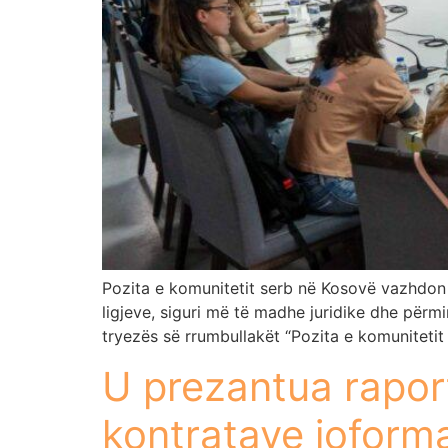
Pozita e komunitetit serb në Kosovë vazhdon t
ligjeve, siguri më të madhe juridike dhe përm
tryezës së rrumbullakët “Pozita e komunitetit 
U prezantua raport
kontratave joforma