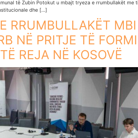
omunal të Zubin Potokut u mbajt tryeza e rrumbullakët me ti
nstitucionale dhe […]
E RRUMBULLAKËT MBI 
B NË PRITJE TË FORMI
 TË REJA NË KOSOVË