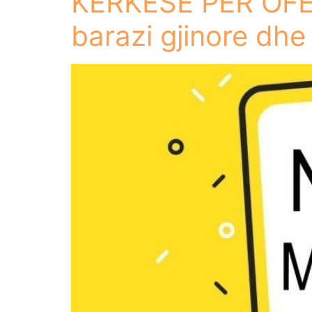
KËRKESË PËR OFER
barazi gjinore dh