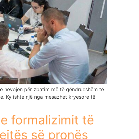
e me nevojën për zbatim më të qëndrueshëm të
ve. Ky ishte një nga mesazhet kryesore të
e formalizimit të
rejtës së pronës