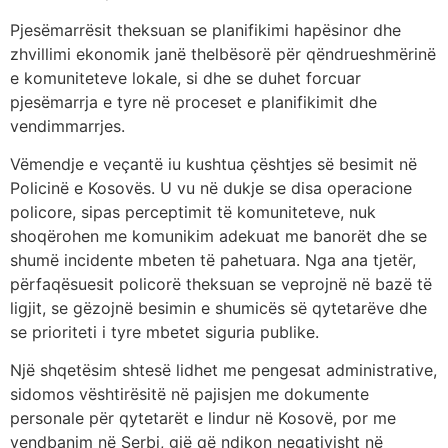
Pjesëmarrësit theksuan se planifikimi hapësinor dhe
zhvillimi ekonomik janë thelbësorë për qëndrueshmërinë
e komuniteteve lokale, si dhe se duhet forcuar
pjesëmarrja e tyre në proceset e planifikimit dhe
vendimmarrjes.
Vëmendje e veçantë iu kushtua çështjes së besimit në
Policinë e Kosovës. U vu në dukje se disa operacione
policore, sipas perceptimit të komuniteteve, nuk
shoqërohen me komunikim adekuat me banorët dhe se
shumë incidente mbeten të pahetuara. Nga ana tjetër,
përfaqësuesit policorë theksuan se veprojnë në bazë të
ligjit, se gëzojnë besimin e shumicës së qytetarëve dhe
se prioriteti i tyre mbetet siguria publike.
Një shqetësim shtesë lidhet me pengesat administrative,
sidomos vështirësitë në pajisjen me dokumente
personale për qytetarët e lindur në Kosovë, por me
vendbanim në Serbi, gjë që ndikon negativisht në