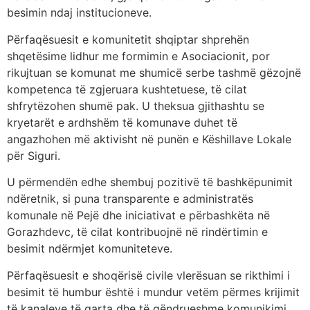
besimin ndaj institucioneve.
Përfaqësuesit e komunitetit shqiptar shprehën
shqetësime lidhur me formimin e Asociacionit, por
rikujtuan se komunat me shumicë serbe tashmë gëzojnë
kompetenca të zgjeruara kushtetuese, të cilat
shfrytëzohen shumë pak. U theksua gjithashtu se
kryetarët e ardhshëm të komunave duhet të
angazhohen më aktivisht në punën e Këshillave Lokale
për Siguri.
U përmendën edhe shembuj pozitivë të bashkëpunimit
ndëretnik, si puna transparente e administratës
komunale në Pejë dhe iniciativat e përbashkëta në
Gorazhdevc, të cilat kontribuojnë në rindërtimin e
besimit ndërmjet komuniteteve.
Përfaqësuesit e shoqërisë civile vlerësuan se rikthimi i
besimit të humbur është i mundur vetëm përmes krijimit
të kanaleve të qarta dhe të qëndrueshme komunikimi