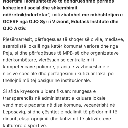
Ndërtimi i komuniteteve të qëndrueshme përmes
kohezionit social dhe shkëmbimit
ndëretnik/ndërfetar”, i cili zbatohet me mbështetjen e
GCERF nga OJQ Syri i Vizionit, Edutask Institute dhe
OJQ Aktiv.
Pjesëmarrësit, përfaqësues të shoqërisë civile, mediave,
asamblistë lokalë nga katër komunat veriore dhe nga
Peja, si dhe përfaqësues të MPB-së dhe organizatave
ndërkombëtare, vlerësuan se centralizimi i
kompetencave policore, prania e vazhdueshme e
njësive speciale dhe përfaqësimi i kufizuar lokal po
thellojnë më tej pasigurinë institucionale.
Si sfida kryesore u identifikuan: mungesa e
transparencës në administratat e kaluara lokale,
vendimet e paqarta në disa komuna, veçanërisht në
Leposaviq, si dhe çështjet e ndalimit të përdorimit të
dinarit, eksproprijimit dhe kufizimit të aktiviteteve
kulturore e sportive.