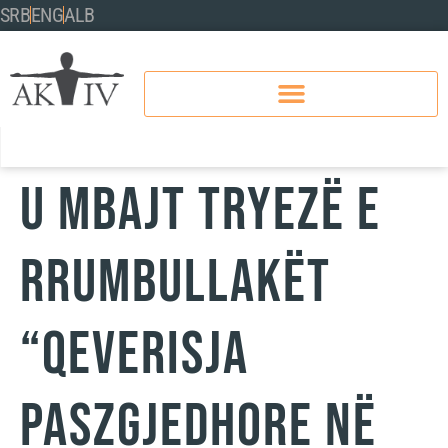
SRB
ENG
ALB
U MBAJT TRYEZË E
RRUMBULLAKËT
“QEVERISJA
PASZGJEDHORE NË