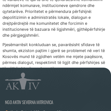
ndërmjet komunave, institucioneve qendrore dhe
qytetarëve. Prioritetet e përmendura përfshijnë:
depolitizimin e administratës lokale, dialogun e
drejtpërdrejtë me komunitetet dhe forcimin e
institucioneve të bazuara në ligjshmëri, gjithëpërfshirje
dhe përgjegjshmëri.
Pjesëmarrësit konkluduan se, pavarësisht sfidave të
shumta, ekziston pajtim i gjerë se problemet në veri të
Kosovës mund të zgjidhen vetëm me mjete paqësore,
përmes dialogut, respektimit të ligjit dhe përfshirjes së
të gjithë aktorëve relevantë.
NGO AKTIV SEVERNA MITROVICA