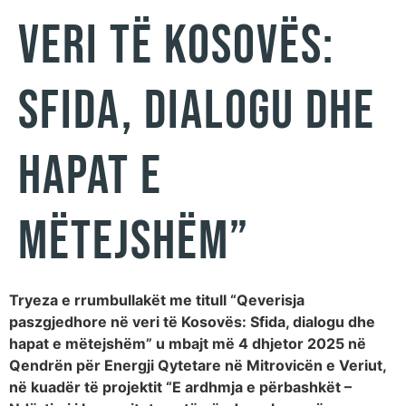
VERI TË KOSOVËS:
SFIDA, DIALOGU DHE
HAPAT E
MËTEJSHËM”
Tryeza e rrumbullakët me titull “Qeverisja
paszgjedhore në veri të Kosovës: Sfida, dialogu dhe
hapat e mëtejshëm” u mbajt më 4 dhjetor 2025 në
Qendrën për Energji Qytetare në Mitrovicën e Veriut,
në kuadër të projektit “E ardhmja e përbashkët –