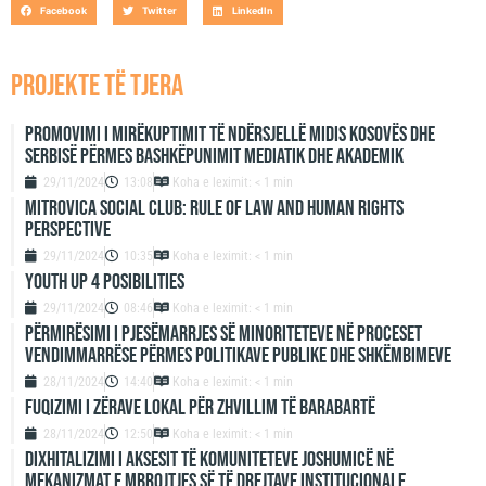
Facebook
Twitter
LinkedIn
projekte të tjera
Promovimi i mirëkuptimit të ndërsjellë midis Kosovës dhe
Serbisë përmes bashkëpunimit mediatik dhe akademik
29/11/2024
13:08
Koha e leximit: < 1 min
Mitrovica Social Club: Rule of Law and Human Rights
Perspective
29/11/2024
10:35
Koha e leximit: < 1 min
Youth up 4 Posibilities
29/11/2024
08:46
Koha e leximit: < 1 min
Përmirësimi i Pjesëmarrjes së Minoriteteve në Proceset
Vendimmarrëse përmes Politikave Publike dhe Shkëmbimeve
28/11/2024
14:40
Koha e leximit: < 1 min
Fuqizimi i zërave lokal për zhvillim të barabartë
28/11/2024
12:50
Koha e leximit: < 1 min
Dixhitalizimi i aksesit të komuniteteve joshumicë në
mekanizmat e mbrojtjes së të drejtave institucionale