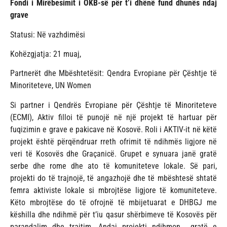
Fondi i Mirëbesimit i OKB-së për t’i dhënë fund dhunës ndaj
grave
Statusi: Në vazhdimësi
Kohëzgjatja: 21 muaj,
Partnerët dhe Mbështetësit: Qendra Evropiane për Çështje të
Minoriteteve, UN Women
Si partner i Qendrës Evropiane për Çështje të Minoriteteve
(ECMI), Aktiv filloi të punojë në një projekt të hartuar për
fuqizimin e grave e pakicave në Kosovë. Roli i AKTIV-it në këtë
projekt është përqëndruar rreth ofrimit të ndihmës ligjore në
veri të Kosovës dhe Graçanicë. Grupet e synuara janë gratë
serbe dhe rome dhe ato të komuniteteve lokale. Së pari,
projekti do të trajnojë, të angazhojë dhe të mbështesë shtatë
femra aktiviste lokale si mbrojtëse ligjore të komuniteteve.
Këto mbrojtëse do të ofrojnë të mbijetuarat e DHBGJ me
këshilla dhe ndihmë për t’iu qasur shërbimeve të Kosovës për
parandalim dhe trajtim. Andaj projekti ndihmon gratë e