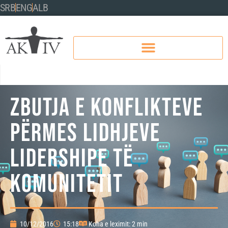
SRB
ENG
ALB
ZBUTJA E KONFLIKTEVE
PËRMES LIDHJEVE
LIDERSHIPE TË
KOMUNITETIT
10/12/2016
15:18
Koha e leximit: 2 min