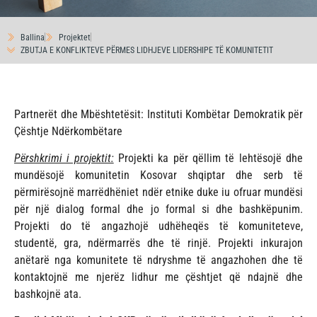
Ballina
Projektet
ZBUTJA E KONFLIKTEVE PËRMES LIDHJEVE LIDERSHIPE TË KOMUNITETIT
Partnerët dhe Mbështetësit: Instituti Kombëtar Demokratik për
Çështje Ndërkombëtare
Përshkrimi i projektit:
Projekti ka për qëllim të lehtësojë dhe
mundësojë komunitetin Kosovar shqiptar dhe serb të
përmirësojnë marrëdhëniet ndër etnike duke iu ofruar mundësi
për një dialog formal dhe jo formal si dhe bashkëpunim.
Projekti do të angazhojë udhëheqës të komuniteteve,
studentë, gra, ndërmarrës dhe të rinjë. Projekti inkurajon
anëtarë nga komunitete të ndryshme të angazhohen dhe të
kontaktojnë me njerëz lidhur me çështjet që ndajnë dhe
bashkojnë ata.