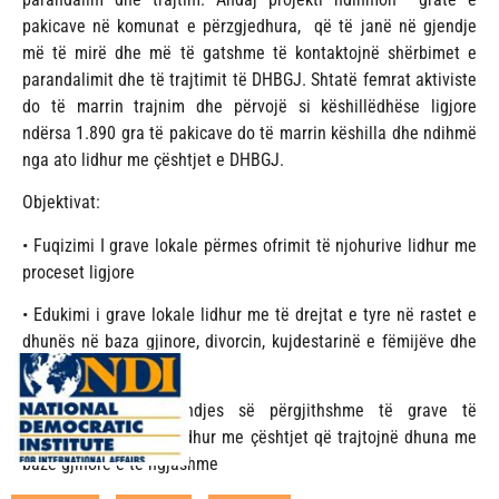
pakicave në komunat e përzgjedhura, që të janë në gjendje
më të mirë dhe më të gatshme të kontaktojnë shërbimet e
parandalimit dhe të trajtimit të DHBGJ. Shtatë femrat aktiviste
do të marrin trajnim dhe përvojë si këshillëdhëse ligjore
ndërsa 1.890 gra të pakicave do të marrin këshilla dhe ndihmë
nga ato lidhur me çështjet e DHBGJ.
Objektivat:
• Fuqizimi I grave lokale përmes ofrimit të njohurive lidhur me
proceset ligjore
• Edukimi i grave lokale lidhur me të drejtat e tyre në rastet e
dhunës në baza gjinore, divorcin, kujdestarinë e fëmijëve dhe
çështje të tjera
• Përmirësimi i gjendjes së përgjithshme të grave të
komuniteteve lokale lidhur me çështjet që trajtojnë dhuna me
bazë gjinore e të ngjashme