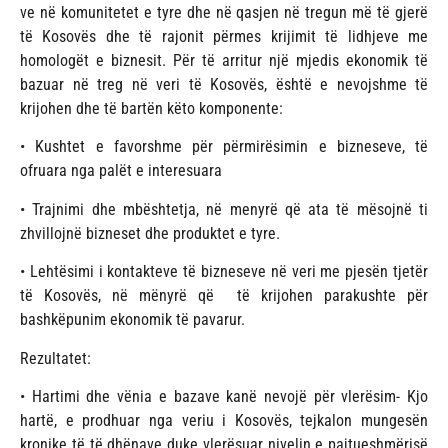
ve në komunitetet e tyre dhe në qasjen në tregun më të gjerë
të Kosovës dhe të rajonit përmes krijimit të lidhjeve me
homologët e biznesit. Për të arritur një mjedis ekonomik të
bazuar në treg në veri të Kosovës, është e nevojshme të
krijohen dhe të bartën këto komponente:
• Kushtet e favorshme për përmirësimin e bizneseve, të
ofruara nga palët e interesuara
• Trajnimi dhe mbështetja, në menyrë që ata të mësojnë ti
zhvillojnë bizneset dhe produktet e tyre.
• Lehtësimi i kontakteve të bizneseve në veri me pjesën tjetër
të Kosovës, në mënyrë që të krijohen parakushte për
bashkëpunim ekonomik të pavarur.
Rezultatet:
• Hartimi dhe vënia e bazave kanë nevojë për vlerësim- Kjo
hartë, e prodhuar nga veriu i Kosovës, tejkalon mungesën
kronike të të dhënave duke vlerësuar nivelin e pajtueshmërisë