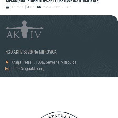
mekanizmat e mbrojtjes së të drejtave institucionale
28/07/2023
08:19
Koha e leximit: < 1 min
NGO AKTIV SEVERNA MITROVICA
Kralja Petra I, 183a, Severna Mitrovica
office@ngoaktiv.org