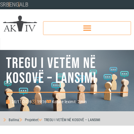
SRB
ENG
ALB
TREGU I VETËM NË
KOSOVË – LANSIMI
28/11/2016
19:16
Koha e leximit: 2 min
Ballina
Projektet
TREGU I VETËM NË KOSOVË – LANSIMI