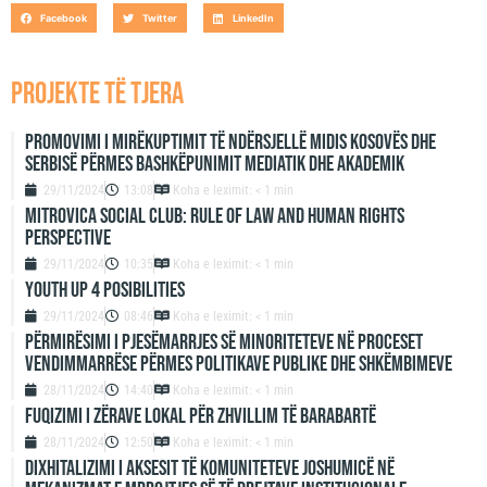
Facebook
Twitter
LinkedIn
projekte të tjera
Promovimi i mirëkuptimit të ndërsjellë midis Kosovës dhe
Serbisë përmes bashkëpunimit mediatik dhe akademik
29/11/2024
13:08
Koha e leximit: < 1 min
Mitrovica Social Club: Rule of Law and Human Rights
Perspective
29/11/2024
10:35
Koha e leximit: < 1 min
Youth up 4 Posibilities
29/11/2024
08:46
Koha e leximit: < 1 min
Përmirësimi i Pjesëmarrjes së Minoriteteve në Proceset
Vendimmarrëse përmes Politikave Publike dhe Shkëmbimeve
28/11/2024
14:40
Koha e leximit: < 1 min
Fuqizimi i zërave lokal për zhvillim të barabartë
28/11/2024
12:50
Koha e leximit: < 1 min
Dixhitalizimi i aksesit të komuniteteve joshumicë në