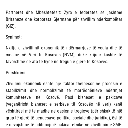
Partnerët dhe Mbështetësit: Zyra e federates se jashtme
Britaneze dhe korporata Gjermane për zhvillim nderkombëtar
(GIZ).
Synimet:
Nxitja e zhvillimit ekonomik të ndërmarrjeve të vogla dhe të
mesme në Veri të Kosovës (NVM), duke krijuar kushte të
favorshme që ato të hynë në tregun e gjerë të Kosovës.
Përshkrimi:
Zhvillimi ekonomik është një faktor thelbësor në procesin e
stabilizimit dhe normalizimit të marrëdhënieve ndërmjet
komuniteteve në Kosovë. Pasi bizneset e pakicave
(veçanërisht bizneset e serbëve të Kosovës në veri) kanë
vështirësi më të madhe në qasjen e tregjeve (për shkak të një
grup të gjerë të pengesave politike, sociale dhe juridike), është
e nevojshme të ndihmojmë pakicat etnike në zhvillimin e SME-