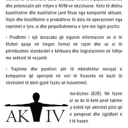
dhe potencialin për rritjen e NVM-ve ekzistuese. Keto të dhëna
kuantitative dhe kualitative janë fituar nga kompanitë aktuale,
llojin dhe klasifikimin e produkteve të dala në operacionet nga
veprimet e tyre, si dhe perputhshmeria e tyre me ligjin pozitiv.
• Prodhimi i një doracaku që siguron informacion se si të
fitohet qasje në tregun formal në rajon dhe se si të
përmbushen standardet e kërkuara dhe legjislacionin në lidhje
me sektorë të veçantë.
• Trajnime dhe punëtori për të mbështetur nevojat e
kompanive që operojnë në veri të Kosovës në bazë të
vlerësimit të bërë gjatë fazës së hulumtimit.
• Lehtësimet e takimeve biznes-me-biznes (B2B). Në fazen
fillestare të projektit është vlerësuar se do të ketë pesë takime
B2B, me nga dy grupe në secilin. Ky është një aktivitet pilot që
do të ndihmojë për të identifikuar pengesat dhe zgjidhjet e
mundshme të problemeve që mund të hasen.