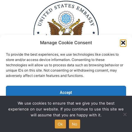
Manage Cookie Consent
To provide the best experiences, we use technologies like cookies to
store and/or access device information. Consenting to these
technologies will allow us to process data such as browsing behavior or
unique IDs on this site. Not consenting or withdrawing consent, may
adversely affect certain features and functions.
Accept
We use cookies to ensure that we give you the best
Deny
experience on our website. If you continue to use this site we
Politika Privatnosti
Kontaktirajte nas
will assume that you are happy with it.
View preferences
All rights reserved © NGO Aktiv 2022 | Designed by
L’Atelier
Ok
No