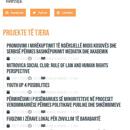
sadržaja.
Facebook
Twitter
LinkedIn
projekte të tjera
Promovimi i mirëkuptimit të ndërsjellë midis Kosovës dhe
Serbisë përmes bashkëpunimit mediatik dhe akademik
29/11/2024
13:08
Koha e leximit: < 1 min
Mitrovica Social Club: Rule of Law and Human Rights
Perspective
29/11/2024
10:35
Koha e leximit: < 1 min
Youth up 4 Posibilities
29/11/2024
08:46
Koha e leximit: < 1 min
Përmirësimi i Pjesëmarrjes së Minoriteteve në Proceset
Vendimmarrëse përmes Politikave Publike dhe Shkëmbimeve
28/11/2024
14:40
Koha e leximit: < 1 min
Fuqizimi i zërave lokal për zhvillim të barabartë
28/11/2024
12:50
Koha e leximit: < 1 min