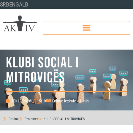
SRB
ENG
ALB
KLUBI SOCIAL I
MITROVICËS
10/12/2016
15:19
Koha e leximit: < 1 min
Ballina
Projektet
KLUBI SOCIAL I MITROVICËS