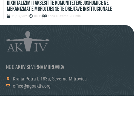
Dixhitalizimi i aksesit të komuniteteve joshumicë në
mekanizmat e mbrojtjes së të drejtave institucionale
28/07/2023
08:19
Koha e leximit: < 1 min
NGO AKTIV SEVERNA MITROVICA
Kralja Petra I, 183a, Severna Mitrovica
office@ngoaktiv.org