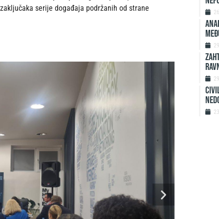
nefo
 i zaključaka serije događaja podržanih od strane
2
ANAL
MEĐ
2
ZAHT
rav
2
Civi
ned
2