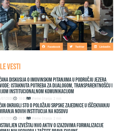
Facebook
Twitter
LinkedIn
LE VESTI
ana diskusija o imovinskim pitanjima u području jezera
vode: Istaknuta potreba za dijalogom, transparentnošću i
nijom institucionalnom komunikacijom
5/07/2026
10:03
Vreme čitanja: 2 min
AN OKRUGLI STO O POLOŽAJU SRPSKE ZAJEDNICE U IŠČEKIVANJU
IRANJA NOVIH INSTITUCIJA NA KOSOVU
9/07/2026
09:51
Vreme čitanja: 2 min
stavljen izveštaj NVO Aktiv o izazovima formalizacije