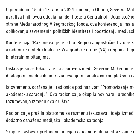
U periodu od 15. do 18. aprila 2024. godine, u Ohridu, Severna Ma
narativa i njihovog uticaja na identitete u Centralnoj i Jugoistočn
strane Međunarodnog Višegradskog fonda, ova konferencija imala je 
oblikovanju savremenih političkih identiteta i podsticanju međuso
Konferencija “Razumevanje je bitno: Region Jugoistočne Evrope kao
akademike i intelektualce iz Višegradske grupe (V4) i regiona Jugoi
bilateralnim pitanjima.
Diskusije su se fokusirale na sporove između Severne Makedonije i 
dijalogom i međusobnim razumevanjem i analizom kompleksnih ist
Istovremeno, održana je i radionica pod nazivom “Promovisanje m
akademsku saradnju”. Ova radionica je okupila novinare i urednike s
razumevanja između dva društva.
Radionica je pružila platformu za razmenu iskustava i ideja između
dodatno osnažena medijska i akademska saradnja.
Skup je nastavak prethodnih inicijativa usmerenih na istraživanje na