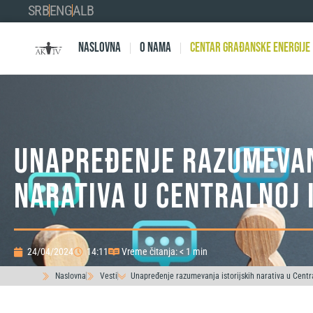
SRB
ENG
ALB
Naslovna
O nama
Centar Građanske Energije
Unapređenje razumevan
narativa u Centralnoj 
24/04/2024
14:11
Vreme čitanja: < 1 min
Naslovna
Vesti
Unapređenje razumevanja istorijskih narativa u Centra