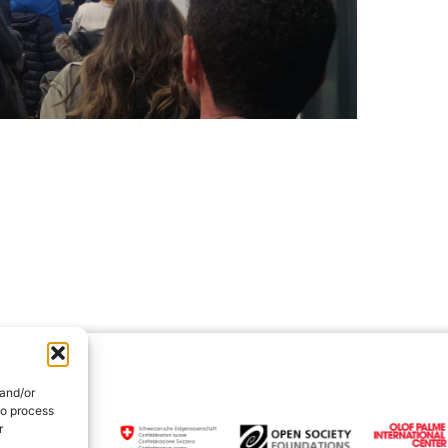
 and/or
to process
r