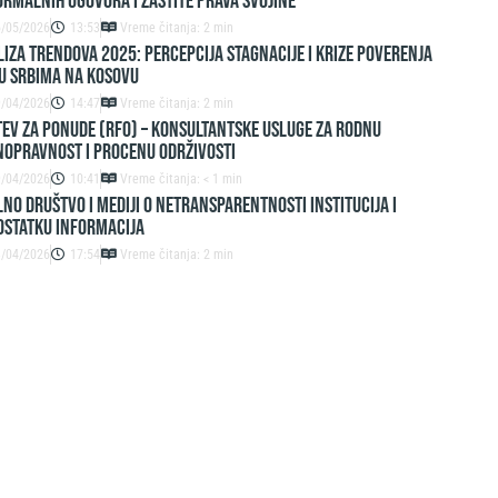
rmalnih ugovora i zaštite prava svojine
6/05/2026
13:53
Vreme čitanja: 2 min
IZA TRENDOVA 2025: PERCEPCIJA STAGNACIJE I KRIZE POVERENJA
U SRBIMA NA KOSOVU
9/04/2026
14:47
Vreme čitanja: 2 min
EV ZA PONUDE (RFO) – Konsultantske usluge za rodnu
nopravnost i procenu održivosti
9/04/2026
10:41
Vreme čitanja: < 1 min
lno društvo i mediji o netransparentnosti institucija i
ostatku informacija
3/04/2026
17:54
Vreme čitanja: 2 min