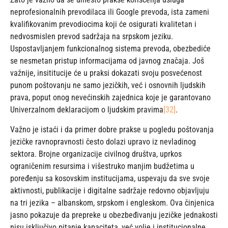
neprofesionalnih prevodilaca ili Google prevoda, ista zameni
kvalifikovanim prevodiocima koji će osigurati kvalitetan i
nedvosmislen prevod sadržaja na srpskom jeziku.
Uspostavljanjem funkcionalnog sistema prevoda, obezbediće
se nesmetan pristup informacijama od javnog značaja. Još
važnije, insititucije će u praksi dokazati svoju posvećenost
punom poštovanju ne samo jezičkih, već i osnovnih ljudskih
prava, poput onog nevećinskih zajednica koje je garantovano
Univerzalnom deklaracijom o ljudskim pravima
[32]
.
Važno je istaći i da primer dobre prakse u pogledu poštovanja
jezičke ravnopravnosti često dolazi upravo iz nevladinog
sektora. Brojne organizacije civilnog društva, uprkos
ograničenim resursima i višestruko manjim budžetima u
poređenju sa kosovskim institucijama, uspevaju da sve svoje
aktivnosti, publikacije i digitalne sadržaje redovno objavljuju
na tri jezika – albanskom, srpskom i engleskom. Ova činjenica
jasno pokazuje da prepreke u obezbeđivanju jezičke jednakosti
nisu isključivo pitanje kapaciteta, već volje i institucionalne