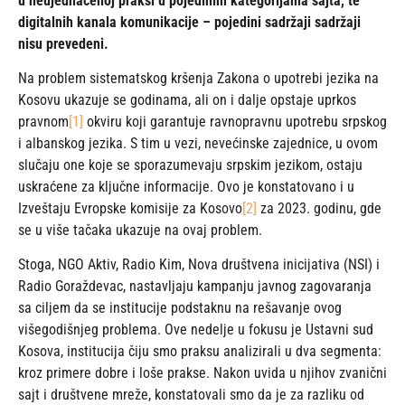
u neujednačenoj praksi u pojedinim kategorijama sajta, te
digitalnih kanala komunikacije – pojedini sadržaji sadržaji
nisu prevedeni.
Na problem sistematskog kršenja Zakona o upotrebi jezika na
Kosovu ukazuje se godinama, ali on i dalje opstaje uprkos
pravnom
[1]
okviru koji garantuje ravnopravnu upotrebu srpskog
i albanskog jezika. S tim u vezi, nevećinske zajednice, u ovom
slučaju one koje se sporazumevaju srpskim jezikom, ostaju
uskraćene za ključne informacije. Ovo je konstatovano i u
Izveštaju Evropske komisije za Kosovo
[2]
za 2023. godinu, gde
se u više tačaka ukazuje na ovaj problem.
Stoga, NGO Aktiv, Radio Kim, Nova društvena inicijativa (NSI) i
Radio Goraždevac, nastavljaju kampanju javnog zagovaranja
sa ciljem da se institucije podstaknu na rešavanje ovog
višegodišnjeg problema. Ove nedelje u fokusu je Ustavni sud
Kosova, institucija čiju smo praksu analizirali u dva segmenta:
kroz primere dobre i loše prakse. Nakon uvida u njihov zvanični
sajt i društvene mreže, konstatovali smo da je za razliku od