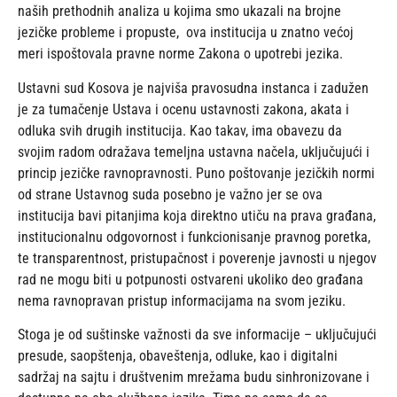
naših prethodnih analiza u kojima smo ukazali na brojne
jezičke probleme i propuste, ova institucija u znatno većoj
meri ispoštovala pravne norme Zakona o upotrebi jezika.
Ustavni sud Kosova je najviša pravosudna instanca i zadužen
je za tumačenje Ustava i ocenu ustavnosti zakona, akata i
odluka svih drugih institucija. Kao takav, ima obavezu da
svojim radom odražava temeljna ustavna načela, uključujući i
princip jezičke ravnopravnosti. Puno poštovanje jezičkih normi
od strane Ustavnog suda posebno je važno jer se ova
institucija bavi pitanjima koja direktno utiču na prava građana,
institucionalnu odgovornost i funkcionisanje pravnog poretka,
te transparentnost, pristupačnost i poverenje javnosti u njegov
rad ne mogu biti u potpunosti ostvareni ukoliko deo građana
nema ravnopravan pristup informacijama na svom jeziku.
Stoga je od suštinske važnosti da sve informacije – uključujući
presude, saopštenja, obaveštenja, odluke, kao i digitalni
sadržaj na sajtu i društvenim mrežama budu sinhronizovane i