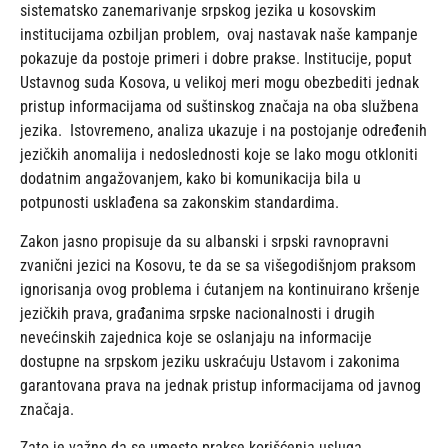
sistematsko zanemarivanje srpskog jezika u kosovskim
institucijama ozbiljan problem, ovaj nastavak naše kampanje
pokazuje da postoje primeri i dobre prakse. Institucije, poput
Ustavnog suda Kosova, u velikoj meri mogu obezbediti jednak
pristup informacijama od suštinskog značaja na oba službena
jezika. Istovremeno, analiza ukazuje i na postojanje određenih
jezičkih anomalija i nedoslednosti koje se lako mogu otkloniti
dodatnim angažovanjem, kako bi komunikacija bila u
potpunosti usklađena sa zakonskim standardima.
Zakon jasno propisuje da su albanski i srpski ravnopravni
zvanični jezici na Kosovu, te da se sa višegodišnjom praksom
ignorisanja ovog problema i ćutanjem na kontinuirano kršenje
jezičkih prava, građanima srpske nacionalnosti i drugih
nevećinskih zajednica koje se oslanjaju na informacije
dostupne na srpskom jeziku uskraćuju Ustavom i zakonima
garantovana prava na jednak pristup informacijama od javnog
značaja.
Zato je važno da se umesto prakse korišćenja usluga