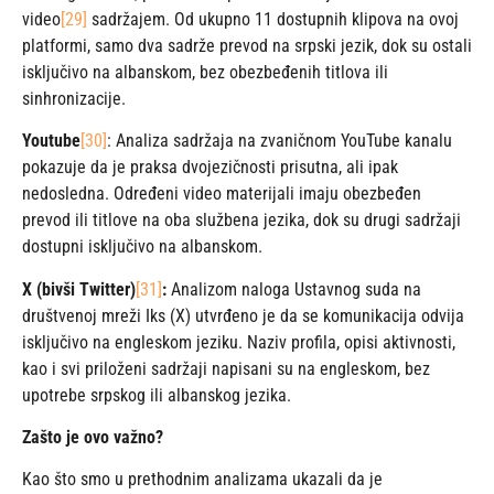
video
[29]
sadržajem. Od ukupno 11 dostupnih klipova na ovoj
platformi, samo dva sadrže prevod na srpski jezik, dok su ostali
isključivo na albanskom, bez obezbeđenih titlova ili
sinhronizacije.
Youtube
[30]
: Analiza sadržaja na zvaničnom YouTube kanalu
pokazuje da je praksa dvojezičnosti prisutna, ali ipak
nedosledna. Određeni video materijali imaju obezbeđen
prevod ili titlove na oba službena jezika, dok su drugi sadržaji
dostupni isključivo na albanskom.
X (bivši Twitter)
[31]
:
Analizom naloga Ustavnog suda na
društvenoj mreži Iks (X) utvrđeno je da se komunikacija odvija
isključivo na engleskom jeziku. Naziv profila, opisi aktivnosti,
kao i svi priloženi sadržaji napisani su na engleskom, bez
upotrebe srpskog ili albanskog jezika.
Zašto je ovo važno?
Kao što smo u prethodnim analizama ukazali da je