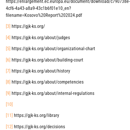
https://enlargement.ec.europa.eu/document/download/c790738e-
4cf6-4a43-a8a9-43c1b6f01e10_en?
filename=Kosovo%20Report%202024.pdf
[3]
https://gjk-ks.org/
[4]
https://gjk-ks.org/about/judges
[5]
https://gjk-ks.org/about/organizational-chart
[6]
https://gjk-ks.org/about/building-court
[7]
https://gjk-ks.org/about/history
[8]
https://gjk-ks.org/about/competencies
[9]
https://gjk-ks.org/about/internal-regulations
[10]
[11]
https://gjk-ks.org/library
[12]
https://gjk-ks.org/decisions