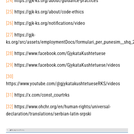
[24]
https://gjk-ks.org/about/guidance-practices
[25]
https://gjk-ks.org/about/code-ethics
[26]
https://gjk-ks.org/notifications/video
[27]
https://gjk-
ks.org/src/assets/employmentDocs/formulari_per_punesim__shq_
[28]
https://www.facebook.com/GjykataKushtetuese
[29]
https://www.facebook.com/GjykataKushtetuese/videos
[30]
https://www.youtube.com/@gjykatakushtetueseRKS/videos
[31]
https://x.com/const_courtrks
[32]
https://www.ohchr.org/en/human-rights/universal-
declaration/translations/serbian-latin-srpski