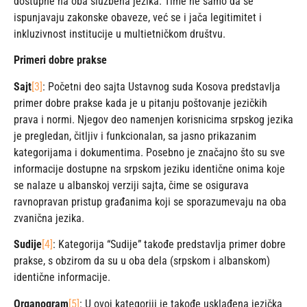
dostupne na oba službena jezika. Time ne samo da se
ispunjavaju zakonske obaveze, već se i jača legitimitet i
inkluzivnost institucije u multietničkom društvu.
Primeri dobre prakse
Sajt
[3]
: Početni deo sajta Ustavnog suda Kosova predstavlja
primer dobre prakse kada je u pitanju poštovanje jezičkih
prava i normi. Njegov deo namenjen korisnicima srpskog jezika
je pregledan, čitljiv i funkcionalan, sa jasno prikazanim
kategorijama i dokumentima. Posebno je značajno što su sve
informacije dostupne na srpskom jeziku identične onima koje
se nalaze u albanskoj verziji sajta, čime se osigurava
ravnopravan pristup građanima koji se sporazumevaju na oba
zvanična jezika.
Sudije
[4]
: Kategorija “Sudije” takođe predstavlja primer dobre
prakse, s obzirom da su u oba dela (srpskom i albanskom)
identične informacije.
Organogram
[5]
: U ovoj kategoriji je takođe usklađena jezička