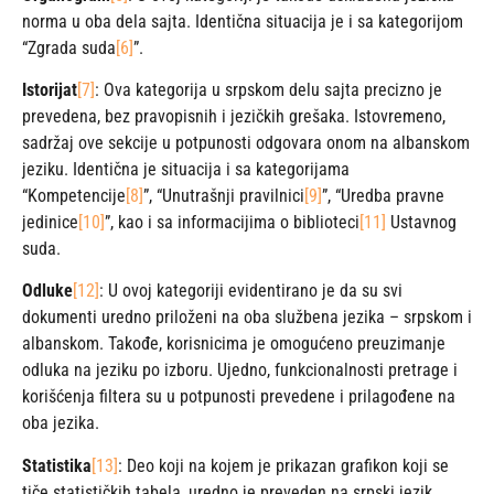
norma u oba dela sajta. Identična situacija je i sa kategorijom
“Zgrada suda
[6]
”.
Istorijat
[7]
: Ova kategorija u srpskom delu sajta precizno je
prevedena, bez pravopisnih i jezičkih grešaka. Istovremeno,
sadržaj ove sekcije u potpunosti odgovara onom na albanskom
jeziku. Identična je situacija i sa kategorijama
“Kompetencije
[8]
”, “Unutrašnji pravilnici
[9]
”, “Uredba pravne
jedinice
[10]
”, kao i sa informacijima o biblioteci
[11]
Ustavnog
suda.
Odluke
[12]
: U ovoj kategoriji evidentirano je da su svi
dokumenti uredno priloženi na oba službena jezika – srpskom i
albanskom. Takođe, korisnicima je omogućeno preuzimanje
odluka na jeziku po izboru. Ujedno, funkcionalnosti pretrage i
korišćenja filtera su u potpunosti prevedene i prilagođene na
oba jezika.
Statistika
[13]
: Deo koji na kojem je prikazan grafikon koji se
tiče statističkih tabela, uredno je preveden na srpski jezik.