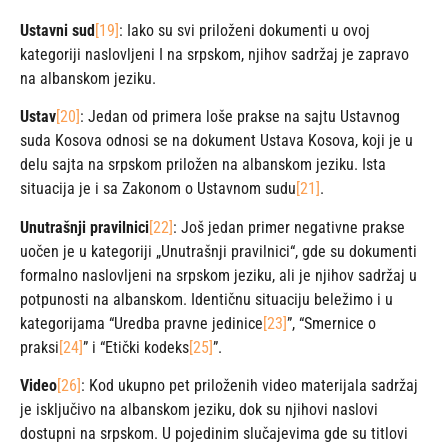
Ustavni sud
[19]
: Iako su svi priloženi dokumenti u ovoj
kategoriji naslovljeni I na srpskom, njihov sadržaj je zapravo
na albanskom jeziku.
Ustav
[20]
: Jedan od primera loše prakse na sajtu Ustavnog
suda Kosova odnosi se na dokument Ustava Kosova, koji je u
delu sajta na srpskom priložen na albanskom jeziku. Ista
situacija je i sa Zakonom o Ustavnom sudu
[21]
.
Unutrašnji pravilnici
[22]
: Još jedan primer negativne prakse
uočen je u kategoriji „Unutrašnji pravilnici“, gde su dokumenti
formalno naslovljeni na srpskom jeziku, ali je njihov sadržaj u
potpunosti na albanskom. Identičnu situaciju beležimo i u
kategorijama “Uredba pravne jedinice
[23]
”, “Smernice o
praksi
[24]
” i “Etički kodeks
[25]
”.
Video
[26]
: Kod ukupno pet priloženih video materijala sadržaj
je isključivo na albanskom jeziku, dok su njihovi naslovi
dostupni na srpskom. U pojedinim slučajevima gde su titlovi