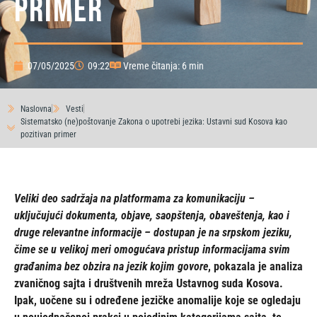
primer
07/05/2025
09:22
Vreme čitanja: 6 min
Naslovna
Vesti
Sistematsko (ne)poštovanje Zakona o upotrebi jezika: Ustavni sud Kosova kao
pozitivan primer
Veliki deo sadržaja na platformama za komunikaciju –
uključujući dokumenta, objave, saopštenja, obaveštenja, kao i
druge relevantne informacije – dostupan je na srpskom jeziku,
čime se u velikoj meri omogućava pristup informacijama svim
građanima bez obzira na jezik kojim govore
, pokazala je analiza
zvaničnog sajta i društvenih mreža Ustavnog suda Kosova.
Ipak, uočene su i određene jezičke anomalije koje se ogledaju