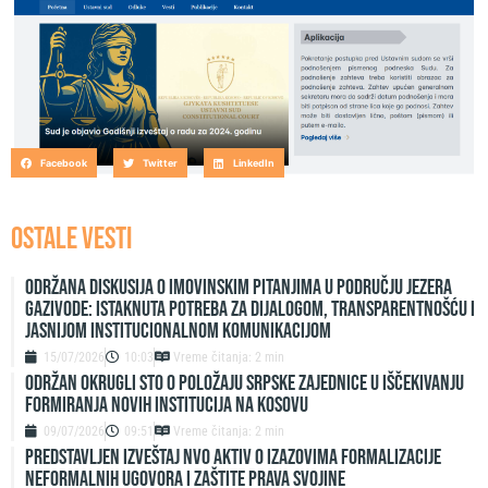
Facebook
Twitter
LinkedIn
OSTALE VESTI
Održana diskusija o imovinskim pitanjima u području jezera
Gazivode: Istaknuta potreba za dijalogom, transparentnošću i
jasnijom institucionalnom komunikacijom
15/07/2026
10:03
Vreme čitanja: 2 min
ODRŽAN OKRUGLI STO O POLOŽAJU SRPSKE ZAJEDNICE U IŠČEKIVANJU
FORMIRANJA NOVIH INSTITUCIJA NA KOSOVU
09/07/2026
09:51
Vreme čitanja: 2 min
Predstavljen izveštaj NVO Aktiv o izazovima formalizacije
neformalnih ugovora i zaštite prava svojine