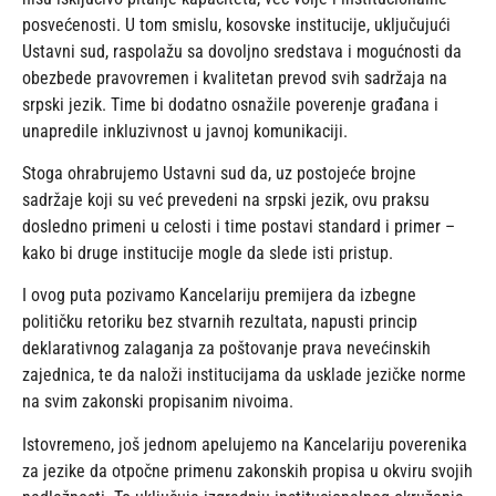
posvećenosti. U tom smislu, kosovske institucije, uključujući
Ustavni sud, raspolažu sa dovoljno sredstava i mogućnosti da
obezbede pravovremen i kvalitetan prevod svih sadržaja na
srpski jezik. Time bi dodatno osnažile poverenje građana i
unapredile inkluzivnost u javnoj komunikaciji.
Stoga ohrabrujemo Ustavni sud da, uz postojeće brojne
sadržaje koji su već prevedeni na srpski jezik, ovu praksu
dosledno primeni u celosti i time postavi standard i primer –
kako bi druge institucije mogle da slede isti pristup.
I ovog puta pozivamo Kancelariju premijera da izbegne
političku retoriku bez stvarnih rezultata, napusti princip
deklarativnog zalaganja za poštovanje prava nevećinskih
zajednica, te da naloži institucijama da usklade jezičke norme
na svim zakonski propisanim nivoima.
Istovremeno, još jednom apelujemo na Kancelariju poverenika
za jezike da otpočne primenu zakonskih propisa u okviru svojih