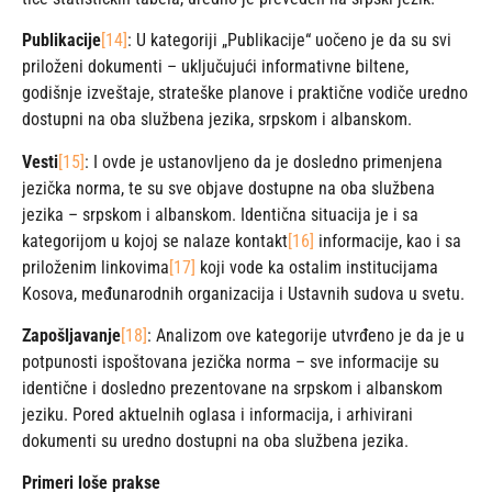
Publikacije
[14]
: U kategoriji „Publikacije“ uočeno je da su svi
priloženi dokumenti – uključujući informativne biltene,
godišnje izveštaje, strateške planove i praktične vodiče uredno
dostupni na oba službena jezika, srpskom i albanskom.
Vesti
[15]
: I ovde je ustanovljeno da je dosledno primenjena
jezička norma, te su sve objave dostupne na oba službena
jezika – srpskom i albanskom. Identična situacija je i sa
kategorijom u kojoj se nalaze kontakt
[16]
informacije, kao i sa
priloženim linkovima
[17]
koji vode ka ostalim institucijama
Kosova, međunarodnih organizacija i Ustavnih sudova u svetu.
Zapošljavanje
[18]
: Analizom ove kategorije utvrđeno je da je u
potpunosti ispoštovana jezička norma – sve informacije su
identične i dosledno prezentovane na srpskom i albanskom
jeziku. Pored aktuelnih oglasa i informacija, i arhivirani
dokumenti su uredno dostupni na oba službena jezika.
Primeri loše prakse