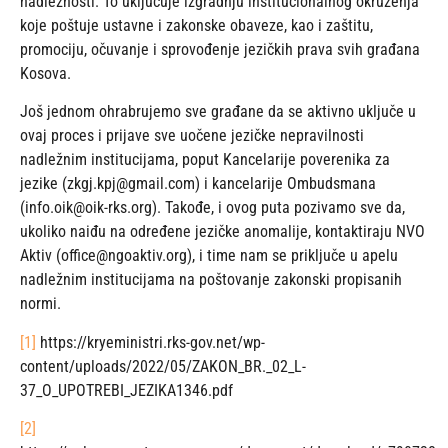
nadležnosti. To uključuje izgradnju institucionalnog okruženja
koje poštuje ustavne i zakonske obaveze, kao i zaštitu,
promociju, očuvanje i sprovođenje jezičkih prava svih građana
Kosova.
Još jednom ohrabrujemo sve građane da se aktivno uključe u
ovaj proces i prijave sve uočene jezičke nepravilnosti
nadležnim institucijama, poput Kancelarije poverenika za
jezike (zkgj.kpj@gmail.com) i kancelarije Ombudsmana
(info.oik@oik-rks.org). Takođe, i ovog puta pozivamo sve da,
ukoliko naiđu na određene jezičke anomalije, kontaktiraju NVO
Aktiv (office@ngoaktiv.org), i time nam se priključe u apelu
nadležnim institucijama na poštovanje zakonski propisanih
normi.
[1]
https://kryeministri.rks-gov.net/wp-
content/uploads/2022/05/ZAKON_BR._02_L-
37_O_UPOTREBI_JEZIKA1346.pdf
[2]