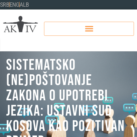
SRB
ENG
ALB
Sistematsko
(ne)poštovanje
Zakona o upotrebi
jezika: Ustavni sud
Kosova kao pozitivan