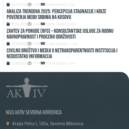
26/05/2026
13:53
Vreme čitanja: 2 min
ANALIZA TRENDOVA 2025: PERCEPCIJA STAGNACIJE I KRIZE
POVERENJA MEĐU SRBIMA NA KOSOVU
29/04/2026
14:47
Vreme čitanja: 2 min
ZAHTEV ZA PONUDE (RFO) – Konsultantske usluge za rodnu
ravnopravnost i procenu održivosti
29/04/2026
10:41
Vreme čitanja: < 1 min
Civilno društvo i mediji o netransparentnosti institucija i
nedostatku informacija
23/04/2026
17:54
Vreme čitanja: 2 min
NGO AKTIV SEVERNA MITROVICA
Kralja Petra I, 183a, Severna Mitrovica