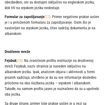
obezbeđeni, oni su dostupni isključivo na engleskom jeziku,
dok titl na srpskom jeziku nedostaje.
Formular za zapošljavanje
[27]
: Primer negativne prakse uočen
je i u priloženom formularu za zapošljavanje. Osim što je
naslovljen na srpskom jeziku, čitav sadržaj dokumenta je na
albanskom.
Društvene mreže
Fejsbuk
[28]
: Na zvaničnom profilu institucije na društvenoj
mreži Fejsbuk, naziv stranice je naveden isključivo na
albanskom jeziku. Ipak, analizom objava i aktivnosti u formi
pisanih sadržaja, utvrđeno je da su sve informacije dosledno
priložene na oba službena jezika – srpskom i albanskom.
Takođe, na samom profilu jasno je naznačeno da su u upotrebi
oba jezika.
Sa druge strane, primer loše prakse uočen je u vezi sa