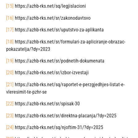
[15]
https://azhb-rks.net/sq/legjislacioni
[16]
https://azhb-rks.net/sr/zakonodavtsvo
[17]
https://azhb-rks.net/sr/uputstvo-za-aplikanta
[18]
https://azhb-rks.net/sr/formulari-za-apliciranje-obrazac-
pokazatelja/?dy=2023
[19]
https://azhb-rks.net/sr/podnetih-dokumenata
[20]
https://azhb-rks.net/sr/izbor-izvestaji
[21]
https://azhb-rks.net/sq/raportet-e-perzgjedhjes-listat-e-
vleresimit-te-pzhr-se
[22]
https://azhb-rks.net/sr/spisak-30
[23]
https://azhb-rks.net/sr/direktna-placanja/?dy=2025
[24]
https://azhb-rks.net/sq/njoftim-31/?dy=2025