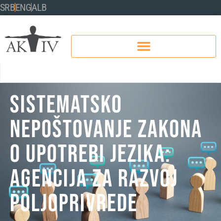
SRB
ENG
ALB
Sistematsko
nepoštovanje Zakona
o upotrebi jezika:
Agencija za razvoj
poljoprivrede