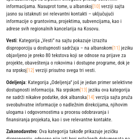
informacijama. Nasuprot tome, u albanskoj
[10]
verziji sajta
jasno su istaknuti svi relevantni kontakti – uključujući
informacije o grantovima, projektima, subvencijama, kao i
adrese svih regionalnih kancelarija na Kosovu.
Vesti
: Kategorija „Vesti“ na sajtu pokazuje izrazitu
disproporciju u dostupnosti sadržaja – na albanskom
[11]
jeziku
objavljeno je preko 80 tekstova koji se odnose na prijave za
projekte, obaveštenja o rokovima i dostupne programe, dok je
na srpskoj
[12]
verziji prisutno svega tri vesti.
Odeljenja
: Kategorija „Odeljenja“ još je jedan primer selektivne
dostupnosti informacija. Na srpskom
[13]
jeziku ova kategorija
ne sadrži nikakve podatke, dok albanska
[14]
verzija sajta pruža
sveobuhvatne informacije o nadležnim direkcijama, njihovim
ulogama i odgovornostima u procesu odobravanja i
finansiranja projekata, kao i sve relevantne kontakte.
Zakonodavstvo
: Ova kategorija takođe prikazuje jezičku
disproporciju, odnosno nije isti broj priloženih dokumenata na