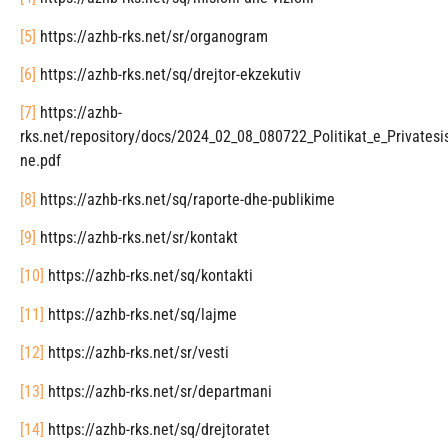
[5]
https://azhb-rks.net/sr/organogram
[6]
https://azhb-rks.net/sq/drejtor-ekzekutiv
[7]
https://azhb-
rks.net/repository/docs/2024_02_08_080722_Politikat_e_Privates
ne.pdf
[8]
https://azhb-rks.net/sq/raporte-dhe-publikime
[9]
https://azhb-rks.net/sr/kontakt
[10]
https://azhb-rks.net/sq/kontakti
[11]
https://azhb-rks.net/sq/lajme
[12]
https://azhb-rks.net/sr/vesti
[13]
https://azhb-rks.net/sr/departmani
[14]
https://azhb-rks.net/sq/drejtoratet