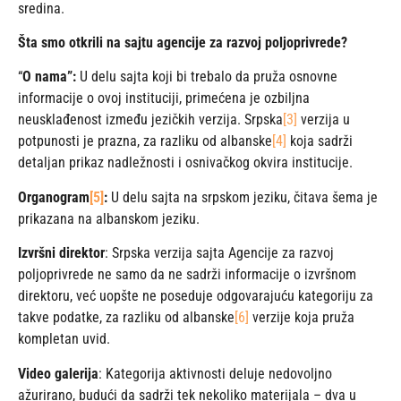
sredina.
Šta smo otkrili na sajtu agencije za razvoj poljoprivrede?
“
O nama”:
U delu sajta koji bi trebalo da pruža osnovne
informacije o ovoj instituciji, primećena je ozbiljna
neusklađenost između jezičkih verzija. Srpska
[3]
verzija u
potpunosti je prazna, za razliku od albanske
[4]
koja sadrži
detaljan prikaz nadležnosti i osnivačkog okvira institucije.
Organogram
[5]
:
U delu sajta na srpskom jeziku, čitava šema je
prikazana na albanskom jeziku.
Izvršni direktor
: Srpska verzija sajta Agencije za razvoj
poljoprivrede ne samo da ne sadrži informacije o izvršnom
direktoru, već uopšte ne poseduje odgovarajuću kategoriju za
takve podatke, za razliku od albanske
[6]
verzije koja pruža
kompletan uvid.
Video galerija
: Kategorija aktivnosti deluje nedovoljno
ažurirano, budući da sadrži tek nekoliko materijala – dva u