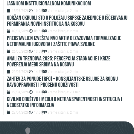
jasnijom institucionalnom komunikacijom
15/07/2026
10:03
Vreme čitanja: 2 min
ODRŽAN OKRUGLI STO O POLOŽAJU SRPSKE ZAJEDNICE U IŠČEKIVANJU
FORMIRANJA NOVIH INSTITUCIJA NA KOSOVU
09/07/2026
09:51
Vreme čitanja: 2 min
Predstavljen izveštaj NVO Aktiv o izazovima formalizacije
neformalnih ugovora i zaštite prava svojine
26/05/2026
13:53
Vreme čitanja: 2 min
ANALIZA TRENDOVA 2025: PERCEPCIJA STAGNACIJE I KRIZE
POVERENJA MEĐU SRBIMA NA KOSOVU
29/04/2026
14:47
Vreme čitanja: 2 min
ZAHTEV ZA PONUDE (RFO) – Konsultantske usluge za rodnu
ravnopravnost i procenu održivosti
29/04/2026
10:41
Vreme čitanja: < 1 min
Civilno društvo i mediji o netransparentnosti institucija i
nedostatku informacija
23/04/2026
17:54
Vreme čitanja: 2 min