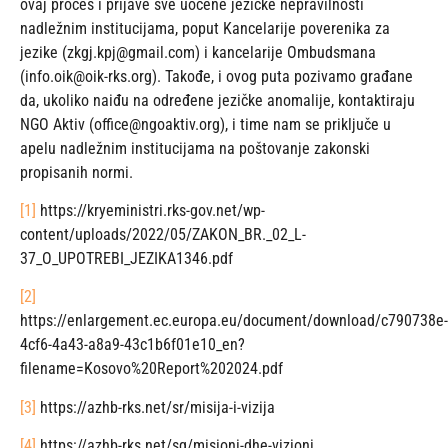
ovaj proces i prijave sve uočene jezičke nepravilnosti
nadležnim institucijama, poput Kancelarije poverenika za
jezike (zkgj.kpj@gmail.com) i kancelarije Ombudsmana
(info.oik@oik-rks.org). Takođe, i ovog puta pozivamo građane
da, ukoliko naiđu na određene jezičke anomalije, kontaktiraju
NGO Aktiv (office@ngoaktiv.org), i time nam se priključe u
apelu nadležnim institucijama na poštovanje zakonski
propisanih normi.
[1]
https://kryeministri.rks-gov.net/wp-
content/uploads/2022/05/ZAKON_BR._02_L-
37_O_UPOTREBI_JEZIKA1346.pdf
[2]
https://enlargement.ec.europa.eu/document/download/c790738e-
4cf6-4a43-a8a9-43c1b6f01e10_en?
filename=Kosovo%20Report%202024.pdf
[3]
https://azhb-rks.net/sr/misija-i-vizija
[4]
https://azhb-rks.net/sq/misioni-dhe-vizioni