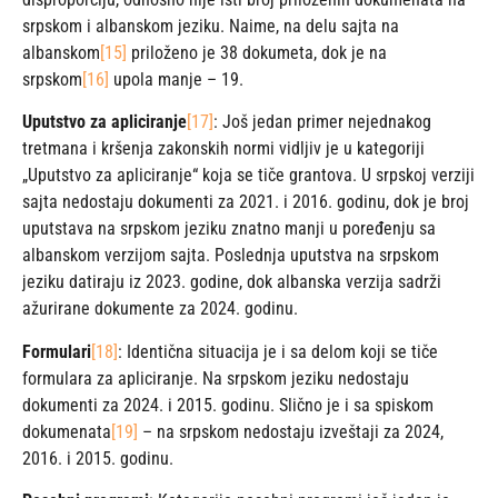
srpskom i albanskom jeziku. Naime, na delu sajta na
albanskom
[15]
priloženo je 38 dokumeta, dok je na
srpskom
[16]
upola manje – 19.
Uputstvo za apliciranje
[17]
: Još jedan primer nejednakog
tretmana i kršenja zakonskih normi vidljiv je u kategoriji
„Uputstvo za apliciranje“ koja se tiče grantova. U srpskoj verziji
sajta nedostaju dokumenti za 2021. i 2016. godinu, dok je broj
uputstava na srpskom jeziku znatno manji u poređenju sa
albanskom verzijom sajta. Poslednja uputstva na srpskom
jeziku datiraju iz 2023. godine, dok albanska verzija sadrži
ažurirane dokumente za 2024. godinu.
Formulari
[18]
: Identična situacija je i sa delom koji se tiče
formulara za apliciranje. Na srpskom jeziku nedostaju
dokumenti za 2024. i 2015. godinu. Slično je i sa spiskom
dokumenata
[19]
– na srpskom nedostaju izveštaji za 2024,
2016. i 2015. godinu.