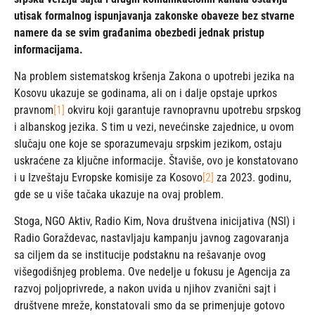
utisak formalnog ispunjavanja zakonske obaveze bez stvarne
namere da se svim građanima obezbedi jednak pristup
informacijama.
Na problem sistematskog kršenja Zakona o upotrebi jezika na
Kosovu ukazuje se godinama, ali on i dalje opstaje uprkos
pravnom
[1]
okviru koji garantuje ravnopravnu upotrebu srpskog
i albanskog jezika. S tim u vezi, nevećinske zajednice, u ovom
slučaju one koje se sporazumevaju srpskim jezikom, ostaju
uskraćene za ključne informacije. Štaviše, ovo je konstatovano
i u Izveštaju Evropske komisije za Kosovo
[2]
za 2023. godinu,
gde se u više tačaka ukazuje na ovaj problem.
Stoga, NGO Aktiv, Radio Kim, Nova društvena inicijativa (NSI) i
Radio Goraždevac, nastavljaju kampanju javnog zagovaranja
sa ciljem da se institucije podstaknu na rešavanje ovog
višegodišnjeg problema. Ove nedelje u fokusu je Agencija za
razvoj poljoprivrede, a nakon uvida u njihov zvanični sajt i
društvene mreže, konstatovali smo da se primenjuje gotovo