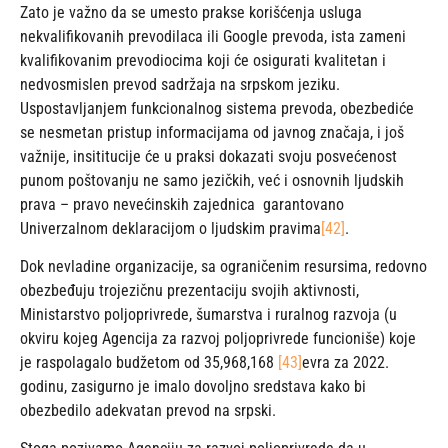
Zato je važno da se umesto prakse korišćenja usluga
nekvalifikovanih prevodilaca ili Google prevoda, ista zameni
kvalifikovanim prevodiocima koji će osigurati kvalitetan i
nedvosmislen prevod sadržaja na srpskom jeziku.
Uspostavljanjem funkcionalnog sistema prevoda, obezbediće
se nesmetan pristup informacijama od javnog značaja, i još
važnije, insititucije će u praksi dokazati svoju posvećenost
punom poštovanju ne samo jezičkih, već i osnovnih ljudskih
prava – pravo nevećinskih zajednica garantovano
Univerzalnom deklaracijom o ljudskim pravima
[42]
.
Dok nevladine organizacije, sa ograničenim resursima, redovno
obezbeđuju trojezičnu prezentaciju svojih aktivnosti,
Ministarstvo poljoprivrede, šumarstva i ruralnog razvoja (u
okviru kojeg Agencija za razvoj poljoprivrede funcioniše) koje
je raspolagalo budžetom od 35,968,168
[43]
evra za 2022.
godinu, zasigurno je imalo dovoljno sredstava kako bi
obezbedilo adekvatan prevod na srpski.