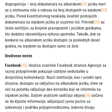
disproporciju – broj dokumenata na albanskom
[32]
jeziku meri
se u stotinama više u odnosu na broj dostupnih na srpskom
[33]
jeziku. Pored kvantitativnog nesklada, kvalitet postojećih
dokumenata na srpskom jeziku je izuzetno loš. Prevodi
[34]
su
često nečitljivi, sa brojnim pravopisnim i jezičkim greškama,
što dodatno obesmišljava njihovu upotrebu. Takođe, dok su
konkursi na albanskom jeziku dostupni za poslednjih deset
godina, na srpskom su dostupni samo za šest.
Društvene mreže
Facebook
[35]
: Analiza zvanične Facebook stranice Agencije za
razvoj poljoprivrede pokazuje ozbiljne nedostatke u
dvojezičnoj komunikaciji. Naziv institucije, kao i uvodni opis
stranice, dostupni su isključivo na albanskom jeziku, čime se
već na početku isključuje deo korisnika koji se informišu na
srpskom jeziku. Daljom analizom sadržaja objava
[36]
uočava
se da ključne informacije, uključujući javne pozive za
subvencije i podršku poljoprivrednicima, redovno bivaju