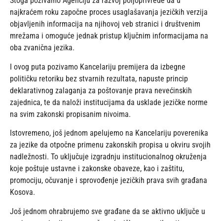
Stoga pozivamo Agenciju za razvoj poljoprivrede da u
najkraćem roku započne proces usaglašavanja jezičkih verzija
objavljenih informacija na njihovoj veb stranici i društvenim
mrežama i omoguće jednak pristup ključnim informacijama na
oba zvanična jezika.
I ovog puta pozivamo Kancelariju premijera da izbegne
političku retoriku bez stvarnih rezultata, napuste princip
deklarativnog zalaganja za poštovanje prava nevećinskih
zajednica, te da naloži institucijama da usklade jezičke norme
na svim zakonski propisanim nivoima.
Istovremeno, još jednom apelujemo na Kancelariju poverenika
za jezike da otpočne primenu zakonskih propisa u okviru svojih
nadležnosti. To uključuje izgradnju institucionalnog okruženja
koje poštuje ustavne i zakonske obaveze, kao i zaštitu,
promociju, očuvanje i sprovođenje jezičkih prava svih građana
Kosova.
Još jednom ohrabrujemo sve građane da se aktivno uključe u