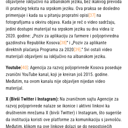
objavljene isključivo na albanskom jeziku, bez ikakvog prevoda
ili pratećeg teksta na srpskom jeziku. Ova praksa se dosledno
primenjuje i kada su u pitanju propratni opisi
[37]
na
fotografijama u okviru objava. Kada je reč o video sadržaju,
jedini dostupni materijal na srpskom jeziku su dva videa iz
2020. godine: „Poziv za aplikaciju za farmere i poljoprivredna
gazdinstva Republike Kosova
[38]
“ i „Poziv za aplikante
direktnih plaćanja Programa za 2020
[39]
.“ Svi ostali video
materijali objavljeni su isključivo na albanskom jeziku.
Youtube
[40]
: Agencija za razvoj poljoprivrede Kosova poseduje
zvanični YouTube kanal, koji je kreiran još 2015. godine.
Međutim, na ovom kanalu nije objavljen nijedan video
materijal.
X (Bivši Twitter i Instagram):
Na zvaničnom sajtu Agencije za
razvoj poljoprivrede nalaze se ikonice i aktivni linkovi ka
društvenim mrežama X (bivši Twitter) i Instagram, što sugeriše
da institucija koristi ove platforme za komunikaciju s javnošću.
Međutim, klikom na ove linkove dolazi se do nepostojećih