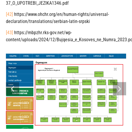
37_O_UPOTREBI_JEZIKA1346.pdf
[42]
https://www.ohchr.org/en/human-rights/universal-
declaration/translations/serbian-latin-srpski
[43]
https://mbpzhr.rks-gov.net/wp-
content/uploads/2024/12/Bujqesia_e_Kosoves_ne_Numra_2023.p