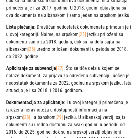
dok su na albanskom dostupna dva dokumenta. Ista situacija
primećena je i za 2017. godinu. U 2018. godini objavljena su
dva dokumenta na albanskom i samo jedan na srpskom jeziku.
Lista plaćanja
: Drastičan nedostatak dokumenata primetan je i
u ovoj kategoriji. Naime, na srpskom
[25]
jeziku priloženi su
dokumenti samo za 2018. godinu, dok su na delu sajta na
albanskom
[26]
uredno priloženi dokumenti u peiodu od 2018.
do 2022. godine.
Apliciranje za subvencije
[27]
: Što se tiče dela u kojem se
nalaze dokumenti za prijavu za određenu subvenciju, uočen je
nedostatak dokumenta za 2022. godinu na srpskom jeziku. Ista
situacija je i sa 2018. i 2016. godinom.
Dokumentacija za apliciranje
: I u ovoj kategoriji primećena je
izražena neravnoteža u dostupnosti informacija na
srpskom
[28]
i albanskom
[29]
jeziku. U albanskoj verziji sajta
dokumenti su uredno dostupni za svaki godinu u periodu od
2016. do 2025. godine, dok su na srpskoj verziji objavljeni