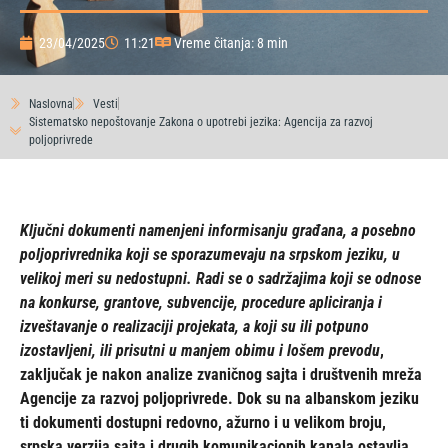
23/04/2025
11:21
Vreme čitanja: 8 min
Naslovna
Vesti
Sistematsko nepoštovanje Zakona o upotrebi jezika: Agencija za razvoj
poljoprivrede
Ključni dokumenti namenjeni informisanju građana, a posebno
poljoprivrednika koji se sporazumevaju na srpskom jeziku, u
velikoj meri su nedostupni. Radi se o sadržajima koji se odnose
na konkurse, grantove, subvencije, procedure apliciranja i
izveštavanje o realizaciji projekata, a koji su ili potpuno
izostavljeni, ili prisutni u manjem obimu i lošem prevodu
,
zaključak je nakon analize zvaničnog sajta i društvenih mreža
Agencije za razvoj poljoprivrede. Dok su na albanskom jeziku
ti dokumenti dostupni redovno, ažurno i u velikom broju,
srpska verzija sajta i drugih komunikacionih kanala ostavlja