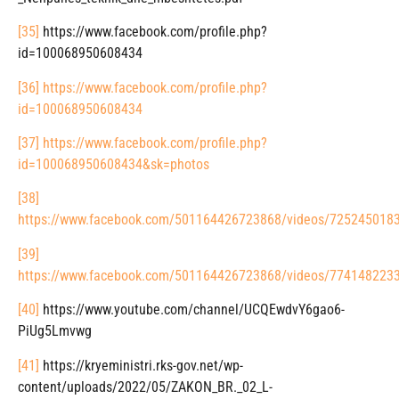
[35]
https://www.facebook.com/profile.php?
id=100068950608434
[36]
https://www.facebook.com/profile.php?
id=100068950608434
[37]
https://www.facebook.com/profile.php?
id=100068950608434&sk=photos
[38]
https://www.facebook.com/501164426723868/videos/725245018
[39]
https://www.facebook.com/501164426723868/videos/774148223
[40]
https://www.youtube.com/channel/UCQEwdvY6gao6-
PiUg5Lmvwg
[41]
https://kryeministri.rks-gov.net/wp-
content/uploads/2022/05/ZAKON_BR._02_L-