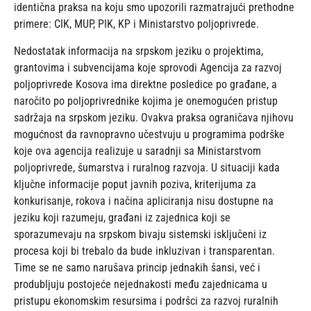
identična praksa na koju smo upozorili razmatrajući prethodne
primere: CIK, MUP, PIK, KP i Ministarstvo poljoprivrede.
Nedostatak informacija na srpskom jeziku o projektima,
grantovima i subvencijama koje sprovodi Agencija za razvoj
poljoprivrede Kosova ima direktne posledice po građane, a
naročito po poljoprivrednike kojima je onemogućen pristup
sadržaja na srpskom jeziku. Ovakva praksa ograničava njihovu
mogućnost da ravnopravno učestvuju u programima podrške
koje ova agencija realizuje u saradnji sa Ministarstvom
poljoprivrede, šumarstva i ruralnog razvoja. U situaciji kada
ključne informacije poput javnih poziva, kriterijuma za
konkurisanje, rokova i načina apliciranja nisu dostupne na
jeziku koji razumeju, građani iz zajednica koji se
sporazumevaju na srpskom bivaju sistemski isključeni iz
procesa koji bi trebalo da bude inkluzivan i transparentan.
Time se ne samo narušava princip jednakih šansi, već i
produbljuju postojeće nejednakosti među zajednicama u
pristupu ekonomskim resursima i podršci za razvoj ruralnih