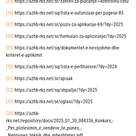
[25]
https://azhb-rks.net/sr/zahtev-za-placanje-i-kontrolnu-listu
[26]
https://azhb-rks.net/sq/lista-e-autorizuar-per-pagese-85
[27]
https://azhb-rks.net/sr/poziv-za-aplikacije-69/?dy=2025
[28]
https://azhb-rks.net/sr/formulari-za-apliciranje/?dy=2025
[29]
https://azhb-rks.net/sq/dokumentet-e-nevojshme-dhe-
kriteret-e-aplikimit
[30]
https://azhb-rks.net/sq/lista-e-perfituesve/?dy=2024
[31]
https://azhb-rks.net/sr/spisak
[32]
https://azhb-rks.net/sq/shpallje/?dy=2025
[33]
https://azhb-rks.net/sr/oglasi/?dy=2025
[34]
https://azhb-
rks.net/repository/docs/2025_01_30_084336_Konkurs_-
_Per_plotesimin_e_vendeve_te_punes_-
_Nenpunes_teknik_dhe_mbeshtetes.pdf