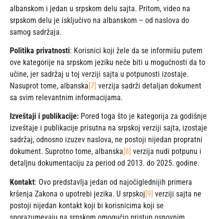
albanskom i jedan u srpskom delu sajta. Pritom, video na
srpskom delu je isključivo na albanskom – od naslova do
samog sadržaja.
Politika privatnosti
: Korisnici koji žele da se informišu putem
ove kategorije na srpskom jeziku neće biti u mogućnosti da to
učine, jer sadržaj u toj verziji sajta u potpunosti izostaje.
Nasuprot tome, albanska
[7]
verzija sadrži detaljan dokument
sa svim relevantnim informacijama.
Izveštaji i publikacije:
Pored toga što je kategorija za godišnje
izveštaje i publikacije prisutna na srpskoj verziji sajta, izostaje
sadržaj, odnosno izuzev naslova, ne postoji nijedan propratni
dokument. Suprotno tome, albanska
[8]
verzija nudi potpunu i
detaljnu dokumentaciju za period od 2013. do 2025. godine.
Kontakt
: Ovo predstavlja jedan od najočiglednijih primera
kršenja Zakona o upotrebi jezika. U srpskoj
[9]
verziji sajta ne
postoji nijedan kontakt koji bi korisnicima koji se
sporazumevaju na srpskom omogućio pristup osnovnim