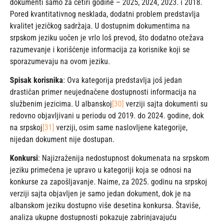
dokumenti samo za četiri godine – 2025, 2024, 2023. i 2018.
Pored kvantitativnog nesklada, dodatni problem predstavlja
kvalitet jezičkog sadržaja. U dostupnim dokumentima na
srpskom jeziku uočen je vrlo loš prevod, što dodatno otežava
razumevanje i korišćenje informacija za korisnike koji se
sporazumevaju na ovom jeziku.
Spisak korisnika
: Ova kategorija predstavlja još jedan
drastičan primer neujednačene dostupnosti informacija na
službenim jezicima. U albanskoj
[30]
verziji sajta dokumenti su
redovno objavljivani u periodu od 2019. do 2024. godine, dok
na srpskoj
[31]
verziji, osim same naslovljene kategorije,
nijedan dokument nije dostupan.
Konkursi
: Najizraženija nedostupnost dokumenata na srpskom
jeziku primećena je upravo u kategoriji koja se odnosi na
konkurse za zapošljavanje. Naime, za 2025. godinu na srpskoj
verziji sajta objavljen je samo jedan dokument, dok je na
albanskom jeziku dostupno više desetina konkursa. Štaviše,
analiza ukupne dostupnosti pokazuje zabrinjavajuću