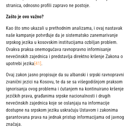
stranica, odnosno profili zapravo ne postoje.
Zašto je ovo važno?
Kao što smo ukazali u prethodnim analizama, i ovaj nastavak
naše kampanje potvrđuje da je sistematsko zanemarivanje
srpskog jezika u kosovskim institucijama ozbiljan problem.
Ovakva praksa onemogućava ravnopravno informisanje
nevećinskih zajednica i predstavlja direktno kršenje Zakona o
upotrebi jezika
[41]
.
Ovaj zakon jasno propisuje da su albanski i srpski ravnopravni
zvanični jezici na Kosovu, te da se sa višegodišnjom praksom
ignorisanja ovog problema i ćutanjem na kontinuirano kršenje
jezičkih prava, građanima srpske nacionalnosti i drugih
nevećinskih zajednica koje se oslanjaju na informacije
dostupne na srpskom jeziku uskraćuju Ustavom i zakonima
garantovana prava na jednak pristup informacijama od javnog
značaja.