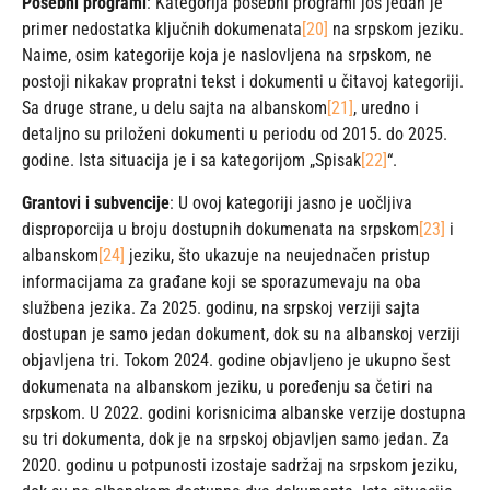
Posebni programi
: Kategorija posebni programi još jedan je
primer nedostatka ključnih dokumenata
[20]
na srpskom jeziku.
Naime, osim kategorije koja je naslovljena na srpskom, ne
postoji nikakav propratni tekst i dokumenti u čitavoj kategoriji.
Sa druge strane, u delu sajta na albanskom
[21]
, uredno i
detaljno su priloženi dokumenti u periodu od 2015. do 2025.
godine. Ista situacija je i sa kategorijom „Spisak
[22]
“.
Grantovi i subvencije
: U ovoj kategoriji jasno je uočljiva
disproporcija u broju dostupnih dokumenata na srpskom
[23]
i
albanskom
[24]
jeziku, što ukazuje na neujednačen pristup
informacijama za građane koji se sporazumevaju na oba
službena jezika. Za 2025. godinu, na srpskoj verziji sajta
dostupan je samo jedan dokument, dok su na albanskoj verziji
objavljena tri. Tokom 2024. godine objavljeno je ukupno šest
dokumenata na albanskom jeziku, u poređenju sa četiri na
srpskom. U 2022. godini korisnicima albanske verzije dostupna
su tri dokumenta, dok je na srpskoj objavljen samo jedan. Za
2020. godinu u potpunosti izostaje sadržaj na srpskom jeziku,