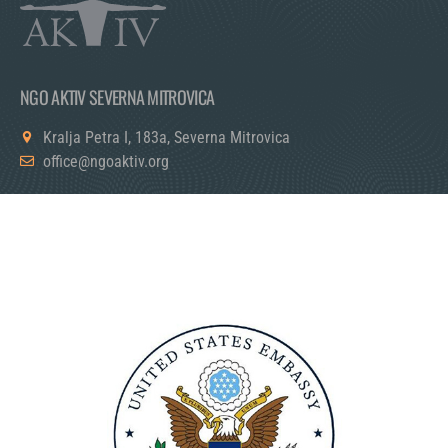
NGO AKTIV SEVERNA MITROVICA
Kralja Petra I, 183a, Severna Mitrovica
office@ngoaktiv.org