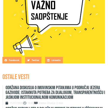
Facebook
Twitter
LinkedIn
OSTALE VESTI
Održana diskusija o imovinskim pitanjima u području jezera
Gazivode: Istaknuta potreba za dijalogom, transparentnošću i
jasnijom institucionalnom komunikacijom
15/07/2026
10:03
Vreme čitanja: 2 min