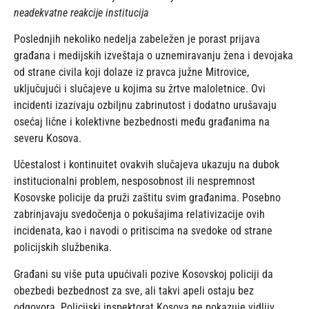
neadekvatne reakcije institucija
Poslednjih nekoliko nedelja zabeležen je porast prijava
građana i medijskih izveštaja o uznemiravanju žena i devojaka
od strane civila koji dolaze iz pravca južne Mitrovice,
uključujući i slučajeve u kojima su žrtve maloletnice. Ovi
incidenti izazivaju ozbiljnu zabrinutost i dodatno urušavaju
osećaj lične i kolektivne bezbednosti među građanima na
severu Kosova.
Učestalost i kontinuitet ovakvih slučajeva ukazuju na dubok
institucionalni problem, nesposobnost ili nespremnost
Kosovske policije da pruži zaštitu svim građanima. Posebno
zabrinjavaju svedočenja o pokušajima relativizacije ovih
incidenata, kao i navodi o pritiscima na svedoke od strane
policijskih službenika.
Građani su više puta upućivali pozive Kosovskoj policiji da
obezbedi bezbednost za sve, ali takvi apeli ostaju bez
odgovora. Policijski inspektorat Kosova ne pokazuje vidljiv