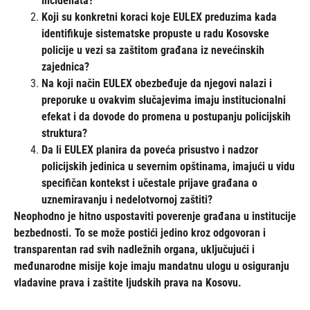
incidenata?
Koji su konkretni koraci koje EULEX preduzima kada
identifikuje sistematske propuste u radu Kosovske
policije u vezi sa zaštitom građana iz nevećinskih
zajednica?
Na koji način EULEX obezbeđuje da njegovi nalazi i
preporuke u ovakvim slučajevima imaju institucionalni
efekat i da dovode do promena u postupanju policijskih
struktura?
Da li EULEX planira da poveća prisustvo i nadzor
policijskih jedinica u severnim opštinama, imajući u vidu
specifičan kontekst i učestale prijave građana o
uznemiravanju i nedelotvornoj zaštiti?
Neophodno je hitno uspostaviti poverenje građana u institucije
bezbednosti. To se može postići jedino kroz odgovoran i
transparentan rad svih nadležnih organa, uključujući i
međunarodne misije koje imaju mandatnu ulogu u osiguranju
vladavine prava i zaštite ljudskih prava na Kosovu.