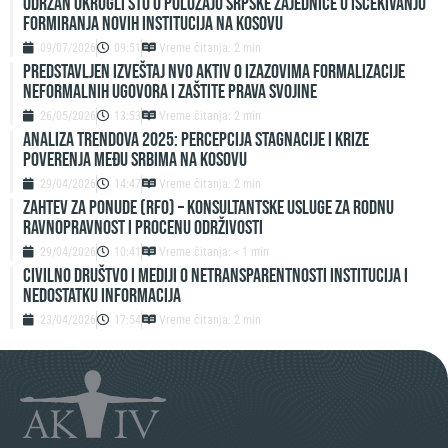
ODRŽAN OKRUGLI STO O POLOŽAJU SRPSKE ZAJEDNICE U IŠČEKIVANJU
FORMIRANJA NOVIH INSTITUCIJA NA KOSOVU
09/07/2026
09:51
Vreme čitanja: 2 min
Predstavljen izveštaj NVO Aktiv o izazovima formalizacije
neformalnih ugovora i zaštite prava svojine
26/05/2026
13:53
Vreme čitanja: 2 min
ANALIZA TRENDOVA 2025: PERCEPCIJA STAGNACIJE I KRIZE
POVERENJA MEĐU SRBIMA NA KOSOVU
29/04/2026
14:47
Vreme čitanja: 2 min
ZAHTEV ZA PONUDE (RFO) – Konsultantske usluge za rodnu
ravnopravnost i procenu održivosti
29/04/2026
10:41
Vreme čitanja: < 1 min
Civilno društvo i mediji o netransparentnosti institucija i
nedostatku informacija
23/04/2026
17:54
Vreme čitanja: 2 min