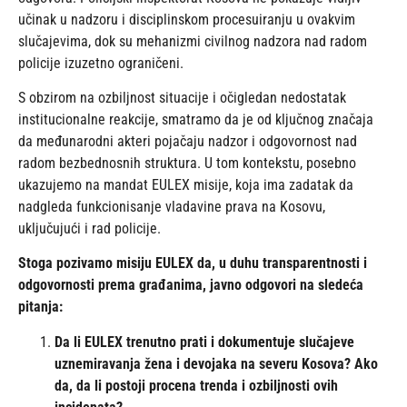
učinak u nadzoru i disciplinskom procesuiranju u ovakvim
slučajevima, dok su mehanizmi civilnog nadzora nad radom
policije izuzetno ograničeni.
S obzirom na ozbiljnost situacije i očigledan nedostatak
institucionalne reakcije, smatramo da je od ključnog značaja
da međunarodni akteri pojačaju nadzor i odgovornost nad
radom bezbednosnih struktura. U tom kontekstu, posebno
ukazujemo na mandat EULEX misije, koja ima zadatak da
nadgleda funkcionisanje vladavine prava na Kosovu,
uključujući i rad policije.
Stoga pozivamo misiju EULEX da, u duhu transparentnosti i
odgovornosti prema građanima, javno odgovori na sledeća
pitanja:
Da li EULEX trenutno prati i dokumentuje slučajeve
uznemiravanja žena i devojaka na severu Kosova? Ako
da, da li postoji procena trenda i ozbiljnosti ovih