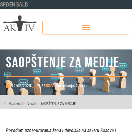
SRB
ENG
ALB
SAOPŠTENJE ZA MEDIJE
12/05/2025
08:35
Vreme čitanja: 2 min
Naslovna
Vesti
SAOPŠTENJE ZA MEDIJE
Povodom uznemiravanja žena i devojaka na severu Kosova i