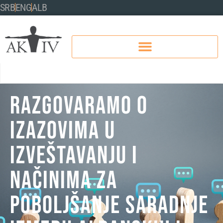
SRB
ENG
ALB
Razgovaramo o
izazovima u
izveštavanju i
načinima za
poboljšanje saradnje