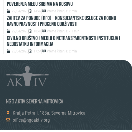
POVERENJA MEĐU SRBIMA NA KOSOVU
29/04/2026
14:47
Vreme čitanja: 2 min
ZAHTEV ZA PONUDE (RFO) – Konsultantske usluge za rodnu
ravnopravnost i procenu održivosti
29/04/2026
10:41
Vreme čitanja: < 1 min
Civilno društvo i mediji o netransparentnosti institucija i
nedostatku informacija
23/04/2026
17:54
Vreme čitanja: 2 min
NGO AKTIV SEVERNA MITROVICA
Kralja Petra I, 183a, Severna Mitrovica
office@ngoaktiv.org