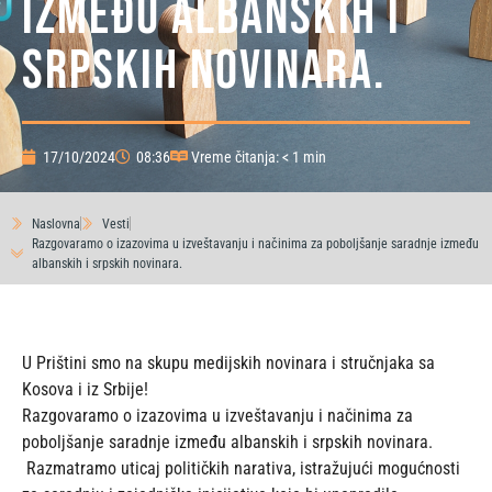
između albanskih i
srpskih novinara.
17/10/2024
08:36
Vreme čitanja: < 1 min
Naslovna
Vesti
Razgovaramo o izazovima u izveštavanju i načinima za poboljšanje saradnje između
albanskih i srpskih novinara.
U Prištini smo na skupu medijskih novinara i stručnjaka sa
Kosova i iz Srbije!
Razgovaramo o izazovima u izveštavanju i načinima za
poboljšanje saradnje između albanskih i srpskih novinara.
Razmatramo uticaj političkih narativa, istražujući mogućnosti