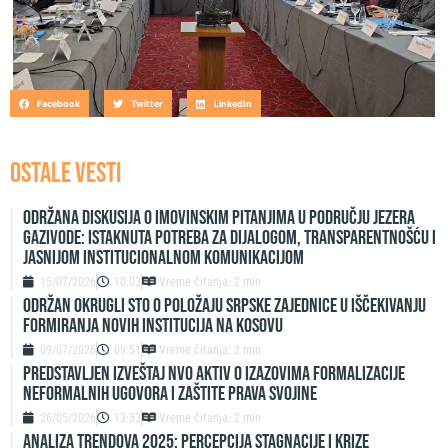
Facebook
Twitter
LinkedIn
OSTALE VESTI
Održana diskusija o imovinskim pitanjima u području jezera
Gazivode: Istaknuta potreba za dijalogom, transparentnošću i
jasnijom institucionalnom komunikacijom
15/07/2026
10:03
Vreme čitanja: 2 min
ODRŽAN OKRUGLI STO O POLOŽAJU SRPSKE ZAJEDNICE U IŠČEKIVANJU
FORMIRANJA NOVIH INSTITUCIJA NA KOSOVU
09/07/2026
09:51
Vreme čitanja: 2 min
Predstavljen izveštaj NVO Aktiv o izazovima formalizacije
neformalnih ugovora i zaštite prava svojine
26/05/2026
13:53
Vreme čitanja: 2 min
ANALIZA TRENDOVA 2025: PERCEPCIJA STAGNACIJE I KRIZE