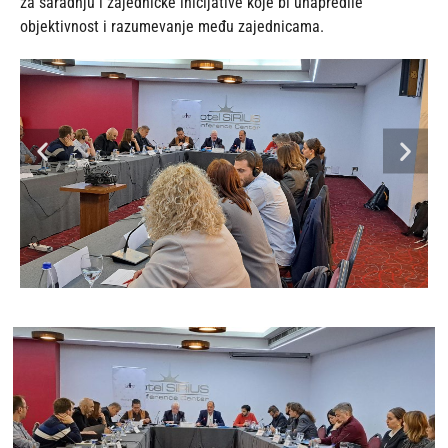
za saradnju i zajedničke inicijative koje bi unapredile
objektivnost i razumevanje među zajednicama.