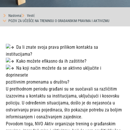
Naslovna
Vesti
POZIV ZA UČEŠĆE NA TRENINGU O GRAĐANSKIM PRAVIMA I AKTIVIZMU
Da li znate svoja prava prilikom kontakta sa
institucijama?
Kako možete efikasno da ih zaštitite?
Na koji način možete da se aktivno uključite i
doprinesete
pozitivnim promenama u društvu?
U prethodnom periodu građani su se suočavali sa različitim
izazovima u kontaktu sa institucijama, uključujući i kosovsku
policiju. U određenim situacijama, došlo je do nejasnoća u
ostvarivanju prava pojedinaca, što pokazuje potrebu za boljim
informisanjem i osnaživanjem zajednice.
Povodom toga, NVO Aktiv organizuje trening o građanskim