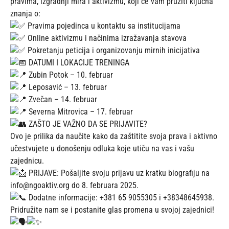
pravima, izgradnji mira i aktivizmu, koji će vam pružiti ključna
znanja o:
Pravima pojedinca u kontaktu sa institucijama
Online aktivizmu i načinima izražavanja stavova
Pokretanju peticija i organizovanju mirnih inicijativa
DATUMI I LOKACIJE TRENINGA
Zubin Potok – 10. februar
Leposavić – 13. februar
Zvečan – 14. februar
Severna Mitrovica – 17. februar
ZAŠTO JE VAŽNO DA SE PRIJAVITE?
Ovo je prilika da naučite kako da zaštitite svoja prava i aktivno
učestvujete u donošenju odluka koje utiču na vas i vašu
zajednicu.
PRIJAVE: Pošaljite svoju prijavu uz kratku biografiju na
info@ngoaktiv.org do 8. februara 2025.
Dodatne informacije: +381 65 9055305 i +38348645938.
Pridružite nam se i postanite glas promena u svojoj zajednici!