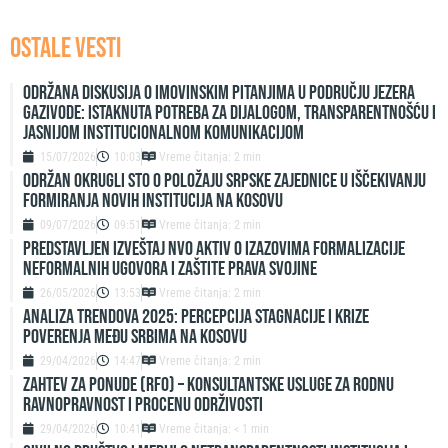
OSTALE VESTI
Održana diskusija o imovinskim pitanjima u području jezera
Gazivode: Istaknuta potreba za dijalogom, transparentnošću i
jasnijom institucionalnom komunikacijom
15/07/2026
10:03
Vreme čitanja: 2 min
ODRŽAN OKRUGLI STO O POLOŽAJU SRPSKE ZAJEDNICE U IŠČEKIVANJU
FORMIRANJA NOVIH INSTITUCIJA NA KOSOVU
09/07/2026
09:51
Vreme čitanja: 2 min
Predstavljen izveštaj NVO Aktiv o izazovima formalizacije
neformalnih ugovora i zaštite prava svojine
26/05/2026
13:53
Vreme čitanja: 2 min
ANALIZA TRENDOVA 2025: PERCEPCIJA STAGNACIJE I KRIZE
POVERENJA MEĐU SRBIMA NA KOSOVU
29/04/2026
14:47
Vreme čitanja: 2 min
ZAHTEV ZA PONUDE (RFO) – Konsultantske usluge za rodnu
ravnopravnost i procenu održivosti
29/04/2026
10:41
Vreme čitanja: < 1 min