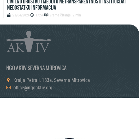
Civilno društvo i mediji o netransparentnosti institucija i
nedostatku informacija
23/04/2026
17:54
Vreme čitanja: 2 min
NGO AKTIV SEVERNA MITROVICA
Kralja Petra I, 183a, Severna Mitrovica
office@ngoaktiv.org