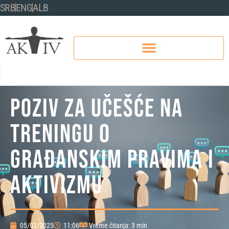
SRB
ENG
ALB
POZIV ZA UČEŠĆE NA
TRENINGU O
GRAĐANSKIM PRAVIMA I
AKTIVIZMU
05/02/2025
11:06
Vreme čitanja: 3 min