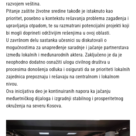
razvojem veština.
Pitanje zaštite životne sredine takođe je istaknuto kao
prioritet, posebno u kontekstu rešavanja problema zagađenja i
upravljanja otpadom, te su razmatrani potencijalni projekti koji
bi mogli doprineti održivijim rešenjima u ovoj oblasti.
U završnom delu sastanka učesnici su diskutovali o
mogućnostima za unapređenje saradnje i jačanje partnerstava
između lokalnih i međunarodnih aktera. Zaključeno je da je
neophodno dodatno osnažiti ulogu civilnog društva u
procesima donošenja odluka i osigurati da se prioriteti lokalnih
zajednica prepoznaju i rešavaju na centralnom i lokalnom
nivou.
Ova inicijativa deo je kontinuiranih napora ka jačanju
međuetničkog dijaloga i izgradnji stabilnog i prosperitetnog
okruženja na severu Kosova.