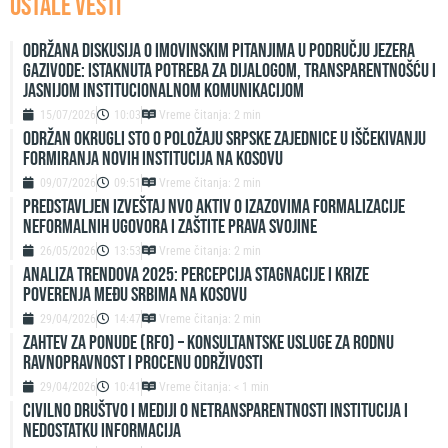
OSTALE VESTI
Održana diskusija o imovinskim pitanjima u području jezera
Gazivode: Istaknuta potreba za dijalogom, transparentnošću i
jasnijom institucionalnom komunikacijom
15/07/2026
10:03
Vreme čitanja: 2 min
ODRŽAN OKRUGLI STO O POLOŽAJU SRPSKE ZAJEDNICE U IŠČEKIVANJU
FORMIRANJA NOVIH INSTITUCIJA NA KOSOVU
09/07/2026
09:51
Vreme čitanja: 2 min
Predstavljen izveštaj NVO Aktiv o izazovima formalizacije
neformalnih ugovora i zaštite prava svojine
26/05/2026
13:53
Vreme čitanja: 2 min
ANALIZA TRENDOVA 2025: PERCEPCIJA STAGNACIJE I KRIZE
POVERENJA MEĐU SRBIMA NA KOSOVU
29/04/2026
14:47
Vreme čitanja: 2 min
ZAHTEV ZA PONUDE (RFO) – Konsultantske usluge za rodnu
ravnopravnost i procenu održivosti
29/04/2026
10:41
Vreme čitanja: < 1 min
Civilno društvo i mediji o netransparentnosti institucija i
nedostatku informacija