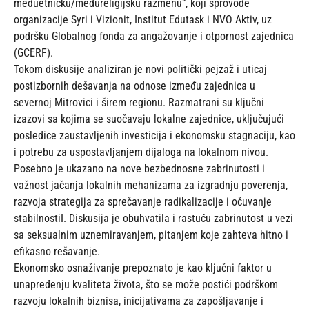
međuetničku/međureligijsku razmenu“, koji sprovode
organizacije Syri i Vizionit, Institut Edutask i NVO Aktiv, uz
podršku Globalnog fonda za angažovanje i otpornost zajednica
(GCERF).
Tokom diskusije analiziran je novi politički pejzaž i uticaj
postizbornih dešavanja na odnose između zajednica u
severnoj Mitrovici i širem regionu. Razmatrani su ključni
izazovi sa kojima se suočavaju lokalne zajednice, uključujući
posledice zaustavljenih investicija i ekonomsku stagnaciju, kao
i potrebu za uspostavljanjem dijaloga na lokalnom nivou.
Posebno je ukazano na nove bezbednosne zabrinutosti i
važnost jačanja lokalnih mehanizama za izgradnju poverenja,
razvoja strategija za sprečavanje radikalizacije i očuvanje
stabilnostiI. Diskusija je obuhvatila i rastuću zabrinutost u vezi
sa seksualnim uznemiravanjem, pitanjem koje zahteva hitno i
efikasno rešavanje.
Ekonomsko osnaživanje prepoznato je kao ključni faktor u
unapređenju kvaliteta života, što se može postići podrškom
razvoju lokalnih biznisa, inicijativama za zapošljavanje i