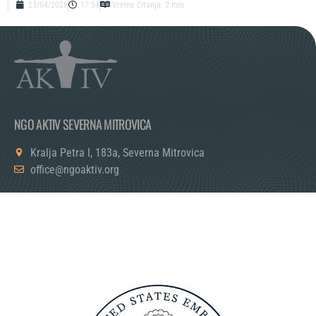
23/04/2026
17:54
Vreme čitanja: 2 min
NGO AKTIV SEVERNA MITROVICA
Kralja Petra I, 183a, Severna Mitrovica
office@ngoaktiv.org