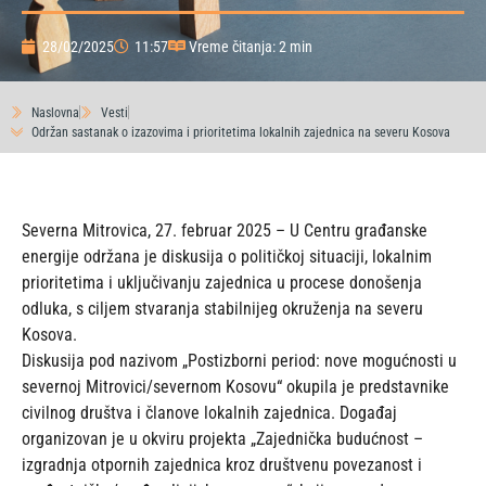
28/02/2025
11:57
Vreme čitanja: 2 min
Naslovna
Vesti
Održan sastanak o izazovima i prioritetima lokalnih zajednica na severu Kosova
Severna Mitrovica, 27. februar 2025 – U Centru građanske
energije održana je diskusija o političkoj situaciji, lokalnim
prioritetima i uključivanju zajednica u procese donošenja
odluka, s ciljem stvaranja stabilnijeg okruženja na severu
Kosova.
Diskusija pod nazivom „Postizborni period: nove mogućnosti u
severnoj Mitrovici/severnom Kosovu“ okupila je predstavnike
civilnog društva i članove lokalnih zajednica. Događaj
organizovan je u okviru projekta „Zajednička budućnost –
izgradnja otpornih zajednica kroz društvenu povezanost i