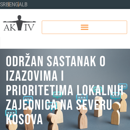
SRB
ENG
ALB
Održan sastanak o
izazovima i
prioritetima lokalnih
zajednica na severu
Kosova