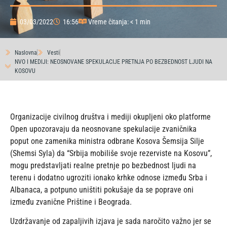
03/03/2022
16:56
Vreme čitanja: < 1 min
Naslovna
Vesti
NVO I MEDIJI: NEOSNOVANE SPEKULACIJE PRETNJA PO BEZBEDNOST LJUDI NA
KOSOVU
Organizacije civilnog društva i mediji okupljeni oko platforme
Open upozoravaju da neosnovane spekulacije zvaničnika
poput one zamenika ministra odbrane Kosova Šemsija Silje
(Shemsi Syla) da “Srbija mobiliše svoje rezerviste na Kosovu”,
mogu predstavljati realne pretnje po bezbednost ljudi na
terenu i dodatno ugroziti ionako krhke odnose između Srba i
Albanaca, a potpuno uništiti pokušaje da se poprave oni
između zvanične Prištine i Beograda.
Uzdržavanje od zapaljivih izjava je sada naročito važno jer se