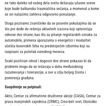
ne tako daleko od našeg dela sveta dešavaju užasne scene
koje bude balkanska traumatična sećanja, a momenat u kome
se svi nalazimo zahteva odgovorno ponašanje.
Stoga pozivamo zvaničnike da se posvete pokušajima da se
što pre dođe do rešenja aktuelnih izazova koji opterećuju
odnose dve strane, kao što su pitanje registarskih oznaka za
automobile, primena sporazuma o energetici i modalitet
učešća kosovskih Srba na predstojećim izborima koji su
raspisani za početak narednog meseca.
Svaki pozitivan ishod i dogovor dve strane pokazao bi da
problemi mogu da se rešavaju u duhu međusobnog
razumevanja i tolerancije, a sve u cilju boljeg života i
pomirenja građana.
Saopštenje su potpisali:
Aktiv, Centar za afirmativne društvene akcije (CASA), Centar za
prava manjinskih zajednica (CRMC), Crno-beli svet, Ekološko