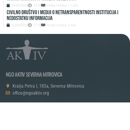
29/04/2026
10:41
Vreme čitanja: < 1 min
Civilno društvo i mediji o netransparentnosti institucija i
nedostatku informacija
23/04/2026
17:54
Vreme čitanja: 2 min
NGO AKTIV SEVERNA MITROVICA
Kralja Petra I, 183a, Severna Mitrovica
office@ngoaktiv.org