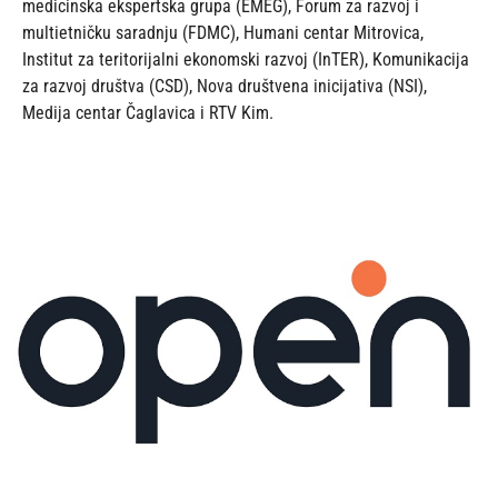
medicinska ekspertska grupa (EMEG), Forum za razvoj i
multietničku saradnju (FDMC), Humani centar Mitrovica,
Institut za teritorijalni ekonomski razvoj (InTER), Komunikacija
za razvoj društva (CSD), Nova društvena inicijativa (NSI),
Medija centar Čaglavica i RTV Kim.