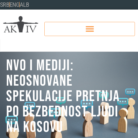
SRB
ENG
ALB
NVO I MEDIJI:
NEOSNOVANE
SPEKULACIJE PRETNJA
PO BEZBEDNOST LJUDI
NA KOSOVU