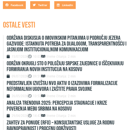
Facebook
Twitter
LinkedIn
OSTALE VESTI
Održana diskusija o imovinskim pitanjima u području jezera
Gazivode: Istaknuta potreba za dijalogom, transparentnošću i
jasnijom institucionalnom komunikacijom
15/07/2026
10:03
Vreme čitanja: 2 min
ODRŽAN OKRUGLI STO O POLOŽAJU SRPSKE ZAJEDNICE U IŠČEKIVANJU
FORMIRANJA NOVIH INSTITUCIJA NA KOSOVU
09/07/2026
09:51
Vreme čitanja: 2 min
Predstavljen izveštaj NVO Aktiv o izazovima formalizacije
neformalnih ugovora i zaštite prava svojine
26/05/2026
13:53
Vreme čitanja: 2 min
ANALIZA TRENDOVA 2025: PERCEPCIJA STAGNACIJE I KRIZE
POVERENJA MEĐU SRBIMA NA KOSOVU
29/04/2026
14:47
Vreme čitanja: 2 min
ZAHTEV ZA PONUDE (RFO) – Konsultantske usluge za rodnu
ravnopravnost i procenu održivosti