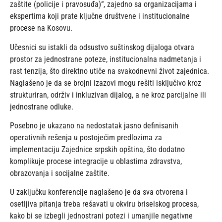
zaštite (policije i pravosuđa)“, zajedno sa organizacijama i
ekspertima koji prate ključne društvene i institucionalne
procese na Kosovu.
Učesnici su istakli da odsustvo suštinskog dijaloga otvara
prostor za jednostrane poteze, institucionalna nadmetanja i
rast tenzija, što direktno utiče na svakodnevni život zajednica.
Naglašeno je da se brojni izazovi mogu rešiti isključivo kroz
strukturiran, održiv i inkluzivan dijalog, a ne kroz parcijalne ili
jednostrane odluke.
Posebno je ukazano na nedostatak jasno definisanih
operativnih rešenja u postojećim predlozima za
implementaciju Zajednice srpskih opština, što dodatno
komplikuje procese integracije u oblastima zdravstva,
obrazovanja i socijalne zaštite.
U zaključku konferencije naglašeno je da sva otvorena i
osetljiva pitanja treba rešavati u okviru briselskog procesa,
kako bi se izbegli jednostrani potezi i umanjile negativne