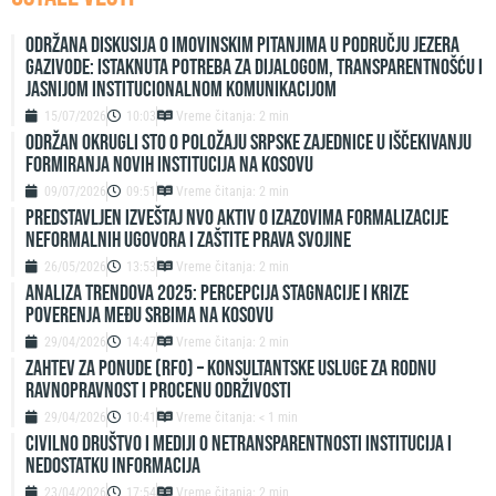
Održana diskusija o imovinskim pitanjima u području jezera
Gazivode: Istaknuta potreba za dijalogom, transparentnošću i
jasnijom institucionalnom komunikacijom
15/07/2026
10:03
Vreme čitanja: 2 min
ODRŽAN OKRUGLI STO O POLOŽAJU SRPSKE ZAJEDNICE U IŠČEKIVANJU
FORMIRANJA NOVIH INSTITUCIJA NA KOSOVU
09/07/2026
09:51
Vreme čitanja: 2 min
Predstavljen izveštaj NVO Aktiv o izazovima formalizacije
neformalnih ugovora i zaštite prava svojine
26/05/2026
13:53
Vreme čitanja: 2 min
ANALIZA TRENDOVA 2025: PERCEPCIJA STAGNACIJE I KRIZE
POVERENJA MEĐU SRBIMA NA KOSOVU
29/04/2026
14:47
Vreme čitanja: 2 min
ZAHTEV ZA PONUDE (RFO) – Konsultantske usluge za rodnu
ravnopravnost i procenu održivosti
29/04/2026
10:41
Vreme čitanja: < 1 min
Civilno društvo i mediji o netransparentnosti institucija i
nedostatku informacija
23/04/2026
17:54
Vreme čitanja: 2 min