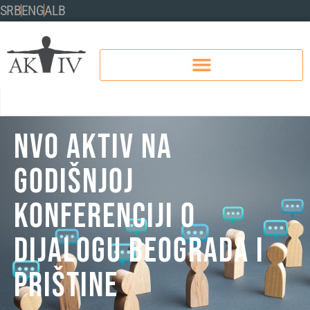
SRB
ENG
ALB
NVO AKTIV NA
GODIŠNJOJ
KONFERENCIJI O
DIJALOGU BEOGRADA I
PRIŠTINE