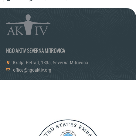
NGO AKTIV SEVERNA MITROVICA
Kralja Petra I, 183a, Severna Mitrovica
office@ngoaktiv.org