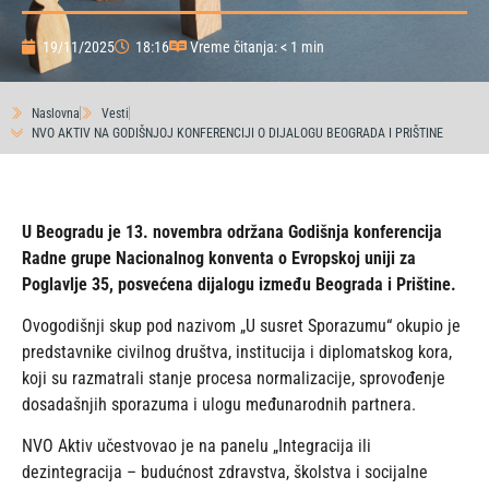
19/11/2025
18:16
Vreme čitanja: < 1 min
Naslovna
Vesti
NVO AKTIV NA GODIŠNJOJ KONFERENCIJI O DIJALOGU BEOGRADA I PRIŠTINE
U Beogradu je 13. novembra održana Godišnja konferencija
Radne grupe Nacionalnog konventa o Evropskoj uniji za
Poglavlje 35, posvećena dijalogu između Beograda i Prištine.
Ovogodišnji skup pod nazivom „U susret Sporazumu“ okupio je
predstavnike civilnog društva, institucija i diplomatskog kora,
koji su razmatrali stanje procesa normalizacije, sprovođenje
dosadašnjih sporazuma i ulogu međunarodnih partnera.
NVO Aktiv učestvovao je na panelu „Integracija ili
dezintegracija – budućnost zdravstva, školstva i socijalne