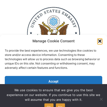
Manage Cookie Consent
To provide the best experiences, we use technologies like cookies to
store and/or access device information. Consenting to these
technologies will allow us to process data such as browsing behavior or
unique IDs on this site. Not consenting or withdrawing consent, may
adversely affect certain features and functions.
Accept
We use cookies to ensure that we give you the best
Deny
experience on our website. If you continue to use this site we
Politika Privatnosti
Kontaktirajte nas
will assume that you are happy with it.
View preferences
All rights reserved © NGO Aktiv 2022 | Designed by
L’Atelier
Ok
No