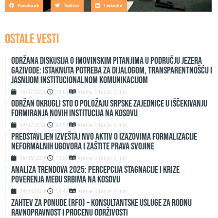
Facebook
Twitter
LinkedIn
OSTALE VESTI
Održana diskusija o imovinskim pitanjima u području jezera
Gazivode: Istaknuta potreba za dijalogom, transparentnošću i
jasnijom institucionalnom komunikacijom
15/07/2026
10:03
Vreme čitanja: 2 min
ODRŽAN OKRUGLI STO O POLOŽAJU SRPSKE ZAJEDNICE U IŠČEKIVANJU
FORMIRANJA NOVIH INSTITUCIJA NA KOSOVU
09/07/2026
09:51
Vreme čitanja: 2 min
Predstavljen izveštaj NVO Aktiv o izazovima formalizacije
neformalnih ugovora i zaštite prava svojine
26/05/2026
13:53
Vreme čitanja: 2 min
ANALIZA TRENDOVA 2025: PERCEPCIJA STAGNACIJE I KRIZE
POVERENJA MEĐU SRBIMA NA KOSOVU
29/04/2026
14:47
Vreme čitanja: 2 min
ZAHTEV ZA PONUDE (RFO) – Konsultantske usluge za rodnu
ravnopravnost i procenu održivosti