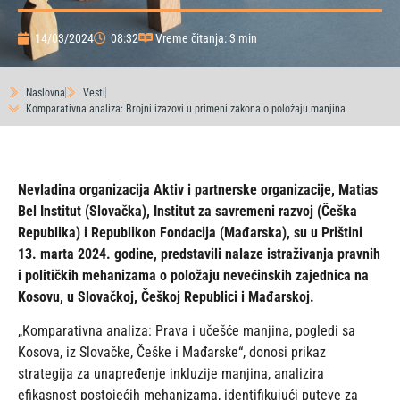
14/03/2024
08:32
Vreme čitanja: 3 min
Naslovna
Vesti
Komparativna analiza: Brojni izazovi u primeni zakona o položaju manjina
Nevladina organizacija Aktiv i partnerske organizacije, Matias
Bel Institut (Slovačka), Institut za savremeni razvoj (Češka
Republika) i Republikon Fondacija (Mađarska), su u Prištini
13. marta 2024. godine, predstavili nalaze istraživanja pravnih
i političkih mehanizama o položaju nevećinskih zajednica na
Kosovu, u Slovačkoj, Češkoj Republici i Mađarskoj.
„Komparativna analiza: Prava i učešće manjina, pogledi sa
Kosova, iz Slovačke, Češke i Mađarske“, donosi prikaz
strategija za unapređenje inkluzije manjina, analizira
efikasnost postojećih mehanizama, identifikujući puteve za