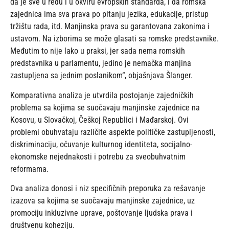
da je sve u redu i u okviru evropskih standarda, i da romska
zajednica ima sva prava po pitanju jezika, edukacije, pristup
tržištu rada, itd. Manjinska prava su garantovana zakonima i
ustavom. Na izborima se može glasati sa romske predstavnike.
Međutim to nije lako u praksi, jer sada nema romskih
predstavnika u parlamentu, jedino je nemačka manjina
zastupljena sa jednim poslanikom“, objašnjava Šlanger.
Komparativna analiza je utvrdila postojanje zajedničkih
problema sa kojima se suočavaju manjinske zajednice na
Kosovu, u Slovačkoj, Češkoj Republici i Mađarskoj. Ovi
problemi obuhvataju različite aspekte političke zastupljenosti,
diskriminaciju, očuvanje kulturnog identiteta, socijalno-
ekonomske nejednakosti i potrebu za sveobuhvatnim
reformama.
Ova analiza donosi i niz specifičnih preporuka za rešavanje
izazova sa kojima se suočavaju manjinske zajednice, uz
promociju inkluzivne uprave, poštovanje ljudska prava i
društvenu koheziju.