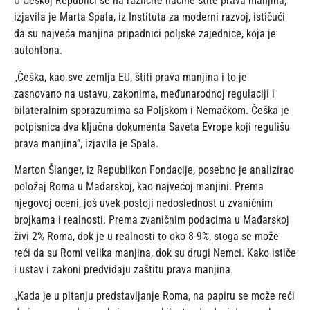
U Češkoj Republici se na različite načine štite prava manjina,
izjavila je Marta Spala, iz Instituta za moderni razvoj, ističući
da su najveća manjina pripadnici poljske zajednice, koja je
autohtona.
„Češka, kao sve zemlja EU, štiti prava manjina i to je
zasnovano na ustavu, zakonima, međunarodnoj regulaciji i
bilateralnim sporazumima sa Poljskom i Nemačkom. Češka je
potpisnica dva ključna dokumenta Saveta Evrope koji regulišu
prava manjina”, izjavila je Spala.
Marton Šlanger, iz Republikon Fondacije, posebno je analizirao
položaj Roma u Mađarskoj, kao najvećoj manjini. Prema
njegovoj oceni, još uvek postoji nedoslednost u zvaničnim
brojkama i realnosti. Prema zvaničnim podacima u Mađarskoj
živi 2% Roma, dok je u realnosti to oko 8-9%, stoga se može
reći da su Romi velika manjina, dok su drugi Nemci. Kako ističe
i ustav i zakoni predviđaju zaštitu prava manjina.
„Kada je u pitanju predstavljanje Roma, na papiru se može reći