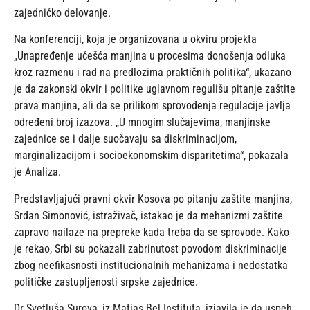
zajedničko delovanje.
Na konferenciji, koja je organizovana u okviru projekta
„Unapređenje učešća manjina u procesima donošenja odluka
kroz razmenu i rad na predlozima praktičnih politika“, ukazano
je da zakonski okvir i politike uglavnom regulišu pitanje zaštite
prava manjina, ali da se prilikom sprovođenja regulacije javlja
određeni broj izazova. „U mnogim slučajevima, manjinske
zajednice se i dalje suočavaju sa diskriminacijom,
marginalizacijom i socioekonomskim disparitetima“, pokazala
je Analiza.
Predstavljajući pravni okvir Kosova po pitanju zaštite manjina,
Srđan Simonović, istraživač, istakao je da mehanizmi zaštite
zapravo nailaze na prepreke kada treba da se sprovode. Kako
je rekao, Srbi su pokazali zabrinutost povodom diskriminacije
zbog neefikasnosti institucionalnih mehanizama i nedostatka
političke zastupljenosti srpske zajednice.
Dr Svetluša Surova, iz Matias Bel Instituta, izjavila je da uspeh