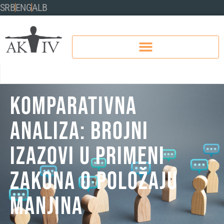
SRB
ENG
ALB
Komparativna
analiza: Brojni
izazovi u primeni
zakona o položaju
manjina