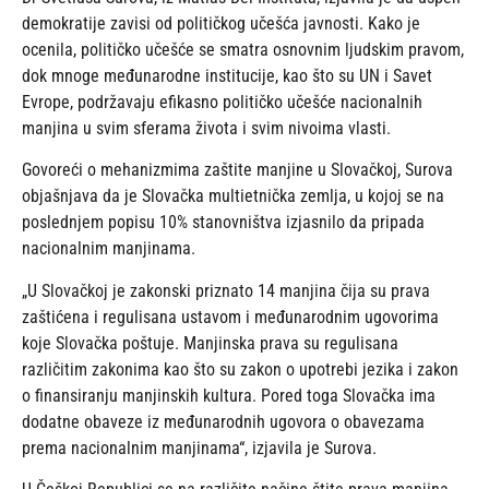
demokratije zavisi od političkog učešća javnosti. Kako je
ocenila, političko učešće se smatra osnovnim ljudskim pravom,
dok mnoge međunarodne institucije, kao što su UN i Savet
Evrope, podržavaju efikasno političko učešće nacionalnih
manjina u svim sferama života i svim nivoima vlasti.
Govoreći o mehanizmima zaštite manjine u Slovačkoj, Surova
objašnjava da je Slovačka multietnička zemlja, u kojoj se na
poslednjem popisu 10% stanovništva izjasnilo da pripada
nacionalnim manjinama.
„U Slovačkoj je zakonski priznato 14 manjina čija su prava
zaštićena i regulisana ustavom i međunarodnim ugovorima
koje Slovačka poštuje. Manjinska prava su regulisana
različitim zakonima kao što su zakon o upotrebi jezika i zakon
o finansiranju manjinskih kultura. Pored toga Slovačka ima
dodatne obaveze iz međunarodnih ugovora o obavezama
prema nacionalnim manjinama“, izjavila je Surova.