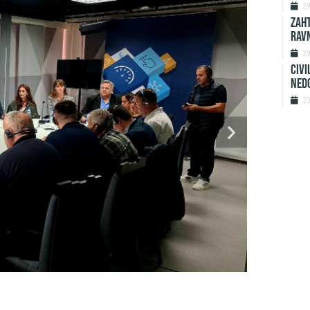
2
ZAHT
rav
2
Civi
ned
2