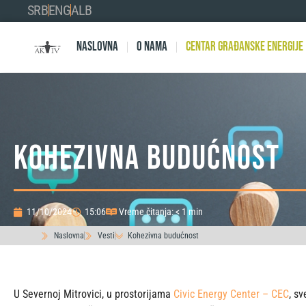
SRB
ENG
ALB
Naslovna
O nama
Centar Građanske Energije
Kohezivna budućnost
11/10/2024
15:06
Vreme čitanja: < 1 min
Naslovna
Vesti
Kohezivna budućnost
U Severnoj Mitrovici, u prostorijama
Civic Energy Center – CEC
, s