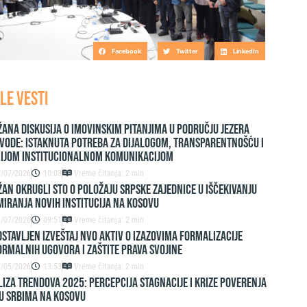
Facebook
Twitter
LinkedIn
LE VESTI
ana diskusija o imovinskim pitanjima u području jezera
vode: Istaknuta potreba za dijalogom, transparentnošću i
nijom institucionalnom komunikacijom
5/07/2026
10:03
Vreme čitanja: 2 min
AN OKRUGLI STO O POLOŽAJU SRPSKE ZAJEDNICE U IŠČEKIVANJU
IRANJA NOVIH INSTITUCIJA NA KOSOVU
9/07/2026
09:51
Vreme čitanja: 2 min
stavljen izveštaj NVO Aktiv o izazovima formalizacije
rmalnih ugovora i zaštite prava svojine
6/05/2026
13:53
Vreme čitanja: 2 min
IZA TRENDOVA 2025: PERCEPCIJA STAGNACIJE I KRIZE POVERENJA
U SRBIMA NA KOSOVU