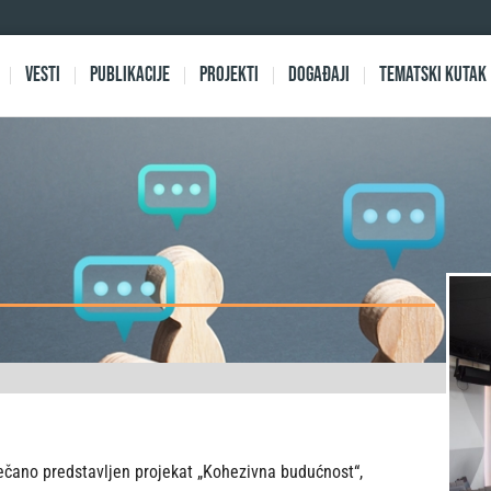
Vesti
Publikacije
Projekti
Događaji
Tematski kutak
večano predstavljen projekat „Kohezivna budućnost“,