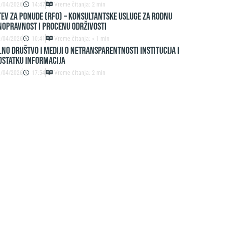
9/04/2026
14:47
Vreme čitanja: 2 min
EV ZA PONUDE (RFO) – Konsultantske usluge za rodnu
nopravnost i procenu održivosti
9/04/2026
10:41
Vreme čitanja: < 1 min
lno društvo i mediji o netransparentnosti institucija i
ostatku informacija
3/04/2026
17:54
Vreme čitanja: 2 min