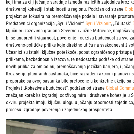
koji ima za cilj jačanje saradnje između različitih zajednica kroz k
društvenoj koheziji i stabilnosti u regionu. Podržan od strane
Glob
projekat se fokusira na premošćavanje podela i stvaranje prostora 
Predstavnici organizacija „Syri i Visionit“
Syri i Vizionit
, „Edutask“
ključnim izazovima građana Severne i Južne Mitrovice, naglašav
bi se unapredili sigurnost, poverenje i održivu budućnost za sve 
društveno-političke prilike koje direktno utiču na svakodnevni živ
Učesnici su istakli ključne poteškoće, poput ograničenog pristup
prilikama, bezbednosnih izazova, te nedostatka podrške od strane l
novih prilika za omladinu, premošćavanja jezičkih barijera, i jačanj
Kroz seriju planiranih sastanaka, biće razrađeni akcioni planovi i 
preporuke sa ovog sastanka bile pretočene u konkretne akcije sa 
Projekat „Kohezivna budućnost“, podržan od strane
Global Commun
značajan korak ka izgradnji održivog mira i društvene kohezije u Sev
okviru projekta imaju ključnu ulogu u jačanju otpornosti zajednica,
procesu izgradnje poverenja i zajedničkog prosperiteta.