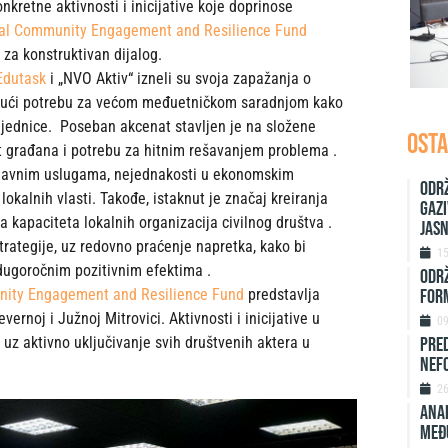
onkretne aktivnosti i inicijative koje doprinose
al Community Engagement and Resilience Fund
za konstruktivan dijalog.
Edutask
i „NVO Aktiv“ izneli su svoja zapažanja o
ajući potrebu za većom međuetničkom saradnjom kako
zajednice. Poseban akcenat stavljen je na složene
OSTA
ot građana i potrebu za hitnim rešavanjem problema .
a javnim uslugama, nejednakosti u ekonomskim
Održ
okalnih vlasti. Takođe, istaknut je značaj kreiranja
Gazi
a kapaciteta lokalnih organizacija civilnog društva .
jas
strategije, uz redovno praćenje napretka, kako bi
1
dugoročnim pozitivnim efektima .
ODRŽ
FORM
ity Engagement and Resilience Fund
predstavlja
ernoj i Južnoj Mitrovici. Aktivnosti i inicijative u
0
Pred
 uz aktivno uključivanje svih društvenih aktera u
nefo
2
ANAL
MEĐ