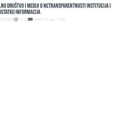
lno društvo i mediji o netransparentnosti institucija i
ostatku informacija
3/04/2026
17:54
Vreme čitanja: 2 min