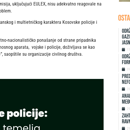
misija, uključujući EULEX, nisu adekvatno reagovale na
roblem.
OSTA
đanskog i multietničkog karaktera Kosovske policije i
Održ
Gazi
etno-nacionalističko ponašanje od strane pripadnika
jas
osnog aparata, vojske i policije, doživljava se kao
1
 saopštile su organizacije civilnog društva.
ODRŽ
FORM
0
Pred
nefo
2
ANAL
MEĐ
2
ZAHT
rav
2