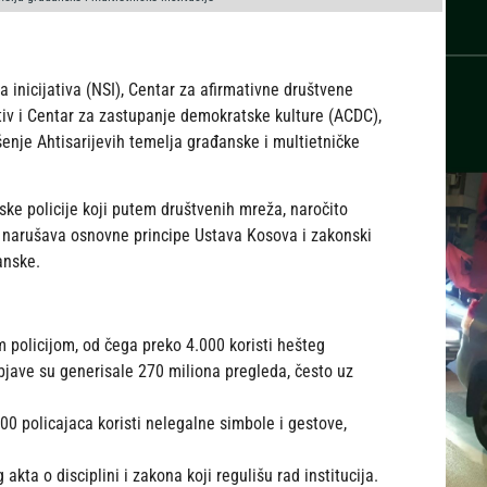
 inicijativa (NSI), Centar za afirmativne društvene
Aktiv i Centar za zastupanje demokratske kulture (ACDC),
šenje Ahtisarijevih temelja građanske i multietničke
ke policije koji putem društvenih mreža, naročito
 narušava osnovne principe Ustava Kosova i zakonski
anske.
policijom, od čega preko 4.000 koristi hešteg
bjave su generisale 270 miliona pregleda, često uz
0 policajaca koristi nelegalne simbole i gestove,
ta o disciplini i zakona koji regulišu rad institucija.