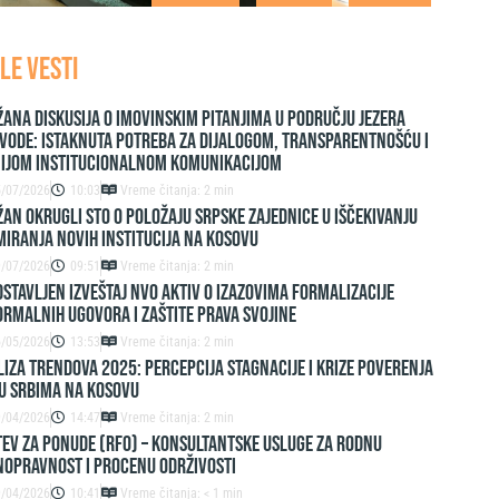
LE VESTI
ana diskusija o imovinskim pitanjima u području jezera
vode: Istaknuta potreba za dijalogom, transparentnošću i
nijom institucionalnom komunikacijom
5/07/2026
10:03
Vreme čitanja: 2 min
AN OKRUGLI STO O POLOŽAJU SRPSKE ZAJEDNICE U IŠČEKIVANJU
IRANJA NOVIH INSTITUCIJA NA KOSOVU
9/07/2026
09:51
Vreme čitanja: 2 min
stavljen izveštaj NVO Aktiv o izazovima formalizacije
rmalnih ugovora i zaštite prava svojine
6/05/2026
13:53
Vreme čitanja: 2 min
IZA TRENDOVA 2025: PERCEPCIJA STAGNACIJE I KRIZE POVERENJA
U SRBIMA NA KOSOVU
9/04/2026
14:47
Vreme čitanja: 2 min
EV ZA PONUDE (RFO) – Konsultantske usluge za rodnu
nopravnost i procenu održivosti
9/04/2026
10:41
Vreme čitanja: < 1 min