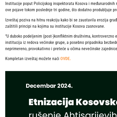
Institucije poput Policijskog inspektorata Kosova i međunarodnih 
ove pojave tokom poslednje tri godine, što dodatno produbljuje p
Izveštaj poziva na hitnu reakciju kako bi se zaustavila erozija gra
zaštitili principi na kojima su institucije Kosova zasnovane.
“U duboko podeljenim (post-)konfliktnim društvima, kontroverzno 
institucija iz redova većinske grupe, a posebno pripadnika bezbedn
neprimereno, provokativno i preteće u očima nevećinske zajednice”,
Kompletan izveštaj možete naći
OVDE.