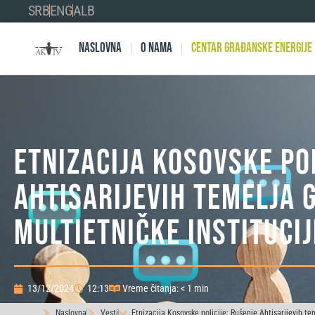
SRB
ENG
ALB
Naslovna
O nama
Centar Građanske Energije
Etnizacija Kosovske pol
Ahtisarijevih temelja 
multietničke institucij
13/12/2024
12:13
Vreme čitanja: < 1 min
Naslovna
Vesti
Etnizacija Kosovske policije: Rušenje Ahtisarijevih te