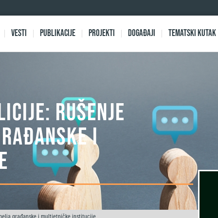
Vesti
Publikacije
Projekti
Događaji
Tematski kutak
icije: Rušenje
građanske i
e
melja građanske i multietničke institucije