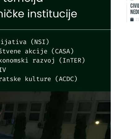
Civi
ned
2