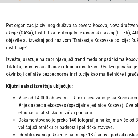
Pet organizacija civilnog društva sa severa Kosova, Nova društvena
akcije (CASA), Institut za teritorijalni ekonomski razvoj (InTER), 
objavile su izveštaj pod nazivom “Etnizacija Kosovske policije: Ru
institucije”.
Izveštaj ukazuje na zabrinjavajući trend među pripadnicima Kosovs
TikToka, promovišu albanski etnonacionalizam. Ovakvo ponašanje
okvir koji definiše bezbednosne institucije kao multietničke i građ
Ključni nalazi izveštaja uključuju:
Više od 14.000 objava na TikToku povezano je sa Kosovskom 
#njesiaspecialekosoves (specijalne jedinice Kosova). Ove o
etnonacionalističku muzičku podlogu.
Dokumentovano je preko 140 fotografija na kojima više od 30
veličajući etničku pripadnost i političke stavove.
Identifikovano je kršenje najmanje 13 članova podzakonskog ak