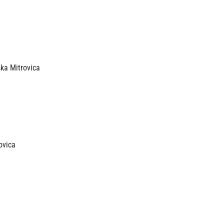
ska Mitrovica
ovica