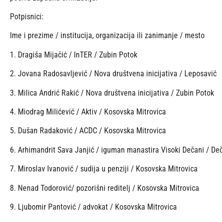
Potpisnici:
Ime i prezime / institucija, organizacija ili zanimanje / mesto
1. Dragiša Mijačić / InTER / Zubin Potok
2. Jovana Radosavljević / Nova društvena inicijativa / Leposavić
3. Milica Andrić Rakić / Nova društvena inicijativa / Zubin Potok
4. Miodrag Milićević / Aktiv / Kosovska Mitrovica
5. Dušan Radaković / ACDC / Kosovska Mitrovica
6. Arhimandrit Sava Janjić / iguman manastira Visoki Dečani / De
7. Miroslav Ivanović / sudija u penziji / Kosovska Mitrovica
8. Nenad Todorović/ pozorišni reditelj / Kosovska Mitrovica
9. Ljubomir Pantović / advokat / Kosovska Mitrovica