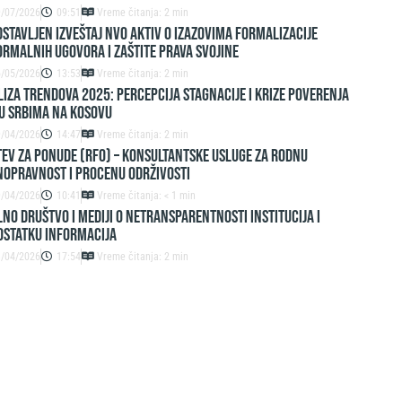
9/07/2026
09:51
Vreme čitanja: 2 min
stavljen izveštaj NVO Aktiv o izazovima formalizacije
rmalnih ugovora i zaštite prava svojine
6/05/2026
13:53
Vreme čitanja: 2 min
IZA TRENDOVA 2025: PERCEPCIJA STAGNACIJE I KRIZE POVERENJA
U SRBIMA NA KOSOVU
9/04/2026
14:47
Vreme čitanja: 2 min
EV ZA PONUDE (RFO) – Konsultantske usluge za rodnu
nopravnost i procenu održivosti
9/04/2026
10:41
Vreme čitanja: < 1 min
lno društvo i mediji o netransparentnosti institucija i
ostatku informacija
3/04/2026
17:54
Vreme čitanja: 2 min