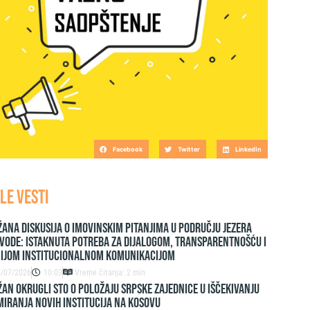
Facebook
Twitter
LinkedIn
LE VESTI
ana diskusija o imovinskim pitanjima u području jezera
vode: Istaknuta potreba za dijalogom, transparentnošću i
nijom institucionalnom komunikacijom
5/07/2026
10:03
Vreme čitanja: 2 min
AN OKRUGLI STO O POLOŽAJU SRPSKE ZAJEDNICE U IŠČEKIVANJU
IRANJA NOVIH INSTITUCIJA NA KOSOVU