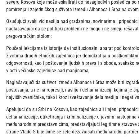
severu Kosova koje može eskalirati do nesagledivih posledica po m
pomirenja i zajedničkog suživota između Albanaca i Srba na ovom 
Osuđujući svaki vid nasilja nad građanima, novinarima i pripadn
naglašavajući da se politički problemi ne mogu i ne smeju rešavat
pregovaračkim stolom;
Poučeni lekcijama iz istorije da institucionalni aparat pod kontro
životima drugih etničkih zajednica jer demokratija u postkonflikt
odgovornosti, kao i poštovanje ljudskih prava i sloboda, svakako
vlasti većinske zajednice nad manjinama;
Naglašavajući da suživot između Albanaca i Srba može biti izgr
poštovanja, a ne na represiji, nasilju i dehumanizaciji kojima je s
najviših zvaničnika, tako i kroz izveštavanje dela medija i nega
Apelujući da su Srbi na Kosovu, kao zajednica ali i njeni pripadnic
dehumanizacije, etiketiranja i kriminalizacije u javnim nastupima v
međunarodnim predstavnicima, predstavljajući legitimne stavove 
strane Vlade Srbije čime se žele dezavuisati međunarodni partneri,