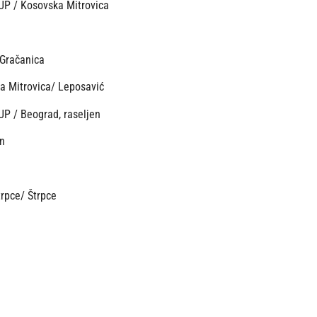
 UP / Kosovska Mitrovica
 Gračanica
ka Mitrovica/ Leposavić
UP / Beograd, raseljen
an
trpce/ Štrpce