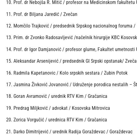
10. Prof. dr Nebojša R. Mitić / profesor na Medicinskom fakultetu
11. Prof. dr Biljana Jaredić / Zvečan
12. Momčilo Trajković / predsednik Srpskog nacionalnog foruma /
13. Prim. dr Zvonko Radosavljević /načelnik hirurgije KBC Kosovs
14. Prof. dr Igor Damjanović / profesor glume, Fakultet umetnosti 
15. Aleksandar Arsenijević / predsednik GI Srpski opstanak/ Zveč
16. Radmila Kapetanovic / Kolo srpskih sestara / Zubin Potok
17. Jasmina Živković Jovanović / Udruženje porodica nestalih – Š
18. Goran Avramović / urednik RTV Kim / Gračanica
19. Predrag Miljković / advokat / Kosovska Mitrovica
20. Zorica Vorgučić / urednica RTV Kim / Gračanica
21. Darko Dimitrijević / urednik Radija Goraždevac / Goraždevac