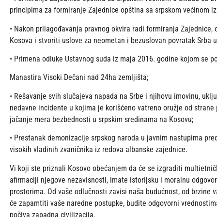
principima za formiranje Zajednice opština sa srpskom većinom iz
•
Nakon prilagođavanja pravnog okvira radi formiranja Zajednice,
Kosova i stvoriti uslove za neometan i bezuslovan povratak Srba u 
•
Primena odluke Ustavnog suda iz maja 2016. godine kojom se po
Manastira Visoki Dečani nad 24ha zemljišta;
•
Rešavanje svih slučajeva napada na Srbe i njihovu imovinu, uključ
nedavne incidente u kojima je korišćeno vatreno oružje od strane
jačanje mera bezbednosti u srpskim sredinama na Kosovu;
•
Prestanak demonizacije srpskog naroda u javnim nastupima pred
visokih vladinih zvaničnika iz redova albanske zajednice.
Vi koji ste priznali Kosovo obećanjem da će se izgraditi multietnič
afirmaciji njegove nezavisnosti, imate istorijsku i moralnu odgovo
prostorima. Od vaše odlučnosti zavisi naša budućnost, od brzine v
će zapamtiti vaše naredne postupke, budite odgovorni vrednostim
počiva zapadna civilizacija.