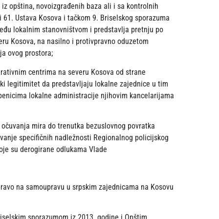
 iz opština, novoizgrađenih baza ali i sa kontrolnih
. i 61. Ustava Kosova i tačkom 9. Briselskog sporazuma
među lokalnim stanovništvom i predstavlja pretnju po
veru Kosova, na nasilno i protivpravno oduzetom
ja ovog prostora;
trativnim centrima na severu Kosova od strane
i legitimitet da predstavljaju lokalne zajednice u tim
enicima lokalne administracije njihovim kancelarijama
 očuvanja mira do trenutka bezuslovnog povratka
tovanje specifičnih nadležnosti Regionalnog policijskog
koje su derogirane odlukama Vlade
 pravo na samoupravu u srpskim zajednicama na Kosovu
riselskim sporazumom iz 2013. godine i Opštim