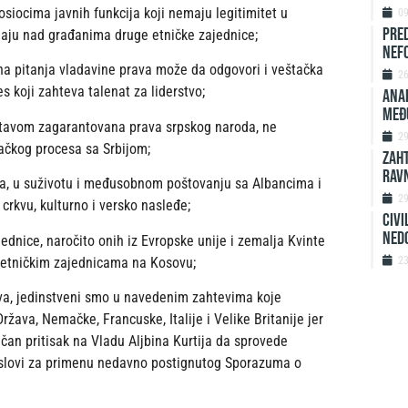
osiocima javnih funkcija koji nemaju legitimitet u
0
Pred
adaju nad građanima druge etničke zajednice;
nefo
 na pitanja vladavine prava može da odgovori i veštačka
2
es koji zahteva talenat za liderstvo;
ANAL
MEĐ
Ustavom zagarantovana prava srpskog naroda, ne
2
ačkog procesa sa Srbijom;
ZAHT
rav
a, u suživotu i međusobnom poštovanju sa Albancima i
2
 crkvu, kulturno i versko nasleđe;
Civi
ned
dnice, naročito onih iz Evropske unije i zemalja Kvinte
 etničkim zajednicama na Kosovu;
2
ova, jedinstveni smo u navedenim zahtevima koje
ava, Nemačke, Francuske, Italije i Velike Britanije jer
čan pritisak na Vladu Aljbina Kurtija da sprovede
 uslovi za primenu nedavno postignutog Sporazuma o