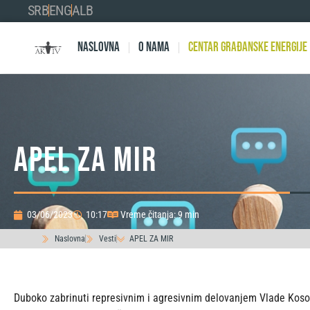
SRB
ENG
ALB
Naslovna
O nama
Centar Građanske Energije
APEL ZA MIR
03/06/2023
10:17
Vreme čitanja: 9 min
Naslovna
Vesti
APEL ZA MIR
Duboko zabrinuti represivnim i agresivnim delovanjem Vlade Kosov