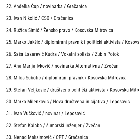
22. Anđelka Ćup / novinarka / Gračanica
23. Ivan Nikolić / CSD / Gračanica
24. Ružica Simić / Žensko pravo / Kosovska Mitrovica
25. Marko Jakšić / diplomirani pravnik i politički aktivista / Kosov
26. Saša Lazarević Kudra / Vokalni solista / Zubin Potok
27. Ana Marija Ivković / novinarka Alternativna / Zvečan
28. Miloš Subotić / diplomirani pravnik / Kosovska Mitrovica
29. Stefan Veljković / društveno-politički aktivista / Kosovska Mitr
30. Marko Milenković / Nova društvena inicijativa / Leposavić
31. Ivan Vučković / novinar / Leposavić
32. Stefan Kalaba / šumarski inženjer / Zvečan
33. Nenad Maksimović / CPT / Gračanica