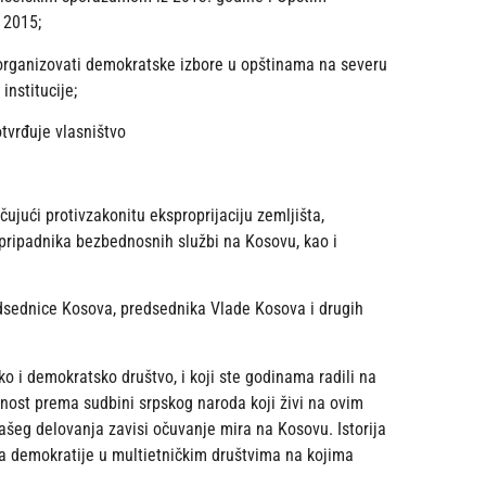
 2015;
 organizovati demokratske izbore u opštinama na severu
institucije;
tvrđuje vlasništvo
ujući protivzakonitu eksproprijaciju zemljišta,
 pripadnika bezbednosnih službi na Kosovu, kao i
sednice Kosova, predsednika Vlade Kosova i drugih
ko i demokratsko društvo, i koji ste godinama radili na
rnost prema sudbini srpskog naroda koji živi na ovim
ašeg delovanja zavisi očuvanje mira na Kosovu. Istorija
a demokratije u multietničkim društvima na kojima