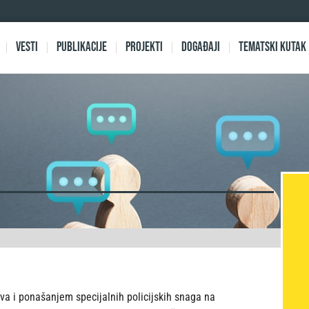
Vesti
Publikacije
Projekti
Događaji
Tematski kutak
a i ponašanjem specijalnih policijskih snaga na