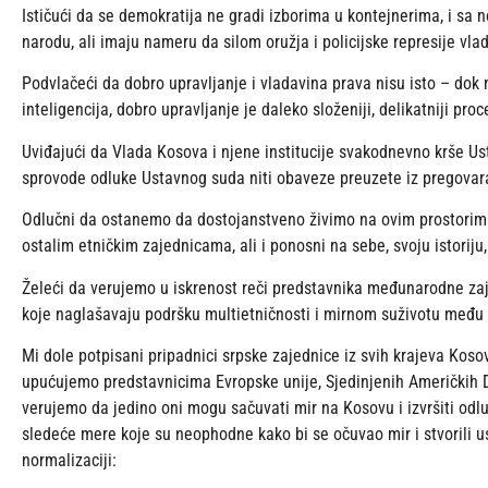
Ističući da se demokratija ne gradi izborima u kontejnerima, i sa n
narodu, ali imaju nameru da silom oružja i policijske represije vl
Podvlačeći da dobro upravljanje i vladavina prava nisu isto – dok
inteligencija, dobro upravljanje je daleko složeniji, delikatniji proc
Uviđajući da Vlada Kosova i njene institucije svakodnevno krše 
sprovode odluke Ustavnog suda niti obaveze preuzete iz pregovar
Odlučni da ostanemo da dostojanstveno živimo na ovim prostorim
ostalim etničkim zajednicama, ali i ponosni na sebe, svoju istoriju,
Želeći da verujemo u iskrenost reči predstavnika međunarodne zaje
koje naglašavaju podršku multietničnosti i mirnom suživotu među
Mi dole potpisani pripadnici srpske zajednice iz svih krajeva Kos
upućujemo predstavnicima Evropske unije, Sjedinjenih Američkih Drž
verujemo da jedino oni mogu sačuvati mir na Kosovu i izvršiti odlu
sledeće mere koje su neophodne kako bi se očuvao mir i stvorili
normalizaciji: