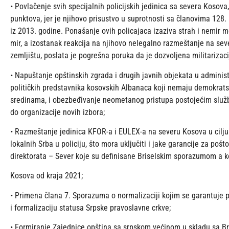
•
Povlačenje svih specijalnih policijskih jedinica sa severa Kosova,
punktova, jer je njihovo prisustvo u suprotnosti sa članovima 128
iz 2013. godine. Ponašanje ovih policajaca izaziva strah i nemir 
mir, a izostanak reakcija na njihovo nelegalno razmeštanje na se
zemljištu, poslata je pogrešna poruka da je dozvoljena militarizaci
•
Napuštanje opštinskih zgrada i drugih javnih objekata u adminis
političkih predstavnika kosovskih Albanaca koji nemaju demokratsk
sredinama, i obezbeđivanje neometanog pristupa postojećim služb
do organizacije novih izbora;
•
Razmeštanje jedinica KFOR-a i EULEX-a na severu Kosova u cilju
lokalnih Srba u policiju, što mora uključiti i jake garancije za poš
direktorata – Sever koje su definisane Briselskim sporazumom a 
Kosova od kraja 2021;
•
Primena člana 7. Sporazuma o normalizaciji kojim se garantuje
i formalizaciju statusa Srpske pravoslavne crkve;
•
Formiranje Zajednice opština sa srpskom većinom u skladu sa B