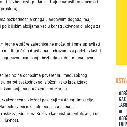
ir i bezbednost građana, i trajno narušiti mogućnosti
prostoru;
icima bezbednosnih snaga u nedavnim događajima, i
i policijskim akcijama već u konstruktivnom dijalogu za
lom jedne etničke zajednice ne može, niti sme upravljati
nim multietničkim društvima podrazumeva podelu vlasti i
 ne agresivno ponašanje bezbednosnih i organa javne
ađen jedino na odnosima poverenja i međusobnog
OSTA
rpski narod svakodnevno izložen, kako kroz izjave
tivne kampanje na društvenim mrežama,
Održ
Gazi
i, svakodnevno izloženi pokušajima delegitimizacije,
jas
ladinih zvaničnika, ali i na sastancima sa
1
srpske zajednice na Kosovu kao instrumentalizaciju od
ODRŽ
 i javnost.
FORM