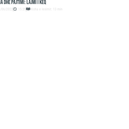
A DHE PAJTIMI: LAJMI I KEQ
3/06/2022
15:29
Koha e leximit: 13 min