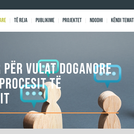
are
Të reja
Publikime
Projektet
Ndodhi
Këndi Temat
 PËR VULAT DOGANORE
 PROCESIT TË
IT