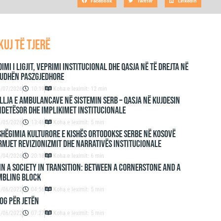
Facebook
Twitter
LinkedIn
kuj të tjerë
imi i ligjit, veprimi institucional dhe qasja në të drejta në
iudhën paszgjedhore
0/07/2026
10:19
Koha e leximit: 12 min
lja e ambulancave në sistemin serb – qasja në kujdesin
detësor dhe implikimet institucionale
6/05/2026
13:46
Koha e leximit: 5 min
hëgimia kulturore e Kishës Ortodokse Serbe në Kosovë
mjet revizionizmit dhe narrativës institucionale
5/04/2026
20:18
Koha e leximit: 6 min
IN A SOCIETY IN TRANSITION: BETWEEN A CORNERSTONE AND A
MBLING BLOCK
0/06/2022
04:56
Koha e leximit: 5 min
OG PËR JETËN
7/06/2022
07:27
Koha e leximit: 5 min