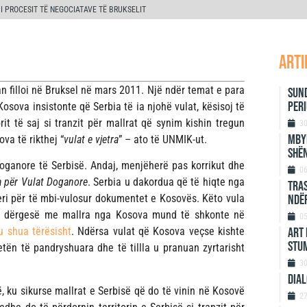
 PROCESIT TË NEGOCIATAVE TË BRUKSELIT
arti
n filloi në Bruksel në mars 2011. Një ndër temat e para
Sund
per
Kosova insistonte që Serbia të ia njohë vulat, kësisoj të
rit të saj si tranzit për mallrat që synim kishin tregun
3
Mbyl
va të rikthej “
vulat e vjetra
” – ato të UNMIK-ut.
shën
oganore të Serbisë. Andaj, menjëherë pas korrikut dhe
0
a për Vulat Doganore
. Serbia u dakordua që të hiqte nga
Tras
ndër
veri për të mbi-vulosur dokumentet e Kosovës. Këto vula
një dërgesë me mallra nga Kosova mund të shkonte në
0
ART 
u shua tërësisht
. Ndërsa vulat që Kosova veçse kishte
STU
etën të pandryshuara dhe të tillla u pranuan zyrtarisht
3
DIAL
rë, ku sikurse mallrat e Serbisë që do të vinin në Kosovë
2