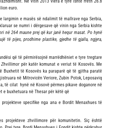
vazhdimisht. Në vitin 2013 vlera e tyre ishte rreth 26.8
ilion euro.
te largimin e masës së ndalimit të mallrave nga Serbia,
laruar se numri i dërgesave që vinin nga Serbia kishte
mri në 264 maune prej që kur janë hequr masat. Po hynë
jë të pijes, prodhime plastike, gjedhe të gjalla, ngjyra,
ndësi që të përmirësojnë marrëdhëniet e tyre tregtare
 Zhvillimor
për katër komunat e veriut të Kosovës. Me
 të Buxhetit të Kosovës ka paraparë që të gjitha paratë
jistruara në Mitrovicën Veriore, Zubin Potok, Leposaviq
na, të cilat hynë në Kosovë përmes pikave doganore në
et e buxhetuara në Thesar për këtë që
e projekteve specifike nga ana e Bordit Menaxhues të
s projekteve zhvillimore për komunitetin. Siç është
ro. Prej tyre, Bordi Menaxhues i Fondit kishte përkrahur