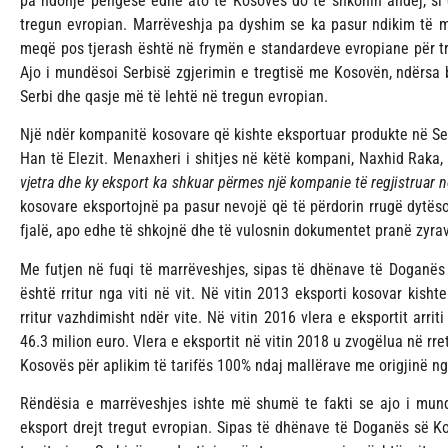
pa ndonjë pengesë edhe ato të Kosovës do të shkonin andej, si ed
tregun evropian. Marrëveshja pa dyshim se ka pasur ndikim të 
meqë pos tjerash është në frymën e standardeve evropiane për tr
Ajo i mundësoi Serbisë zgjerimin e tregtisë me Kosovën, ndërsa 
Serbi dhe qasje më të lehtë në tregun evropian.
Një ndër kompanitë kosovare që kishte eksportuar produkte në Ser
Han të Elezit. Menaxheri i shitjes në këtë kompani, Naxhid Raka, 
vjetra dhe ky eksport ka shkuar përmes një kompanie të regjistruar
kosovare eksportojnë pa pasur nevojë që të përdorin rrugë dytëso
fjalë, apo edhe të shkojnë dhe të vulosnin dokumentet pranë zyrav
Me futjen në fuqi të marrëveshjes, sipas të dhënave të Doganës 
është rritur nga viti në vit. Në vitin 2013 eksporti kosovar kishte
rritur vazhdimisht ndër vite. Në vitin 2016 vlera e eksportit arriti
46.3 milion euro. Vlera e eksportit në vitin 2018 u zvogëlua në rret
Kosovës për aplikim të tarifës 100% ndaj mallërave me origjinë n
Rëndësia e marrëveshjes ishte më shumë te fakti se ajo i mundë
eksport drejt tregut evropian. Sipas të dhënave të Doganës së Ko