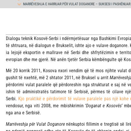
MARRËVESHJA E HARRUAR PËR VULAT DOGANORE – SUKSESI I PASHËNUAR I
Dialogu teknik Kosovë-Serbi i ndërmjetësuar nga Bashkimi Evropia
të shtruara, në dialogun e Brukselit, ishte ajo e vulave doganore. 
ia lejojë eksportin e mallrave në Serbi dhe shfrytëzimin e territo
evropian dhe me gjerë. Në anën tjetër Serbia këmbëngulte që Koso
Më 20 korrik 2011, Kosova nxori vendim që të mos njihte vulat d
gushit të nxehtë, më 2 shtator 2011, në Bruksel u arrit
Marrëveshj
përdorimi vulat paralele që përdoreshin nga strukturat e saj në 
ishin të administratës tatimore të Serbisë, përmes të cilave 
Serbi.
Kjo praktikë e përdorimit të vulave paralele pas një kohe 
vendosur, nga viti 2008, me mbishkrimin ‘
Doganat e Kosovës
’ mb
nga ana e Serbisë.
Marrëveshja për Vulat Doganore
nënkuptoi fillimin e tregtisë së li