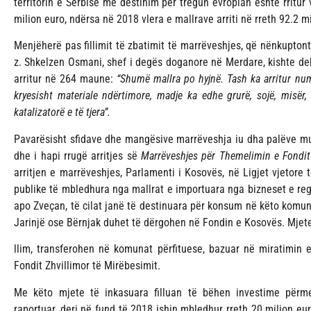
territorin e Serbisë me destinim për tregun evropian është rritur 
milion euro, ndërsa në 2018 vlera e mallrave arriti në rreth 92.2 m
Menjëherë pas fillimit të zbatimit të marrëveshjes, që nënkupton
z. Shkelzen Osmani, shef i degës doganore në Merdare, kishte dek
arritur në 264 maune:
“Shumë mallra po hyjnë. Tash ka arritur nu
kryesisht materiale ndërtimore, madje ka edhe grurë, sojë, misër, u
katalizatorë e të tjera”.
Pavarësisht sfidave dhe mangësive marrëveshja iu dha palëve mu
dhe i hapi rrugë arritjes së
Marrëveshjes për Themelimin e Fondit
arritjen e marrëveshjes, Parlamenti i Kosovës, në Ligjet vjetore
publike të mbledhura nga mallrat e importuara nga bizneset e reg
apo Zveçan, të cilat janë të destinuara për konsum në këto komu
Jarinjë ose Bërnjak duhet të dërgohen në Fondin e Kosovës. Mjet
llim, transferohen në komunat përfituese, bazuar në miratimin 
Fondit Zhvillimor të Mirëbesimit.
Me këto mjete të inkasuara filluan të bëhen investime përme
raportuar, deri në fund të 2018 ishin mbledhur rreth 20 milion eu