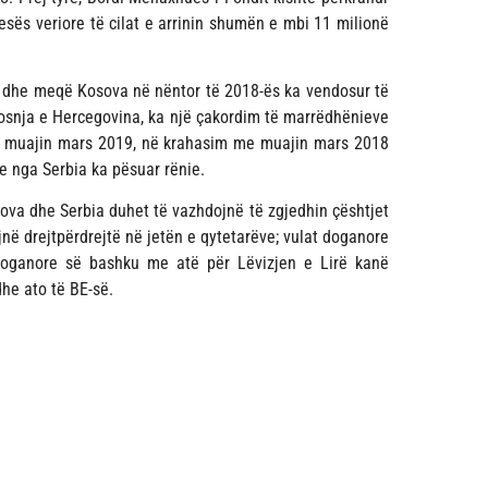
esës veriore të cilat e arrinin shumën e mbi 11 milionë
ur dhe meqë Kosova në nëntor të 2018-ës ka vendosur të
 Bosnja e Hercegovina, ka një çakordim të marrëdhënieve
 në muajin mars 2019, në krahasim me muajin mars 2018
ve nga Serbia ka pësuar rënie.
osova dhe Serbia duhet të vazhdojnë të zgjedhin çështjet
jnë drejtpërdrejtë në jetën e qytetarëve; vulat doganore
 Doganore së bashku me atë për Lëvizjen e Lirë kanë
dhe ato të BE-së.