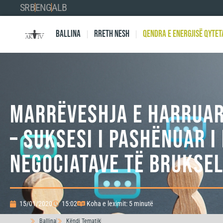
SRB
ENG
ALB
Ballina
Rreth nesh
Qendra e Energjisë Qytet
MARRËVESHJA E HARRUAR
– SUKSESI I PASHËNUAR I
NEGOCIATAVE TË BRUKSEL
15/01/2020
15:02
Koha e leximit: 5 minutë
Ballina
Këndi Tematik