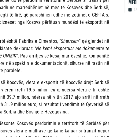
he do të përdornin territorin e Serbisë si tranzit për
MEDI
madh në marrëdhëniet në mes të Kosovës dhe Serbisë,
1
egti të lirë, që parashihen edhe me zotimet e CEFTA-s.
bizneset nga Kosova përfituan mundësi të eksportit në
bi është Fabrika e Çimentos, “
Sharrcem
” që gjendet në
kishte deklaruar: “
Ne kemi eksportuar me dokumente të
 në UNMIK
”. Pas arritjes së kësaj marrëveshje, kompanitë
re në aspektin e dokumentacionit, sikurse në rastin në
e paralele.
së Kosovës, vlera e eksportit të Kosovës drejt Serbisë
 vlerën rreth 19.5 milion euro, ndërsa vlera e tij është
 në 39.7 milion, ndërsa në vitin 2017 ajo arriti në rreth
h 31.9 milion euro, si rezultat i vendimit të Qeverisë së
ga Serbia dhe Bosnjë e Hezegovina.
sonte Kosovës përdorimin e territorit të Serbisë për
sovës vlera e mallrave që kanë kaluar si tranzit nëpër