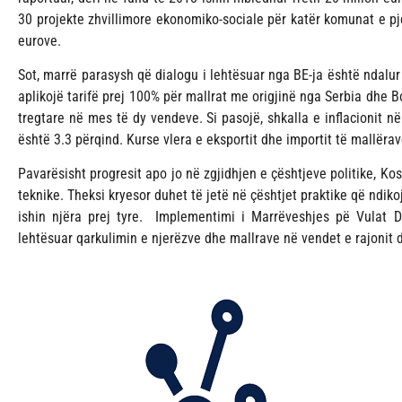
30 projekte zhvillimore ekonomiko-sociale për katër komunat e pj
eurove.
Sot, marrë parasysh që dialogu i lehtësuar nga BE-ja është ndal
aplikojë tarifë prej 100% për mallrat me origjinë nga Serbia dhe
tregtare në mes të dy vendeve. Si pasojë, shkalla e inflacionit
është 3.3 përqind. Kurse vlera e eksportit dhe importit të mallëra
Pavarësisht progresit apo jo në zgjidhjen e çështjeve politike, K
teknike. Theksi kryesor duhet të jetë në çështjet praktike që ndiko
ishin njëra prej tyre. Implementimi i Marrëveshjes pë Vulat
lehtësuar qarkulimin e njerëzve dhe mallrave në vendet e rajonit 