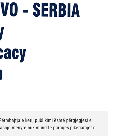
ërmbajtja e këtij publikimi është përgjegjësi e
ë asnjë mënyrë nuk mund të paraqes pikëpamjet e