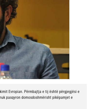
mit Evropian. Përmbajtja e tij është përgjegjësi e
e nuk pasqyron domosdoshmërisht pikëpamjet e