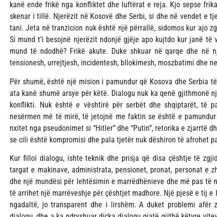
kanë ende frikë nga konfliktet dhe luftërat e reja. Kjo sepse fr
skenar i tillë. Njerëzit në Kosovë dhe Serbi, si dhe në vendet e tj
tani. Jeta në tranzicion nuk është një përrallë, sidomos kur ajo 
Si mund t’i besojnë njerëzit ndonjë gjëje apo kujtdo kur janë t
mund të ndodhë? Frikë akute. Duke shkuar në qarqe dhe në një 
tensionesh, urrejtjesh, incidentesh, bllokimesh, moszbatimi dhe ne
Për shumë, është një mision i pamundur që Kosova dhe Serbia të a
ata kanë shumë arsye për këtë. Dialogu nuk ka qenë gjithmonë një
konflikti. Nuk është e vështirë për serbët dhe shqiptarët, të
nesërmen më të mirë, të jetojnë me faktin se është e pamundur 
nxitet nga pseudonimet si “Hitler” dhe “Putin”, retorika e zjarrtë 
se cili është kompromisi dhe pala tjetër nuk dëshiron të afrohet pa
Kur filloi dialogu, ishte teknik dhe prisja që disa çështje të z
targat e makinave, administrata, pensionet, pronat, personat e 
dhe një mundësi për lehtësimin e marrëdhënieve dhe më pas të no
të arrihet një marrëveshje për çështjet madhore. Një pjesë e tij e l
ngadaltë, jo transparent dhe i lirshëm. A duket problemi afër z
dialogu, dhe a ka ndryshuar diçka dialogu gjatë gjithë këtyre vitev