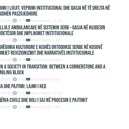
imi i ligjit, veprimi institucional dhe qasja në të drejta në
iudhën paszgjedhore
0/07/2026
10:19
Koha e leximit: 12 min
lja e ambulancave në sistemin serb – qasja në kujdesin
detësor dhe implikimet institucionale
6/05/2026
13:46
Koha e leximit: 5 min
hëgimia kulturore e Kishës Ortodokse Serbe në Kosovë
mjet revizionizmit dhe narrativës institucionale
5/04/2026
20:18
Koha e leximit: 6 min
IN A SOCIETY IN TRANSITION: BETWEEN A CORNERSTONE AND A
MBLING BLOCK
0/06/2022
04:56
Koha e leximit: 5 min
A DHE PAJTIMI: LAJMI I KEQ
3/06/2022
15:29
Koha e leximit: 13 min
ËRIA CIVILE DHE ROLI I SAJ NË PROCESIN E PAJTIMIT
9/05/2022
10:54
Koha e leximit: 3 min