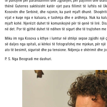
të punojmë për parandalimin dhe zgjidhjen, për pajtimin dhe dialogu
thënë Guterres saktësisht katër vjet para fillimit të luftës në 
Kosovën dhe Serbinë, dhe rajonin, ka parë mjaft dhunë. Shoqëri
vijat e kuqe nga e kaluara, e tashmja dhe e ardhmja. Nuk ka kal
mjaft kohë. Njerëzit duhet të komunikojnë për të qenë të lirë. Di
në det. Por të gjithë duhet të ndihen të sigurt dhe të trajtohen me 
Miku im nga Kosova u kthye i lumtur në shtëpi sepse zgjidhi një 
së daljes nga spitali, ai kërkoi të fotografohej me mjekun, për një 
ato të besimit, sigurisë dhe pa tensione. Ndjenja e shërimit dhe jo
P. S. Nga Beogradi me dashuri.