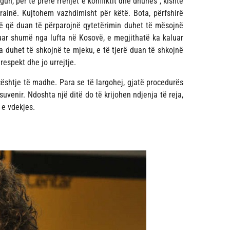
n, për të prerë rrënjët e konfliktit dhe dhunës”, kishte
Ukrainë. Kujtohem vazhdimisht për këtë. Bota, përfshirë
të që duan të përparojnë qytetërimin duhet të mësojnë
uar shumë nga lufta në Kosovë, e megjithatë ka kaluar
sa duhet të shkojnë te mjeku, e të tjerë duan të shkojnë
respekt dhe jo urrejtje.
çështje të madhe. Para se të largohej, gjatë procedurës
suvenir. Ndoshta një ditë do të krijohen ndjenja të reja,
 e vdekjes.