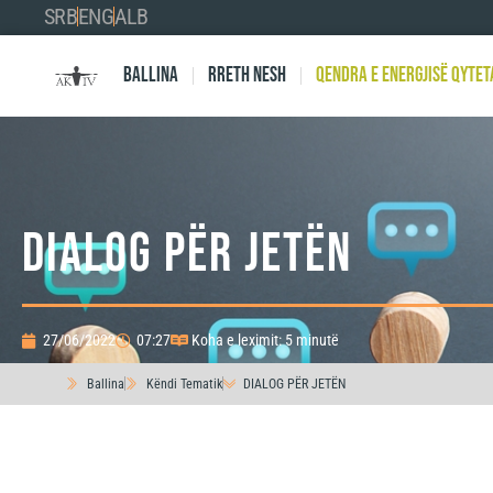
SRB
ENG
ALB
Ballina
Rreth nesh
Qendra e Energjisë Qytet
DIALOG PËR JETËN
27/06/2022
07:27
Koha e leximit: 5 minutë
Ballina
Këndi Tematik
DIALOG PËR JETËN