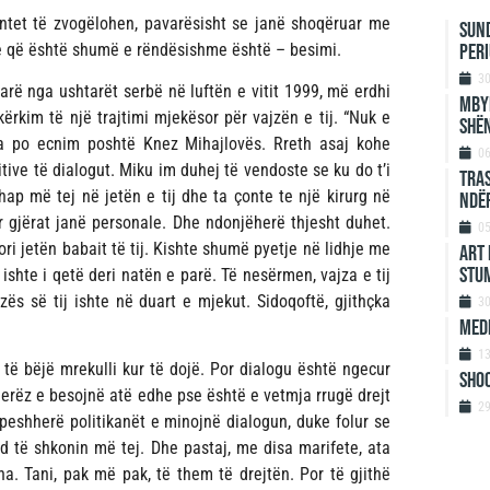
entet të zvogëlohen, pavarësisht se janë shoqëruar me
Sund
e që është shumë e rëndësishme është – besimi.
per
3
rarë nga ushtarët serbë në luftën e vitit 1999, më erdhi
Mbyl
 kërkim të një trajtimi mjekësor për vajzën e tij. “Nuk e
shën
a po ecnim poshtë Knez Mihajlovës. Rreth asaj kohe
0
tive të dialogut. Miku im duhej të vendoste se ku do t’i
Tras
hap më tej në jetën e tij dhe ta çonte te një kirurg në
ndër
 gjërat janë personale. Dhe ndonjëherë thjesht duhet.
0
ri jetën babait të tij. Kishte shumë pyetje në lidhje me
ART 
STU
 ishte i qetë deri natën e parë. Të nesërmen, vajza e tij
jzës së tij ishte në duart e mjekut. Sidoqoftë, gjithçka
3
MEDI
1
 të bëjë mrekulli kur të dojë. Por dialogu është ngecur
SHOQ
jerëz e besojnë atë edhe pse është e vetmja rrugë drejt
2
peshherë politikanët e minojnë dialogun, duke folur se
nd të shkonin më tej. Dhe pastaj, me disa marifete, ata
a. Tani, pak më pak, të them të drejtën. Por të gjithë