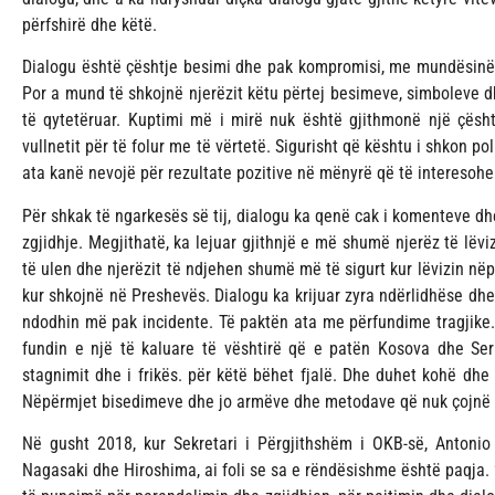
përfshirë dhe këtë.
Dialogu është çështje besimi dhe pak kompromisi, me mundësinë e
Por a mund të shkojnë njerëzit këtu përtej besimeve, simboleve 
të qytetëruar. Kuptimi më i mirë nuk është gjithmonë një çësh
vullnetit për të folur me të vërtetë. Sigurisht që kështu i shkon po
ata kanë nevojë për rezultate pozitive në mënyrë që të interesohe
Për shkak të ngarkesës së tij, dialogu ka qenë cak i komenteve d
zgjidhje. Megjithatë, ka lejuar gjithnjë e më shumë njerëz të lëvi
të ulen dhe njerëzit të ndjehen shumë më të sigurt kur lëvizin në
kur shkojnë në Preshevës. Dialogu ka krijuar zyra ndërlidhëse dh
ndodhin më pak incidente. Të paktën ata me përfundime tragjike.
fundin e një të kaluare të vështirë që e patën Kosova dhe Serbi
stagnimit dhe i frikës. për këtë bëhet fjalë. Dhe duhet kohë dhe 
Nëpërmjet bisedimeve dhe jo armëve dhe metodave që nuk çojnë
Në gusht 2018, kur Sekretari i Përgjithshëm i OKB-së, Antonio 
Nagasaki dhe Hiroshima, ai foli se sa e rëndësishme është paqja. “