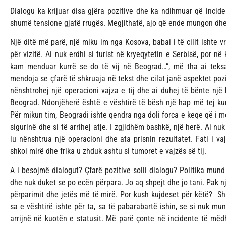
Dialogu ka krijuar disa gjëra pozitive dhe ka ndihmuar që incid
shumë tensione gjatë rrugës. Megjithatë, ajo që ende mungon dh
Një ditë më parë, një miku im nga Kosova, babai i të cilit ishte v
për vizitë. Ai nuk erdhi si turist në kryeqytetin e Serbisë, por në
kam menduar kurrë se do të vij në Beograd…”, më tha ai teks
mendoja se çfarë të shkruaja në tekst dhe cilat janë aspektet pozi
nënshtrohej një operacioni vajza e tij dhe ai duhej të bënte një 
Beograd. Ndonjëherë është e vështirë të bësh një hap më tej kur
Për mikun tim, Beogradi ishte qendra nga doli forca e keqe që i mo
sigurinë dhe si të arrihej atje. I zgjidhëm bashkë, një herë. Ai nuk
iu nënshtrua një operacioni dhe ata prisnin rezultatet. Fati i va
shkoi mirë dhe frika u zhduk ashtu si tumoret e vajzës së tij.
A i besojmë dialogut? Çfarë pozitive solli dialogu? Politika mund
dhe nuk duket se po ecën përpara. Jo aq shpejt dhe jo tani. Pak n
përparimit dhe jetës më të mirë. Por kush kujdeset për këtë? Sh
sa e vështirë ishte për ta, sa të pabarabartë ishin, se si nuk mu
arrijnë në kuotën e statusit. Më parë çonte në incidente të mëdh