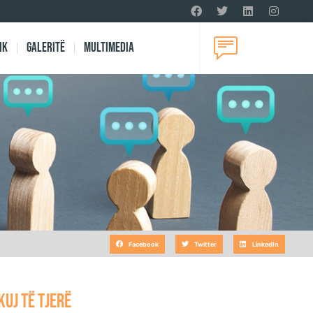
ik
Galeritë
Multimedia
Facebook
Twitter
LinkedIn
kuj të tjerë