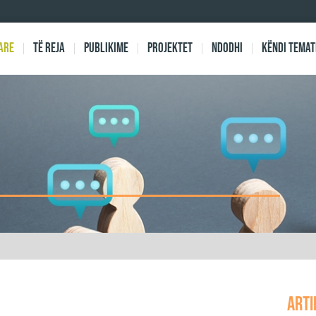
are
Të reja
Publikime
Projektet
Ndodhi
Këndi Temat
arti