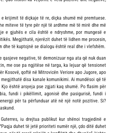
 krijimit të diçkaje të re, diçka shumë më premtuese.
dhe miteve të tyre për një të ardhme më të mirë dhe më
tje e gjuhës e cila është e ndryshme, por mungesë e
litikës. Megjithatë, njerëzit duhet të lidhen me procesin,
n dhe të kuptojnë se dialogu është real dhe i vlefshëm.
he qasjeve negative, të demonizuar nga ata që nuk duan
zin, me ose pa ngjitëse në targa, ka lejuar që tensionet
për Kosovë, qoftë në Mitrovicën Veriore apo Jugore, apo
e megjithatë disa kanale komunikimi. Ai mundësoi që të
 Kjo është arsyeja pse zgjati kaq shumë. Po flasim për
a, fundi i pikëllimit, agonisë dhe pasigurisë, fundi i
energji për ta përfunduar atë në një notë pozitive. Si?
 askund.
Guterres, iu drejtua publikut kur shënoi tragjedinë e
Paqja duhet të jetë prioriteti numër një, çdo ditë duhet