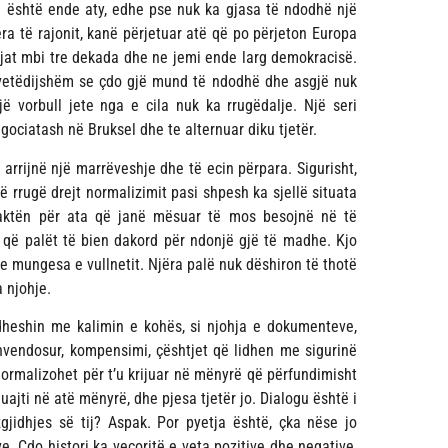
ika është ende aty, edhe pse nuk ka gjasa të ndodhë një
era të rajonit, kanë përjetuar atë që po përjeton Europa
zgjat mbi tre dekada dhe ne jemi ende larg demokracisë.
ë vetëdijshëm se çdo gjë mund të ndodhë dhe asgjë nuk
vorbull jete nga e cila nuk ka rrugëdalje. Një seri
gociatash në Bruksel dhe te alternuar diku tjetër.
rrijnë një marrëveshje dhe të ecin përpara. Sigurisht,
 rrugë drejt normalizimit pasi shpesh ka sjellë situata
 paktën për ata që janë mësuar të mos besojnë në të
që palët të bien dakord për ndonjë gjë të madhe. Kjo
dhe mungesa e vullnetit. Njëra palë nuk dëshiron të thotë
 njohje.
gjidheshin me kalimin e kohës, si njohja e dokumenteve,
zhvendosur, kompensimi, çështjet që lidhen me sigurinë
rmalizohet për t’u krijuar në mënyrë që përfundimisht
uajti në atë mënyrë, dhe pjesa tjetër jo. Dialogu është i
gjidhjes së tij? Aspak. Por pyetja është, çka nëse jo
e. Çdo histori ka veçoritë e veta pozitive dhe negative,