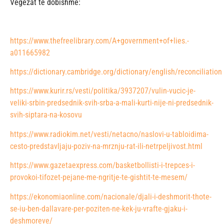
Vegëzat të dobishme:
https://www.thefreelibrary.com/A+government+of+lies.-
a011665982
https://dictionary.cambridge.org/dictionary/english/reconciliation
https://www.kurir.rs/vesti/politika/3937207/vulin-vucic-je-
veliki-srbin-predsednik-svih-srba-a-mali-kurti-nije-ni-predsednik-
svih-siptara-na-kosovu
https://www.radiokim.net/vesti/netacno/naslovi-u-tabloidima-
cesto-predstavljaju-poziv-na-mrznju-rat-ili-netrpeljivost.html
https://www.gazetaexpress.com/basketbollisti-i-trepces-i-
provokoi-tifozet-pejane-me-ngritje-te-gishtit-te-mesem/
https://ekonomiaonline.com/nacionale/djali-i-deshmorit-thote-
se-iu-ben-dallavare-per-poziten-ne-kek-ju-vrafte-gjaku-i-
deshmoreve/