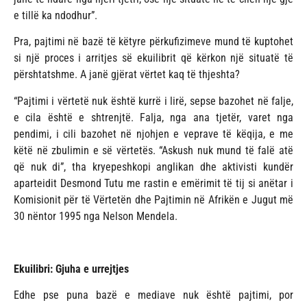
e tillë ka ndodhur”.
Pra, pajtimi në bazë të këtyre përkufizimeve mund të kuptohet
si një proces i arritjes së ekuilibrit që kërkon një situatë të
përshtatshme. A janë gjërat vërtet kaq të thjeshta?
“Pajtimi i vërtetë nuk është kurrë i lirë, sepse bazohet në falje,
e cila është e shtrenjtë. Falja, nga ana tjetër, varet nga
pendimi, i cili bazohet në njohjen e veprave të këqija, e me
këtë në zbulimin e së vërtetës. “Askush nuk mund të falë atë
që nuk di”, tha kryepeshkopi anglikan dhe aktivisti kundër
aparteidit Desmond Tutu me rastin e emërimit të tij si anëtar i
Komisionit për të Vërtetën dhe Pajtimin në Afrikën e Jugut më
30 nëntor 1995 nga Nelson Mendela.
Ekuilibri: Gjuha e urrejtjes
Edhe pse puna bazë e mediave nuk është pajtimi, por