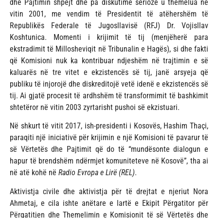
dhe Pajtimin shpejt dhe pa diskutime serioze u themelua në
vitin 2001, me vendim të Presidentit të atëhershëm të
Republikës Federale të Jugosllavisë (RFJ) Dr. Vojisllav
Koshtunica. Momenti i krijimit të tij (menjëherë para
ekstradimit të Millosheviqit në Tribunalin e Hagës), si dhe fakti
që Komisioni nuk ka kontribuar ndjeshëm në trajtimin e së
kaluarës në tre vitet e ekzistencës së tij, janë arsyeja që
publiku të injorojë dhe diskreditojë vetë idenë e ekzistencës së
tij. Ai gjatë procesit të ardhshëm të transformimit të bashkimit
shtetëror në vitin 2003 zyrtarisht pushoi së ekzistuari.
Në shkurt të vitit 2017, ish-presidenti i Kosovës, Hashim Thaçi,
paraqiti një iniciativë për krijimin e një Komisioni të pavarur të
së Vërtetës dhe Pajtimit që do të “mundësonte dialogun e
hapur të brendshëm ndërmjet komuniteteve në Kosovë”, tha ai
në atë kohë në
Radio Evropa e Lirë (REL)
.
Aktivistja civile dhe aktivistja për të drejtat e njeriut Nora
Ahmetaj, e cila ishte anëtare e lartë e Ekipit Përgatitor për
Përgatitjen dhe Themelimin e Komisionit të së Vërtetës dhe