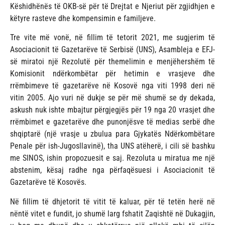
Këshidhënës të OKB-së për të Drejtat e Njeriut për zgjidhjen e
këtyre rasteve dhe kompensimin e familjeve.
Tre vite më vonë, në fillim të tetorit 2021, me sugjerim të
Asociacionit të Gazetarëve të Serbisë (UNS), Asambleja e EFJ-
së miratoi një Rezolutë për themelimin e menjëhershëm të
Komisionit ndërkombëtar për hetimin e vrasjeve dhe
rrëmbimeve të gazetarëve në Kosovë nga viti 1998 deri në
vitin 2005. Ajo vuri në dukje se për më shumë se dy dekada,
askush nuk ishte mbajtur përgjegjës për 19 nga 20 vrasjet dhe
rrëmbimet e gazetarëve dhe punonjësve të medias serbë dhe
shqiptarë (një vrasje u zbulua para Gjykatës Ndërkombëtare
Penale për ish-Jugosllavinë), tha UNS atëherë, i cili së bashku
me SINOS, ishin propozuesit e saj. Rezoluta u miratua me një
abstenim, kësaj radhe nga përfaqësuesi i Asociacionit të
Gazetarëve të Kosovës.
Në fillim të dhjetorit të vitit të kaluar, për të tetën herë në
nëntë vitet e fundit, jo shumë larg fshatit Zaqishtë në Dukagjin,