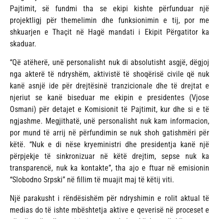
Pajtimit, së fundmi tha se ekipi kishte përfunduar një
projektligj për themelimin dhe funksionimin e tij, por me
shkuarjen e Thaçit në Hagë mandati i Ekipit Përgatitor ka
skaduar.
“Që atëherë, unë personalisht nuk di absolutisht asgjë, dëgjoj
nga akterë të ndryshëm, aktivistë të shoqërisë civile që nuk
kanë asnjë ide për drejtësinë tranzicionale dhe të drejtat e
njeriut se kanë biseduar me ekipin e presidentes (Vjose
Osmani) për detajet e Komisionit të Pajtimit, kur dhe si e të
ngjashme. Megjithatë, unë personalisht nuk kam informacion,
por mund të arrij në përfundimin se nuk shoh gatishmëri për
këtë. “Nuk e di nëse kryeministri dhe presidentja kanë një
përpjekje të sinkronizuar në këtë drejtim, sepse nuk ka
transparencë, nuk ka kontakte”, tha ajo e ftuar në emisionin
“Slobodno Srpski” në fillim të muajit maj të këtij viti.
Një parakusht i rëndësishëm për ndryshimin e rolit aktual të
medias do të ishte mbështetja aktive e qeverisë në proceset e