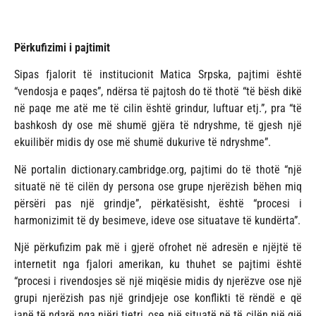
Përkufizimi i pajtimit
Sipas fjalorit të institucionit Matica Srpska, pajtimi është
“vendosja e paqes”, ndërsa të pajtosh do të thotë “të bësh dikë
në paqe me atë me të cilin është grindur, luftuar etj.”, pra “të
bashkosh dy ose më shumë gjëra të ndryshme, të gjesh një
ekuilibër midis dy ose më shumë dukurive të ndryshme”.
Në portalin dictionary.cambridge.org, pajtimi do të thotë “një
situatë në të cilën dy persona ose grupe njerëzish bëhen miq
përsëri pas një grindje”, përkatësisht, është “procesi i
harmonizimit të dy besimeve, ideve ose situatave të kundërta”.
Një përkufizim pak më i gjerë ofrohet në adresën e njëjtë të
internetit nga fjalori amerikan, ku thuhet se pajtimi është
“procesi i rivendosjes së një miqësie midis dy njerëzve ose një
grupi njerëzish pas një grindjeje ose konflikti të rëndë e që
janë të ndarë nga njëri tjetri, ose një situatë në të cilën një gjë