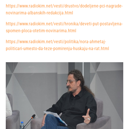
https://www.radiokim.net/vesti/drustvo/dodeljene-pci-nagrade-
novinarima-albanskih-redakcija.html
https://www.radiokim.net/vesti/hronika/deveti-put-postavljena-
spomen-ploca-otetim-novinarima.html
https://www.radiokim.net/vesti/politika/nora-ahmetaj-
politicari-umesto-da-teze-pomirenju-huskaju-na-rat.html