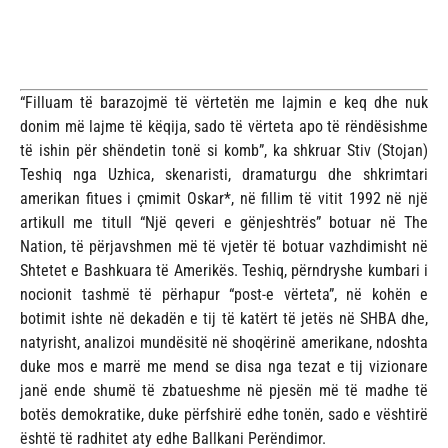
“Filluam të barazojmë të vërtetën me lajmin e keq dhe nuk
donim më lajme të këqija, sado të vërteta apo të rëndësishme
të ishin për shëndetin tonë si komb”, ka shkruar Stiv (Stojan)
Teshiq nga Uzhica, skenaristi, dramaturgu dhe shkrimtari
amerikan fitues i çmimit Oskar*, në fillim të vitit 1992 në një
artikull me titull “Një qeveri e gënjeshtrës” botuar në The
Nation, të përjavshmen më të vjetër të botuar vazhdimisht në
Shtetet e Bashkuara të Amerikës. Teshiq, përndryshe kumbari i
nocionit tashmë të përhapur “post-e vërteta”, në kohën e
botimit ishte në dekadën e tij të katërt të jetës në SHBA dhe,
natyrisht, analizoi mundësitë në shoqërinë amerikane, ndoshta
duke mos e marrë me mend se disa nga tezat e tij vizionare
janë ende shumë të zbatueshme në pjesën më të madhe të
botës demokratike, duke përfshirë edhe tonën, sado e vështirë
është të radhitet aty edhe Ballkani Perëndimor.