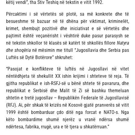
këtij vendi”, tha Stiv Teshiq në tekstin e vitit 1992.
Përcaktimi i së vërtetës së plotë, sa më konkrete dhe të
besueshme të bazuar në të dhëna për viktimat, kriminelët,
krimet, shembujt pozitivë dhe iniciativat e së vërtetës dhe
pajtimit është veçanërisht i vështirë duke pasur parasysh se
në tekstin shkollor të klasës së katërt të shkollës fillore
Natyra
dhe shoqëria
në mësimin me titull “Jugosllavia dhe Serbia pas
Luftës së Dytë Botërore” shkruhet:
“Pasojat e konflikteve të luftës në Jugosllavi në vitet
nëntëdhjeta të shekullit XX ishin krijimi i shteteve të reja. Të
gjitha republikat e ish-RSFJ-së u bënë shtete të pavarura, dhe
republikat e Serbisë dhe Malit të Zi së bashku themeluan
shtetin e tretë jugosllav – Republikën Federale të Jugosllavisë
(RFJ). Ai, për shkak të krizës në Kosovë gjatë pranverës së vitit
1999 është bombarduar çdo ditë nga forcat e NATO-s. Nga
këto bombardime shumë njerëz u vranë ndërsa shumë
ndërtesa, fabrika, rrugë, ura e të tjera u shkatërruan.”