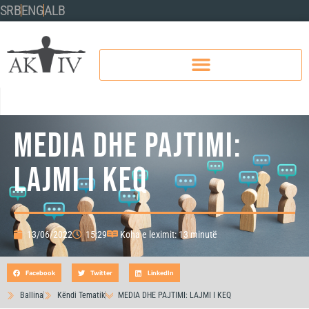
SRB
ENG
ALB
MEDIA DHE PAJTIMI:
LAJMI I KEQ
13/06/2022
15:29
Koha e leximit: 13 minutë
Facebook
Twitter
LinkedIn
Ballina
Këndi Tematik
MEDIA DHE PAJTIMI: LAJMI I KEQ