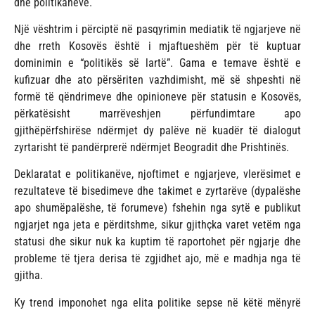
dhe politikanëve.
Një vështrim i përciptë në pasqyrimin mediatik të ngjarjeve në
dhe rreth Kosovës është i mjaftueshëm për të kuptuar
dominimin e “politikës së lartë”. Gama e temave është e
kufizuar dhe ato përsëriten vazhdimisht, më së shpeshti në
formë të qëndrimeve dhe opinioneve për statusin e Kosovës,
përkatësisht marrëveshjen përfundimtare apo
gjithëpërfshirëse ndërmjet dy palëve në kuadër të dialogut
zyrtarisht të pandërprerë ndërmjet Beogradit dhe Prishtinës.
Deklaratat e politikanëve, njoftimet e ngjarjeve, vlerësimet e
rezultateve të bisedimeve dhe takimet e zyrtarëve (dypalëshe
apo shumëpalëshe, të forumeve) fshehin nga sytë e publikut
ngjarjet nga jeta e përditshme, sikur gjithçka varet vetëm nga
statusi dhe sikur nuk ka kuptim të raportohet për ngjarje dhe
probleme të tjera derisa të zgjidhet ajo, më e madhja nga të
gjitha.
Ky trend imponohet nga elita politike sepse në këtë mënyrë