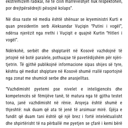
ekstremizëm radikal, në të cilin marrëveshjet nuk respektohen,
por drejtpërsëdrejti pësojnë kolaps”.
Në disa raste në media është shënuar se kryeministri Kurti e
quan presidentin serb Aleksandar Vuçiqin “Putini i vogël”,
ndërsa njerëzit nga rrethi i Vuçiqit e quajnë Kurtin “Hitleri i
vogël”.
Ndërkohë, serbët dhe shqiptarët në Kosovë vazhdojnë të
jetojnë në botë paralele, pothuajse të pavetëdijshëm për njëri-
tjetrin. Të gjithë publikojnë informacione sipas shijes së tyre,
kështu që mediat shqiptare në Kosovë shumë rrallë raportojnë
nga zonat me shumicë serbe dhe anasjelltas.
“Vazhdimisht pyetemi pse nivelet e inteligjencës dhe
kompetencës së fëmijëve tanë, të matura nga të gjitha testet
tona, janë vazhdimisht në rënie. Arsyeja është shumë e
thjeshtë: nuk duam që ata të jenë të arsimuar mirë. Gjëja e
fundit që duam tani është që një brez i fortë intelektualisht
dhe shpirtërisht të na përballë me pyetjen se çfarë i kemi bërë