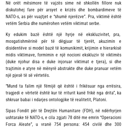
Në orët mësimore të vajzës sime në shkollën fillore nuk
diskutohej fare për arsyet e krizës dhe bombardimeve të
NATO-s, as për vuajtjet e “shumë njerëzve”. Pra, viktimë është
vetëm Serbia dhe numërohen vetëm viktimat serbe.
Ky edukim bazë është një hyrje në ekskluzivitet, pra,
mosgatishmërinë për të dëgjuar të tjerët, akuzimin e
disidentëve si model bazë të komunikimit, krijimin e hierarkisë
midis viktimave, formimin e një nocioni ekskluziv të viktimës
(duke njohur disa e duke injoruar viktimat e tjera), si dhe
trajtimin e atyre në mënyrë abstrakte dhe duke pranuar vetëm
një pjesë të së vërtetës.
“Mund ta falim një fëmijë që është i frikësuar nga errësira,
tragjedi e vërtetë është kur të rriturit kanë frikë nga drita”, ka
shkruar babai i ndarjes ontologjike të realitetit, Platoni.
Sipas Fondit për të Drejtën Humanitare (FDH), në ndërhyrjen
ushtarake të NATO-s, e cila zgjati 78 ditë me emrin “Operacioni
Forca Aleate”, u vranë 754 persona: 454 civilë dhe 300