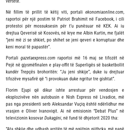
vërtetë.
Në fillim të prillit të këtij viti, portali
ekonomiaonline.com
,
raportoi për një postim të Patriot Brahimit në Facebook, i cili
protestoi për mossuksesin për t’u punësuar në KEK. Ai iu
drejtua Qeverisë së Kosovës, në krye me Albin Kurtin, me fjalët
“jeni më zi se shkiet, po shihet se jeni qeveri e korruptuar dhe
keni moral të papastër”.
Portali
gazetaexpress.com
raportoi më 16 maj se tifozët në
Pejë në gjysmëfinalen e play-offit të Superligës së basketbollit
kundër Trepçës brohoritën: “Ju jeni shkije”, duke iu drejtuar
tifozëve mysafirë që “i provokuan duke ngritur tre gishtat”.
Florim Ejupi që dikur ishte arrestuar për vendosjen e
eksplozivëve nën autobusin e Nish Express në Livadice, më
pas nga presidenti serb Aleksandar Vuçiq është ndërlidhur me
vrasjen e Oliver Ivanoviqit. Ai në emisionin “Debat Plus” në
televizionin kosovar
Dukagjini
, në fund të dhjetorit 2020 tha:
“Ata shkije dhe udbash arritën të më ngjitnin gjithçka, më panë