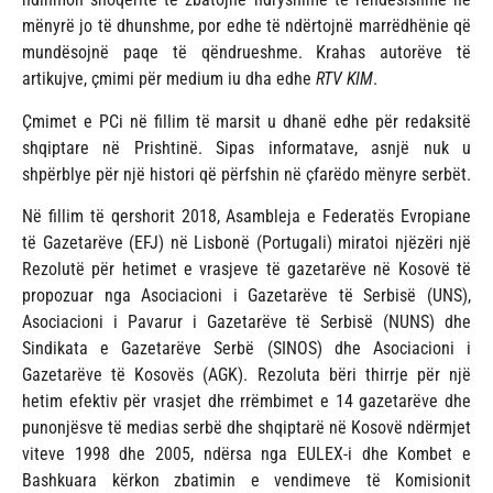
mënyrë jo të dhunshme, por edhe të ndërtojnë marrëdhënie që
mundësojnë paqe të qëndrueshme. Krahas autorëve të
artikujve, çmimi për medium iu dha edhe
RTV KIM
.
Çmimet e PCi në fillim të marsit u dhanë edhe për redaksitë
shqiptare në Prishtinë. Sipas informatave, asnjë nuk u
shpërblye për një histori që përfshin në çfarëdo mënyre serbët.
Në fillim të qershorit 2018, Asambleja e Federatës Evropiane
të Gazetarëve (EFJ) në Lisbonë (Portugali) miratoi njëzëri një
Rezolutë për hetimet e vrasjeve të gazetarëve në Kosovë të
propozuar nga Asociacioni i Gazetarëve të Serbisë (UNS),
Asociacioni i Pavarur i Gazetarëve të Serbisë (NUNS) dhe
Sindikata e Gazetarëve Serbë (SINOS) dhe Asociacioni i
Gazetarëve të Kosovës (AGK). Rezoluta bëri thirrje për një
hetim efektiv për vrasjet dhe rrëmbimet e 14 gazetarëve dhe
punonjësve të medias serbë dhe shqiptarë në Kosovë ndërmjet
viteve 1998 dhe 2005, ndërsa nga EULEX-i dhe Kombet e
Bashkuara kërkon zbatimin e vendimeve të Komisionit