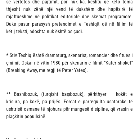
së vërtetës dhe pajtimit, por nuk ka, kështu që këto tema
thjesht nuk zënë një vend të dukshëm dhe hapësirë të
mjaftueshme në politikat editoriale dhe skemat programore.
Duke pasur parasysh pretendimet e Teshiqit që në fillim të
këtij teksti, ndoshta nuk është as çudi.
* Stiv Teshiq është dramaturg, skenarist, romancier dhe fitues i
çmimit Oskar në vitin 1980 për skenarin e filmit “Katër shokët”
(Breaking Away, me regji të Peter Yates).
** Bashibozuk, (turqisht başıbozuk), përkthyer – kokët e
krisura, pa kokë, pa prijës. Forcat e parregullta ushtarake të
ushtrisë osmane të njohura për mungesë disipline, që vrasin e
plaçkitin popullsinë.