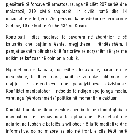
pjesëtarë të forcave të armatosura, nga të cilët 207 serbë dhe
malazezë, 219 civilë shqiptarë, 14 civilë romë dhe 14
nacionalitete të tjera. 260 persona kanë vdekur në territorin e
Serbisë, 10 në Mal të Zi dhe 484 në Kosovë.
Kontributi i disa mediave të pavarura në zbardhjen e së
kaluarës dhe pajtimin është, megjithëse i rëndësishëm, i
pamjaftueshëm për shkak të faktorëve të ndryshëm të tyre me
ndikim të kufizuar në opinionin publik.
Ngjarjet nga e kaluara, por edhe ato aktuale, paraqiten të
njëanshme, të thjeshtuara, bardh e zi duke ndihmuar në
ruajtjen e stereotipeve dhe paragjykimeve ekzistuese.
Konfliktet manipulohen – nëse do të ndiqen apo jo nga media,
varet nga “përdorshmëria” politike në momentin e caktuar.
Konflikti tragjik në Ukrainë është shembulli më i fundit global i
manipulimit të medias nga të gjitha anët. Paralelisht me
ngjarjet në fushën e betejës, zhvillohet një luftë mediatike dhe
informative, po aq mizore sa ajo në front, e cila këtë herë