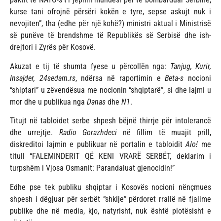
kurse tani ofrojnë përsëri kokën e tyre, sepse askujt nuk i
nevojiten”, tha (edhe për një kohë?) ministri aktual i Ministrisë
së punëve të brendshme të Republikës së Serbisë dhe ish-
drejtori i Zyrës për Kosovë.
Akuzat e tij të shumta fyese u përcollën nga:
Tanjug, Kurir,
Insajder, 24sedam.rs
, ndërsa në raportimin e
Beta-s
nocioni
“shiptari” u zëvendësua me nocionin “shqiptarë”, si dhe lajmi u
mor dhe u publikua nga
Danas
dhe
N1
.
Titujt në tabloidet serbe shpesh bëjnë thirrje për intolerancë
dhe urrejtje.
Radio Gorazhdeci
në fillim të muajit prill,
diskreditoi lajmin e publikuar në portalin e tabloidit
Alo!
me
titull “FALEMINDERIT QË KENI VRARË SERBËT, deklarim i
turpshëm i Vjosa Osmanit: Parandaluat gjenocidin!”
Edhe pse tek publiku shqiptar i Kosovës nocioni nënçmues
shpesh i dëgjuar për serbët “shkije” përdoret rrallë në fjalime
publike dhe në media, kjo, natyrisht, nuk është plotësisht e