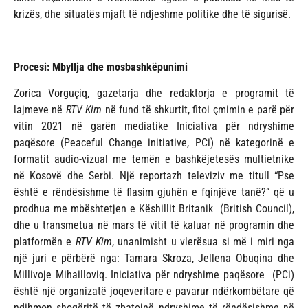
krizës, dhe situatës mjaft të ndjeshme politike dhe të sigurisë.
Procesi: Mbyllja dhe mosbashkëpunimi
Zorica Vorguçiq, gazetarja dhe redaktorja e programit të
lajmeve në
RTV Kim
në fund të shkurtit, fitoi çmimin e parë për
vitin 2021 në garën mediatike Iniciativa për ndryshime
paqësore (Peaceful Change initiative, PCi) në kategorinë e
formatit audio-vizual me temën e bashkëjetesës multietnike
në Kosovë dhe Serbi. Një reportazh televiziv me titull “Pse
është e rëndësishme të flasim gjuhën e fqinjëve tanë?” që u
prodhua me mbështetjen e Këshillit Britanik (British Council),
dhe u transmetua në mars të vitit të kaluar në programin dhe
platformën e
RTV Kim
, unanimisht u vlerësua si më i miri nga
një juri e përbërë nga: Tamara Skroza, Jellena Obuqina dhe
Millivoje Mihailloviq. Iniciativa për ndryshime paqësore (PCi)
është një organizatë joqeveritare e pavarur ndërkombëtare që
ndihmon shoqëritë të zbatojnë ndryshime të rëndësishme në