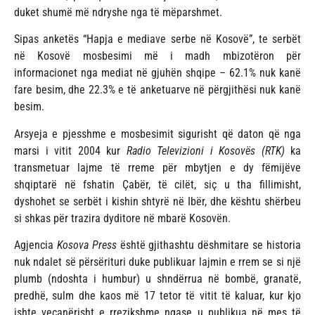
duket shumë më ndryshe nga të mëparshmet.
Sipas anketës “Hapja e mediave serbe në Kosovë”, te serbët
në Kosovë mosbesimi më i madh mbizotëron për
informacionet nga mediat në gjuhën shqipe – 62.1% nuk kanë
fare besim, dhe 22.3% e të anketuarve në përgjithësi nuk kanë
besim.
Arsyeja e pjesshme e mosbesimit sigurisht që daton që nga
marsi i vitit 2004 kur
Radio Televizioni i Kosovës (RTK)
ka
transmetuar lajme të rreme për mbytjen e dy fëmijëve
shqiptarë në fshatin Çabër, të cilët, siç u tha fillimisht,
dyshohet se serbët i kishin shtyrë në Ibër, dhe kështu shërbeu
si shkas për trazira dyditore në mbarë Kosovën.
Agjencia
Kosova Press
është gjithashtu dëshmitare se historia
nuk ndalet së përsërituri duke publikuar lajmin e rrem se si një
plumb (ndoshta i humbur) u shndërrua në bombë, granatë,
predhë, sulm dhe kaos më 17 tetor të vitit të kaluar, kur kjo
ishte veçanërisht e rrezikshme ngase u publikua në mes të