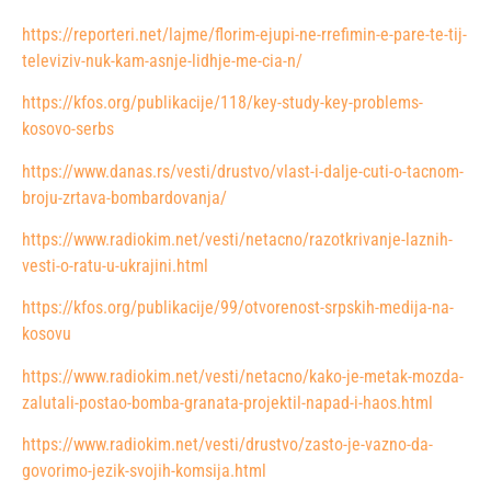
https://reporteri.net/lajme/florim-ejupi-ne-rrefimin-e-pare-te-tij-
televiziv-nuk-kam-asnje-lidhje-me-cia-n/
https://kfos.org/publikacije/118/key-study-key-problems-
kosovo-serbs
https://www.danas.rs/vesti/drustvo/vlast-i-dalje-cuti-o-tacnom-
broju-zrtava-bombardovanja/
https://www.radiokim.net/vesti/netacno/razotkrivanje-laznih-
vesti-o-ratu-u-ukrajini.html
https://kfos.org/publikacije/99/otvorenost-srpskih-medija-na-
kosovu
https://www.radiokim.net/vesti/netacno/kako-je-metak-mozda-
zalutali-postao-bomba-granata-projektil-napad-i-haos.html
https://www.radiokim.net/vesti/drustvo/zasto-je-vazno-da-
govorimo-jezik-svojih-komsija.html