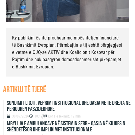
Ky publikim është prodhuar me mbështetjen financiare
të Bashkimit Evropian. Përmbajtja e tij është përgjegjësi
e vetme e OJQ-së AKTIV dhe Koalicionit Kosovar për
Pajtim dhe nuk pasqyron domosdoshmërisht pikëpamjet
e Bashkimit Evropian.
artikuj të tjerë
Sundimi i ligjit, veprimi institucional dhe qasja në të drejta në
periudhën paszgjedhore
30/07/2026
10:19
Koha e leximit: 12 min
Mbyllja e ambulancave në sistemin serb – qasja në kujdesin
shëndetësor dhe implikimet institucionale