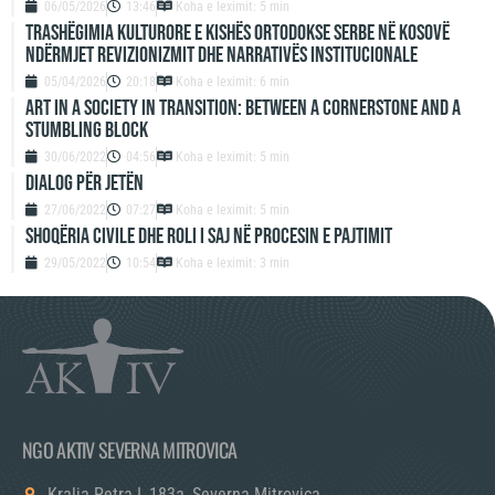
06/05/2026
13:46
Koha e leximit: 5 min
Trashëgimia kulturore e Kishës Ortodokse Serbe në Kosovë
ndërmjet revizionizmit dhe narrativës institucionale
05/04/2026
20:18
Koha e leximit: 6 min
ART IN A SOCIETY IN TRANSITION: BETWEEN A CORNERSTONE AND A
STUMBLING BLOCK
30/06/2022
04:56
Koha e leximit: 5 min
DIALOG PËR JETËN
27/06/2022
07:27
Koha e leximit: 5 min
SHOQËRIA CIVILE DHE ROLI I SAJ NË PROCESIN E PAJTIMIT
29/05/2022
10:54
Koha e leximit: 3 min
NGO AKTIV SEVERNA MITROVICA
Kralja Petra I, 183a, Severna Mitrovica