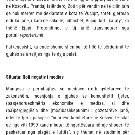
në Kosovë… Prandaj falënderoj Zotin për vendin në të cilin jam
që nuk merren me deklaratat e kota të Vuçiqit, shteti gjerman
e di ku janë, i kam në shkollë, udbashët, Vuçiqi kot i ka aty”, ka
thënë Ejupi. Pretendimet e tij janë transmetuar nga
portali
reporteri.net
.
Fatkeqësisht, ka ende shumë shembuj të tillë të përdorimit të
gjuhës së urrejtjes nga të dyja palët.
Situata: Roli negativ i medias
Mungesa e përmbajtjes së mediave rreth qytetarëve të
zakonshëm, mosnjohja e gjuhës së komunitetit tjetër,
(pa)qëndrueshmëria ekonomike e medias, si dhe
(pa)përgjegjësia dhe (mos)bashkëpunimi i gazetarëve janë,
ndër të tjera, pasojë e “ndarjeve kombëtare në Kosovë të cilat
që nga viti 1999 kanë mbetur të ngurtësuara në një shoqëri të
pashëruar nga plagët e luftës”, siç thuhet në studimin për