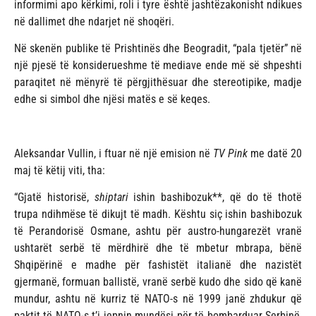
informimi apo kërkimi, roli i tyre është jashtëzakonisht ndikues
në dallimet dhe ndarjet në shoqëri.
Në skenën publike të Prishtinës dhe Beogradit, “pala tjetër” në
një pjesë të konsiderueshme të mediave ende më së shpeshti
paraqitet në mënyrë të përgjithësuar dhe stereotipike, madje
edhe si simbol dhe njësi matës e së keqes.
Aleksandar Vullin, i ftuar në një emision në
TV Pink
me datë 20
maj të këtij viti, tha:
“Gjatë historisë,
shiptari
ishin bashibozuk**, që do të thotë
trupa ndihmëse të dikujt të madh. Kështu siç ishin bashibozuk
të Perandorisë Osmane, ashtu për austro-hungarezët vranë
ushtarët serbë të mërdhirë dhe të mbetur mbrapa, bënë
Shqipërinë e madhe për fashistët italianë dhe nazistët
gjermanë, formuan ballistë, vranë serbë kudo dhe sido që kanë
mundur, ashtu në kurriz të NATO-s në 1999 janë zhdukur që
paktit të NATO-s t’i jepnin mundësi për të bombarduar Serbinë,