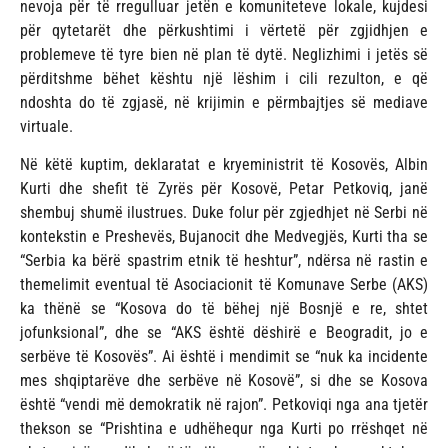
nevoja për të rregulluar jetën e komuniteteve lokale, kujdesi
për qytetarët dhe përkushtimi i vërtetë për zgjidhjen e
problemeve të tyre bien në plan të dytë. Neglizhimi i jetës së
përditshme bëhet kështu një lëshim i cili rezulton, e që
ndoshta do të zgjasë, në krijimin e përmbajtjes së mediave
virtuale.
Në këtë kuptim, deklaratat e kryeministrit të Kosovës, Albin
Kurti dhe shefit të Zyrës për Kosovë, Petar Petkoviq, janë
shembuj shumë ilustrues. Duke folur për zgjedhjet në Serbi në
kontekstin e Preshevës, Bujanocit dhe Medvegjës, Kurti tha se
“Serbia ka bërë spastrim etnik të heshtur”, ndërsa në rastin e
themelimit eventual të Asociacionit të Komunave Serbe (AKS)
ka thënë se “Kosova do të bëhej një Bosnjë e re, shtet
jofunksional”, dhe se “AKS është dëshirë e Beogradit, jo e
serbëve të Kosovës”. Ai është i mendimit se “nuk ka incidente
mes shqiptarëve dhe serbëve në Kosovë”, si dhe se Kosova
është “vendi më demokratik në rajon”. Petkoviqi nga ana tjetër
thekson se “Prishtina e udhëhequr nga Kurti po rrëshqet në