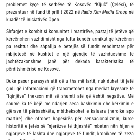
problemet kyçe të serbëve të Kosovës “Ključ” (Çelësi), të
prezantuar në fund të prillit 2022 në
Radio Kim Media Group
në
kuadër të iniciativës Open.
Shfaqjet e kombit si komunitet i martirëve, pastaj të jetëve që
kërcënohen vazhdimisht nga lufta kundër armikut që kërcënon
pa reshtur dhe shpallja e betejës së fundit vendimtare për
mbijetesë në kushtet e një gjendje të vazhdueshme të
jashtëzakonshme janë për dekada karakteristika të
përditshmërisë në Kosovë.
Duke pasur parasysh atë që u tha më lartë, nuk duhet të jetë
çudi që informacioni që transmetohet nga mediat kryesore të
“fqinjëve” thekson më së shumti atë që është negative. Më
shumë ka të bëjë me ndarjen sesa bashkimin dhe kërkimin e
gjërave të përbashkëta, mbitheksohet e kaluara (heroike apo
martire) dhe ofrohet hapësirës për sensacionalizmin, kurse
historitë e jetës së “njerëzve të thjeshtë” mbeten nën hijen e
ngjarjeve të lashta dhe ngjarjeve të fundit, kronikave të zeza