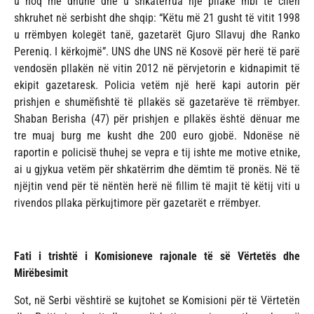
u hoq me dhunë dhe u shkatërrua një pllakë mbi të cilën
shkruhet në serbisht dhe shqip: “Këtu më 21 gusht të vitit 1998
u rrëmbyen kolegët tanë, gazetarët Gjuro Sllavuj dhe Ranko
Pereniq. I kërkojmë”. UNS dhe UNS në Kosovë për herë të parë
vendosën pllakën në vitin 2012 në përvjetorin e kidnapimit të
ekipit gazetaresk. Policia vetëm një herë kapi autorin për
prishjen e shumëfishtë të pllakës së gazetarëve të rrëmbyer.
Shaban Berisha (47) për prishjen e pllakës është dënuar me
tre muaj burg me kusht dhe 200 euro gjobë. Ndonëse në
raportin e policisë thuhej se vepra e tij ishte me motive etnike,
ai u gjykua vetëm për shkatërrim dhe dëmtim të pronës. Në të
njëjtin vend për të nëntën herë në fillim të majit të këtij viti u
rivendos pllaka përkujtimore për gazetarët e rrëmbyer.
Fati i trishtë i Komisioneve rajonale të së Vërtetës dhe
Mirëbesimit
Sot, në Serbi vështirë se kujtohet se Komisioni për të Vërtetën