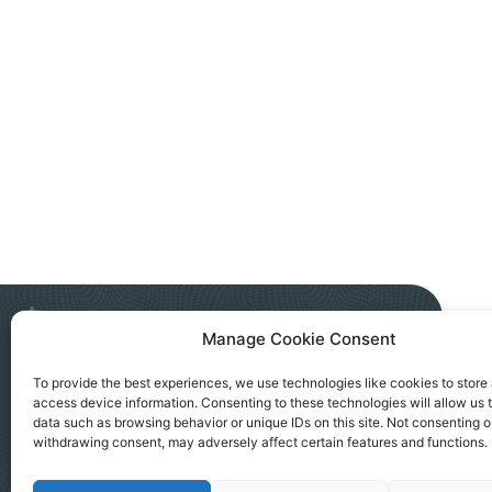
Manage Cookie Consent
NGO AKTIV SEVERNA MITROVICA
To provide the best experiences, we use technologies like cookies to store
access device information. Consenting to these technologies will allow us 
Kralja Petra I, 183a, Severna Mitrovica
data such as browsing behavior or unique IDs on this site. Not consenting o
office@ngoaktiv.org
withdrawing consent, may adversely affect certain features and functions.