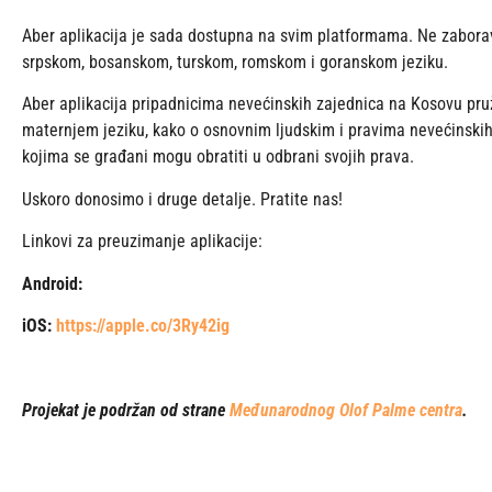
Aber aplikacija je sada dostupna na svim platformama. Ne zaborav
srpskom, bosanskom, turskom, romskom i goranskom jeziku.
Aber aplikacija pripadnicima nevećinskih zajednica na Kosovu pru
maternjem jeziku, kako o osnovnim ljudskim i pravima nevećinskih
kojima se građani mogu obratiti u odbrani svojih prava.
Uskoro donosimo i druge detalje. Pratite nas!
Linkovi za preuzimanje aplikacije:
Android:
iOS:
https://apple.co/3Ry42ig
Projekat je podržan od strane
Međunarodnog Olof Palme centra
.