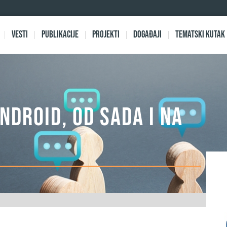
Vesti
Publikacije
Projekti
Događaji
Tematski kutak
NDROID, OD SADA I NA