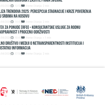
rmalnih ugovora i zaštite prava svojine
6/05/2026
13:53
Vreme čitanja: 2 min
IZA TRENDOVA 2025: PERCEPCIJA STAGNACIJE I KRIZE POVERENJA
U SRBIMA NA KOSOVU
9/04/2026
14:47
Vreme čitanja: 2 min
EV ZA PONUDE (RFO) – Konsultantske usluge za rodnu
nopravnost i procenu održivosti
9/04/2026
10:41
Vreme čitanja: < 1 min
lno društvo i mediji o netransparentnosti institucija i
ostatku informacija
3/04/2026
17:54
Vreme čitanja: 2 min