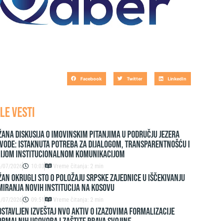
Facebook
Twitter
LinkedIn
LE VESTI
ana diskusija o imovinskim pitanjima u području jezera
vode: Istaknuta potreba za dijalogom, transparentnošću i
nijom institucionalnom komunikacijom
5/07/2026
10:03
Vreme čitanja: 2 min
AN OKRUGLI STO O POLOŽAJU SRPSKE ZAJEDNICE U IŠČEKIVANJU
IRANJA NOVIH INSTITUCIJA NA KOSOVU
9/07/2026
09:51
Vreme čitanja: 2 min
stavljen izveštaj NVO Aktiv o izazovima formalizacije