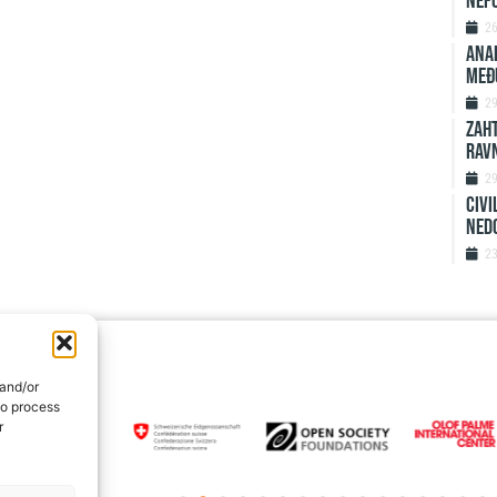
nefo
2
ANAL
MEĐ
2
ZAHT
rav
2
Civi
ned
2
 and/or
to process
r