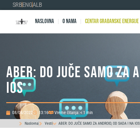
SRB
ENG
ALB
Naslovna
O nama
Centar Građanske Energije
ABER: DO JUČE SAMO ZA A
IOS
08/08/2022
13:16
Vreme čitanja: < 1 min
Naslovna
Vesti
ABER: DO JUČE SAMO ZA ANDROID, OD SADA I NA IOS