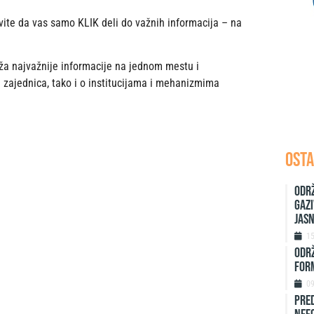
ite da vas samo KLIK deli do važnih informacija – na
ža najvažnije informacije na jednom mestu i
 zajednica, tako i o institucijama i mehanizmima
OSTA
Održ
Gazi
jas
1
ODRŽ
FORM
0
Pred