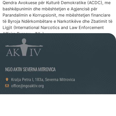
Qendra Avokuese për Kulturë Demokratike (ACDC), me
bashkëpunimin dhe mbështetjen e Agjencisë për
Parandalimin e Korrupsionit, me mbështetjen financiare
të Byroja Ndërkombëtare e Narkotikëve dhe Zbatimit të
Ligjit (International Narcotics and Law Enforcement
Affairs Bureau – INL.).
NGO AKTIV SEVERNA MITROVICA
Kralja Petra I, 183a, Severna Mitrovica
office@ngoaktiv.org