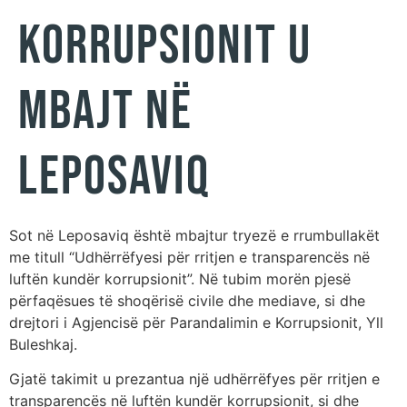
korrupsionit u
mbajt në
Leposaviq
Sot në Leposaviq është mbajtur tryezë e rrumbullakët
me titull “Udhërrëfyesi për rritjen e transparencës në
luftën kundër korrupsionit”. Në tubim morën pjesë
përfaqësues të shoqërisë civile dhe mediave, si dhe
drejtori i Agjencisë për Parandalimin e Korrupsionit, Yll
Buleshkaj.
Gjatë takimit u prezantua një udhërrëfyes për rritjen e
transparencës në luftën kundër korrupsionit, si dhe