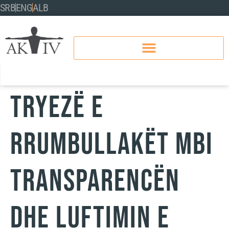
SRB
ENG
ALB
Tryezë e
rrumbullakët mbi
transparencën
dhe luftimin e