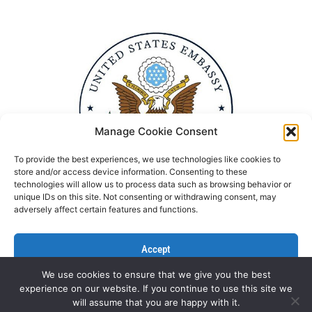
Manage Cookie Consent
To provide the best experiences, we use technologies like cookies to
store and/or access device information. Consenting to these
technologies will allow us to process data such as browsing behavior or
unique IDs on this site. Not consenting or withdrawing consent, may
adversely affect certain features and functions.
Accept
We use cookies to ensure that we give you the best
Deny
experience on our website. If you continue to use this site we
Politika Privatnosti
Kontaktirajte nas
will assume that you are happy with it.
View preferences