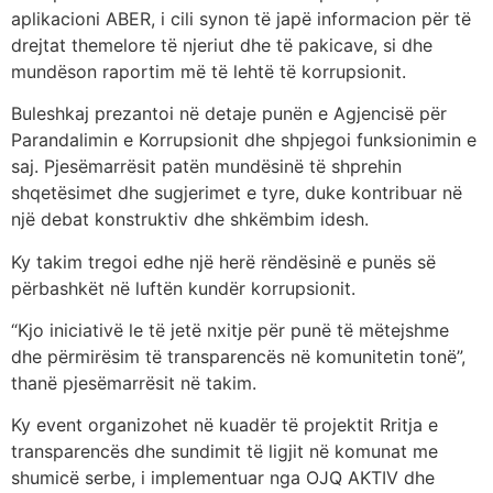
aplikacioni ABER, i cili synon të japë informacion për të
drejtat themelore të njeriut dhe të pakicave, si dhe
mundëson raportim më të lehtë të korrupsionit.
Buleshkaj prezantoi në detaje punën e Agjencisë për
Parandalimin e Korrupsionit dhe shpjegoi funksionimin e
saj. Pjesëmarrësit patën mundësinë të shprehin
shqetësimet dhe sugjerimet e tyre, duke kontribuar në
një debat konstruktiv dhe shkëmbim idesh.
Ky takim tregoi edhe një herë rëndësinë e punës së
përbashkët në luftën kundër korrupsionit.
“Kjo iniciativë le të jetë nxitje për punë të mëtejshme
dhe përmirësim të transparencës në komunitetin tonë”,
thanë pjesëmarrësit në takim.
Ky event organizohet në kuadër të projektit Rritja e
transparencës dhe sundimit të ligjit në komunat me
shumicë serbe, i implementuar nga OJQ AKTIV dhe