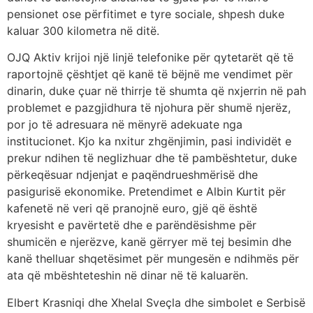
pensionet ose përfitimet e tyre sociale, shpesh duke
kaluar 300 kilometra në ditë.
OJQ Aktiv krijoi një linjë telefonike për qytetarët që të
raportojnë çështjet që kanë të bëjnë me vendimet për
dinarin, duke çuar në thirrje të shumta që nxjerrin në pah
problemet e pazgjidhura të njohura për shumë njerëz,
por jo të adresuara në mënyrë adekuate nga
institucionet. Kjo ka nxitur zhgënjimin, pasi individët e
prekur ndihen të neglizhuar dhe të pambështetur, duke
përkeqësuar ndjenjat e paqëndrueshmërisë dhe
pasigurisë ekonomike. Pretendimet e Albin Kurtit për
kafenetë në veri që pranojnë euro, gjë që është
kryesisht e pavërtetë dhe e parëndësishme për
shumicën e njerëzve, kanë gërryer më tej besimin dhe
kanë thelluar shqetësimet për mungesën e ndihmës për
ata që mbështeteshin në dinar në të kaluarën.
Elbert Krasniqi dhe Xhelal Sveçla dhe simbolet e Serbisë