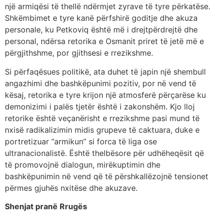
një armiqësi të thellë ndërmjet zyrave të tyre përkatëse.
Shkëmbimet e tyre kanë përfshirë goditje dhe akuza
personale, ku Petkoviq është më i drejtpërdrejtë dhe
personal, ndërsa retorika e Osmanit priret të jetë më e
përgjithshme, por gjithsesi e rrezikshme.
Si përfaqësues politikë, ata duhet të japin një shembull
angazhimi dhe bashkëpunimi pozitiv, por në vend të
kësaj, retorika e tyre krijon një atmosferë përçarëse ku
demonizimi i palës tjetër është i zakonshëm. Kjo lloj
retorike është veçanërisht e rrezikshme pasi mund të
nxisë radikalizimin midis grupeve të caktuara, duke e
portretizuar “armikun” si forca të liga ose
ultranacionalistë. Është thelbësore për udhëheqësit që
të promovojnë dialogun, mirëkuptimin dhe
bashkëpunimin në vend që të përshkallëzojnë tensionet
përmes gjuhës nxitëse dhe akuzave.
Shenjat pranë Rrugës