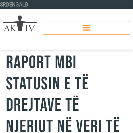
SRB
ENG
ALB
Raport mbi
statusin e të
drejtave të
njeriut në veri të