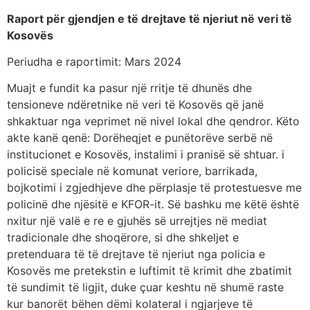
Raport për gjendjen e të drejtave të njeriut në veri të
Kosovës
Periudha e raportimit: Mars 2024
Muajt ​​e fundit ka pasur një rritje të dhunës dhe
tensioneve ndëretnike në veri të Kosovës që janë
shkaktuar nga veprimet në nivel lokal dhe qendror. Këto
akte kanë qenë: Dorëheqjet e punëtorëve serbë në
institucionet e Kosovës, instalimi i pranisë së shtuar. i
policisë speciale në komunat veriore, barrikada,
bojkotimi i zgjedhjeve dhe përplasje të protestuesve me
policinë dhe njësitë e KFOR-it. Së bashku me këtë është
nxitur një valë e re e gjuhës së urrejtjes në mediat
tradicionale dhe shoqërore, si dhe shkeljet e
pretenduara të të drejtave të njeriut nga policia e
Kosovës me pretekstin e luftimit të krimit dhe zbatimit
të sundimit të ligjit, duke çuar keshtu në shumë raste
kur banorët bëhen dëmi kolateral i ngjarjeve të