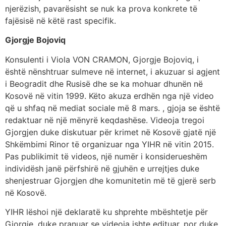
njerëzish, pavarësisht se nuk ka prova konkrete të
fajësisë në këtë rast specifik.
Gjorgje Bojoviq
Konsulenti i Viola VON CRAMON, Gjorgje Bojoviq, i
është nënshtruar sulmeve në internet, i akuzuar si agjent
i Beogradit dhe Rusisë dhe se ka mohuar dhunën në
Kosovë në vitin 1999. Këto akuza erdhën nga një video
që u shfaq në mediat sociale më 8 mars. , gjoja se është
redaktuar në një mënyrë keqdashëse. Videoja tregoi
Gjorgjen duke diskutuar për krimet në Kosovë gjatë një
Shkëmbimi Rinor të organizuar nga YIHR në vitin 2015.
Pas publikimit të videos, një numër i konsiderueshëm
individësh janë përfshirë në gjuhën e urrejtjes duke
shenjestruar Gjorgjen dhe komunitetin më të gjerë serb
në Kosovë.
YIHR lëshoi ​​një deklaratë ku shprehte mbështetje për
Gjorgje, duke pranuar se videoja ishte edituar, por duke