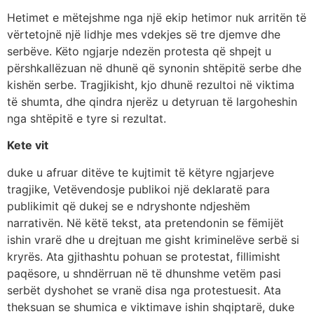
Hetimet e mëtejshme nga një ekip hetimor nuk arritën të
vërtetojnë një lidhje mes vdekjes së tre djemve dhe
serbëve. Këto ngjarje ndezën protesta që shpejt u
përshkallëzuan në dhunë që synonin shtëpitë serbe dhe
kishën serbe. Tragjikisht, kjo dhunë rezultoi në viktima
të shumta, dhe qindra njerëz u detyruan të largoheshin
nga shtëpitë e tyre si rezultat.
Kete vit
duke u afruar ditëve te kujtimit të këtyre ngjarjeve
tragjike, Vetëvendosje publikoi një deklaratë para
publikimit që dukej se e ndryshonte ndjeshëm
narrativën. Në këtë tekst, ata pretendonin se fëmijët
ishin vrarë dhe u drejtuan me gisht kriminelëve serbë si
kryrës. Ata gjithashtu pohuan se protestat, fillimisht
paqësore, u shndërruan në të dhunshme vetëm pasi
serbët dyshohet se vranë disa nga protestuesit. Ata
theksuan se shumica e viktimave ishin shqiptarë, duke