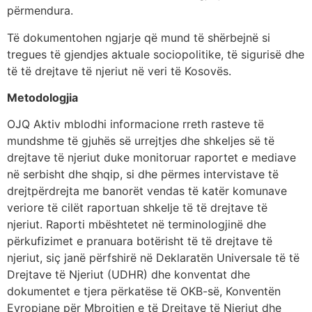
përmendura.
Të dokumentohen ngjarje që mund të shërbejnë si
tregues të gjendjes aktuale sociopolitike, të sigurisë dhe
të të drejtave të njeriut në veri të Kosovës.
Metodologjia
OJQ Aktiv mblodhi informacione rreth rasteve të
mundshme të gjuhës së urrejtjes dhe shkeljes së të
drejtave të njeriut duke monitoruar raportet e mediave
në serbisht dhe shqip, si dhe përmes intervistave të
drejtpërdrejta me banorët vendas të katër komunave
veriore të cilët raportuan shkelje të të drejtave të
njeriut. Raporti mbështetet në terminologjinë dhe
përkufizimet e pranuara botërisht të të drejtave të
njeriut, siç janë përfshirë në Deklaratën Universale të të
Drejtave të Njeriut (UDHR) dhe konventat dhe
dokumentet e tjera përkatëse të OKB-së, Konventën
Evropiane për Mbrojtjen e të Drejtave të Njeriut dhe