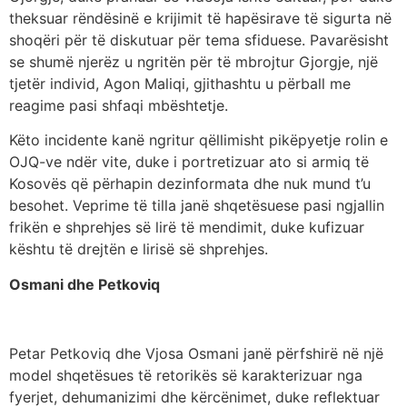
theksuar rëndësinë e krijimit të hapësirave të sigurta në
shoqëri për të diskutuar për tema sfiduese. Pavarësisht
se shumë njerëz u ngritën për të mbrojtur Gjorgje, një
tjetër individ, Agon Maliqi, gjithashtu u përball me
reagime pasi shfaqi mbështetje.
Këto incidente kanë ngritur qëllimisht pikëpyetje rolin e
OJQ-ve ndër vite, duke i portretizuar ato si armiq të
Kosovës që përhapin dezinformata dhe nuk mund t’u
besohet. Veprime të tilla janë shqetësuese pasi ngjallin
frikën e shprehjes së lirë të mendimit, duke kufizuar
kështu të drejtën e lirisë së shprehjes.
Osmani dhe Petkoviq
Petar Petkoviq dhe Vjosa Osmani janë përfshirë në një
model shqetësues të retorikës së karakterizuar nga
fyerjet, dehumanizimi dhe kërcënimet, duke reflektuar