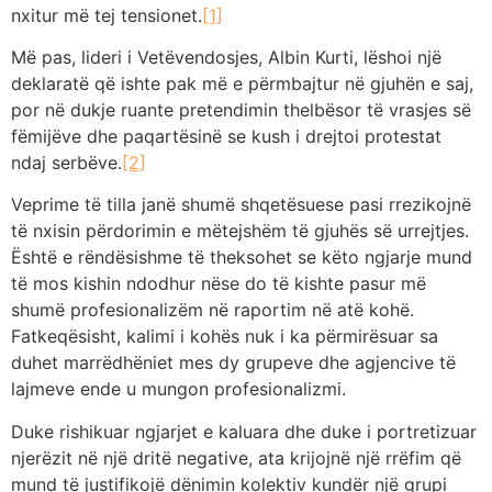
nxitur më tej tensionet.
[1]
Më pas, lideri i Vetëvendosjes, Albin Kurti, lëshoi ​​një
deklaratë që ishte pak më e përmbajtur në gjuhën e saj,
por në dukje ruante pretendimin thelbësor të vrasjes së
fëmijëve dhe paqartësinë se kush i drejtoi protestat
ndaj serbëve.
[2]
Veprime të tilla janë shumë shqetësuese pasi rrezikojnë
të nxisin përdorimin e mëtejshëm të gjuhës së urrejtjes.
Është e rëndësishme të theksohet se këto ngjarje mund
të mos kishin ndodhur nëse do të kishte pasur më
shumë profesionalizëm në raportim në atë kohë.
Fatkeqësisht, kalimi i kohës nuk i ka përmirësuar sa
duhet marrëdhëniet mes dy grupeve dhe agjencive të
lajmeve ende u mungon profesionalizmi.
Duke rishikuar ngjarjet e kaluara dhe duke i portretizuar
njerëzit në një dritë negative, ata krijojnë një rrëfim që
mund të justifikojë dënimin kolektiv kundër një grupi