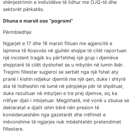
shënjestrimin e individëve të lidhur me OJQ-të dhe
sektorët përkatës.
Dhuna e marsit ose “pogromi”
Përmbledhje:
Ngjarjet e 17 dhe 18 marsit filluan me agjencitë e
lajmeve të Kosovës në gjuhën shqipe të cilët raportuan
një incident tragjik ku përfshihej një grup i djemëve
shqiptarë të cilët dyshohet se u mbytën në lumin Ibër.
Tregimi fillestar sugjeroi se serbët nga një fshat aty
pranë i kishin ndjekur djemtë me një qen, duke i shtyrë
ata të hidheshin në lumë në përpjekje për të shpëtuar,
duke rezultuar në mbytjen e tre prej djemve, siç ka
rrëfyer djali i mbijetuar. Megjithatë, më vonë u zbulua se
deklaratat e djalit ishin bërë nën presion të
konsiderueshëm nga gazetarët dhe rrëfimet e
mëvonshme të ngjarjes nuk mbështetën pretendimet
fillestare.