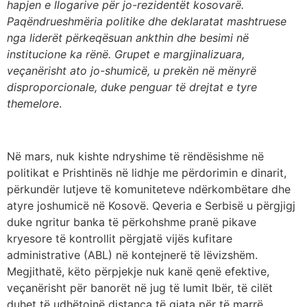
hapjen e llogarive për jo-rezidentët kosovarë.
Paqëndrueshmëria politike dhe deklaratat mashtruese
nga liderët përkeqësuan ankthin dhe besimi në
institucione ka r
ë
n
ë
. Grupet e margjinalizuara,
veçanërisht ato jo-shumicë, u prekën në mënyrë
disproporcionale, duke penguar të drejtat e tyre
themelore
.
Në mars, nuk kishte ndryshime të rëndësishme në
politikat e Prishtinës në lidhje me përdorimin e dinarit,
përkundër lutjeve të komuniteteve ndërkombëtare dhe
atyre joshumicë në Kosovë. Qeveria e Serbisë u përgjigj
duke ngritur banka të përkohshme pranë pikave
kryesore të kontrollit përgjatë vijës kufitare
administrative (ABL) në kontejnerë të lëvizshëm.
Megjithatë, këto përpjekje nuk kanë qenë efektive,
veçanërisht për banorët në jug të lumit Ibër, të cilët
duhet të udhëtojnë distanca të gjata për të marrë