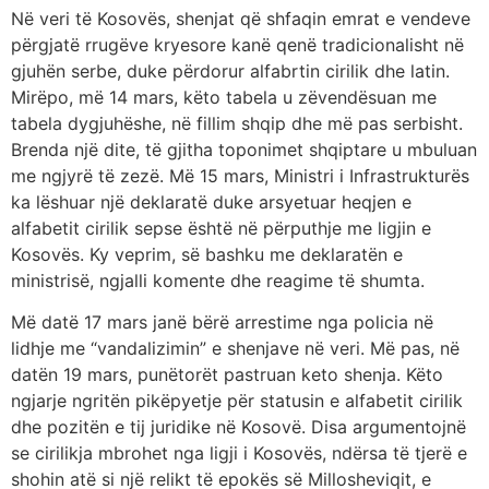
Në veri të Kosovës, shenjat që shfaqin emrat e vendeve
përgjatë rrugëve kryesore kanë qenë tradicionalisht në
gjuhën serbe, duke përdorur alfabrtin cirilik dhe latin.
Mirëpo, më 14 mars, këto tabela u zëvendësuan me
tabela dygjuhëshe, në fillim shqip dhe më pas serbisht.
Brenda një dite, të gjitha toponimet shqiptare u mbuluan
me ngjyrë të zezë. Më 15 mars, Ministri i Infrastrukturës
ka lëshuar një deklaratë duke arsyetuar heqjen e
alfabetit cirilik sepse është në përputhje me ligjin e
Kosovës. Ky veprim, së bashku me deklaratën e
ministrisë, ngjalli komente dhe reagime të shumta.
Më datë 17 mars janë bërë arrestime nga policia në
lidhje me “vandalizimin” e shenjave në veri. Më pas, në
datën 19 mars, punëtorët pastruan keto shenja. Këto
ngjarje ngritën pikëpyetje për statusin e alfabetit cirilik
dhe pozitën e tij juridike në Kosovë. Disa argumentojnë
se cirilikja mbrohet nga ligji i Kosovës, ndërsa të tjerë e
shohin atë si një relikt të epokës së Millosheviqit, e