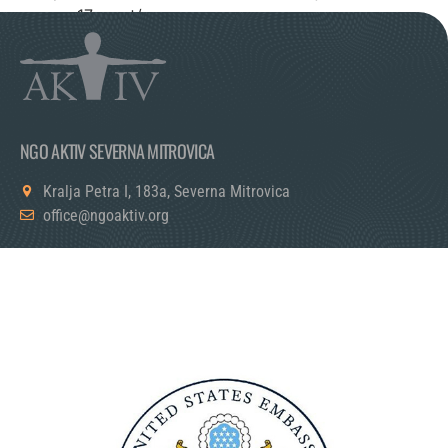
pogrom-17-mart/
NGO AKTIV SEVERNA MITROVICA
Kralja Petra I, 183a, Severna Mitrovica
office@ngoaktiv.org