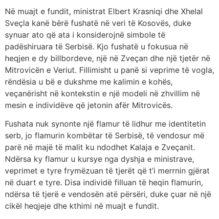
Në muajt e fundit, ministrat Elbert Krasniqi dhe Xhelal
Sveçla kanë bërë fushatë në veri të Kosovës, duke
synuar ato që ata i konsiderojnë simbole të
padëshiruara të Serbisë. Kjo fushatë u fokusua në
heqjen e dy billbordeve, një në Zveçan dhe një tjetër në
Mitrovicën e Veriut. Fillimisht u panë si veprime të vogla,
rëndësia u bë e dukshme me kalimin e kohës,
veçanërisht në kontekstin e një modeli në zhvillim në
mesin e individëve që jetonin afër Mitrovicës.
Fushata nuk synonte një flamur të lidhur me identitetin
serb, jo flamurin kombëtar të Serbisë, të vendosur më
parë në majë të malit ku ndodhet Kalaja e Zveçanit.
Ndërsa ky flamur u kursye nga dyshja e ministrave,
veprimet e tyre frymëzuan të tjerët që t’i merrnin gjërat
në duart e tyre. Disa individë filluan të heqin flamurin,
ndërsa të tjerë e vendosën atë përsëri, duke çuar në një
cikël heqjeje dhe kthimi në muajt e fundit.