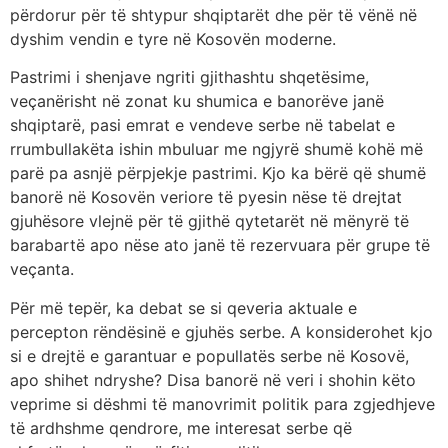
përdorur për të shtypur shqiptarët dhe për të vënë në
dyshim vendin e tyre në Kosovën moderne.
Pastrimi i shenjave ngriti gjithashtu shqetësime,
veçanërisht në zonat ku shumica e banorëve janë
shqiptarë, pasi emrat e vendeve serbe në tabelat e
rrumbullakëta ishin mbuluar me ngjyrë shumë kohë më
parë pa asnjë përpjekje pastrimi. Kjo ka bërë që shumë
banorë në Kosovën veriore të pyesin nëse të drejtat
gjuhësore vlejnë për të gjithë qytetarët në mënyrë të
barabartë apo nëse ato janë të rezervuara për grupe të
veçanta.
Për më tepër, ka debat se si qeveria aktuale e
percepton rëndësinë e gjuhës serbe. A konsiderohet kjo
si e drejtë e garantuar e popullatës serbe në Kosovë,
apo shihet ndryshe? Disa banorë në veri i shohin këto
veprime si dëshmi të manovrimit politik para zgjedhjeve
të ardhshme qendrore, me interesat serbe që