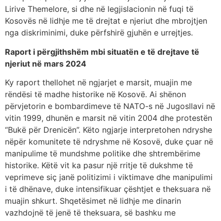
Lirive Themelore, si dhe në legjislacionin në fuqi të
Kosovës në lidhje me të drejtat e njeriut dhe mbrojtjen
nga diskriminimi, duke përfshirë gjuhën e urrejtjes.
Raport i përgjithshëm mbi situatën e të drejtave të
njeriut në mars 2024
Ky raport thellohet në ngjarjet e marsit, muajin me
rëndësi të madhe historike në Kosovë. Ai shënon
përvjetorin e bombardimeve të NATO-s në Jugosllavi në
vitin 1999, dhunën e marsit në vitin 2004 dhe protestën
“Bukë për Drenicën”. Këto ngjarje interpretohen ndryshe
nëpër komunitete të ndryshme në Kosovë, duke çuar në
manipulime të mundshme politike dhe shtrembërime
historike. Këtë vit ka pasur një rritje të dukshme të
veprimeve siç janë politizimi i viktimave dhe manipulimi
i të dhënave, duke intensifikuar çështjet e theksuara në
muajin shkurt. Shqetësimet në lidhje me dinarin
vazhdojnë të jenë të theksuara, së bashku me