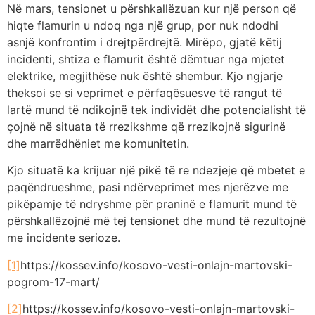
Në mars, tensionet u përshkallëzuan kur një person që
hiqte flamurin u ndoq nga një grup, por nuk ndodhi
asnjë konfrontim i drejtpërdrejtë. Mirëpo, gjatë këtij
incidenti, shtiza e flamurit është dëmtuar nga mjetet
elektrike, megjithëse nuk është shembur. Kjo ngjarje
theksoi se si veprimet e përfaqësuesve të rangut të
lartë mund të ndikojnë tek individët dhe potencialisht të
çojnë në situata të rrezikshme që rrezikojnë sigurinë
dhe marrëdhëniet me komunitetin.
Kjo situatë ka krijuar një pikë të re ndezjeje që mbetet e
paqëndrueshme, pasi ndërveprimet mes njerëzve me
pikëpamje të ndryshme për praninë e flamurit mund të
përshkallëzojnë më tej tensionet dhe mund të rezultojnë
me incidente serioze.
[1]
https://kossev.info/kosovo-vesti-onlajn-martovski-
pogrom-17-mart/
[2]
https://kossev.info/kosovo-vesti-onlajn-martovski-