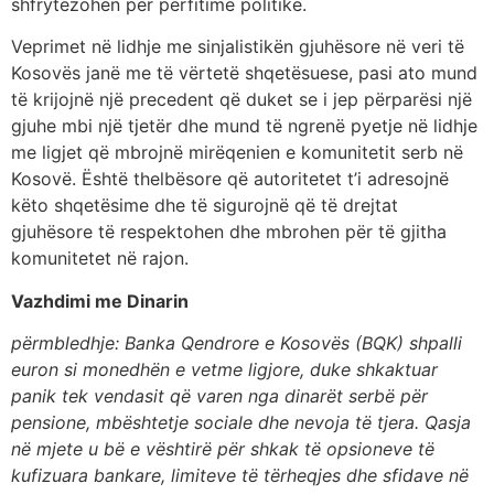
shfrytëzohen për përfitime politike.
Veprimet në lidhje me sinjalistikën gjuhësore në veri të
Kosovës janë me të vërtetë shqetësuese, pasi ato mund
të krijojnë një precedent që duket se i jep përparësi një
gjuhe mbi një tjetër dhe mund të ngrenë pyetje në lidhje
me ligjet që mbrojnë mirëqenien e komunitetit serb në
Kosovë. Është thelbësore që autoritetet t’i adresojnë
këto shqetësime dhe të sigurojnë që të drejtat
gjuhësore të respektohen dhe mbrohen për të gjitha
komunitetet në rajon.
Vazhdimi me Dinarin
përmbledhje: Banka Qendrore e Kosovës (BQK) shpalli
euron si monedhën e vetme ligjore, duke shkaktuar
panik tek vendasit që varen nga dinarët serbë për
pensione, mbështetje sociale dhe nevoja të tjera. Qasja
në mjete u bë e vështirë për shkak të opsioneve të
kufizuara bankare, limiteve të tërheqjes dhe sfidave në