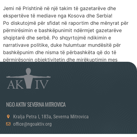
Jemi në Prishtinë në një takim të gazetarëve dhe
ekspertëve të mediave nga Kosova dhe Serbia!
Po diskutojmë për sfidat në raportim dhe mënyrat për
përmirësimin e bashkëpunimit ndërmjet gazetarëve
shqiptarë dhe serbë. Po shqyrtojmë ndikimin e
narrativave politike, duke hulumtuar mundësitë për
bashkëpunim dhe nisma të përbashkëta që do të
përmirësonin objektivitetin dhe mirëkuptimin mes
komuniteteve.
NGO AKTIV SEVERNA MITROVICA
Kralja Petra I, 183a, Severna Mitrovica
office@ngoaktiv.org