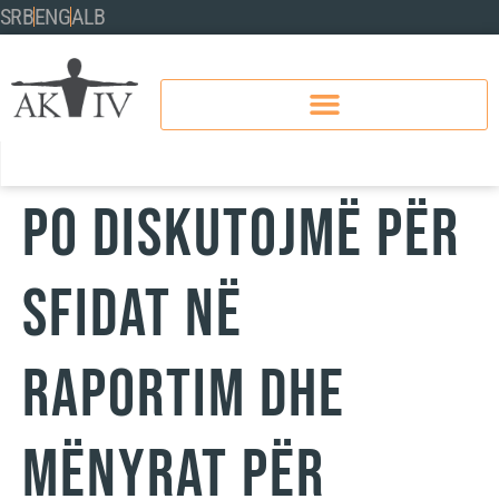
SRB
ENG
ALB
Po diskutojmë për
sfidat në
raportim dhe
mënyrat për