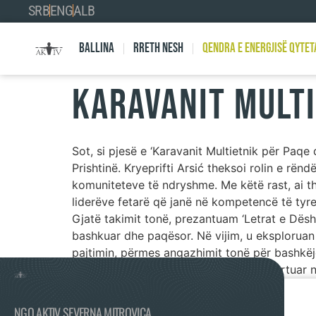
SRB
ENG
ALB
Ballina
Rreth nesh
Qendra e Energjisë Qytet
Karavanit Multi
Sot, si pjesë e ‘Karavanit Multietnik për Paq
Prishtinë. Kryeprifti Arsić theksoi rolin e rë
komuniteteve të ndryshme. Me këtë rast, ai t
liderëve fetarë që janë në kompetencë të tyre
Gjatë takimit tonë, prezantuam ‘Letrat e Dësh
bashkuar dhe paqësor. Në vijim, u eksplorua
pajtimin, përmes angazhimit tonë për bashkë
me shpresë dhe vendosmëri për të ndërtuar nj
NGO AKTIV SEVERNA MITROVICA