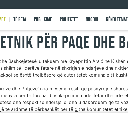
are
Të reja
Publikime
Projektet
Ndodhi
Këndi Temat
etnik për Paqe dhe 
e dhe Bashkëjetesë’ u takuam me Kryepriftin Arsić në Kishën
ndësishëm të liderëve fetarë në shkrirjen e ndarjeve dhe nxit
heksoi se është thelbësore që autoritetet komunale t’i kush
.
irave dhe Pritjeve’ nga pjesëmarrësit, që pasqyrojnë shpres
n mënyra për të forcuar bashkëpunimin ndërfetar dhe ndëre
jetesë dhe respekt të ndërsjellë, dhe u dakorduam që ta v
ë të ardhme të përbashkët për të gjtha komunitetet etnike 