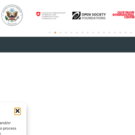
 and/or
to process
r