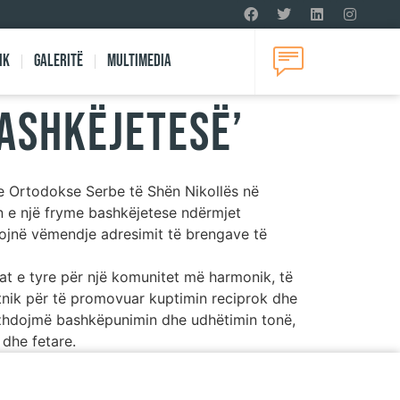
ik
Galeritë
Multimedia
Bashkëjetesë’
 e Ortodokse Serbe të Shën Nikollës në
jen e një fryme bashkëjetese ndërmjet
tojnë vëmendje adresimit të brengave të
at e tyre për një komunitet më harmonik, të
tnik për të promovuar kuptimin reciprok dhe
azhdojmë bashkëpunimin dhe udhëtimin tonë,
dhe fetare.